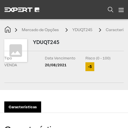
Mercado de Opções
YDUQT245
Característ
YDUQT245
Tipo
Data Vencimento
Risco (0 - 100)
VENDA
20/08/2021
-5
Características