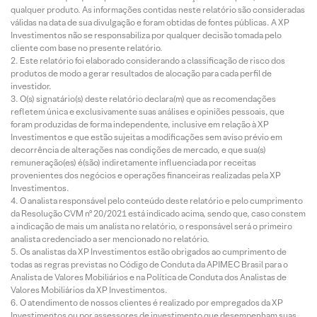
qualquer produto. As informações contidas neste relatório são consideradas
válidas na data de sua divulgação e foram obtidas de fontes públicas. A XP
Investimentos não se responsabiliza por qualquer decisão tomada pelo
cliente com base no presente relatório.
Este relatório foi elaborado considerando a classificação de risco dos
produtos de modo a gerar resultados de alocação para cada perfil de
investidor.
O(s) signatário(s) deste relatório declara(m) que as recomendações
refletem única e exclusivamente suas análises e opiniões pessoais, que
foram produzidas de forma independente, inclusive em relação à XP
Investimentos e que estão sujeitas a modificações sem aviso prévio em
decorrência de alterações nas condições de mercado, e que sua(s)
remuneração(es) é(são) indiretamente influenciada por receitas
provenientes dos negócios e operações financeiras realizadas pela XP
Investimentos.
O analista responsável pelo conteúdo deste relatório e pelo cumprimento
da Resolução CVM nº 20/2021 está indicado acima, sendo que, caso constem
a indicação de mais um analista no relatório, o responsável será o primeiro
analista credenciado a ser mencionado no relatório.
Os analistas da XP Investimentos estão obrigados ao cumprimento de
todas as regras previstas no Código de Conduta da APIMEC Brasil para o
Analista de Valores Mobiliários e na Política de Conduta dos Analistas de
Valores Mobiliários da XP Investimentos.
O atendimento de nossos clientes é realizado por empregados da XP
Investimentos ou por assessores de investimento que desempenham suas