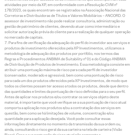
atividades por meio da XP, em conformidade com a Resolução CVM nº
178/2023, os quais encontram-se registrados na Associação Nacional das
Corretoras e Distribuidoras de Títulos e Valores Mobiliários – ANCORD. O
assessor de investimento não pode realizar consultoria, administração ou
gestão de patrimônio de clientes, devendo atuar como intermediário e
solicitar autorização prévia do cliente para a realização de qualquer operação
no mercado de capitais.
Para fins de verificação da adequação do perfil do investidor aos serviços e
produtos de investimento oferecidos pela XP Investimentos, utilizamos a
metodologia de adequação dos produtos por portfólio, nos termos das
Regras e Procedimentos ANBIMA de Suitability nº 01 e do Código ANBIMA
de Distribuição de Produtos de Investimento. Essa metodologia consiste em
atribuir uma pontuação máxima de risco para cada perfil de investidor
(conservador, moderado e agressivo), bem como uma pontuação de risco
para cada um dos produtos oferecidos pela XP Investimentos, de modo que
todos os clientes possam ter acesso a todos os produtos, desde que dentro
das quantidades e limites da pontuação de risco definidas para o seu perfil.
Antes de aplicar nos produtos e/ou contratar os serviços objeto deste
material, é importante que você verifique se a sua pontuação de risco atual
comporta a aplicação nos produtos e/ou a contratação dos serviços em
questão, bem como se há limitações de volume, concentração e/ou
quantidade para a aplicação desejada. Você pode consultar essas
informações diretamente no momento da transmissão da sua ordem ou,
ainda, consultando o risco geral da sua carteira na tela de carteira (Visão
Risco). Caso a sua pontuação de risco atual não comporte a