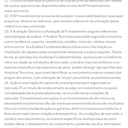
O custo da operação e a política de cobrança estão definidos nas tabelas
de custos operacionais disponibilizadas no site da XP Investimentos:
www.xpi.com.br.
A XP Investimentos se exime de qualquer responsabilidade por quaisquer
prejuízos, diretos ou indiretos, que venham a decorrer da utilização deste
relatório ou seu conteúdo.
A Avaliação Técnica e a Avaliação de Fundamentos seguem diferentes
metodologias de análise. A Análise Técnica é executada seguindo conceitos
como tendência, suporte, resistência, candles, volumes, médias móveis
entre outros. Já a Análise Fundamentalista utiliza como informação os
resultados divulgados pelas companhias emissoras e suas projeções. Desta
forma, as opiniões dos Analistas Fundamentalistas, que buscam os melhores
retornos dadas as condições de mercado, o cenário macroeconômico e os
eventos específicos da empresa e do setor, podem divergir das opiniões dos
Analistas Técnicos, que visam identificar os movimentos mais prováveis dos
preços dos ativos, com utilização de “stops” para limitar as possíveis perdas.
Ação é uma fração do capital de uma empresa que é negociada no
mercado. É um título de renda variável, ou seja, um investimento no qual a
rentabilidade não é preestabelecida, varia conforme as cotações de
mercado. O investimento em ações é um investimento de alto risco e os
desempenhos anteriores não são necessariamente indicativos de resultados
futuros e nenhuma declaração ou garantia, de forma expressa ou implícita, é
feita neste material em relação a desempenhos. As condições de mercado, o
cenário macroeconômico, os eventos específicos da empresa e do setor
podem afetar o desempenho do investimento, podendo resultar até mesmo