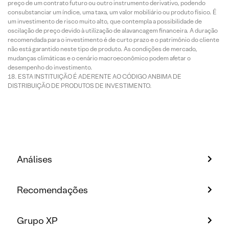
preço de um contrato futuro ou outro instrumento derivativo, podendo
consubstanciar um índice, uma taxa, um valor mobiliário ou produto físico. É
um investimento de risco muito alto, que contempla a possibilidade de
oscilação de preço devido à utilização de alavancagem financeira. A duração
recomendada para o investimento é de curto prazo e o patrimônio do cliente
não está garantido neste tipo de produto. As condições de mercado,
mudanças climáticas e o cenário macroeconômico podem afetar o
desempenho do investimento.
ESTA INSTITUIÇÃO É ADERENTE AO CÓDIGO ANBIMA DE
DISTRIBUIÇÃO DE PRODUTOS DE INVESTIMENTO.
Análises
Recomendações
Grupo XP