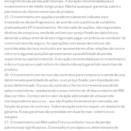
em significativas perdas patrimoniais. A duração recomendada para o
investimento é de médio-longo prazo. Não há quaisquer garantias sobre o
patrimônio do cliente neste tipo de produto.
O investimento em opções é preferencialmente indicado para
investidores de perfil agressivo, de acordo com a política de suitability
praticada pela XP Investimentos. No mercado de opções, são negociados
direitos de compra ou venda de um bem por preço fixado em data futura,
devendo o adquirente do direito negociado pagar um prêmio ao vendedor tal
como num acordo seguro. As operações com esses derivativos são
consideradas de risco muito alto por apresentarem altas relações de risco e
retorno e algumas posições apresentarem a possibilidade de perdas
superiores ao capital investido. A duração recomendada para o investimento
é de curto prazo e o patrimônio do cliente não está garantido neste tipo de
produto.
O investimento em termos são contratos para compra ou a venda de uma
determinada quantidade de ações, a um preço fixado, para liquidação em
prazo determinado. O prazo do contrato a Termo é livremente escolhido
pelos investidores, obedecendo o prazo mínimo de 16 dias e máximo de 999
dias corridos. O preço será o valor da ação adicionado de uma parcela
correspondente aos juros – que são fixados livremente em mercado, em
função do prazo do contrato. Toda transação a termo requer um depósito de
garantia. Essas garantias são prestadas em duas formas: cobertura ou
margem.
O investimento em Mercados Futuros embute riscos de perdas
patrimoniais significativos. Commodity é um objeto ou determinante de