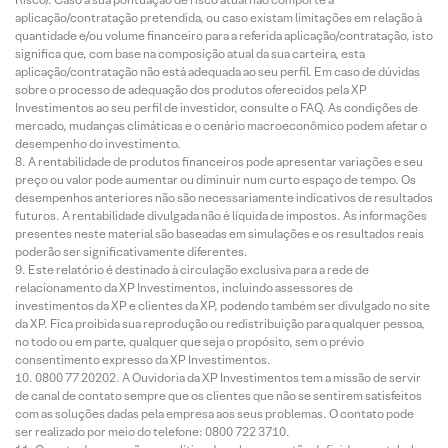
aplicação/contratação pretendida, ou caso existam limitações em relação à
quantidade e/ou volume financeiro para a referida aplicação/contratação, isto
significa que, com base na composição atual da sua carteira, esta
aplicação/contratação não está adequada ao seu perfil. Em caso de dúvidas
sobre o processo de adequação dos produtos oferecidos pela XP
Investimentos ao seu perfil de investidor, consulte o FAQ. As condições de
mercado, mudanças climáticas e o cenário macroeconômico podem afetar o
desempenho do investimento.
A rentabilidade de produtos financeiros pode apresentar variações e seu
preço ou valor pode aumentar ou diminuir num curto espaço de tempo. Os
desempenhos anteriores não são necessariamente indicativos de resultados
futuros. A rentabilidade divulgada não é líquida de impostos. As informações
presentes neste material são baseadas em simulações e os resultados reais
poderão ser significativamente diferentes.
Este relatório é destinado à circulação exclusiva para a rede de
relacionamento da XP Investimentos, incluindo assessores de
investimentos da XP e clientes da XP, podendo também ser divulgado no site
da XP. Fica proibida sua reprodução ou redistribuição para qualquer pessoa,
no todo ou em parte, qualquer que seja o propósito, sem o prévio
consentimento expresso da XP Investimentos.
0800 77 20202. A Ouvidoria da XP Investimentos tem a missão de servir
de canal de contato sempre que os clientes que não se sentirem satisfeitos
com as soluções dadas pela empresa aos seus problemas. O contato pode
ser realizado por meio do telefone: 0800 722 3710.