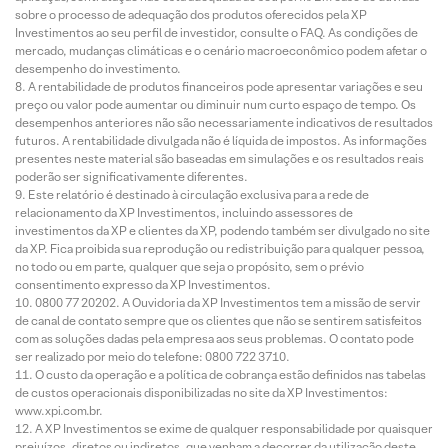
sobre o processo de adequação dos produtos oferecidos pela XP
Investimentos ao seu perfil de investidor, consulte o FAQ. As condições de
mercado, mudanças climáticas e o cenário macroeconômico podem afetar o
desempenho do investimento.
A rentabilidade de produtos financeiros pode apresentar variações e seu
preço ou valor pode aumentar ou diminuir num curto espaço de tempo. Os
desempenhos anteriores não são necessariamente indicativos de resultados
futuros. A rentabilidade divulgada não é líquida de impostos. As informações
presentes neste material são baseadas em simulações e os resultados reais
poderão ser significativamente diferentes.
Este relatório é destinado à circulação exclusiva para a rede de
relacionamento da XP Investimentos, incluindo assessores de
investimentos da XP e clientes da XP, podendo também ser divulgado no site
da XP. Fica proibida sua reprodução ou redistribuição para qualquer pessoa,
no todo ou em parte, qualquer que seja o propósito, sem o prévio
consentimento expresso da XP Investimentos.
0800 77 20202. A Ouvidoria da XP Investimentos tem a missão de servir
de canal de contato sempre que os clientes que não se sentirem satisfeitos
com as soluções dadas pela empresa aos seus problemas. O contato pode
ser realizado por meio do telefone: 0800 722 3710.
O custo da operação e a política de cobrança estão definidos nas tabelas
de custos operacionais disponibilizadas no site da XP Investimentos:
www.xpi.com.br.
A XP Investimentos se exime de qualquer responsabilidade por quaisquer
prejuízos, diretos ou indiretos, que venham a decorrer da utilização deste