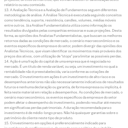
relatório ou seu conteúdo.
A Avaliação Técnica e a Avaliação de Fundamentos seguem diferentes
metodologias de análise. A Análise Técnica é executada seguindo conceitos
como tendência, suporte, resistência, candles, volumes, médias móveis
entre outros. Já a Análise Fundamentalista utiliza como informação os
resultados divulgados pelas companhias emissoras e suas projeções. Desta
forma, as opiniões dos Analistas Fundamentalistas, que buscam os melhores
retornos dadas as condições de mercado, o cenário macroeconômico e os
eventos específicos da empresa e do setor, podem divergir das opiniões dos
Analistas Técnicos, que visam identificar os movimentos mais prováveis dos
preços dos ativos, com utilização de “stops” para limitar as possíveis perdas.
Ação é uma fração do capital de uma empresa que é negociada no
mercado. É um título de renda variável, ou seja, um investimento no qual a
rentabilidade não é preestabelecida, varia conforme as cotações de
mercado. O investimento em ações é um investimento de alto risco e os
desempenhos anteriores não são necessariamente indicativos de resultados
futuros e nenhuma declaração ou garantia, de forma expressa ou implícita, é
feita neste material em relação a desempenhos. As condições de mercado, o
cenário macroeconômico, os eventos específicos da empresa e do setor
podem afetar o desempenho do investimento, podendo resultar até mesmo
em significativas perdas patrimoniais. A duração recomendada para o
investimento é de médio-longo prazo. Não há quaisquer garantias sobre o
patrimônio do cliente neste tipo de produto.
O investimento em opções é preferencialmente indicado para