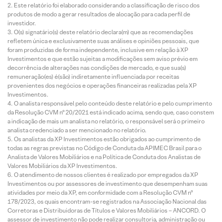
Este relatório foi elaborado considerando a classificação de risco dos
produtos de modo a gerar resultados de alocação para cada perfil de
investidor.
O(s) signatário(s) deste relatório declara(m) que as recomendações
refletem única e exclusivamente suas análises e opiniões pessoais, que
foram produzidas de forma independente, inclusive em relação à XP
Investimentos e que estão sujeitas a modificações sem aviso prévio em
decorrência de alterações nas condições de mercado, e que sua(s)
remuneração(es) é(são) indiretamente influenciada por receitas
provenientes dos negócios e operações financeiras realizadas pela XP
Investimentos.
O analista responsável pelo conteúdo deste relatório e pelo cumprimento
da Resolução CVM nº 20/2021 está indicado acima, sendo que, caso constem
a indicação de mais um analista no relatório, o responsável será o primeiro
analista credenciado a ser mencionado no relatório.
Os analistas da XP Investimentos estão obrigados ao cumprimento de
todas as regras previstas no Código de Conduta da APIMEC Brasil para o
Analista de Valores Mobiliários e na Política de Conduta dos Analistas de
Valores Mobiliários da XP Investimentos.
O atendimento de nossos clientes é realizado por empregados da XP
Investimentos ou por assessores de investimento que desempenham suas
atividades por meio da XP, em conformidade com a Resolução CVM nº
178/2023, os quais encontram-se registrados na Associação Nacional das
Corretoras e Distribuidoras de Títulos e Valores Mobiliários – ANCORD. O
assessor de investimento não pode realizar consultoria, administração ou