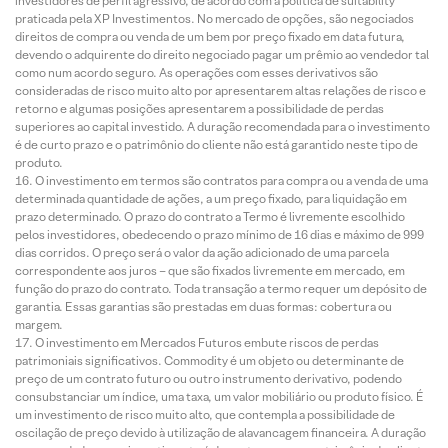
investidores de perfil agressivo, de acordo com a política de suitability
praticada pela XP Investimentos. No mercado de opções, são negociados
direitos de compra ou venda de um bem por preço fixado em data futura,
devendo o adquirente do direito negociado pagar um prêmio ao vendedor tal
como num acordo seguro. As operações com esses derivativos são
consideradas de risco muito alto por apresentarem altas relações de risco e
retorno e algumas posições apresentarem a possibilidade de perdas
superiores ao capital investido. A duração recomendada para o investimento
é de curto prazo e o patrimônio do cliente não está garantido neste tipo de
produto.
O investimento em termos são contratos para compra ou a venda de uma
determinada quantidade de ações, a um preço fixado, para liquidação em
prazo determinado. O prazo do contrato a Termo é livremente escolhido
pelos investidores, obedecendo o prazo mínimo de 16 dias e máximo de 999
dias corridos. O preço será o valor da ação adicionado de uma parcela
correspondente aos juros – que são fixados livremente em mercado, em
função do prazo do contrato. Toda transação a termo requer um depósito de
garantia. Essas garantias são prestadas em duas formas: cobertura ou
margem.
O investimento em Mercados Futuros embute riscos de perdas
patrimoniais significativos. Commodity é um objeto ou determinante de
preço de um contrato futuro ou outro instrumento derivativo, podendo
consubstanciar um índice, uma taxa, um valor mobiliário ou produto físico. É
um investimento de risco muito alto, que contempla a possibilidade de
oscilação de preço devido à utilização de alavancagem financeira. A duração