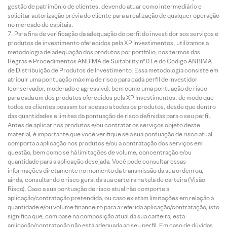
gestão de patrimônio de clientes, devendo atuar como intermediário e
solicitar autorização prévia do cliente para a realização de qualquer operação
no mercado de capitais.
Para fins de verificação da adequação do perfil do investidor aos serviços e
produtos de investimento oferecidos pela XP Investimentos, utilizamos a
metodologia de adequação dos produtos por portfólio, nos termos das
Regras e Procedimentos ANBIMA de Suitability nº 01 e do Código ANBIMA
de Distribuição de Produtos de Investimento. Essa metodologia consiste em
atribuir uma pontuação máxima de risco para cada perfil de investidor
(conservador, moderado e agressivo), bem como uma pontuação de risco
para cada um dos produtos oferecidos pela XP Investimentos, de modo que
todos os clientes possam ter acesso a todos os produtos, desde que dentro
das quantidades e limites da pontuação de risco definidas para o seu perfil.
Antes de aplicar nos produtos e/ou contratar os serviços objeto deste
material, é importante que você verifique se a sua pontuação de risco atual
comporta a aplicação nos produtos e/ou a contratação dos serviços em
questão, bem como se há limitações de volume, concentração e/ou
quantidade para a aplicação desejada. Você pode consultar essas
informações diretamente no momento da transmissão da sua ordem ou,
ainda, consultando o risco geral da sua carteira na tela de carteira (Visão
Risco). Caso a sua pontuação de risco atual não comporte a
aplicação/contratação pretendida, ou caso existam limitações em relação à
quantidade e/ou volume financeiro para a referida aplicação/contratação, isto
significa que, com base na composição atual da sua carteira, esta
aplicação/contratação não está adequada ao seu perfil. Em caso de dúvidas