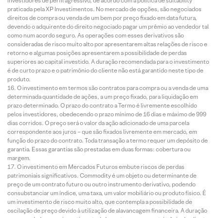
investidores de perfil agressivo, de acordo com a política de suitability
praticada pela XP Investimentos. No mercado de opções, são negociados
direitos de compra ou venda de um bem por preço fixado em data futura,
devendo o adquirente do direito negociado pagar um prêmio ao vendedor tal
como num acordo seguro. As operações com esses derivativos são
consideradas de risco muito alto por apresentarem altas relações de risco e
retorno e algumas posições apresentarem a possibilidade de perdas
superiores ao capital investido. A duração recomendada para o investimento
é de curto prazo e o patrimônio do cliente não está garantido neste tipo de
produto.
O investimento em termos são contratos para compra ou a venda de uma
determinada quantidade de ações, a um preço fixado, para liquidação em
prazo determinado. O prazo do contrato a Termo é livremente escolhido
pelos investidores, obedecendo o prazo mínimo de 16 dias e máximo de 999
dias corridos. O preço será o valor da ação adicionado de uma parcela
correspondente aos juros – que são fixados livremente em mercado, em
função do prazo do contrato. Toda transação a termo requer um depósito de
garantia. Essas garantias são prestadas em duas formas: cobertura ou
margem.
O investimento em Mercados Futuros embute riscos de perdas
patrimoniais significativos. Commodity é um objeto ou determinante de
preço de um contrato futuro ou outro instrumento derivativo, podendo
consubstanciar um índice, uma taxa, um valor mobiliário ou produto físico. É
um investimento de risco muito alto, que contempla a possibilidade de
oscilação de preço devido à utilização de alavancagem financeira. A duração