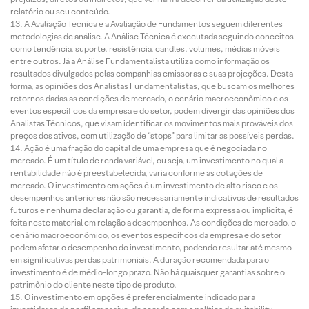
relatório ou seu conteúdo.
A Avaliação Técnica e a Avaliação de Fundamentos seguem diferentes
metodologias de análise. A Análise Técnica é executada seguindo conceitos
como tendência, suporte, resistência, candles, volumes, médias móveis
entre outros. Já a Análise Fundamentalista utiliza como informação os
resultados divulgados pelas companhias emissoras e suas projeções. Desta
forma, as opiniões dos Analistas Fundamentalistas, que buscam os melhores
retornos dadas as condições de mercado, o cenário macroeconômico e os
eventos específicos da empresa e do setor, podem divergir das opiniões dos
Analistas Técnicos, que visam identificar os movimentos mais prováveis dos
preços dos ativos, com utilização de “stops” para limitar as possíveis perdas.
Ação é uma fração do capital de uma empresa que é negociada no
mercado. É um título de renda variável, ou seja, um investimento no qual a
rentabilidade não é preestabelecida, varia conforme as cotações de
mercado. O investimento em ações é um investimento de alto risco e os
desempenhos anteriores não são necessariamente indicativos de resultados
futuros e nenhuma declaração ou garantia, de forma expressa ou implícita, é
feita neste material em relação a desempenhos. As condições de mercado, o
cenário macroeconômico, os eventos específicos da empresa e do setor
podem afetar o desempenho do investimento, podendo resultar até mesmo
em significativas perdas patrimoniais. A duração recomendada para o
investimento é de médio-longo prazo. Não há quaisquer garantias sobre o
patrimônio do cliente neste tipo de produto.
O investimento em opções é preferencialmente indicado para