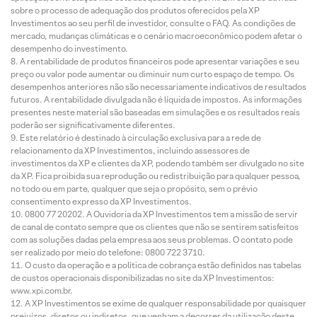
sobre o processo de adequação dos produtos oferecidos pela XP
Investimentos ao seu perfil de investidor, consulte o FAQ. As condições de
mercado, mudanças climáticas e o cenário macroeconômico podem afetar o
desempenho do investimento.
A rentabilidade de produtos financeiros pode apresentar variações e seu
preço ou valor pode aumentar ou diminuir num curto espaço de tempo. Os
desempenhos anteriores não são necessariamente indicativos de resultados
futuros. A rentabilidade divulgada não é líquida de impostos. As informações
presentes neste material são baseadas em simulações e os resultados reais
poderão ser significativamente diferentes.
Este relatório é destinado à circulação exclusiva para a rede de
relacionamento da XP Investimentos, incluindo assessores de
investimentos da XP e clientes da XP, podendo também ser divulgado no site
da XP. Fica proibida sua reprodução ou redistribuição para qualquer pessoa,
no todo ou em parte, qualquer que seja o propósito, sem o prévio
consentimento expresso da XP Investimentos.
0800 77 20202. A Ouvidoria da XP Investimentos tem a missão de servir
de canal de contato sempre que os clientes que não se sentirem satisfeitos
com as soluções dadas pela empresa aos seus problemas. O contato pode
ser realizado por meio do telefone: 0800 722 3710.
O custo da operação e a política de cobrança estão definidos nas tabelas
de custos operacionais disponibilizadas no site da XP Investimentos:
www.xpi.com.br.
A XP Investimentos se exime de qualquer responsabilidade por quaisquer
prejuízos, diretos ou indiretos, que venham a decorrer da utilização deste