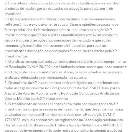
Este relatório foi elaborado considerando a classificação de risco dos
produtos de modo a gerar resultados de alocação para cada perfil de
investidor.
O(s) signatário(s) deste relatório declara(m) que as recomendações
refletem única e exclusivamente suas análises e opiniões pessoais, que
foram produzidas de forma independente, inclusive em relação à XP
Investimentos e que estão sujeitas a modificações sem aviso prévio em
decorrência de alterações nas condições de mercado, e que sua(s)
remuneração(es) é(são) indiretamente influenciada por receitas
provenientes dos negócios e operações financeiras realizadas pela XP
Investimentos.
O analista responsável pelo conteúdo deste relatório e pelo cumprimento
da Resolução CVM nº 20/2021 está indicado acima, sendo que, caso constem
a indicação de mais um analista no relatório, o responsável será o primeiro
analista credenciado a ser mencionado no relatório.
Os analistas da XP Investimentos estão obrigados ao cumprimento de
todas as regras previstas no Código de Conduta da APIMEC Brasil para o
Analista de Valores Mobiliários e na Política de Conduta dos Analistas de
Valores Mobiliários da XP Investimentos.
O atendimento de nossos clientes é realizado por empregados da XP
Investimentos ou por assessores de investimento que desempenham suas
atividades por meio da XP, em conformidade com a Resolução CVM nº
178/2023, os quais encontram-se registrados na Associação Nacional das
Corretoras e Distribuidoras de Títulos e Valores Mobiliários – ANCORD. O
assessor de investimento não pode realizar consultoria, administração ou