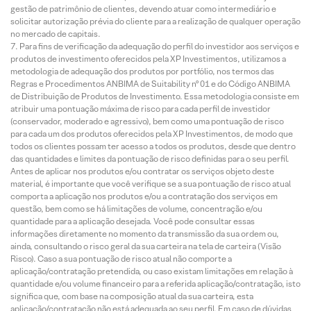
gestão de patrimônio de clientes, devendo atuar como intermediário e
solicitar autorização prévia do cliente para a realização de qualquer operação
no mercado de capitais.
Para fins de verificação da adequação do perfil do investidor aos serviços e
produtos de investimento oferecidos pela XP Investimentos, utilizamos a
metodologia de adequação dos produtos por portfólio, nos termos das
Regras e Procedimentos ANBIMA de Suitability nº 01 e do Código ANBIMA
de Distribuição de Produtos de Investimento. Essa metodologia consiste em
atribuir uma pontuação máxima de risco para cada perfil de investidor
(conservador, moderado e agressivo), bem como uma pontuação de risco
para cada um dos produtos oferecidos pela XP Investimentos, de modo que
todos os clientes possam ter acesso a todos os produtos, desde que dentro
das quantidades e limites da pontuação de risco definidas para o seu perfil.
Antes de aplicar nos produtos e/ou contratar os serviços objeto deste
material, é importante que você verifique se a sua pontuação de risco atual
comporta a aplicação nos produtos e/ou a contratação dos serviços em
questão, bem como se há limitações de volume, concentração e/ou
quantidade para a aplicação desejada. Você pode consultar essas
informações diretamente no momento da transmissão da sua ordem ou,
ainda, consultando o risco geral da sua carteira na tela de carteira (Visão
Risco). Caso a sua pontuação de risco atual não comporte a
aplicação/contratação pretendida, ou caso existam limitações em relação à
quantidade e/ou volume financeiro para a referida aplicação/contratação, isto
significa que, com base na composição atual da sua carteira, esta
aplicação/contratação não está adequada ao seu perfil. Em caso de dúvidas