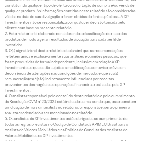
constituindo qualquer tipo de oferta ou solicitação de compra e/ou venda de
qualquer produto. As informações contidas neste relatório são consideradas
válidas na data de sua divulgação e foram obtidas de fontes públicas. A XP
Investimentos não se responsabiliza por qualquer decisão tomada pelo
cliente com base no presente relatório.
Este relatório foi elaborado considerando a classificação de risco dos
produtos de modo a gerar resultados de alocação para cada perfil de
investidor.
O(s) signatário(s) deste relatório declara(m) que as recomendações
refletem única e exclusivamente suas análises e opiniões pessoais, que
foram produzidas de forma independente, inclusive em relação à XP
Investimentos e que estão sujeitas a modificações sem aviso prévio em
decorrência de alterações nas condições de mercado, e que sua(s)
remuneração(es) é(são) indiretamente influenciada por receitas
provenientes dos negócios e operações financeiras realizadas pela XP
Investimentos.
O analista responsável pelo conteúdo deste relatório e pelo cumprimento
da Resolução CVM nº 20/2021 está indicado acima, sendo que, caso constem
a indicação de mais um analista no relatório, o responsável será o primeiro
analista credenciado a ser mencionado no relatório.
Os analistas da XP Investimentos estão obrigados ao cumprimento de
todas as regras previstas no Código de Conduta da APIMEC Brasil para o
Analista de Valores Mobiliários e na Política de Conduta dos Analistas de
Valores Mobiliários da XP Investimentos.