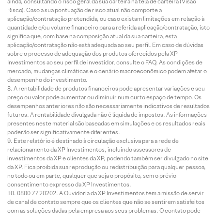
ainda, consultando o risco geral da sua carteira na tela de carteira (Visão
Risco). Caso a sua pontuação de risco atual não comporte a
aplicação/contratação pretendida, ou caso existam limitações em relação à
quantidade e/ou volume financeiro para a referida aplicação/contratação, isto
significa que, com base na composição atual da sua carteira, esta
aplicação/contratação não está adequada ao seu perfil. Em caso de dúvidas
sobre o processo de adequação dos produtos oferecidos pela XP
Investimentos ao seu perfil de investidor, consulte o FAQ. As condições de
mercado, mudanças climáticas e o cenário macroeconômico podem afetar o
desempenho do investimento.
A rentabilidade de produtos financeiros pode apresentar variações e seu
preço ou valor pode aumentar ou diminuir num curto espaço de tempo. Os
desempenhos anteriores não são necessariamente indicativos de resultados
futuros. A rentabilidade divulgada não é líquida de impostos. As informações
presentes neste material são baseadas em simulações e os resultados reais
poderão ser significativamente diferentes.
Este relatório é destinado à circulação exclusiva para a rede de
relacionamento da XP Investimentos, incluindo assessores de
investimentos da XP e clientes da XP, podendo também ser divulgado no site
da XP. Fica proibida sua reprodução ou redistribuição para qualquer pessoa,
no todo ou em parte, qualquer que seja o propósito, sem o prévio
consentimento expresso da XP Investimentos.
0800 77 20202. A Ouvidoria da XP Investimentos tem a missão de servir
de canal de contato sempre que os clientes que não se sentirem satisfeitos
com as soluções dadas pela empresa aos seus problemas. O contato pode