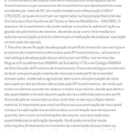
O atendimento de nossos clientes é realizado por empregados da XP
Investimentos ou por assessores de investimento que desempenham suas
atividades por meio da XP, em conformidade com a Resolução CVM nº
178/2023, os quais encontram-se registrados na Associação Nacional das
Corretoras e Distribuidoras de Títulos e Valores Mobiliários – ANCORD. O
assessor de investimento não pode realizar consultoria, administração ou
gestão de patrimônio de clientes, devendo atuar como intermediário e
solicitar autorização prévia do cliente para a realização de qualquer operação
no mercado de capitais.
Para fins de verificação da adequação do perfil do investidor aos serviços e
produtos de investimento oferecidos pela XP Investimentos, utilizamos a
metodologia de adequação dos produtos por portfólio, nos termos das
Regras e Procedimentos ANBIMA de Suitability nº 01 e do Código ANBIMA
de Distribuição de Produtos de Investimento. Essa metodologia consiste em
atribuir uma pontuação máxima de risco para cada perfil de investidor
(conservador, moderado e agressivo), bem como uma pontuação de risco
para cada um dos produtos oferecidos pela XP Investimentos, de modo que
todos os clientes possam ter acesso a todos os produtos, desde que dentro
das quantidades e limites da pontuação de risco definidas para o seu perfil.
Antes de aplicar nos produtos e/ou contratar os serviços objeto deste
material, é importante que você verifique se a sua pontuação de risco atual
comporta a aplicação nos produtos e/ou a contratação dos serviços em
questão, bem como se há limitações de volume, concentração e/ou
quantidade para a aplicação desejada. Você pode consultar essas
informações diretamente no momento da transmissão da sua ordem ou,