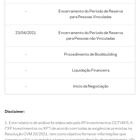
-
Encerramento do Período de Reserva
para Pessoas Vinculadas
23/04/2021
Encerramento do Período de Reserva
para Pessoas não Vinculadas
-
Procedimento de Bookbuilding
-
Liquidação Financeira
-
Início da Negociação
Disclaimer:
Este relatório de análise foi elaborado pela XP Investimentos CCTVM S.A.
(“XP Investimentos ou XP”) de acordo com todas as exigências previstas na
Resolução CVM 20/2021, tem como objetivo fornecer informações que
possam auxiliar o investidor a tomar sua própria decisão de investimento, não