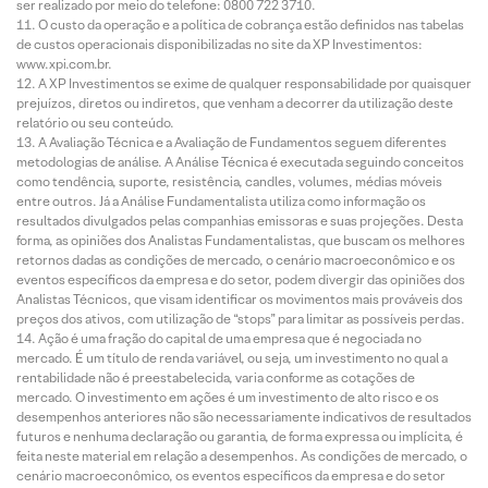
ser realizado por meio do telefone: 0800 722 3710.
O custo da operação e a política de cobrança estão definidos nas tabelas
de custos operacionais disponibilizadas no site da XP Investimentos:
www.xpi.com.br.
A XP Investimentos se exime de qualquer responsabilidade por quaisquer
prejuízos, diretos ou indiretos, que venham a decorrer da utilização deste
relatório ou seu conteúdo.
A Avaliação Técnica e a Avaliação de Fundamentos seguem diferentes
metodologias de análise. A Análise Técnica é executada seguindo conceitos
como tendência, suporte, resistência, candles, volumes, médias móveis
entre outros. Já a Análise Fundamentalista utiliza como informação os
resultados divulgados pelas companhias emissoras e suas projeções. Desta
forma, as opiniões dos Analistas Fundamentalistas, que buscam os melhores
retornos dadas as condições de mercado, o cenário macroeconômico e os
eventos específicos da empresa e do setor, podem divergir das opiniões dos
Analistas Técnicos, que visam identificar os movimentos mais prováveis dos
preços dos ativos, com utilização de “stops” para limitar as possíveis perdas.
Ação é uma fração do capital de uma empresa que é negociada no
mercado. É um título de renda variável, ou seja, um investimento no qual a
rentabilidade não é preestabelecida, varia conforme as cotações de
mercado. O investimento em ações é um investimento de alto risco e os
desempenhos anteriores não são necessariamente indicativos de resultados
futuros e nenhuma declaração ou garantia, de forma expressa ou implícita, é
feita neste material em relação a desempenhos. As condições de mercado, o
cenário macroeconômico, os eventos específicos da empresa e do setor