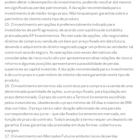
podem afetar o desempenho do investimento, podendo resultar até mesmo
em significativas perdas patrimoniais. A duração recomendada para o
investimento é de médio-longo prazo. Não há quaisquer garantias sobre o
patrimônio do cliente neste tipo de produto.
O investimento em opções é preferencialmente indicado para
investidores de perfil agressivo, de acordo com a política de suitability
praticada pela XP Investimentos. No mercado de opções, são negociados
direitos de compra ou venda de um bem por preço fixado em data futura,
devendo o adquirente do direito negociado pagar um prêmio ao vendedor tal
como num acordo seguro. As operações com esses derivativos são
consideradas de risco muito alto por apresentarem altas relações de risco e
retorno e algumas posições apresentarem a possibilidade de perdas
superiores ao capital investido. A duração recomendada para o investimento
é de curto prazo e o patrimônio do cliente não está garantido neste tipo de
produto.
O investimento em termos são contratos para compra ou a venda de uma
determinada quantidade de ações, a um preço fixado, para liquidação em
prazo determinado. O prazo do contrato a Termo é livremente escolhido
pelos investidores, obedecendo o prazo mínimo de 16 dias e máximo de 999
dias corridos. O preço será o valor da ação adicionado de uma parcela
correspondente aos juros – que são fixados livremente em mercado, em
função do prazo do contrato. Toda transação a termo requer um depósito de
garantia. Essas garantias são prestadas em duas formas: cobertura ou
margem.
O investimento em Mercados Futuros embute riscos de perdas