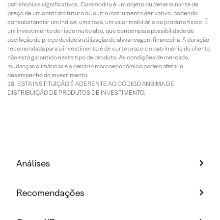
patrimoniais significativos. Commodity é um objeto ou determinante de
preço de um contrato futuro ou outro instrumento derivativo, podendo
consubstanciar um índice, uma taxa, um valor mobiliário ou produto físico. É
um investimento de risco muito alto, que contempla a possibilidade de
oscilação de preço devido à utilização de alavancagem financeira. A duração
recomendada para o investimento é de curto prazo e o patrimônio do cliente
não está garantido neste tipo de produto. As condições de mercado,
mudanças climáticas e o cenário macroeconômico podem afetar o
desempenho do investimento.
ESTA INSTITUIÇÃO É ADERENTE AO CÓDIGO ANBIMA DE
DISTRIBUIÇÃO DE PRODUTOS DE INVESTIMENTO.
Análises
Recomendações