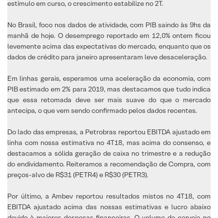
estímulo em curso, o crescimento estabilize no 2T.
No Brasil, foco nos dados de atividade, com PIB saindo às 9hs da
manhã de hoje. O desemprego reportado em 12,0% ontem ficou
levemente acima das expectativas do mercado, enquanto que os
dados de crédito para janeiro apresentaram leve desaceleração.
Em linhas gerais, esperamos uma aceleração da economia, com
PIB estimado em 2% para 2019, mas destacamos que tudo indica
que essa retomada deve ser mais suave do que o mercado
antecipa, o que vem sendo confirmado pelos dados recentes.
Do lado das empresas, a Petrobras reportou EBITDA ajustado em
linha com nossa estimativa no 4T18, mas acima do consenso, e
destacamos a sólida geração de caixa no trimestre e a redução
do endividamento. Reiteramos a recomendação de Compra, com
preços-alvo de R$31 (PETR4) e R$30 (PETR3).
Por último, a Ambev reportou resultados mistos no 4T18, com
EBITDA ajustado acima das nossas estimativas e lucro abaixo
devido à maiores despesas financeiras. O volume de cerveja no