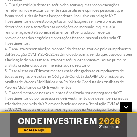
O(s) signatário(s) deste relatório declara(m) que as recomendações
refletem única e exclusivamente suas análises e opiniões pessoais, que
foram produzidas de forma independente, inclusive em relação à XP
Investimentos e que estão sujeitas a modificações sem aviso prévio em
decorrência de alterações nas condições de mercado, e que sua(s)
remuneração(es) é(são) indiretamente influenciada por receitas
provenientes dos negócios e operações financeiras realizadas pela XP
Investimentos.
O analista responsável pelo conteúdo deste relatório e pelo cumprimento
da Resolução CVM nº 20/2021 está indicado acima, sendo que, caso constem
a indicação de mais um analista no relatório, o responsável será o primeiro
analista credenciado a ser mencionado no relatório.
Os analistas da XP Investimentos estão obrigados ao cumprimento de
todas as regras previstas no Código de Conduta da APIMEC Brasil para o
Analista de Valores Mobiliários e na Política de Conduta dos Analistas de
Valores Mobiliários da XP Investimentos.
O atendimento de nossos clientes é realizado por empregados da XP
Investimentos ou por assessores de investimento que desempenham suas
atividades por meio da XP, em conformidade com a Resolução CVM nº
178/2023, os quais encontram-se registrados na Associação Nacional das
Corretoras e Distribuidoras de Títulos e Valores Mobiliários – ANCORD. O
assessor de investimento não pode realizar consultoria, administração ou
gestão de patrimônio de clientes, devendo atuar como intermediário e
solicitar autorização prévia do cliente para a realização de qualquer operação
no mercado de capitais.