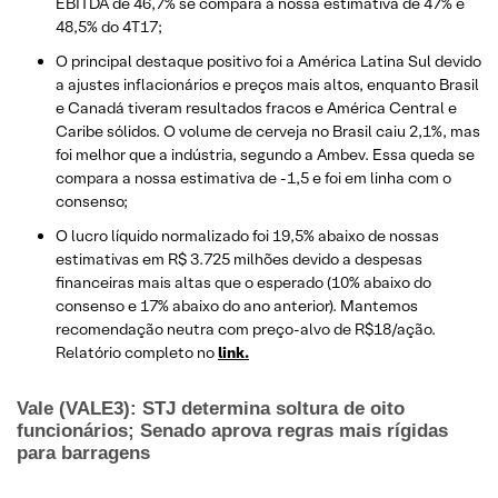
EBITDA de 46,7% se compara à nossa estimativa de 47% e
48,5% do 4T17;
O principal destaque positivo foi a América Latina Sul devido
a ajustes inflacionários e preços mais altos, enquanto Brasil
e Canadá tiveram resultados fracos e América Central e
Caribe sólidos. O volume de cerveja no Brasil caiu 2,1%, mas
foi melhor que a indústria, segundo a Ambev. Essa queda se
compara a nossa estimativa de -1,5 e foi em linha com o
consenso;
O lucro líquido normalizado foi 19,5% abaixo de nossas
estimativas em R$ 3.725 milhões devido a despesas
financeiras mais altas que o esperado (10% abaixo do
consenso e 17% abaixo do ano anterior). Mantemos
recomendação neutra com preço-alvo de R$18/ação.
Relatório completo no
link.
Vale (VALE3): STJ determina soltura de oito
funcionários; Senado aprova regras mais rígidas
para barragens