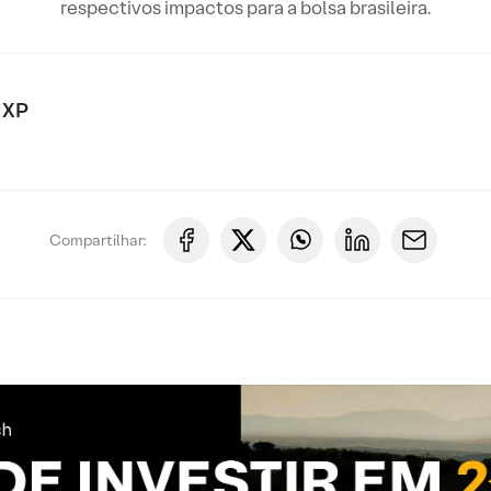
respectivos impactos para a bolsa brasileira.
 XP
Compartilhar: