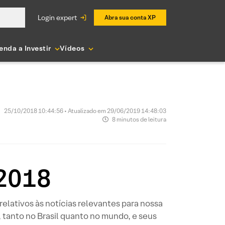
login expert
Abra sua conta XP
enda a Investir
Vídeos
25/10/2018 10:44:56 • Atualizado em 29/06/2019 14:48:03
8 minutos de leitura
/2018
elativos às notícias relevantes para nossa
tanto no Brasil quanto no mundo, e seus