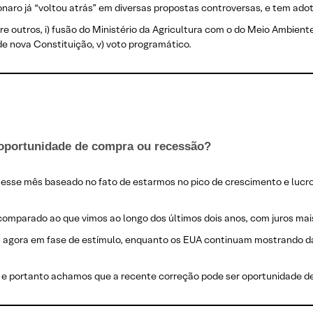
lsonaro já “voltou atrás” em diversas propostas controversas, e tem 
e outros, i) fusão do Ministério da Agricultura com o do Meio Ambiente,
 de nova Constituição, v) voto programático.
 oportunidade de compra ou recessão?
 esse mês baseado no fato de estarmos no pico de crescimento e lucro
comparado ao que vimos ao longo dos últimos dois anos, com juros mais
tá agora em fase de estímulo, enquanto os EUA continuam mostrando dado
e portanto achamos que a recente correção pode ser oportunidade d