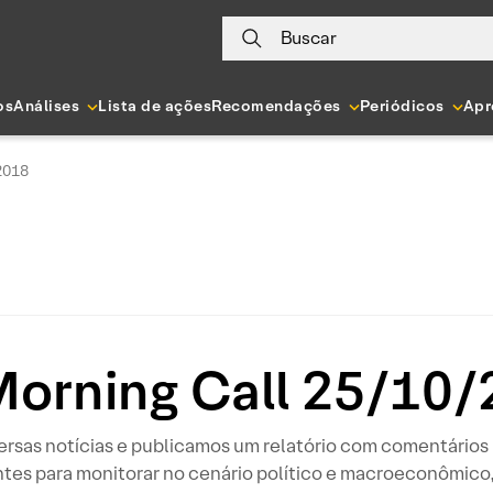
Buscar
os
Análises
Lista de ações
Recomendações
Periódicos
Apr
2018
orning Call 25/10
sas notícias e publicamos um relatório com comentários r
tes para monitorar no cenário político e macroeconômico, 