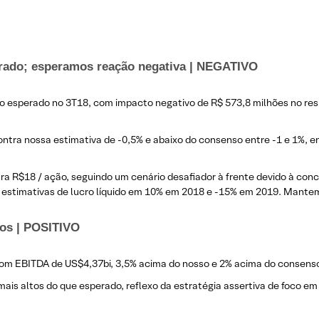
rado; esperamos reação negativa | NEGATIVO
o esperado no 3T18, com impacto negativo de R$ 573,8 milhões no resu
contra nossa estimativa de -0,5% e abaixo do consenso entre -1 e 1%, 
ra R$18 / ação, seguindo um cenário desafiador à frente devido à co
 estimativas de lucro líquido em 10% em 2018 e -15% em 2019. Mant
dos |
POSITIVO
, com EBITDA de US$4,37bi, 3,5% acima do nosso e 2% acima do consenso
mais altos do que esperado, reflexo da estratégia assertiva de foco e