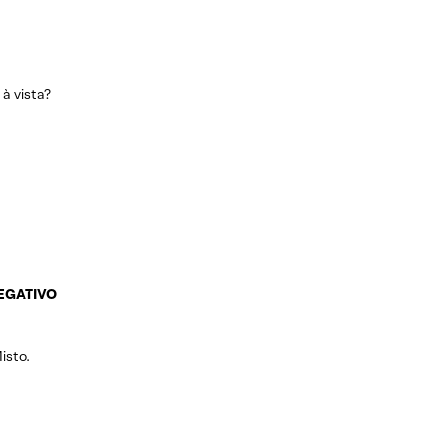
à vista?
EGATIVO
isto.