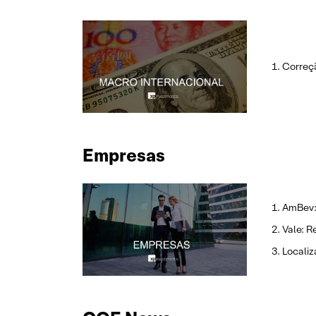
Correçã
Empresas
AmBev: 
Vale: R
Localiz