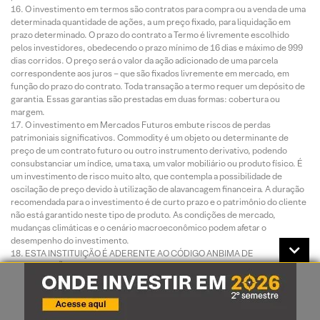
O investimento em termos são contratos para compra ou a venda de uma
determinada quantidade de ações, a um preço fixado, para liquidação em
prazo determinado. O prazo do contrato a Termo é livremente escolhido
pelos investidores, obedecendo o prazo mínimo de 16 dias e máximo de 999
dias corridos. O preço será o valor da ação adicionado de uma parcela
correspondente aos juros – que são fixados livremente em mercado, em
função do prazo do contrato. Toda transação a termo requer um depósito de
garantia. Essas garantias são prestadas em duas formas: cobertura ou
margem.
O investimento em Mercados Futuros embute riscos de perdas
patrimoniais significativos. Commodity é um objeto ou determinante de
preço de um contrato futuro ou outro instrumento derivativo, podendo
consubstanciar um índice, uma taxa, um valor mobiliário ou produto físico. É
um investimento de risco muito alto, que contempla a possibilidade de
oscilação de preço devido à utilização de alavancagem financeira. A duração
recomendada para o investimento é de curto prazo e o patrimônio do cliente
não está garantido neste tipo de produto. As condições de mercado,
mudanças climáticas e o cenário macroeconômico podem afetar o
desempenho do investimento.
ESTA INSTITUIÇÃO É ADERENTE AO CÓDIGO ANBIMA DE
DISTRIBUIÇÃO DE PRODUTOS DE INVESTIMENTO.