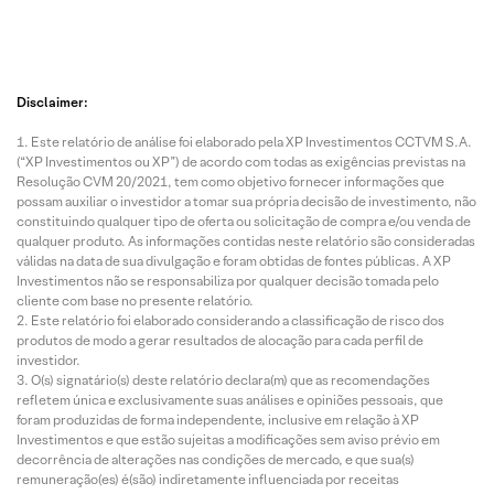
Disclaimer:
Este relatório de análise foi elaborado pela XP Investimentos CCTVM S.A.
(“XP Investimentos ou XP”) de acordo com todas as exigências previstas na
Resolução CVM 20/2021, tem como objetivo fornecer informações que
possam auxiliar o investidor a tomar sua própria decisão de investimento, não
constituindo qualquer tipo de oferta ou solicitação de compra e/ou venda de
qualquer produto. As informações contidas neste relatório são consideradas
válidas na data de sua divulgação e foram obtidas de fontes públicas. A XP
Investimentos não se responsabiliza por qualquer decisão tomada pelo
cliente com base no presente relatório.
Este relatório foi elaborado considerando a classificação de risco dos
produtos de modo a gerar resultados de alocação para cada perfil de
investidor.
O(s) signatário(s) deste relatório declara(m) que as recomendações
refletem única e exclusivamente suas análises e opiniões pessoais, que
foram produzidas de forma independente, inclusive em relação à XP
Investimentos e que estão sujeitas a modificações sem aviso prévio em
decorrência de alterações nas condições de mercado, e que sua(s)
remuneração(es) é(são) indiretamente influenciada por receitas