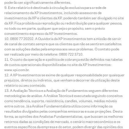
poderão ser significativamente diferentes.
Este relatório é destinado à circulação exclusiva para a rede de
relacionamento da XP Investimentos, incluindo assessores de
investimentos da XP e clientes da XP, podendo também ser divulgado no site
da XP. Fica proibida sua reprodução ou redistribuição para qualquer pessoa,
no todo ou em parte, qualquer que seja o propósito, sem o prévio
consentimento expresso da XP Investimentos.
0800 77 20202. A Ouvidoria da XP Investimentos tem a missão de servir
de canal de contato sempre que os clientes que não se sentirem satisfeitos
com as soluções dadas pela empresa aos seus problemas. O contato pode
ser realizado por meio do telefone: 0800 722 3710.
O custo da operação e a política de cobrança estão definidos nas tabelas
de custos operacionais disponibilizadas no site da XP Investimentos:
www.xpi.com.br.
A XP Investimentos se exime de qualquer responsabilidade por quaisquer
prejuízos, diretos ou indiretos, que venham a decorrer da utilização deste
relatório ou seu conteúdo.
A Avaliação Técnica e a Avaliação de Fundamentos seguem diferentes
metodologias de análise. A Análise Técnica é executada seguindo conceitos
como tendência, suporte, resistência, candles, volumes, médias móveis
entre outros. Já a Análise Fundamentalista utiliza como informação os
resultados divulgados pelas companhias emissoras e suas projeções. Desta
forma, as opiniões dos Analistas Fundamentalistas, que buscam os melhores
retornos dadas as condições de mercado, o cenário macroeconômico e os
eventos específicos da empresa e do setor, podem divergir das opiniões dos