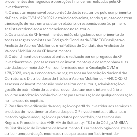
provenientes dos negócios e operações financeiras realizadas pela XP
Investimentos.
O analista responsável pelo conteúdo deste relatório e pelo cumprimento
da Resolução CVM nº 20/2021 está indicado acima, sendo que, caso constem
a indicação de mais um analista no relatório, o responsável será o primeiro
analista credenciado a ser mencionado no relatório.
Os analistas da XP Investimentos estão obrigados ao cumprimento de
todas as regras previstas no Código de Conduta da APIMEC Brasil para o
Analista de Valores Mobiliários e na Política de Conduta dos Analistas de
Valores Mobiliários da XP Investimentos.
O atendimento de nossos clientes é realizado por empregados da XP
Investimentos ou por assessores de investimento que desempenham suas
atividades por meio da XP, em conformidade com a Resolução CVM nº
178/2023, os quais encontram-se registrados na Associação Nacional das
Corretoras e Distribuidoras de Títulos e Valores Mobiliários – ANCORD. O
assessor de investimento não pode realizar consultoria, administração ou
gestão de patrimônio de clientes, devendo atuar como intermediário e
solicitar autorização prévia do cliente para a realização de qualquer operação
no mercado de capitais.
Para fins de verificação da adequação do perfil do investidor aos serviços e
produtos de investimento oferecidos pela XP Investimentos, utilizamos a
metodologia de adequação dos produtos por portfólio, nos termos das
Regras e Procedimentos ANBIMA de Suitability nº 01 e do Código ANBIMA
de Distribuição de Produtos de Investimento. Essa metodologia consiste em
atribuir uma pontuação máxima de risco para cada perfil de investidor