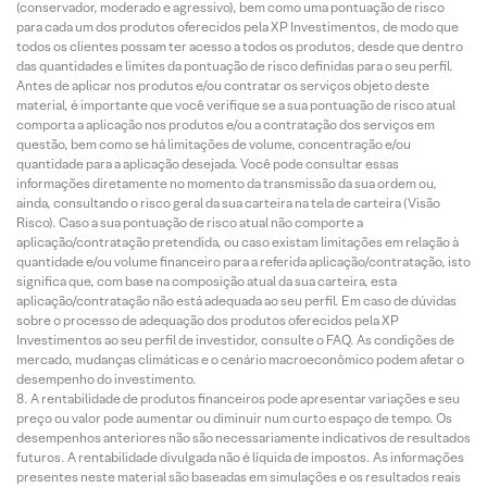
(conservador, moderado e agressivo), bem como uma pontuação de risco
para cada um dos produtos oferecidos pela XP Investimentos, de modo que
todos os clientes possam ter acesso a todos os produtos, desde que dentro
das quantidades e limites da pontuação de risco definidas para o seu perfil.
Antes de aplicar nos produtos e/ou contratar os serviços objeto deste
material, é importante que você verifique se a sua pontuação de risco atual
comporta a aplicação nos produtos e/ou a contratação dos serviços em
questão, bem como se há limitações de volume, concentração e/ou
quantidade para a aplicação desejada. Você pode consultar essas
informações diretamente no momento da transmissão da sua ordem ou,
ainda, consultando o risco geral da sua carteira na tela de carteira (Visão
Risco). Caso a sua pontuação de risco atual não comporte a
aplicação/contratação pretendida, ou caso existam limitações em relação à
quantidade e/ou volume financeiro para a referida aplicação/contratação, isto
significa que, com base na composição atual da sua carteira, esta
aplicação/contratação não está adequada ao seu perfil. Em caso de dúvidas
sobre o processo de adequação dos produtos oferecidos pela XP
Investimentos ao seu perfil de investidor, consulte o FAQ. As condições de
mercado, mudanças climáticas e o cenário macroeconômico podem afetar o
desempenho do investimento.
A rentabilidade de produtos financeiros pode apresentar variações e seu
preço ou valor pode aumentar ou diminuir num curto espaço de tempo. Os
desempenhos anteriores não são necessariamente indicativos de resultados
futuros. A rentabilidade divulgada não é líquida de impostos. As informações
presentes neste material são baseadas em simulações e os resultados reais