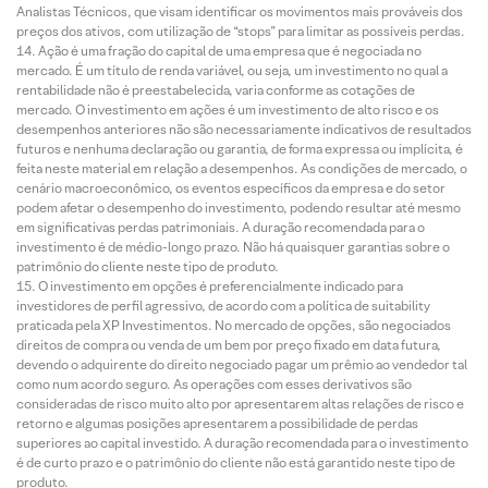
Analistas Técnicos, que visam identificar os movimentos mais prováveis dos
preços dos ativos, com utilização de “stops” para limitar as possíveis perdas.
Ação é uma fração do capital de uma empresa que é negociada no
mercado. É um título de renda variável, ou seja, um investimento no qual a
rentabilidade não é preestabelecida, varia conforme as cotações de
mercado. O investimento em ações é um investimento de alto risco e os
desempenhos anteriores não são necessariamente indicativos de resultados
futuros e nenhuma declaração ou garantia, de forma expressa ou implícita, é
feita neste material em relação a desempenhos. As condições de mercado, o
cenário macroeconômico, os eventos específicos da empresa e do setor
podem afetar o desempenho do investimento, podendo resultar até mesmo
em significativas perdas patrimoniais. A duração recomendada para o
investimento é de médio-longo prazo. Não há quaisquer garantias sobre o
patrimônio do cliente neste tipo de produto.
O investimento em opções é preferencialmente indicado para
investidores de perfil agressivo, de acordo com a política de suitability
praticada pela XP Investimentos. No mercado de opções, são negociados
direitos de compra ou venda de um bem por preço fixado em data futura,
devendo o adquirente do direito negociado pagar um prêmio ao vendedor tal
como num acordo seguro. As operações com esses derivativos são
consideradas de risco muito alto por apresentarem altas relações de risco e
retorno e algumas posições apresentarem a possibilidade de perdas
superiores ao capital investido. A duração recomendada para o investimento
é de curto prazo e o patrimônio do cliente não está garantido neste tipo de
produto.