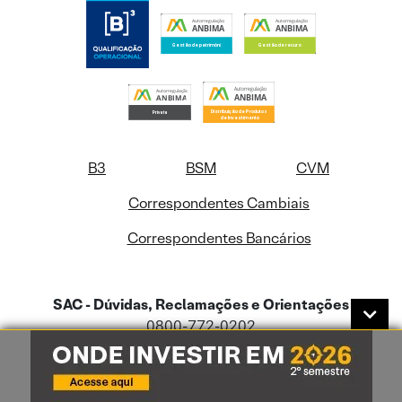
B3
BSM
CVM
Correspondentes Cambiais
Correspondentes Bancários
SAC - Dúvidas, Reclamações e Orientações
0800-772-0202
De segunda a sexta-feira das 09hs às 18hs
Se não estiver satisfeito: