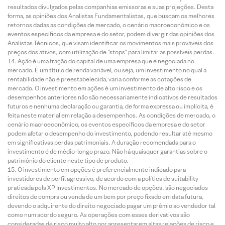
resultados divulgados pelas companhias emissoras e suas projeções. Desta
forma, as opiniões dos Analistas Fundamentalistas, que buscam os melhores
retornos dadas as condições de mercado, o cenário macroeconômico e os
eventos específicos da empresa e do setor, podem divergir das opiniões dos
Analistas Técnicos, que visam identificar os movimentos mais prováveis dos
preços dos ativos, com utilização de “stops” para limitar as possíveis perdas.
Ação é uma fração do capital de uma empresa que é negociada no
mercado. É um título de renda variável, ou seja, um investimento no qual a
rentabilidade não é preestabelecida, varia conforme as cotações de
mercado. O investimento em ações é um investimento de alto risco e os
desempenhos anteriores não são necessariamente indicativos de resultados
futuros e nenhuma declaração ou garantia, de forma expressa ou implícita, é
feita neste material em relação a desempenhos. As condições de mercado, o
cenário macroeconômico, os eventos específicos da empresa e do setor
podem afetar o desempenho do investimento, podendo resultar até mesmo
em significativas perdas patrimoniais. A duração recomendada para o
investimento é de médio-longo prazo. Não há quaisquer garantias sobre o
patrimônio do cliente neste tipo de produto.
O investimento em opções é preferencialmente indicado para
investidores de perfil agressivo, de acordo com a política de suitability
praticada pela XP Investimentos. No mercado de opções, são negociados
direitos de compra ou venda de um bem por preço fixado em data futura,
devendo o adquirente do direito negociado pagar um prêmio ao vendedor tal
como num acordo seguro. As operações com esses derivativos são
consideradas de risco muito alto por apresentarem altas relações de risco e