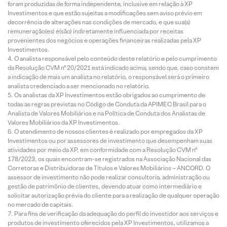
foram produzidas de forma independente, inclusive em relação à XP
Investimentos e que estão sujeitas a modificações sem aviso prévio em
decorrência de alterações nas condições de mercado, e que sua(s)
remuneração(es) é(são) indiretamente influenciada por receitas
provenientes dos negócios e operações financeiras realizadas pela XP
Investimentos.
O analista responsável pelo conteúdo deste relatório e pelo cumprimento
da Resolução CVM nº 20/2021 está indicado acima, sendo que, caso constem
a indicação de mais um analista no relatório, o responsável será o primeiro
analista credenciado a ser mencionado no relatório.
Os analistas da XP Investimentos estão obrigados ao cumprimento de
todas as regras previstas no Código de Conduta da APIMEC Brasil para o
Analista de Valores Mobiliários e na Política de Conduta dos Analistas de
Valores Mobiliários da XP Investimentos.
O atendimento de nossos clientes é realizado por empregados da XP
Investimentos ou por assessores de investimento que desempenham suas
atividades por meio da XP, em conformidade com a Resolução CVM nº
178/2023, os quais encontram-se registrados na Associação Nacional das
Corretoras e Distribuidoras de Títulos e Valores Mobiliários – ANCORD. O
assessor de investimento não pode realizar consultoria, administração ou
gestão de patrimônio de clientes, devendo atuar como intermediário e
solicitar autorização prévia do cliente para a realização de qualquer operação
no mercado de capitais.
Para fins de verificação da adequação do perfil do investidor aos serviços e
produtos de investimento oferecidos pela XP Investimentos, utilizamos a