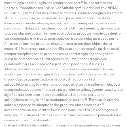
metodologia de adequação dos produtos por portfólio, nos termos das
Regras e Procedimentos ANBIMA de Suitability nº 01 e do Código ANBIMA
de Distribuição de Produtos de Investimento. Essa metodologia consiste em
atribuir uma pontuação máxima de risco para cada perfil de investidor
(conservador, moderado e agressivo), bem como uma pontuação de risco
para cada um dos produtos oferecidos pela XP Investimentos, de modo que
todos os clientes possam ter acesso a todos os produtos, desde que dentro
das quantidades e limites da pontuação de risco definidas para o seu perfil.
Antes de aplicar nos produtos e/ou contratar os serviços objeto deste
material, é importante que você verifique se a sua pontuação de risco atual
comporta a aplicação nos produtos e/ou a contratação dos serviços em
questão, bem como se há limitações de volume, concentração e/ou
quantidade para a aplicação desejada. Você pode consultar essas
informações diretamente no momento da transmissão da sua ordem ou,
ainda, consultando o risco geral da sua carteira na tela de carteira (Visão
Risco). Caso a sua pontuação de risco atual não comporte a
aplicação/contratação pretendida, ou caso existam limitações em relação à
quantidade e/ou volume financeiro para a referida aplicação/contratação, isto
significa que, com base na composição atual da sua carteira, esta
aplicação/contratação não está adequada ao seu perfil. Em caso de dúvidas
sobre o processo de adequação dos produtos oferecidos pela XP
Investimentos ao seu perfil de investidor, consulte o FAQ. As condições de
mercado, mudanças climáticas e o cenário macroeconômico podem afetar o
desempenho do investimento.
A rentabilidade de produtos financeiros pode apresentar variações e seu