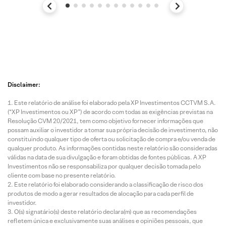
Disclaimer:
Este relatório de análise foi elaborado pela XP Investimentos CCTVM S.A.
(“XP Investimentos ou XP”) de acordo com todas as exigências previstas na
Resolução CVM 20/2021, tem como objetivo fornecer informações que
possam auxiliar o investidor a tomar sua própria decisão de investimento, não
constituindo qualquer tipo de oferta ou solicitação de compra e/ou venda de
qualquer produto. As informações contidas neste relatório são consideradas
válidas na data de sua divulgação e foram obtidas de fontes públicas. A XP
Investimentos não se responsabiliza por qualquer decisão tomada pelo
cliente com base no presente relatório.
Este relatório foi elaborado considerando a classificação de risco dos
produtos de modo a gerar resultados de alocação para cada perfil de
investidor.
O(s) signatário(s) deste relatório declara(m) que as recomendações
refletem única e exclusivamente suas análises e opiniões pessoais, que