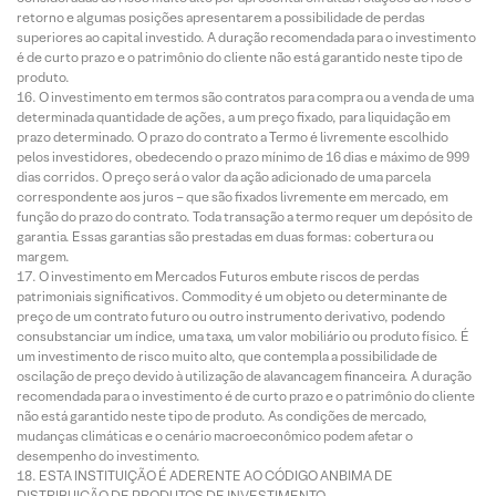
retorno e algumas posições apresentarem a possibilidade de perdas
superiores ao capital investido. A duração recomendada para o investimento
é de curto prazo e o patrimônio do cliente não está garantido neste tipo de
produto.
O investimento em termos são contratos para compra ou a venda de uma
determinada quantidade de ações, a um preço fixado, para liquidação em
prazo determinado. O prazo do contrato a Termo é livremente escolhido
pelos investidores, obedecendo o prazo mínimo de 16 dias e máximo de 999
dias corridos. O preço será o valor da ação adicionado de uma parcela
correspondente aos juros – que são fixados livremente em mercado, em
função do prazo do contrato. Toda transação a termo requer um depósito de
garantia. Essas garantias são prestadas em duas formas: cobertura ou
margem.
O investimento em Mercados Futuros embute riscos de perdas
patrimoniais significativos. Commodity é um objeto ou determinante de
preço de um contrato futuro ou outro instrumento derivativo, podendo
consubstanciar um índice, uma taxa, um valor mobiliário ou produto físico. É
um investimento de risco muito alto, que contempla a possibilidade de
oscilação de preço devido à utilização de alavancagem financeira. A duração
recomendada para o investimento é de curto prazo e o patrimônio do cliente
não está garantido neste tipo de produto. As condições de mercado,
mudanças climáticas e o cenário macroeconômico podem afetar o
desempenho do investimento.
ESTA INSTITUIÇÃO É ADERENTE AO CÓDIGO ANBIMA DE
DISTRIBUIÇÃO DE PRODUTOS DE INVESTIMENTO.