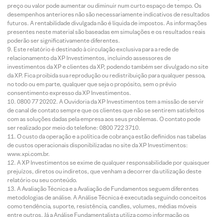
preço ou valor pode aumentar ou diminuir num curto espaço de tempo. Os
desempenhos anteriores não são necessariamente indicativos de resultados
futuros. A rentabilidade divulgada não é líquida de impostos. As informações
presentes neste material são baseadas em simulações e os resultados reais
poderão ser significativamente diferentes.
Este relatório é destinado à circulação exclusiva para a rede de
relacionamento da XP Investimentos, incluindo assessores de
investimentos da XP e clientes da XP, podendo também ser divulgado no site
da XP. Fica proibida sua reprodução ou redistribuição para qualquer pessoa,
no todo ou em parte, qualquer que seja o propósito, sem o prévio
consentimento expresso da XP Investimentos.
0800 77 20202. A Ouvidoria da XP Investimentos tem a missão de servir
de canal de contato sempre que os clientes que não se sentirem satisfeitos
com as soluções dadas pela empresa aos seus problemas. O contato pode
ser realizado por meio do telefone: 0800 722 3710.
O custo da operação e a política de cobrança estão definidos nas tabelas
de custos operacionais disponibilizadas no site da XP Investimentos:
www.xpi.com.br.
A XP Investimentos se exime de qualquer responsabilidade por quaisquer
prejuízos, diretos ou indiretos, que venham a decorrer da utilização deste
relatório ou seu conteúdo.
A Avaliação Técnica e a Avaliação de Fundamentos seguem diferentes
metodologias de análise. A Análise Técnica é executada seguindo conceitos
como tendência, suporte, resistência, candles, volumes, médias móveis
entre outros. Já a Análise Fundamentalista utiliza como informação os