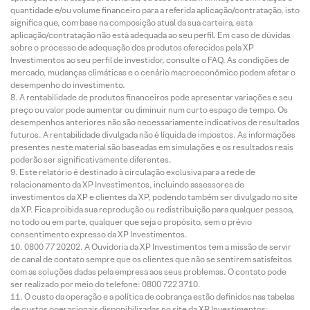
quantidade e/ou volume financeiro para a referida aplicação/contratação, isto
significa que, com base na composição atual da sua carteira, esta
aplicação/contratação não está adequada ao seu perfil. Em caso de dúvidas
sobre o processo de adequação dos produtos oferecidos pela XP
Investimentos ao seu perfil de investidor, consulte o FAQ. As condições de
mercado, mudanças climáticas e o cenário macroeconômico podem afetar o
desempenho do investimento.
A rentabilidade de produtos financeiros pode apresentar variações e seu
preço ou valor pode aumentar ou diminuir num curto espaço de tempo. Os
desempenhos anteriores não são necessariamente indicativos de resultados
futuros. A rentabilidade divulgada não é líquida de impostos. As informações
presentes neste material são baseadas em simulações e os resultados reais
poderão ser significativamente diferentes.
Este relatório é destinado à circulação exclusiva para a rede de
relacionamento da XP Investimentos, incluindo assessores de
investimentos da XP e clientes da XP, podendo também ser divulgado no site
da XP. Fica proibida sua reprodução ou redistribuição para qualquer pessoa,
no todo ou em parte, qualquer que seja o propósito, sem o prévio
consentimento expresso da XP Investimentos.
0800 77 20202. A Ouvidoria da XP Investimentos tem a missão de servir
de canal de contato sempre que os clientes que não se sentirem satisfeitos
com as soluções dadas pela empresa aos seus problemas. O contato pode
ser realizado por meio do telefone: 0800 722 3710.
O custo da operação e a política de cobrança estão definidos nas tabelas
de custos operacionais disponibilizadas no site da XP Investimentos: