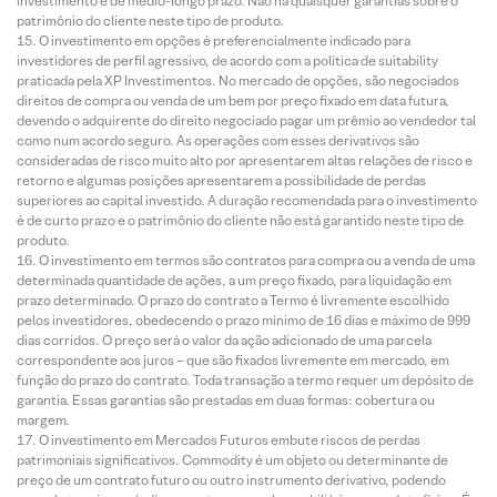
investimento é de médio-longo prazo. Não há quaisquer garantias sobre o
patrimônio do cliente neste tipo de produto.
O investimento em opções é preferencialmente indicado para
investidores de perfil agressivo, de acordo com a política de suitability
praticada pela XP Investimentos. No mercado de opções, são negociados
direitos de compra ou venda de um bem por preço fixado em data futura,
devendo o adquirente do direito negociado pagar um prêmio ao vendedor tal
como num acordo seguro. As operações com esses derivativos são
consideradas de risco muito alto por apresentarem altas relações de risco e
retorno e algumas posições apresentarem a possibilidade de perdas
superiores ao capital investido. A duração recomendada para o investimento
é de curto prazo e o patrimônio do cliente não está garantido neste tipo de
produto.
O investimento em termos são contratos para compra ou a venda de uma
determinada quantidade de ações, a um preço fixado, para liquidação em
prazo determinado. O prazo do contrato a Termo é livremente escolhido
pelos investidores, obedecendo o prazo mínimo de 16 dias e máximo de 999
dias corridos. O preço será o valor da ação adicionado de uma parcela
correspondente aos juros – que são fixados livremente em mercado, em
função do prazo do contrato. Toda transação a termo requer um depósito de
garantia. Essas garantias são prestadas em duas formas: cobertura ou
margem.
O investimento em Mercados Futuros embute riscos de perdas
patrimoniais significativos. Commodity é um objeto ou determinante de
preço de um contrato futuro ou outro instrumento derivativo, podendo