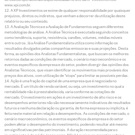
www.xpi.com.br.
A XP Investimentos se exime de qualquer responsabilidade por quaisquer
prejuízos, diretos ou indiretos, que venham a decorrer da utilização deste
relatório ou seu conteúdo.
A Avaliação Técnica e a Avaliação de Fundamentos seguem diferentes
metodologias de análise. A Análise Técnica é executada seguindo conceitos
como tendência, suporte, resistência, candles, volumes, médias móveis
entre outros. Já a Análise Fundamentalista utiliza como informação os
resultados divulgados pelas companhias emissoras e suas projeções. Desta
forma, as opiniões dos Analistas Fundamentalistas, que buscam os melhores
retornos dadas as condições de mercado, o cenário macroeconômico e os
eventos específicos da empresa e do setor, podem divergir das opiniões dos
Analistas Técnicos, que visam identificar os movimentos mais prováveis dos
preços dos ativos, com utilização de “stops” para limitar as possíveis perdas.
Ação é uma fração do capital de uma empresa que é negociada no
mercado. É um título de renda variável, ou seja, um investimento no qual a
rentabilidade não é preestabelecida, varia conforme as cotações de
mercado. O investimento em ações é um investimento de alto risco e os
desempenhos anteriores não são necessariamente indicativos de resultados
futuros e nenhuma declaração ou garantia, de forma expressa ou implícita, é
feita neste material em relação a desempenhos. As condições de mercado, o
cenário macroeconômico, os eventos específicos da empresa e do setor
podem afetar o desempenho do investimento, podendo resultar até mesmo
em significativas perdas patrimoniais. A duração recomendada para o