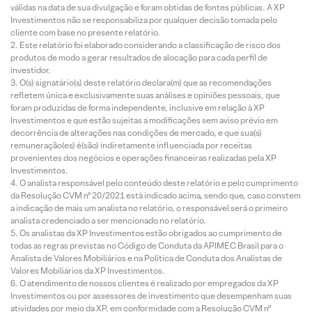
válidas na data de sua divulgação e foram obtidas de fontes públicas. A XP
Investimentos não se responsabiliza por qualquer decisão tomada pelo
cliente com base no presente relatório.
Este relatório foi elaborado considerando a classificação de risco dos
produtos de modo a gerar resultados de alocação para cada perfil de
investidor.
O(s) signatário(s) deste relatório declara(m) que as recomendações
refletem única e exclusivamente suas análises e opiniões pessoais, que
foram produzidas de forma independente, inclusive em relação à XP
Investimentos e que estão sujeitas a modificações sem aviso prévio em
decorrência de alterações nas condições de mercado, e que sua(s)
remuneração(es) é(são) indiretamente influenciada por receitas
provenientes dos negócios e operações financeiras realizadas pela XP
Investimentos.
O analista responsável pelo conteúdo deste relatório e pelo cumprimento
da Resolução CVM nº 20/2021 está indicado acima, sendo que, caso constem
a indicação de mais um analista no relatório, o responsável será o primeiro
analista credenciado a ser mencionado no relatório.
Os analistas da XP Investimentos estão obrigados ao cumprimento de
todas as regras previstas no Código de Conduta da APIMEC Brasil para o
Analista de Valores Mobiliários e na Política de Conduta dos Analistas de
Valores Mobiliários da XP Investimentos.
O atendimento de nossos clientes é realizado por empregados da XP
Investimentos ou por assessores de investimento que desempenham suas
atividades por meio da XP, em conformidade com a Resolução CVM nº