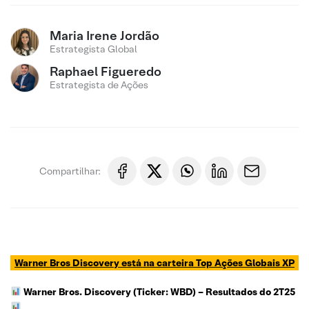
Maria Irene Jordão
Estrategista Global
Raphael Figueredo
Estrategista de Ações
Compartilhar:
Warner Bros Discovery está na carteira Top Açõe
s Globais XP
Warner Bros. Discovery (Ticker: WBD)
– Resultados do 2T25