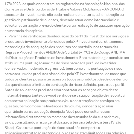
178/2023, os quais encontram-se registrados na Associação Nacional das
Corretoras e Distribuidoras de Títulos e Valores Mobiliários – ANCORD. O
assessor de investimento não pode realizar consultoria, administração ou
gestão de patrimônio de clientes, devendo atuar como intermediário e
solicitar autorização prévia do cliente para a realização de qualquer operação
no mercado de capitais.
Para fins de verificação da adequação do perfil do investidor aos serviços e
produtos de investimento oferecidos pela XP Investimentos, utilizamos a
metodologia de adequação dos produtos por portfólio, nos termos das
Regras e Procedimentos ANBIMA de Suitability nº 01 e do Código ANBIMA
de Distribuição de Produtos de Investimento. Essa metodologia consiste em
atribuir uma pontuação máxima de risco para cada perfil de investidor
(conservador, moderado e agressivo), bem como uma pontuação de risco
para cada um dos produtos oferecidos pela XP Investimentos, de modo que
todos os clientes possam ter acesso a todos os produtos, desde que dentro
das quantidades e limites da pontuação de risco definidas para o seu perfil.
Antes de aplicar nos produtos e/ou contratar os serviços objeto deste
material, é importante que você verifique se a sua pontuação de risco atual
comporta a aplicação nos produtos e/ou a contratação dos serviços em
questão, bem como se há limitações de volume, concentração e/ou
quantidade para a aplicação desejada. Você pode consultar essas
informações diretamente no momento da transmissão da sua ordem ou,
ainda, consultando o risco geral da sua carteira na tela de carteira (Visão
Risco). Caso a sua pontuação de risco atual não comporte a
aplicação/contratação pretendida, ou caso existam limitações em relação à