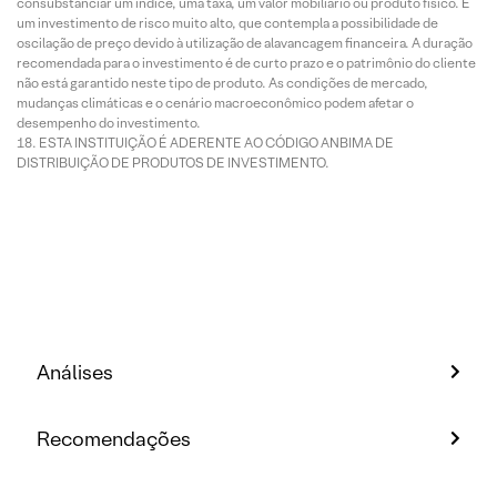
consubstanciar um índice, uma taxa, um valor mobiliário ou produto físico. É
um investimento de risco muito alto, que contempla a possibilidade de
oscilação de preço devido à utilização de alavancagem financeira. A duração
recomendada para o investimento é de curto prazo e o patrimônio do cliente
não está garantido neste tipo de produto. As condições de mercado,
mudanças climáticas e o cenário macroeconômico podem afetar o
desempenho do investimento.
ESTA INSTITUIÇÃO É ADERENTE AO CÓDIGO ANBIMA DE
DISTRIBUIÇÃO DE PRODUTOS DE INVESTIMENTO.
Análises
Recomendações