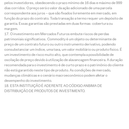
pelos investidores, obedecendo o prazo mínimo de 16 dias e máximo de 999
dias corridos. O preço será o valor da ação adicionado de uma parcela
correspondente aos juros – que são fixados livremente em mercado, em
função do prazo do contrato. Toda transação a termo requer um depósito de
garantia. Essas garantias são prestadas em duas formas: cobertura ou
margem.
O investimento em Mercados Futuros embute riscos de perdas
patrimoniais significativos. Commodity é um objeto ou determinante de
preço de um contrato futuro ou outro instrumento derivativo, podendo
consubstanciar um índice, uma taxa, um valor mobiliário ou produto físico. É
um investimento de risco muito alto, que contempla a possibilidade de
oscilação de preço devido à utilização de alavancagem financeira. A duração
recomendada para o investimento é de curto prazo e o patrimônio do cliente
não está garantido neste tipo de produto. As condições de mercado,
mudanças climáticas e o cenário macroeconômico podem afetar o
desempenho do investimento.
ESTA INSTITUIÇÃO É ADERENTE AO CÓDIGO ANBIMA DE
DISTRIBUIÇÃO DE PRODUTOS DE INVESTIMENTO.