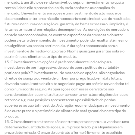
mercado. É um título de renda variável, ou seja, um investimento no qual a
rentabilidade não é preestabelecida, varia conforme as cotações de
mercado. O investimento em ações é um investimento de alto risco e os
desempenhos anteriores não são necessariamente indicativos de resultados
futuros e nenhuma declaração ou garantia, de forma expressa ou implícita, é
feita neste material em relação a desempenhos. As condições de mercado, o
cenário macroeconômico, os eventos específicos da empresa e do setor
podem afetar o desempenho do investimento, podendo resultar até mesmo
em significativas perdas patrimoniais. A duração recomendada para o
investimento é de médio-longo prazo. Não há quaisquer garantias sobre o
patrimônio do cliente neste tipo de produto.
O investimento em opções é preferencialmente indicado para
investidores de perfil agressivo, de acordo com a política de suitability
praticada pela XP Investimentos. No mercado de opções, são negociados
direitos de compra ou venda de um bem por preço fixado em data futura,
devendo o adquirente do direito negociado pagar um prêmio ao vendedor tal
como num acordo seguro. As operações com esses derivativos são
consideradas de risco muito alto por apresentarem altas relações de risco e
retorno e algumas posições apresentarem a possibilidade de perdas
superiores ao capital investido. A duração recomendada para o investimento
é de curto prazo e o patrimônio do cliente não está garantido neste tipo de
produto.
O investimento em termos são contratos para compra ou a venda de uma
determinada quantidade de ações, a um preço fixado, para liquidação em
prazo determinado. O prazo do contrato a Termo é livremente escolhido