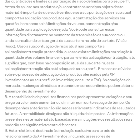
das quantidades e limites da pontuação de risco definidas para o seu perfil.
Antes de aplicar nos produtos e/ou contratar os serviços objeto deste
material, é importante que você verifique se a sua pontuação de risco atual
comporta a aplicação nos produtos e/ou a contratação dos serviços em
questão, bem como se há limitações de volume, concentração e/ou
quantidade para a aplicação desejada. Você pode consultar essas
informações diretamente no momento da transmissão da sua ordem ou,
ainda, consultando o risco geral da sua carteira na tela de carteira (Visão
Risco). Caso a sua pontuação de risco atual não comporte a
aplicação/contratação pretendida, ou caso existam limitações em relação à
quantidade e/ou volume financeiro para a referida aplicação/contratação, isto
significa que, com base na composição atual da sua carteira, esta
aplicação/contratação não está adequada ao seu perfil. Em caso de dúvidas
sobre o processo de adequação dos produtos oferecidos pela XP
Investimentos ao seu perfil de investidor, consulte o FAQ. As condições de
mercado, mudanças climáticas e o cenário macroeconômico podem afetar o
desempenho do investimento.
A rentabilidade de produtos financeiros pode apresentar variações e seu
preço ou valor pode aumentar ou diminuir num curto espaço de tempo. Os
desempenhos anteriores não são necessariamente indicativos de resultados
futuros. A rentabilidade divulgada não é líquida de impostos. As informações
presentes neste material são baseadas em simulações e os resultados reais
poderão ser significativamente diferentes.
Este relatório é destinado à circulação exclusiva para a rede de
relacionamento da XP Investimentos, incluindo assessores de