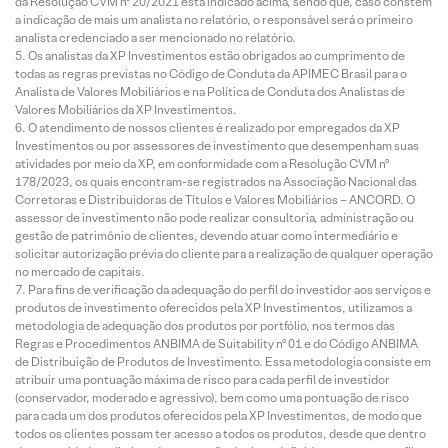
da Resolução CVM nº 20/2021 está indicado acima, sendo que, caso constem
a indicação de mais um analista no relatório, o responsável será o primeiro
analista credenciado a ser mencionado no relatório.
Os analistas da XP Investimentos estão obrigados ao cumprimento de
todas as regras previstas no Código de Conduta da APIMEC Brasil para o
Analista de Valores Mobiliários e na Política de Conduta dos Analistas de
Valores Mobiliários da XP Investimentos.
O atendimento de nossos clientes é realizado por empregados da XP
Investimentos ou por assessores de investimento que desempenham suas
atividades por meio da XP, em conformidade com a Resolução CVM nº
178/2023, os quais encontram-se registrados na Associação Nacional das
Corretoras e Distribuidoras de Títulos e Valores Mobiliários – ANCORD. O
assessor de investimento não pode realizar consultoria, administração ou
gestão de patrimônio de clientes, devendo atuar como intermediário e
solicitar autorização prévia do cliente para a realização de qualquer operação
no mercado de capitais.
Para fins de verificação da adequação do perfil do investidor aos serviços e
produtos de investimento oferecidos pela XP Investimentos, utilizamos a
metodologia de adequação dos produtos por portfólio, nos termos das
Regras e Procedimentos ANBIMA de Suitability nº 01 e do Código ANBIMA
de Distribuição de Produtos de Investimento. Essa metodologia consiste em
atribuir uma pontuação máxima de risco para cada perfil de investidor
(conservador, moderado e agressivo), bem como uma pontuação de risco
para cada um dos produtos oferecidos pela XP Investimentos, de modo que
todos os clientes possam ter acesso a todos os produtos, desde que dentro