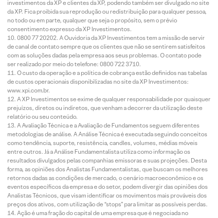
investimentos da XP e clientes da XP, podendo também ser divulgado no site
da XP. Fica proibida sua reprodução ou redistribuição para qualquer pessoa,
no todo ou em parte, qualquer que seja o propósito, sem o prévio
consentimento expresso da XP Investimentos.
0800 77 20202. A Ouvidoria da XP Investimentos tem a missão de servir
de canal de contato sempre que os clientes que não se sentirem satisfeitos
com as soluções dadas pela empresa aos seus problemas. O contato pode
ser realizado por meio do telefone: 0800 722 3710.
O custo da operação e a política de cobrança estão definidos nas tabelas
de custos operacionais disponibilizadas no site da XP Investimentos:
www.xpi.com.br.
A XP Investimentos se exime de qualquer responsabilidade por quaisquer
prejuízos, diretos ou indiretos, que venham a decorrer da utilização deste
relatório ou seu conteúdo.
A Avaliação Técnica e a Avaliação de Fundamentos seguem diferentes
metodologias de análise. A Análise Técnica é executada seguindo conceitos
como tendência, suporte, resistência, candles, volumes, médias móveis
entre outros. Já a Análise Fundamentalista utiliza como informação os
resultados divulgados pelas companhias emissoras e suas projeções. Desta
forma, as opiniões dos Analistas Fundamentalistas, que buscam os melhores
retornos dadas as condições de mercado, o cenário macroeconômico e os
eventos específicos da empresa e do setor, podem divergir das opiniões dos
Analistas Técnicos, que visam identificar os movimentos mais prováveis dos
preços dos ativos, com utilização de “stops” para limitar as possíveis perdas.
Ação é uma fração do capital de uma empresa que é negociada no