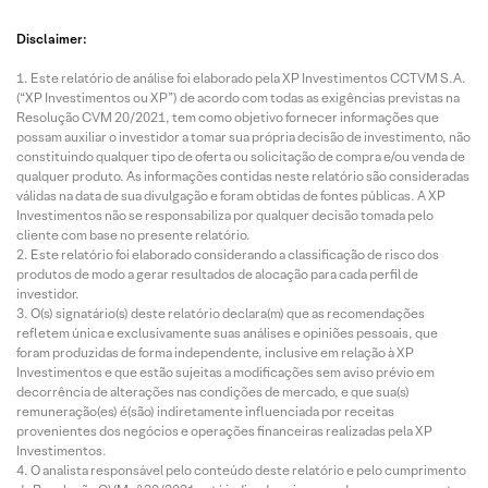
Disclaimer:
Este relatório de análise foi elaborado pela XP Investimentos CCTVM S.A.
(“XP Investimentos ou XP”) de acordo com todas as exigências previstas na
Resolução CVM 20/2021, tem como objetivo fornecer informações que
possam auxiliar o investidor a tomar sua própria decisão de investimento, não
constituindo qualquer tipo de oferta ou solicitação de compra e/ou venda de
qualquer produto. As informações contidas neste relatório são consideradas
válidas na data de sua divulgação e foram obtidas de fontes públicas. A XP
Investimentos não se responsabiliza por qualquer decisão tomada pelo
cliente com base no presente relatório.
Este relatório foi elaborado considerando a classificação de risco dos
produtos de modo a gerar resultados de alocação para cada perfil de
investidor.
O(s) signatário(s) deste relatório declara(m) que as recomendações
refletem única e exclusivamente suas análises e opiniões pessoais, que
foram produzidas de forma independente, inclusive em relação à XP
Investimentos e que estão sujeitas a modificações sem aviso prévio em
decorrência de alterações nas condições de mercado, e que sua(s)
remuneração(es) é(são) indiretamente influenciada por receitas
provenientes dos negócios e operações financeiras realizadas pela XP
Investimentos.
O analista responsável pelo conteúdo deste relatório e pelo cumprimento