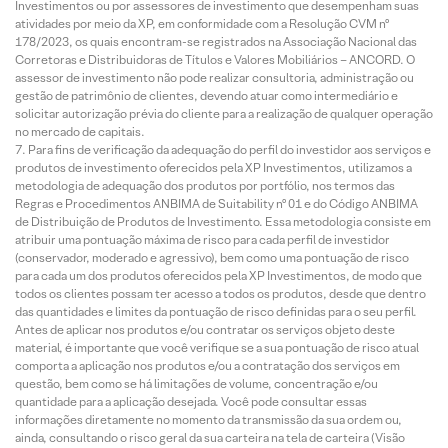
Investimentos ou por assessores de investimento que desempenham suas
atividades por meio da XP, em conformidade com a Resolução CVM nº
178/2023, os quais encontram-se registrados na Associação Nacional das
Corretoras e Distribuidoras de Títulos e Valores Mobiliários – ANCORD. O
assessor de investimento não pode realizar consultoria, administração ou
gestão de patrimônio de clientes, devendo atuar como intermediário e
solicitar autorização prévia do cliente para a realização de qualquer operação
no mercado de capitais.
Para fins de verificação da adequação do perfil do investidor aos serviços e
produtos de investimento oferecidos pela XP Investimentos, utilizamos a
metodologia de adequação dos produtos por portfólio, nos termos das
Regras e Procedimentos ANBIMA de Suitability nº 01 e do Código ANBIMA
de Distribuição de Produtos de Investimento. Essa metodologia consiste em
atribuir uma pontuação máxima de risco para cada perfil de investidor
(conservador, moderado e agressivo), bem como uma pontuação de risco
para cada um dos produtos oferecidos pela XP Investimentos, de modo que
todos os clientes possam ter acesso a todos os produtos, desde que dentro
das quantidades e limites da pontuação de risco definidas para o seu perfil.
Antes de aplicar nos produtos e/ou contratar os serviços objeto deste
material, é importante que você verifique se a sua pontuação de risco atual
comporta a aplicação nos produtos e/ou a contratação dos serviços em
questão, bem como se há limitações de volume, concentração e/ou
quantidade para a aplicação desejada. Você pode consultar essas
informações diretamente no momento da transmissão da sua ordem ou,
ainda, consultando o risco geral da sua carteira na tela de carteira (Visão