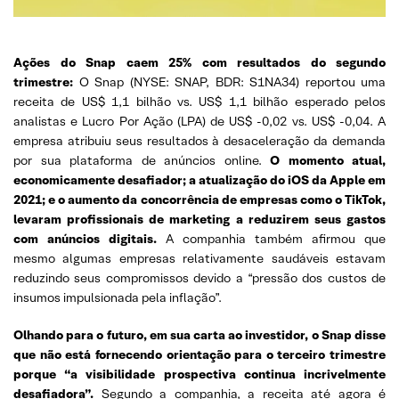
Ações do Snap caem 25% com resultados do segundo
trimestre:
O Snap (NYSE: SNAP, BDR: S1NA34) reportou uma
receita de US$ 1,1 bilhão vs. US$ 1,1 bilhão esperado pelos
analistas e Lucro Por Ação (LPA) de US$ -0,02 vs. US$ -0,04. A
empresa atribuiu seus resultados à desaceleração da demanda
por sua plataforma de anúncios online.
O momento atual,
economicamente desafiador; a atualização do iOS da Apple em
2021; e o aumento da concorrência de empresas como o TikTok,
levaram profissionais de marketing a reduzirem seus gastos
com anúncios digitais.
A companhia também afirmou que
mesmo algumas empresas relativamente saudáveis ​​estavam
reduzindo seus compromissos devido a “pressão dos custos de
insumos impulsionada pela inflação”.
Olhando para o futuro, em sua carta ao investidor, o Snap disse
que não está fornecendo orientação para o terceiro trimestre
porque “a visibilidade prospectiva continua incrivelmente
desafiadora”.
Segundo a companhia, a receita até agora é