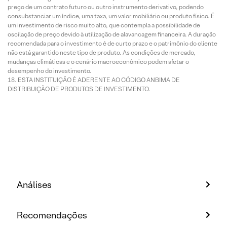
preço de um contrato futuro ou outro instrumento derivativo, podendo
consubstanciar um índice, uma taxa, um valor mobiliário ou produto físico. É
um investimento de risco muito alto, que contempla a possibilidade de
oscilação de preço devido à utilização de alavancagem financeira. A duração
recomendada para o investimento é de curto prazo e o patrimônio do cliente
não está garantido neste tipo de produto. As condições de mercado,
mudanças climáticas e o cenário macroeconômico podem afetar o
desempenho do investimento.
ESTA INSTITUIÇÃO É ADERENTE AO CÓDIGO ANBIMA DE
DISTRIBUIÇÃO DE PRODUTOS DE INVESTIMENTO.
Análises
Recomendações