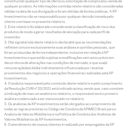
constituindo qualquer tipo de oferta ou solicitação de compra e/ou venda de
qualquer produto. As informações contidas neste relatório são consideradas
válidas na data de sua divulgação e foram obtidas de fontes públicas. A XP
Investimentos não se responsabiliza por qualquer decisão tomada pelo
cliente com base no presente relatório.
Este relatório foi elaborado considerando a classificação de risco dos
produtos de modo a gerar resultados de alocação para cada perfil de
investidor.
O(s) signatário(s) deste relatório declara(m) que as recomendações
refletem única e exclusivamente suas análises e opiniões pessoais, que
foram produzidas de forma independente, inclusive em relação à XP
Investimentos e que estão sujeitas a modificações sem aviso prévio em
decorrência de alterações nas condições de mercado, e que sua(s)
remuneração(es) é(são) indiretamente influenciada por receitas
provenientes dos negócios e operações financeiras realizadas pela XP
Investimentos.
O analista responsável pelo conteúdo deste relatório e pelo cumprimento
da Resolução CVM nº 20/2021 está indicado acima, sendo que, caso constem
a indicação de mais um analista no relatório, o responsável será o primeiro
analista credenciado a ser mencionado no relatório.
Os analistas da XP Investimentos estão obrigados ao cumprimento de
todas as regras previstas no Código de Conduta da APIMEC Brasil para o
Analista de Valores Mobiliários e na Política de Conduta dos Analistas de
Valores Mobiliários da XP Investimentos.
O atendimento de nossos clientes é realizado por empregados da XP