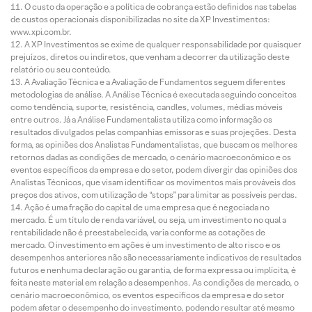
O custo da operação e a política de cobrança estão definidos nas tabelas
de custos operacionais disponibilizadas no site da XP Investimentos:
www.xpi.com.br.
A XP Investimentos se exime de qualquer responsabilidade por quaisquer
prejuízos, diretos ou indiretos, que venham a decorrer da utilização deste
relatório ou seu conteúdo.
A Avaliação Técnica e a Avaliação de Fundamentos seguem diferentes
metodologias de análise. A Análise Técnica é executada seguindo conceitos
como tendência, suporte, resistência, candles, volumes, médias móveis
entre outros. Já a Análise Fundamentalista utiliza como informação os
resultados divulgados pelas companhias emissoras e suas projeções. Desta
forma, as opiniões dos Analistas Fundamentalistas, que buscam os melhores
retornos dadas as condições de mercado, o cenário macroeconômico e os
eventos específicos da empresa e do setor, podem divergir das opiniões dos
Analistas Técnicos, que visam identificar os movimentos mais prováveis dos
preços dos ativos, com utilização de “stops” para limitar as possíveis perdas.
Ação é uma fração do capital de uma empresa que é negociada no
mercado. É um título de renda variável, ou seja, um investimento no qual a
rentabilidade não é preestabelecida, varia conforme as cotações de
mercado. O investimento em ações é um investimento de alto risco e os
desempenhos anteriores não são necessariamente indicativos de resultados
futuros e nenhuma declaração ou garantia, de forma expressa ou implícita, é
feita neste material em relação a desempenhos. As condições de mercado, o
cenário macroeconômico, os eventos específicos da empresa e do setor
podem afetar o desempenho do investimento, podendo resultar até mesmo