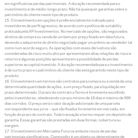
em significativas perdas patrimoniais. A duração recomendada para o
investimento é de médio-longo prazo. Não há quaisquer garantias sobre o
patrimônio do cliente neste tipo de produto.
O investimento em opções é preferencialmente indicado para
investidores de perfil agressivo, de acordo com a política de suitability
praticada pela XP Investimentos. No mercado de opções, são negociados
direitos de compra ou venda de um bem por preço fixado em data futura,
devendo o adquirente do direito negociado pagar um prêmio ao vendedor tal
como num acordo seguro. As operações com esses derivativos são
consideradas de risco muito alto por apresentarem altas relações de risco e
retorno e algumas posições apresentarem a possibilidade de perdas
superiores ao capital investido. A duração recomendada para o investimento
é de curto prazo e o patrimônio do cliente não está garantido neste tipo de
produto.
O investimento em termos são contratos para compra ou a venda de uma
determinada quantidade de ações, a um preço fixado, para liquidação em
prazo determinado. O prazo do contrato a Termo é livremente escolhido
pelos investidores, obedecendo o prazo mínimo de 16 dias e máximo de 999
dias corridos. O preço será o valor da ação adicionado de uma parcela
correspondente aos juros – que são fixados livremente em mercado, em
função do prazo do contrato. Toda transação a termo requer um depósito de
garantia. Essas garantias são prestadas em duas formas: cobertura ou
margem.
O investimento em Mercados Futuros embute riscos de perdas
patrimoniais significativos. Commodity é um objeto ou determinante de