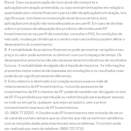
Risco). Caso a sua pontuação de risco atual não comporte a
aplicação/contratação pretendida, ou caso existam limitações em relação à
quantidade e/ou volume financeiro para a referida aplicação/contratação, isto
significa que, com base na composição atual da sua carteira, esta
aplicação/contratação não está adequada ao seu perfil. Em caso de dúvidas
sobre o processo de adequação dos produtos oferecidos pela XP
Investimentos ao seu perfil de investidor, consulte o FAQ. As condições de
mercado, mudanças climáticas e o cenário macroeconômico podem afetar o
desempenho do investimento.
A rentabilidade de produtos financeiros pode apresentar variações e seu
preço ou valor pode aumentar ou diminuir num curto espaço de tempo. Os
desempenhos anteriores não são necessariamente indicativos de resultados
futuros. A rentabilidade divulgada não é líquida de impostos. As informações
presentes neste material são baseadas em simulações e os resultados reais
poderão ser significativamente diferentes.
Este relatório é destinado à circulação exclusiva para a rede de
relacionamento da XP Investimentos, incluindo assessores de
investimentos da XP e clientes da XP, podendo também ser divulgado no site
da XP. Fica proibida sua reprodução ou redistribuição para qualquer pessoa,
no todo ou em parte, qualquer que seja o propósito, sem o prévio
consentimento expresso da XP Investimentos.
0800 77 20202. A Ouvidoria da XP Investimentos tem a missão de servir
de canal de contato sempre que os clientes que não se sentirem satisfeitos
com as soluções dadas pela empresa aos seus problemas. O contato pode
ser realizado por meio do telefone: 0800 722 3710.