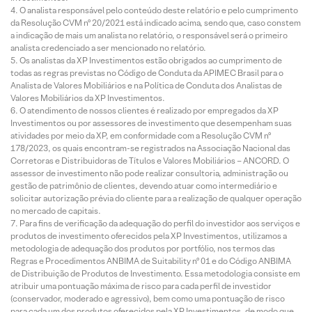
O analista responsável pelo conteúdo deste relatório e pelo cumprimento
da Resolução CVM nº 20/2021 está indicado acima, sendo que, caso constem
a indicação de mais um analista no relatório, o responsável será o primeiro
analista credenciado a ser mencionado no relatório.
Os analistas da XP Investimentos estão obrigados ao cumprimento de
todas as regras previstas no Código de Conduta da APIMEC Brasil para o
Analista de Valores Mobiliários e na Política de Conduta dos Analistas de
Valores Mobiliários da XP Investimentos.
O atendimento de nossos clientes é realizado por empregados da XP
Investimentos ou por assessores de investimento que desempenham suas
atividades por meio da XP, em conformidade com a Resolução CVM nº
178/2023, os quais encontram-se registrados na Associação Nacional das
Corretoras e Distribuidoras de Títulos e Valores Mobiliários – ANCORD. O
assessor de investimento não pode realizar consultoria, administração ou
gestão de patrimônio de clientes, devendo atuar como intermediário e
solicitar autorização prévia do cliente para a realização de qualquer operação
no mercado de capitais.
Para fins de verificação da adequação do perfil do investidor aos serviços e
produtos de investimento oferecidos pela XP Investimentos, utilizamos a
metodologia de adequação dos produtos por portfólio, nos termos das
Regras e Procedimentos ANBIMA de Suitability nº 01 e do Código ANBIMA
de Distribuição de Produtos de Investimento. Essa metodologia consiste em
atribuir uma pontuação máxima de risco para cada perfil de investidor
(conservador, moderado e agressivo), bem como uma pontuação de risco
para cada um dos produtos oferecidos pela XP Investimentos, de modo que