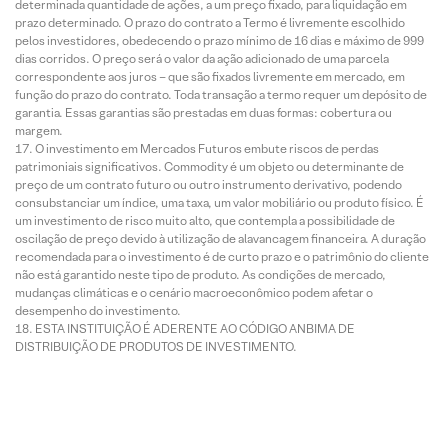
determinada quantidade de ações, a um preço fixado, para liquidação em
prazo determinado. O prazo do contrato a Termo é livremente escolhido
pelos investidores, obedecendo o prazo mínimo de 16 dias e máximo de 999
dias corridos. O preço será o valor da ação adicionado de uma parcela
correspondente aos juros – que são fixados livremente em mercado, em
função do prazo do contrato. Toda transação a termo requer um depósito de
garantia. Essas garantias são prestadas em duas formas: cobertura ou
margem.
O investimento em Mercados Futuros embute riscos de perdas
patrimoniais significativos. Commodity é um objeto ou determinante de
preço de um contrato futuro ou outro instrumento derivativo, podendo
consubstanciar um índice, uma taxa, um valor mobiliário ou produto físico. É
um investimento de risco muito alto, que contempla a possibilidade de
oscilação de preço devido à utilização de alavancagem financeira. A duração
recomendada para o investimento é de curto prazo e o patrimônio do cliente
não está garantido neste tipo de produto. As condições de mercado,
mudanças climáticas e o cenário macroeconômico podem afetar o
desempenho do investimento.
ESTA INSTITUIÇÃO É ADERENTE AO CÓDIGO ANBIMA DE
DISTRIBUIÇÃO DE PRODUTOS DE INVESTIMENTO.