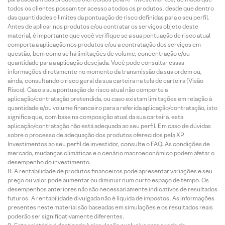
todos os clientes possam ter acesso a todos os produtos, desde que dentro
das quantidades e limites da pontuação de risco definidas para o seu perfil.
Antes de aplicar nos produtos e/ou contratar os serviços objeto deste
material, é importante que você verifique se a sua pontuação de risco atual
comporta a aplicação nos produtos e/ou a contratação dos serviços em
questão, bem como se há limitações de volume, concentração e/ou
quantidade para a aplicação desejada. Você pode consultar essas
informações diretamente no momento da transmissão da sua ordem ou,
ainda, consultando o risco geral da sua carteira na tela de carteira (Visão
Risco). Caso a sua pontuação de risco atual não comporte a
aplicação/contratação pretendida, ou caso existam limitações em relação à
quantidade e/ou volume financeiro para a referida aplicação/contratação, isto
significa que, com base na composição atual da sua carteira, esta
aplicação/contratação não está adequada ao seu perfil. Em caso de dúvidas
sobre o processo de adequação dos produtos oferecidos pela XP
Investimentos ao seu perfil de investidor, consulte o FAQ. As condições de
mercado, mudanças climáticas e o cenário macroeconômico podem afetar o
desempenho do investimento.
A rentabilidade de produtos financeiros pode apresentar variações e seu
preço ou valor pode aumentar ou diminuir num curto espaço de tempo. Os
desempenhos anteriores não são necessariamente indicativos de resultados
futuros. A rentabilidade divulgada não é líquida de impostos. As informações
presentes neste material são baseadas em simulações e os resultados reais
poderão ser significativamente diferentes.