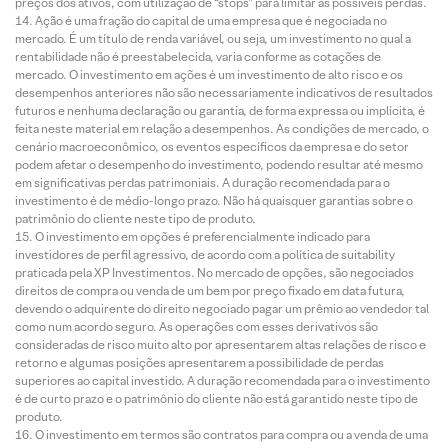
preços dos ativos, com utilização de “stops” para limitar as possíveis perdas.
Ação é uma fração do capital de uma empresa que é negociada no
mercado. É um título de renda variável, ou seja, um investimento no qual a
rentabilidade não é preestabelecida, varia conforme as cotações de
mercado. O investimento em ações é um investimento de alto risco e os
desempenhos anteriores não são necessariamente indicativos de resultados
futuros e nenhuma declaração ou garantia, de forma expressa ou implícita, é
feita neste material em relação a desempenhos. As condições de mercado, o
cenário macroeconômico, os eventos específicos da empresa e do setor
podem afetar o desempenho do investimento, podendo resultar até mesmo
em significativas perdas patrimoniais. A duração recomendada para o
investimento é de médio-longo prazo. Não há quaisquer garantias sobre o
patrimônio do cliente neste tipo de produto.
O investimento em opções é preferencialmente indicado para
investidores de perfil agressivo, de acordo com a política de suitability
praticada pela XP Investimentos. No mercado de opções, são negociados
direitos de compra ou venda de um bem por preço fixado em data futura,
devendo o adquirente do direito negociado pagar um prêmio ao vendedor tal
como num acordo seguro. As operações com esses derivativos são
consideradas de risco muito alto por apresentarem altas relações de risco e
retorno e algumas posições apresentarem a possibilidade de perdas
superiores ao capital investido. A duração recomendada para o investimento
é de curto prazo e o patrimônio do cliente não está garantido neste tipo de
produto.
O investimento em termos são contratos para compra ou a venda de uma