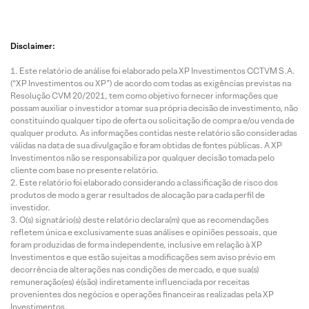
Disclaimer:
Este relatório de análise foi elaborado pela XP Investimentos CCTVM S.A.
(“XP Investimentos ou XP”) de acordo com todas as exigências previstas na
Resolução CVM 20/2021, tem como objetivo fornecer informações que
possam auxiliar o investidor a tomar sua própria decisão de investimento, não
constituindo qualquer tipo de oferta ou solicitação de compra e/ou venda de
qualquer produto. As informações contidas neste relatório são consideradas
válidas na data de sua divulgação e foram obtidas de fontes públicas. A XP
Investimentos não se responsabiliza por qualquer decisão tomada pelo
cliente com base no presente relatório.
Este relatório foi elaborado considerando a classificação de risco dos
produtos de modo a gerar resultados de alocação para cada perfil de
investidor.
O(s) signatário(s) deste relatório declara(m) que as recomendações
refletem única e exclusivamente suas análises e opiniões pessoais, que
foram produzidas de forma independente, inclusive em relação à XP
Investimentos e que estão sujeitas a modificações sem aviso prévio em
decorrência de alterações nas condições de mercado, e que sua(s)
remuneração(es) é(são) indiretamente influenciada por receitas
provenientes dos negócios e operações financeiras realizadas pela XP
Investimentos.