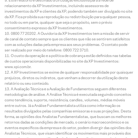
Este relatório é destinado à circulação exclusiva para a rede de
relacionamento da XP Investimentos, incluindo assessores de
investimentos da XP e clientes da XP, podendo também ser divulgado no site
da XP. Fica proibida sua reprodução ou redistribuição para qualquer pessoa,
no todo ou em parte, qualquer que seja o propósito, sem o prévio
consentimento expresso da XP Investimentos.
0800 77 20202. A Ouvidoria da XP Investimentos tem a missão de servir
de canal de contato sempre que os clientes que não se sentirem satisfeitos
com as soluções dadas pela empresa aos seus problemas. O contato pode
ser realizado por meio do telefone: 0800 722 3710.
O custo da operação e a política de cobrança estão definidos nas tabelas
de custos operacionais disponibilizadas no site da XP Investimentos:
www.xpi.com.br.
A XP Investimentos se exime de qualquer responsabilidade por quaisquer
prejuízos, diretos ou indiretos, que venham a decorrer da utilização deste
relatório ou seu conteúdo.
A Avaliação Técnica e a Avaliação de Fundamentos seguem diferentes
metodologias de análise. A Análise Técnica é executada seguindo conceitos
como tendência, suporte, resistência, candles, volumes, médias móveis
entre outros. Já a Análise Fundamentalista utiliza como informação os
resultados divulgados pelas companhias emissoras e suas projeções. Desta
forma, as opiniões dos Analistas Fundamentalistas, que buscam os melhores
retornos dadas as condições de mercado, o cenário macroeconômico e os
eventos específicos da empresa e do setor, podem divergir das opiniões dos
Analistas Técnicos, que visam identificar os movimentos mais prováveis dos