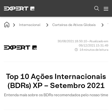
Internacional
Carteiras de Ativos Globais
To
30/08/2021 18:50:10 • Atualizado em
09/12/2021 15:31:49
14 minutos de leitura
Top 10 Ações Internacionais
(BDRs) XP – Setembro 2021
Entenda mais sobre os BDRs recomendados pelo nosso time