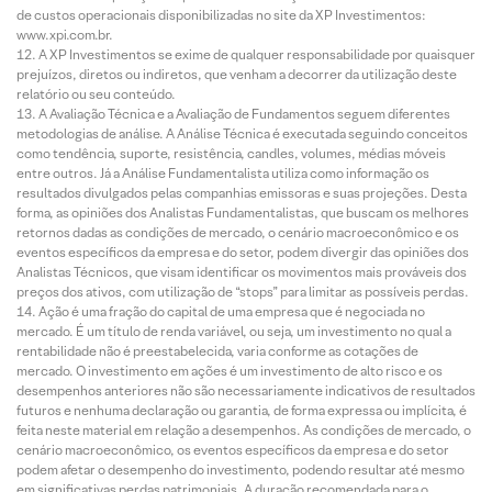
de custos operacionais disponibilizadas no site da XP Investimentos:
www.xpi.com.br.
A XP Investimentos se exime de qualquer responsabilidade por quaisquer
prejuízos, diretos ou indiretos, que venham a decorrer da utilização deste
relatório ou seu conteúdo.
A Avaliação Técnica e a Avaliação de Fundamentos seguem diferentes
metodologias de análise. A Análise Técnica é executada seguindo conceitos
como tendência, suporte, resistência, candles, volumes, médias móveis
entre outros. Já a Análise Fundamentalista utiliza como informação os
resultados divulgados pelas companhias emissoras e suas projeções. Desta
forma, as opiniões dos Analistas Fundamentalistas, que buscam os melhores
retornos dadas as condições de mercado, o cenário macroeconômico e os
eventos específicos da empresa e do setor, podem divergir das opiniões dos
Analistas Técnicos, que visam identificar os movimentos mais prováveis dos
preços dos ativos, com utilização de “stops” para limitar as possíveis perdas.
Ação é uma fração do capital de uma empresa que é negociada no
mercado. É um título de renda variável, ou seja, um investimento no qual a
rentabilidade não é preestabelecida, varia conforme as cotações de
mercado. O investimento em ações é um investimento de alto risco e os
desempenhos anteriores não são necessariamente indicativos de resultados
futuros e nenhuma declaração ou garantia, de forma expressa ou implícita, é
feita neste material em relação a desempenhos. As condições de mercado, o
cenário macroeconômico, os eventos específicos da empresa e do setor
podem afetar o desempenho do investimento, podendo resultar até mesmo
em significativas perdas patrimoniais. A duração recomendada para o