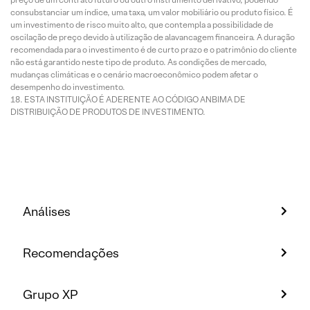
consubstanciar um índice, uma taxa, um valor mobiliário ou produto físico. É
um investimento de risco muito alto, que contempla a possibilidade de
oscilação de preço devido à utilização de alavancagem financeira. A duração
recomendada para o investimento é de curto prazo e o patrimônio do cliente
não está garantido neste tipo de produto. As condições de mercado,
mudanças climáticas e o cenário macroeconômico podem afetar o
desempenho do investimento.
ESTA INSTITUIÇÃO É ADERENTE AO CÓDIGO ANBIMA DE
DISTRIBUIÇÃO DE PRODUTOS DE INVESTIMENTO.
Análises
Recomendações
Grupo XP