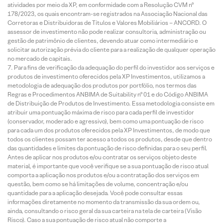
atividades por meio da XP, em conformidade com a Resolução CVM nº
178/2023, os quais encontram-se registrados na Associação Nacional das
Corretoras e Distribuidoras de Títulos e Valores Mobiliários – ANCORD. O
assessor de investimento não pode realizar consultoria, administração ou
gestão de patrimônio de clientes, devendo atuar como intermediário e
solicitar autorização prévia do cliente para a realização de qualquer operação
no mercado de capitais.
Para fins de verificação da adequação do perfil do investidor aos serviços e
produtos de investimento oferecidos pela XP Investimentos, utilizamos a
metodologia de adequação dos produtos por portfólio, nos termos das
Regras e Procedimentos ANBIMA de Suitability nº 01 e do Código ANBIMA
de Distribuição de Produtos de Investimento. Essa metodologia consiste em
atribuir uma pontuação máxima de risco para cada perfil de investidor
(conservador, moderado e agressivo), bem como uma pontuação de risco
para cada um dos produtos oferecidos pela XP Investimentos, de modo que
todos os clientes possam ter acesso a todos os produtos, desde que dentro
das quantidades e limites da pontuação de risco definidas para o seu perfil.
Antes de aplicar nos produtos e/ou contratar os serviços objeto deste
material, é importante que você verifique se a sua pontuação de risco atual
comporta a aplicação nos produtos e/ou a contratação dos serviços em
questão, bem como se há limitações de volume, concentração e/ou
quantidade para a aplicação desejada. Você pode consultar essas
informações diretamente no momento da transmissão da sua ordem ou,
ainda, consultando o risco geral da sua carteira na tela de carteira (Visão
Risco). Caso a sua pontuação de risco atual não comporte a