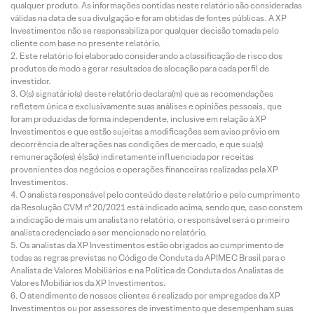
qualquer produto. As informações contidas neste relatório são consideradas
válidas na data de sua divulgação e foram obtidas de fontes públicas. A XP
Investimentos não se responsabiliza por qualquer decisão tomada pelo
cliente com base no presente relatório.
Este relatório foi elaborado considerando a classificação de risco dos
produtos de modo a gerar resultados de alocação para cada perfil de
investidor.
O(s) signatário(s) deste relatório declara(m) que as recomendações
refletem única e exclusivamente suas análises e opiniões pessoais, que
foram produzidas de forma independente, inclusive em relação à XP
Investimentos e que estão sujeitas a modificações sem aviso prévio em
decorrência de alterações nas condições de mercado, e que sua(s)
remuneração(es) é(são) indiretamente influenciada por receitas
provenientes dos negócios e operações financeiras realizadas pela XP
Investimentos.
O analista responsável pelo conteúdo deste relatório e pelo cumprimento
da Resolução CVM nº 20/2021 está indicado acima, sendo que, caso constem
a indicação de mais um analista no relatório, o responsável será o primeiro
analista credenciado a ser mencionado no relatório.
Os analistas da XP Investimentos estão obrigados ao cumprimento de
todas as regras previstas no Código de Conduta da APIMEC Brasil para o
Analista de Valores Mobiliários e na Política de Conduta dos Analistas de
Valores Mobiliários da XP Investimentos.
O atendimento de nossos clientes é realizado por empregados da XP
Investimentos ou por assessores de investimento que desempenham suas