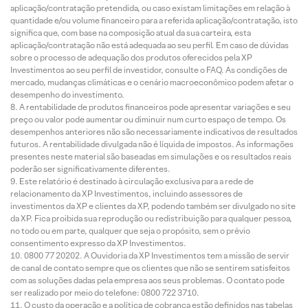
aplicação/contratação pretendida, ou caso existam limitações em relação à
quantidade e/ou volume financeiro para a referida aplicação/contratação, isto
significa que, com base na composição atual da sua carteira, esta
aplicação/contratação não está adequada ao seu perfil. Em caso de dúvidas
sobre o processo de adequação dos produtos oferecidos pela XP
Investimentos ao seu perfil de investidor, consulte o FAQ. As condições de
mercado, mudanças climáticas e o cenário macroeconômico podem afetar o
desempenho do investimento.
A rentabilidade de produtos financeiros pode apresentar variações e seu
preço ou valor pode aumentar ou diminuir num curto espaço de tempo. Os
desempenhos anteriores não são necessariamente indicativos de resultados
futuros. A rentabilidade divulgada não é líquida de impostos. As informações
presentes neste material são baseadas em simulações e os resultados reais
poderão ser significativamente diferentes.
Este relatório é destinado à circulação exclusiva para a rede de
relacionamento da XP Investimentos, incluindo assessores de
investimentos da XP e clientes da XP, podendo também ser divulgado no site
da XP. Fica proibida sua reprodução ou redistribuição para qualquer pessoa,
no todo ou em parte, qualquer que seja o propósito, sem o prévio
consentimento expresso da XP Investimentos.
0800 77 20202. A Ouvidoria da XP Investimentos tem a missão de servir
de canal de contato sempre que os clientes que não se sentirem satisfeitos
com as soluções dadas pela empresa aos seus problemas. O contato pode
ser realizado por meio do telefone: 0800 722 3710.
O custo da operação e a política de cobrança estão definidos nas tabelas