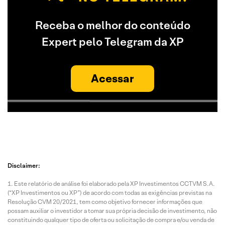
Receba o melhor do conteúdo
Expert pelo Telegram da XP
Acessar
Disclaimer:
Este relatório de análise foi elaborado pela XP Investimentos CCTVM S.A.
(“XP Investimentos ou XP”) de acordo com todas as exigências previstas na
Resolução CVM 20/2021, tem como objetivo fornecer informações que
possam auxiliar o investidor a tomar sua própria decisão de investimento, não
constituindo qualquer tipo de oferta ou solicitação de compra e/ou venda de