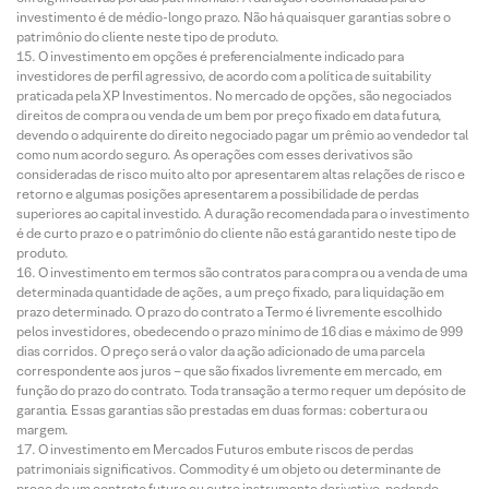
investimento é de médio-longo prazo. Não há quaisquer garantias sobre o
patrimônio do cliente neste tipo de produto.
O investimento em opções é preferencialmente indicado para
investidores de perfil agressivo, de acordo com a política de suitability
praticada pela XP Investimentos. No mercado de opções, são negociados
direitos de compra ou venda de um bem por preço fixado em data futura,
devendo o adquirente do direito negociado pagar um prêmio ao vendedor tal
como num acordo seguro. As operações com esses derivativos são
consideradas de risco muito alto por apresentarem altas relações de risco e
retorno e algumas posições apresentarem a possibilidade de perdas
superiores ao capital investido. A duração recomendada para o investimento
é de curto prazo e o patrimônio do cliente não está garantido neste tipo de
produto.
O investimento em termos são contratos para compra ou a venda de uma
determinada quantidade de ações, a um preço fixado, para liquidação em
prazo determinado. O prazo do contrato a Termo é livremente escolhido
pelos investidores, obedecendo o prazo mínimo de 16 dias e máximo de 999
dias corridos. O preço será o valor da ação adicionado de uma parcela
correspondente aos juros – que são fixados livremente em mercado, em
função do prazo do contrato. Toda transação a termo requer um depósito de
garantia. Essas garantias são prestadas em duas formas: cobertura ou
margem.
O investimento em Mercados Futuros embute riscos de perdas
patrimoniais significativos. Commodity é um objeto ou determinante de
preço de um contrato futuro ou outro instrumento derivativo, podendo