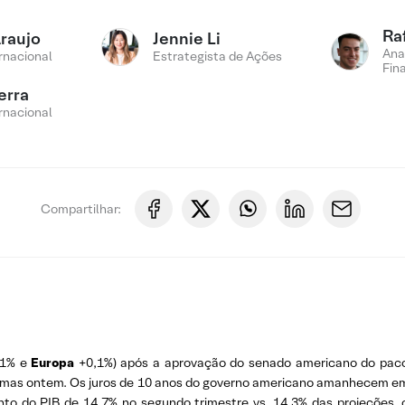
Ra
Araujo
Jennie Li
Ana
rnacional
Estrategista de Ações
Fin
erra
rnacional
Compartilhar:
,1% e
Europa
+0,1%) após a aprovação do senado americano do pacot
imas ontem. Os juros de 10 anos do governo americano amanhecem em
nto do PIB de 14,7% no segundo trimestre vs. 14,3% das projeções, 