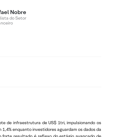
fael Nobre
lista do Setor
anceiro
e de infraestrutura de US$ 1tri, impulsionando os
 1,4% enquanto investidores aguardam os dados da
o forte resultado é reflexo do estágio avançado de