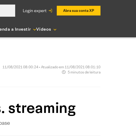
login expert
Abra sua conta XP
enda a Investir
Vídeos
11/08/2021 08:00:24 • Atualizado em 11/08/2021 08:01:10
5 minutos de leitura
 streaming
nbase