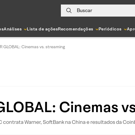
Buscar
os
Análises
Lista de ações
Recomendações
Periódicos
Apr
 GLOBAL: Cinemas vs. streaming
LOBAL: Cinemas vs.
contrata Warner, SoftBank na China e resultados da Coi