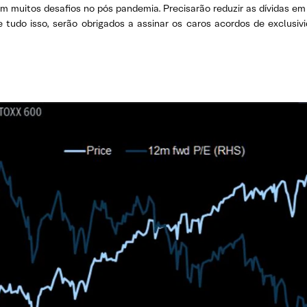
 muitos desafios no pós pandemia. Precisarão reduzir as dívidas e
e tudo isso, serão obrigados a assinar os caros acordos de exclusi