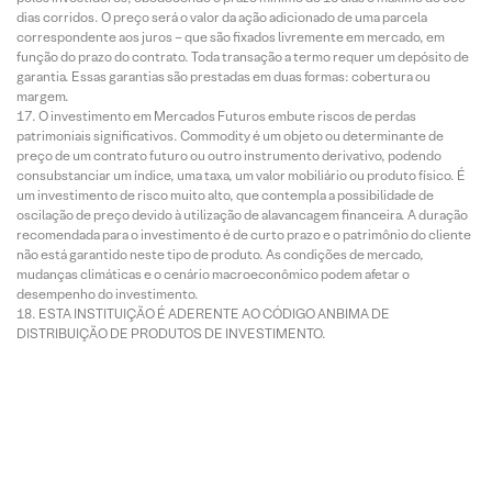
dias corridos. O preço será o valor da ação adicionado de uma parcela
correspondente aos juros – que são fixados livremente em mercado, em
função do prazo do contrato. Toda transação a termo requer um depósito de
garantia. Essas garantias são prestadas em duas formas: cobertura ou
margem.
O investimento em Mercados Futuros embute riscos de perdas
patrimoniais significativos. Commodity é um objeto ou determinante de
preço de um contrato futuro ou outro instrumento derivativo, podendo
consubstanciar um índice, uma taxa, um valor mobiliário ou produto físico. É
um investimento de risco muito alto, que contempla a possibilidade de
oscilação de preço devido à utilização de alavancagem financeira. A duração
recomendada para o investimento é de curto prazo e o patrimônio do cliente
não está garantido neste tipo de produto. As condições de mercado,
mudanças climáticas e o cenário macroeconômico podem afetar o
desempenho do investimento.
ESTA INSTITUIÇÃO É ADERENTE AO CÓDIGO ANBIMA DE
DISTRIBUIÇÃO DE PRODUTOS DE INVESTIMENTO.