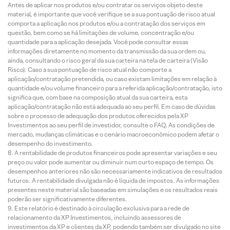
Antes de aplicar nos produtos e/ou contratar os serviços objeto deste
material, é importante que você verifique se a sua pontuação de risco atual
comporta a aplicação nos produtos e/ou a contratação dos serviços em
questão, bem como se há limitações de volume, concentração e/ou
quantidade para a aplicação desejada. Você pode consultar essas
informações diretamente no momento da transmissão da sua ordem ou,
ainda, consultando o risco geral da sua carteira na tela de carteira (Visão
Risco). Caso a sua pontuação de risco atual não comporte a
aplicação/contratação pretendida, ou caso existam limitações em relação à
quantidade e/ou volume financeiro para a referida aplicação/contratação, isto
significa que, com base na composição atual da sua carteira, esta
aplicação/contratação não está adequada ao seu perfil. Em caso de dúvidas
sobre o processo de adequação dos produtos oferecidos pela XP
Investimentos ao seu perfil de investidor, consulte o FAQ. As condições de
mercado, mudanças climáticas e o cenário macroeconômico podem afetar o
desempenho do investimento.
A rentabilidade de produtos financeiros pode apresentar variações e seu
preço ou valor pode aumentar ou diminuir num curto espaço de tempo. Os
desempenhos anteriores não são necessariamente indicativos de resultados
futuros. A rentabilidade divulgada não é líquida de impostos. As informações
presentes neste material são baseadas em simulações e os resultados reais
poderão ser significativamente diferentes.
Este relatório é destinado à circulação exclusiva para a rede de
relacionamento da XP Investimentos, incluindo assessores de
investimentos da XP e clientes da XP, podendo também ser divulgado no site