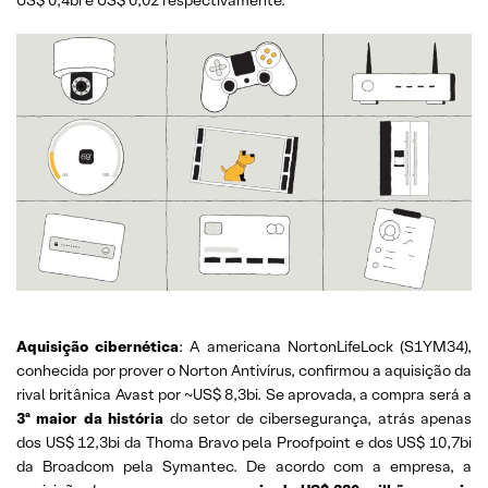
US$ 0,4bi e US$ 0,02 respectivamente.
Aquisição cibernética
: A americana NortonLifeLock (S1YM34),
conhecida por prover o Norton Antivírus, confirmou a aquisição da
rival britânica Avast por ~US$ 8,3bi. Se aprovada, a compra será a
3ª maior da história
do setor de cibersegurança, atrás apenas
dos US$ 12,3bi da Thoma Bravo pela Proofpoint e dos US$ 10,7bi
da Broadcom pela Symantec. De acordo com a empresa, a