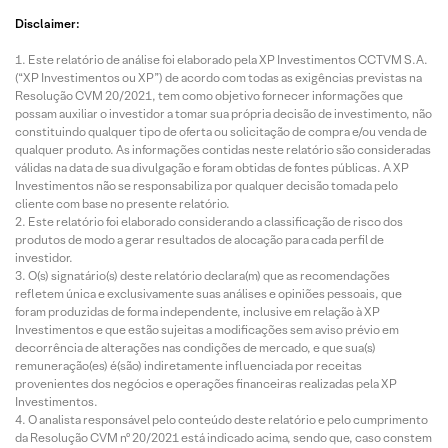
Disclaimer:
Este relatório de análise foi elaborado pela XP Investimentos CCTVM S.A.
(“XP Investimentos ou XP”) de acordo com todas as exigências previstas na
Resolução CVM 20/2021, tem como objetivo fornecer informações que
possam auxiliar o investidor a tomar sua própria decisão de investimento, não
constituindo qualquer tipo de oferta ou solicitação de compra e/ou venda de
qualquer produto. As informações contidas neste relatório são consideradas
válidas na data de sua divulgação e foram obtidas de fontes públicas. A XP
Investimentos não se responsabiliza por qualquer decisão tomada pelo
cliente com base no presente relatório.
Este relatório foi elaborado considerando a classificação de risco dos
produtos de modo a gerar resultados de alocação para cada perfil de
investidor.
O(s) signatário(s) deste relatório declara(m) que as recomendações
refletem única e exclusivamente suas análises e opiniões pessoais, que
foram produzidas de forma independente, inclusive em relação à XP
Investimentos e que estão sujeitas a modificações sem aviso prévio em
decorrência de alterações nas condições de mercado, e que sua(s)
remuneração(es) é(são) indiretamente influenciada por receitas
provenientes dos negócios e operações financeiras realizadas pela XP
Investimentos.
O analista responsável pelo conteúdo deste relatório e pelo cumprimento
da Resolução CVM nº 20/2021 está indicado acima, sendo que, caso constem