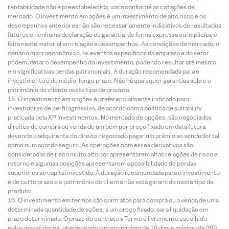
rentabilidade não é preestabelecida, varia conforme as cotações de
mercado. O investimento em ações é um investimento de alto risco e os
desempenhos anteriores não são necessariamente indicativos de resultados
futuros e nenhuma declaração ou garantia, de forma expressa ou implícita, é
feita neste material em relação a desempenhos. As condições de mercado, o
cenário macroeconômico, os eventos específicos da empresa e do setor
podem afetar o desempenho do investimento, podendo resultar até mesmo
em significativas perdas patrimoniais. A duração recomendada para o
investimento é de médio-longo prazo. Não há quaisquer garantias sobre o
patrimônio do cliente neste tipo de produto.
O investimento em opções é preferencialmente indicado para
investidores de perfil agressivo, de acordo com a política de suitability
praticada pela XP Investimentos. No mercado de opções, são negociados
direitos de compra ou venda de um bem por preço fixado em data futura,
devendo o adquirente do direito negociado pagar um prêmio ao vendedor tal
como num acordo seguro. As operações com esses derivativos são
consideradas de risco muito alto por apresentarem altas relações de risco e
retorno e algumas posições apresentarem a possibilidade de perdas
superiores ao capital investido. A duração recomendada para o investimento
é de curto prazo e o patrimônio do cliente não está garantido neste tipo de
produto.
O investimento em termos são contratos para compra ou a venda de uma
determinada quantidade de ações, a um preço fixado, para liquidação em
prazo determinado. O prazo do contrato a Termo é livremente escolhido
pelos investidores, obedecendo o prazo mínimo de 16 dias e máximo de 999