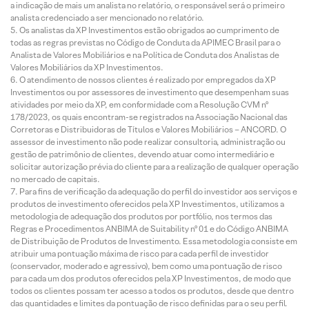
a indicação de mais um analista no relatório, o responsável será o primeiro
analista credenciado a ser mencionado no relatório.
Os analistas da XP Investimentos estão obrigados ao cumprimento de
todas as regras previstas no Código de Conduta da APIMEC Brasil para o
Analista de Valores Mobiliários e na Política de Conduta dos Analistas de
Valores Mobiliários da XP Investimentos.
O atendimento de nossos clientes é realizado por empregados da XP
Investimentos ou por assessores de investimento que desempenham suas
atividades por meio da XP, em conformidade com a Resolução CVM nº
178/2023, os quais encontram-se registrados na Associação Nacional das
Corretoras e Distribuidoras de Títulos e Valores Mobiliários – ANCORD. O
assessor de investimento não pode realizar consultoria, administração ou
gestão de patrimônio de clientes, devendo atuar como intermediário e
solicitar autorização prévia do cliente para a realização de qualquer operação
no mercado de capitais.
Para fins de verificação da adequação do perfil do investidor aos serviços e
produtos de investimento oferecidos pela XP Investimentos, utilizamos a
metodologia de adequação dos produtos por portfólio, nos termos das
Regras e Procedimentos ANBIMA de Suitability nº 01 e do Código ANBIMA
de Distribuição de Produtos de Investimento. Essa metodologia consiste em
atribuir uma pontuação máxima de risco para cada perfil de investidor
(conservador, moderado e agressivo), bem como uma pontuação de risco
para cada um dos produtos oferecidos pela XP Investimentos, de modo que
todos os clientes possam ter acesso a todos os produtos, desde que dentro
das quantidades e limites da pontuação de risco definidas para o seu perfil.