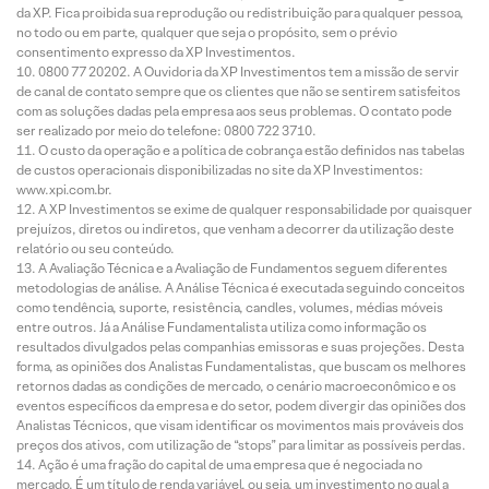
da XP. Fica proibida sua reprodução ou redistribuição para qualquer pessoa,
no todo ou em parte, qualquer que seja o propósito, sem o prévio
consentimento expresso da XP Investimentos.
0800 77 20202. A Ouvidoria da XP Investimentos tem a missão de servir
de canal de contato sempre que os clientes que não se sentirem satisfeitos
com as soluções dadas pela empresa aos seus problemas. O contato pode
ser realizado por meio do telefone: 0800 722 3710.
O custo da operação e a política de cobrança estão definidos nas tabelas
de custos operacionais disponibilizadas no site da XP Investimentos:
www.xpi.com.br.
A XP Investimentos se exime de qualquer responsabilidade por quaisquer
prejuízos, diretos ou indiretos, que venham a decorrer da utilização deste
relatório ou seu conteúdo.
A Avaliação Técnica e a Avaliação de Fundamentos seguem diferentes
metodologias de análise. A Análise Técnica é executada seguindo conceitos
como tendência, suporte, resistência, candles, volumes, médias móveis
entre outros. Já a Análise Fundamentalista utiliza como informação os
resultados divulgados pelas companhias emissoras e suas projeções. Desta
forma, as opiniões dos Analistas Fundamentalistas, que buscam os melhores
retornos dadas as condições de mercado, o cenário macroeconômico e os
eventos específicos da empresa e do setor, podem divergir das opiniões dos
Analistas Técnicos, que visam identificar os movimentos mais prováveis dos
preços dos ativos, com utilização de “stops” para limitar as possíveis perdas.
Ação é uma fração do capital de uma empresa que é negociada no
mercado. É um título de renda variável, ou seja, um investimento no qual a