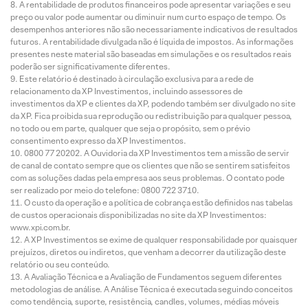
A rentabilidade de produtos financeiros pode apresentar variações e seu
preço ou valor pode aumentar ou diminuir num curto espaço de tempo. Os
desempenhos anteriores não são necessariamente indicativos de resultados
futuros. A rentabilidade divulgada não é líquida de impostos. As informações
presentes neste material são baseadas em simulações e os resultados reais
poderão ser significativamente diferentes.
Este relatório é destinado à circulação exclusiva para a rede de
relacionamento da XP Investimentos, incluindo assessores de
investimentos da XP e clientes da XP, podendo também ser divulgado no site
da XP. Fica proibida sua reprodução ou redistribuição para qualquer pessoa,
no todo ou em parte, qualquer que seja o propósito, sem o prévio
consentimento expresso da XP Investimentos.
0800 77 20202. A Ouvidoria da XP Investimentos tem a missão de servir
de canal de contato sempre que os clientes que não se sentirem satisfeitos
com as soluções dadas pela empresa aos seus problemas. O contato pode
ser realizado por meio do telefone: 0800 722 3710.
O custo da operação e a política de cobrança estão definidos nas tabelas
de custos operacionais disponibilizadas no site da XP Investimentos:
www.xpi.com.br.
A XP Investimentos se exime de qualquer responsabilidade por quaisquer
prejuízos, diretos ou indiretos, que venham a decorrer da utilização deste
relatório ou seu conteúdo.
A Avaliação Técnica e a Avaliação de Fundamentos seguem diferentes
metodologias de análise. A Análise Técnica é executada seguindo conceitos
como tendência, suporte, resistência, candles, volumes, médias móveis