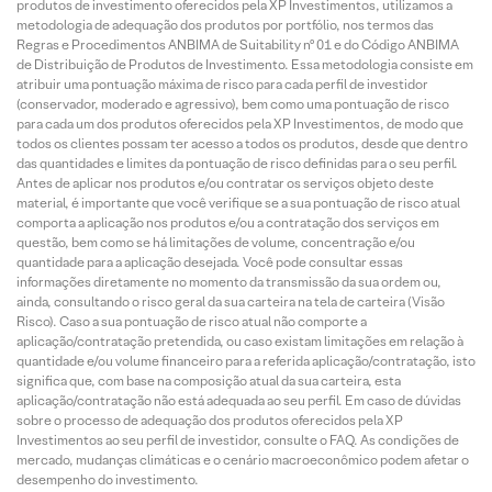
produtos de investimento oferecidos pela XP Investimentos, utilizamos a
metodologia de adequação dos produtos por portfólio, nos termos das
Regras e Procedimentos ANBIMA de Suitability nº 01 e do Código ANBIMA
de Distribuição de Produtos de Investimento. Essa metodologia consiste em
atribuir uma pontuação máxima de risco para cada perfil de investidor
(conservador, moderado e agressivo), bem como uma pontuação de risco
para cada um dos produtos oferecidos pela XP Investimentos, de modo que
todos os clientes possam ter acesso a todos os produtos, desde que dentro
das quantidades e limites da pontuação de risco definidas para o seu perfil.
Antes de aplicar nos produtos e/ou contratar os serviços objeto deste
material, é importante que você verifique se a sua pontuação de risco atual
comporta a aplicação nos produtos e/ou a contratação dos serviços em
questão, bem como se há limitações de volume, concentração e/ou
quantidade para a aplicação desejada. Você pode consultar essas
informações diretamente no momento da transmissão da sua ordem ou,
ainda, consultando o risco geral da sua carteira na tela de carteira (Visão
Risco). Caso a sua pontuação de risco atual não comporte a
aplicação/contratação pretendida, ou caso existam limitações em relação à
quantidade e/ou volume financeiro para a referida aplicação/contratação, isto
significa que, com base na composição atual da sua carteira, esta
aplicação/contratação não está adequada ao seu perfil. Em caso de dúvidas
sobre o processo de adequação dos produtos oferecidos pela XP
Investimentos ao seu perfil de investidor, consulte o FAQ. As condições de
mercado, mudanças climáticas e o cenário macroeconômico podem afetar o
desempenho do investimento.