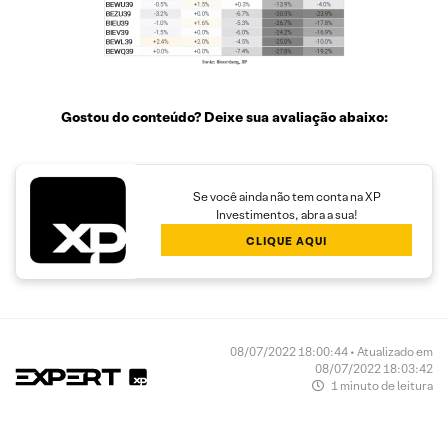
Gostou do conteúdo? Deixe sua avaliação abaixo:
Se você ainda não tem conta na XP
Investimentos, abra a sua!
CLIQUE AQUI
08/07/2022 18:00:44 • Atualizado em
08/07/2022 18:03:42
1 minuto de leitura