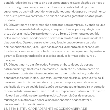
consideradas de risco muito alto por apresentarem altas relações de risco e
retorno e algumas posições apresentarem a possibilidade de perdas
superiores ao capital investido. A duração recomendada para o investimento
é de curto prazo e o patrimônio do cliente não está garantido neste tipo de
produto.
O investimento em termos são contratos para compra ou a venda de uma
determinada quantidade de ações, a um preço fixado, para liquidação em
prazo determinado. O prazo do contrato a Termo é livremente escolhido
pelos investidores, obedecendo o prazo mínimo de 16 dias e máximo de 999
dias corridos. O preço será o valor da ação adicionado de uma parcela
correspondente aos juros – que são fixados livremente em mercado, em
função do prazo do contrato. Toda transação a termo requer um depósito de
garantia. Essas garantias são prestadas em duas formas: cobertura ou
margem.
O investimento em Mercados Futuros embute riscos de perdas
patrimoniais significativos. Commodity é um objeto ou determinante de
preço de um contrato futuro ou outro instrumento derivativo, podendo
consubstanciar um índice, uma taxa, um valor mobiliário ou produto físico. É
um investimento de risco muito alto, que contempla a possibilidade de
oscilação de preço devido à utilização de alavancagem financeira. A duração
recomendada para o investimento é de curto prazo e o patrimônio do cliente
não está garantido neste tipo de produto. As condições de mercado,
mudanças climáticas e o cenário macroeconômico podem afetar o
desempenho do investimento.
ESTA INSTITUIÇÃO É ADERENTE AO CÓDIGO ANBIMA DE