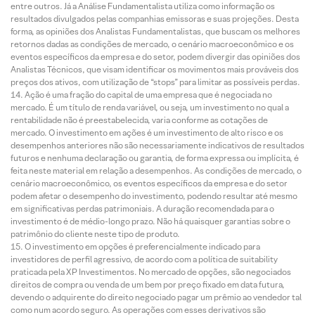
entre outros. Já a Análise Fundamentalista utiliza como informação os
resultados divulgados pelas companhias emissoras e suas projeções. Desta
forma, as opiniões dos Analistas Fundamentalistas, que buscam os melhores
retornos dadas as condições de mercado, o cenário macroeconômico e os
eventos específicos da empresa e do setor, podem divergir das opiniões dos
Analistas Técnicos, que visam identificar os movimentos mais prováveis dos
preços dos ativos, com utilização de “stops” para limitar as possíveis perdas.
Ação é uma fração do capital de uma empresa que é negociada no
mercado. É um título de renda variável, ou seja, um investimento no qual a
rentabilidade não é preestabelecida, varia conforme as cotações de
mercado. O investimento em ações é um investimento de alto risco e os
desempenhos anteriores não são necessariamente indicativos de resultados
futuros e nenhuma declaração ou garantia, de forma expressa ou implícita, é
feita neste material em relação a desempenhos. As condições de mercado, o
cenário macroeconômico, os eventos específicos da empresa e do setor
podem afetar o desempenho do investimento, podendo resultar até mesmo
em significativas perdas patrimoniais. A duração recomendada para o
investimento é de médio-longo prazo. Não há quaisquer garantias sobre o
patrimônio do cliente neste tipo de produto.
O investimento em opções é preferencialmente indicado para
investidores de perfil agressivo, de acordo com a política de suitability
praticada pela XP Investimentos. No mercado de opções, são negociados
direitos de compra ou venda de um bem por preço fixado em data futura,
devendo o adquirente do direito negociado pagar um prêmio ao vendedor tal
como num acordo seguro. As operações com esses derivativos são