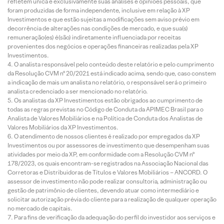
refletem única e exclusivamente suas análises e opiniões pessoais, que
foram produzidas de forma independente, inclusive em relação à XP
Investimentos e que estão sujeitas a modificações sem aviso prévio em
decorrência de alterações nas condições de mercado, e que sua(s)
remuneração(es) é(são) indiretamente influenciada por receitas
provenientes dos negócios e operações financeiras realizadas pela XP
Investimentos.
O analista responsável pelo conteúdo deste relatório e pelo cumprimento
da Resolução CVM nº 20/2021 está indicado acima, sendo que, caso constem
a indicação de mais um analista no relatório, o responsável será o primeiro
analista credenciado a ser mencionado no relatório.
Os analistas da XP Investimentos estão obrigados ao cumprimento de
todas as regras previstas no Código de Conduta da APIMEC Brasil para o
Analista de Valores Mobiliários e na Política de Conduta dos Analistas de
Valores Mobiliários da XP Investimentos.
O atendimento de nossos clientes é realizado por empregados da XP
Investimentos ou por assessores de investimento que desempenham suas
atividades por meio da XP, em conformidade com a Resolução CVM nº
178/2023, os quais encontram-se registrados na Associação Nacional das
Corretoras e Distribuidoras de Títulos e Valores Mobiliários – ANCORD. O
assessor de investimento não pode realizar consultoria, administração ou
gestão de patrimônio de clientes, devendo atuar como intermediário e
solicitar autorização prévia do cliente para a realização de qualquer operação
no mercado de capitais.
Para fins de verificação da adequação do perfil do investidor aos serviços e