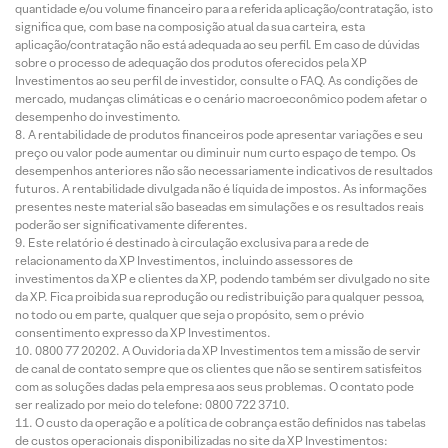
quantidade e/ou volume financeiro para a referida aplicação/contratação, isto
significa que, com base na composição atual da sua carteira, esta
aplicação/contratação não está adequada ao seu perfil. Em caso de dúvidas
sobre o processo de adequação dos produtos oferecidos pela XP
Investimentos ao seu perfil de investidor, consulte o FAQ. As condições de
mercado, mudanças climáticas e o cenário macroeconômico podem afetar o
desempenho do investimento.
A rentabilidade de produtos financeiros pode apresentar variações e seu
preço ou valor pode aumentar ou diminuir num curto espaço de tempo. Os
desempenhos anteriores não são necessariamente indicativos de resultados
futuros. A rentabilidade divulgada não é líquida de impostos. As informações
presentes neste material são baseadas em simulações e os resultados reais
poderão ser significativamente diferentes.
Este relatório é destinado à circulação exclusiva para a rede de
relacionamento da XP Investimentos, incluindo assessores de
investimentos da XP e clientes da XP, podendo também ser divulgado no site
da XP. Fica proibida sua reprodução ou redistribuição para qualquer pessoa,
no todo ou em parte, qualquer que seja o propósito, sem o prévio
consentimento expresso da XP Investimentos.
0800 77 20202. A Ouvidoria da XP Investimentos tem a missão de servir
de canal de contato sempre que os clientes que não se sentirem satisfeitos
com as soluções dadas pela empresa aos seus problemas. O contato pode
ser realizado por meio do telefone: 0800 722 3710.
O custo da operação e a política de cobrança estão definidos nas tabelas
de custos operacionais disponibilizadas no site da XP Investimentos: