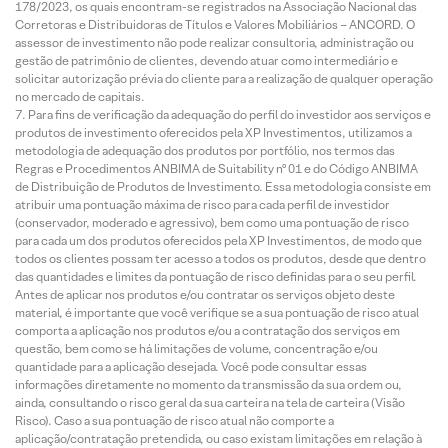
178/2023, os quais encontram-se registrados na Associação Nacional das
Corretoras e Distribuidoras de Títulos e Valores Mobiliários – ANCORD. O
assessor de investimento não pode realizar consultoria, administração ou
gestão de patrimônio de clientes, devendo atuar como intermediário e
solicitar autorização prévia do cliente para a realização de qualquer operação
no mercado de capitais.
Para fins de verificação da adequação do perfil do investidor aos serviços e
produtos de investimento oferecidos pela XP Investimentos, utilizamos a
metodologia de adequação dos produtos por portfólio, nos termos das
Regras e Procedimentos ANBIMA de Suitability nº 01 e do Código ANBIMA
de Distribuição de Produtos de Investimento. Essa metodologia consiste em
atribuir uma pontuação máxima de risco para cada perfil de investidor
(conservador, moderado e agressivo), bem como uma pontuação de risco
para cada um dos produtos oferecidos pela XP Investimentos, de modo que
todos os clientes possam ter acesso a todos os produtos, desde que dentro
das quantidades e limites da pontuação de risco definidas para o seu perfil.
Antes de aplicar nos produtos e/ou contratar os serviços objeto deste
material, é importante que você verifique se a sua pontuação de risco atual
comporta a aplicação nos produtos e/ou a contratação dos serviços em
questão, bem como se há limitações de volume, concentração e/ou
quantidade para a aplicação desejada. Você pode consultar essas
informações diretamente no momento da transmissão da sua ordem ou,
ainda, consultando o risco geral da sua carteira na tela de carteira (Visão
Risco). Caso a sua pontuação de risco atual não comporte a
aplicação/contratação pretendida, ou caso existam limitações em relação à