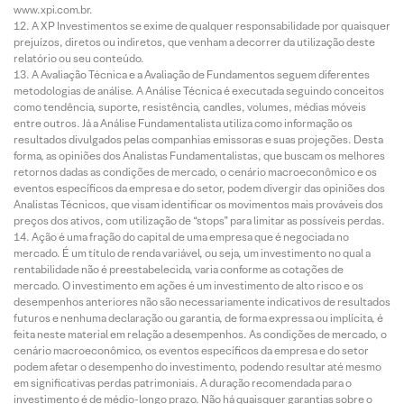
www.xpi.com.br.
A XP Investimentos se exime de qualquer responsabilidade por quaisquer
prejuízos, diretos ou indiretos, que venham a decorrer da utilização deste
relatório ou seu conteúdo.
A Avaliação Técnica e a Avaliação de Fundamentos seguem diferentes
metodologias de análise. A Análise Técnica é executada seguindo conceitos
como tendência, suporte, resistência, candles, volumes, médias móveis
entre outros. Já a Análise Fundamentalista utiliza como informação os
resultados divulgados pelas companhias emissoras e suas projeções. Desta
forma, as opiniões dos Analistas Fundamentalistas, que buscam os melhores
retornos dadas as condições de mercado, o cenário macroeconômico e os
eventos específicos da empresa e do setor, podem divergir das opiniões dos
Analistas Técnicos, que visam identificar os movimentos mais prováveis dos
preços dos ativos, com utilização de “stops” para limitar as possíveis perdas.
Ação é uma fração do capital de uma empresa que é negociada no
mercado. É um título de renda variável, ou seja, um investimento no qual a
rentabilidade não é preestabelecida, varia conforme as cotações de
mercado. O investimento em ações é um investimento de alto risco e os
desempenhos anteriores não são necessariamente indicativos de resultados
futuros e nenhuma declaração ou garantia, de forma expressa ou implícita, é
feita neste material em relação a desempenhos. As condições de mercado, o
cenário macroeconômico, os eventos específicos da empresa e do setor
podem afetar o desempenho do investimento, podendo resultar até mesmo
em significativas perdas patrimoniais. A duração recomendada para o
investimento é de médio-longo prazo. Não há quaisquer garantias sobre o