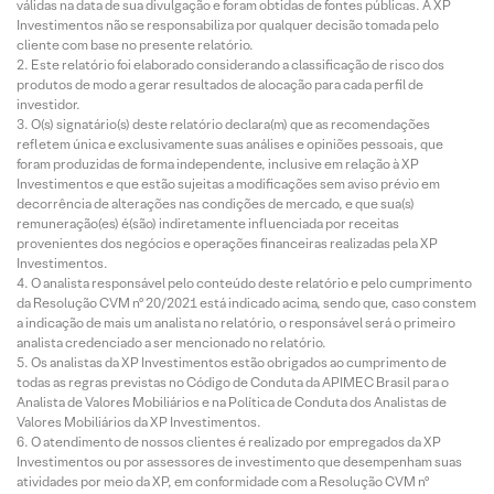
válidas na data de sua divulgação e foram obtidas de fontes públicas. A XP
Investimentos não se responsabiliza por qualquer decisão tomada pelo
cliente com base no presente relatório.
Este relatório foi elaborado considerando a classificação de risco dos
produtos de modo a gerar resultados de alocação para cada perfil de
investidor.
O(s) signatário(s) deste relatório declara(m) que as recomendações
refletem única e exclusivamente suas análises e opiniões pessoais, que
foram produzidas de forma independente, inclusive em relação à XP
Investimentos e que estão sujeitas a modificações sem aviso prévio em
decorrência de alterações nas condições de mercado, e que sua(s)
remuneração(es) é(são) indiretamente influenciada por receitas
provenientes dos negócios e operações financeiras realizadas pela XP
Investimentos.
O analista responsável pelo conteúdo deste relatório e pelo cumprimento
da Resolução CVM nº 20/2021 está indicado acima, sendo que, caso constem
a indicação de mais um analista no relatório, o responsável será o primeiro
analista credenciado a ser mencionado no relatório.
Os analistas da XP Investimentos estão obrigados ao cumprimento de
todas as regras previstas no Código de Conduta da APIMEC Brasil para o
Analista de Valores Mobiliários e na Política de Conduta dos Analistas de
Valores Mobiliários da XP Investimentos.
O atendimento de nossos clientes é realizado por empregados da XP
Investimentos ou por assessores de investimento que desempenham suas
atividades por meio da XP, em conformidade com a Resolução CVM nº