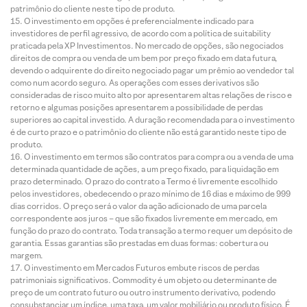
patrimônio do cliente neste tipo de produto.
O investimento em opções é preferencialmente indicado para
investidores de perfil agressivo, de acordo com a política de suitability
praticada pela XP Investimentos. No mercado de opções, são negociados
direitos de compra ou venda de um bem por preço fixado em data futura,
devendo o adquirente do direito negociado pagar um prêmio ao vendedor tal
como num acordo seguro. As operações com esses derivativos são
consideradas de risco muito alto por apresentarem altas relações de risco e
retorno e algumas posições apresentarem a possibilidade de perdas
superiores ao capital investido. A duração recomendada para o investimento
é de curto prazo e o patrimônio do cliente não está garantido neste tipo de
produto.
O investimento em termos são contratos para compra ou a venda de uma
determinada quantidade de ações, a um preço fixado, para liquidação em
prazo determinado. O prazo do contrato a Termo é livremente escolhido
pelos investidores, obedecendo o prazo mínimo de 16 dias e máximo de 999
dias corridos. O preço será o valor da ação adicionado de uma parcela
correspondente aos juros – que são fixados livremente em mercado, em
função do prazo do contrato. Toda transação a termo requer um depósito de
garantia. Essas garantias são prestadas em duas formas: cobertura ou
margem.
O investimento em Mercados Futuros embute riscos de perdas
patrimoniais significativos. Commodity é um objeto ou determinante de
preço de um contrato futuro ou outro instrumento derivativo, podendo
consubstanciar um índice, uma taxa, um valor mobiliário ou produto físico. É