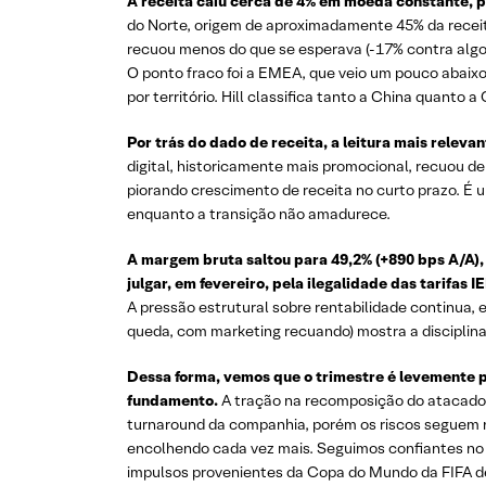
A receita caiu cerca de 4% em moeda constante, 
do Norte, origem de aproximadamente 45% da receit
recuou menos do que se esperava (-17% contra algo
O ponto fraco foi a EMEA, que veio um pouco abaixo
por território. Hill classifica tanto a China quanto
Por trás do dado de receita, a leitura mais releva
digital, historicamente mais promocional, recuou d
piorando crescimento de receita no curto prazo. 
enquanto a transição não amadurece.
A margem bruta saltou para 49,2% (+890 bps A/A)
julgar, em fevereiro, pela ilegalidade das tarifas 
A pressão estrutural sobre rentabilidade continua,
queda, com marketing recuando) mostra a disciplina
Dessa forma, vemos que o trimestre é levemente p
fundamento.
A tração na recomposição do atacado, 
turnaround da companhia, porém os riscos seguem n
encolhendo cada vez mais. Seguimos confiantes no s
impulsos provenientes da Copa do Mundo da FIFA de