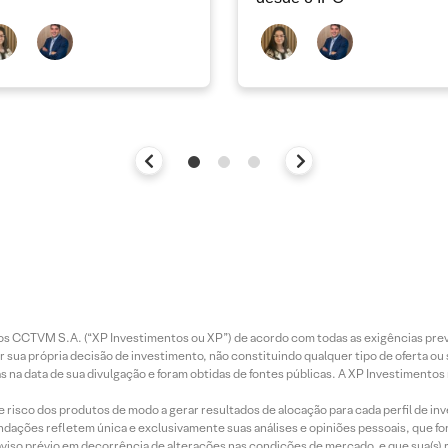
entos CCTVM S.A. (“XP Investimentos ou XP”) de acordo com todas as exigências p
r sua própria decisão de investimento, não constituindo qualquer tipo de oferta ou
s na data de sua divulgação e foram obtidas de fontes públicas. A XP Investimentos
e risco dos produtos de modo a gerar resultados de alocação para cada perfil de inv
mendações refletem única e exclusivamente suas análises e opiniões pessoais, que 
aviso prévio em decorrência de alterações nas condições de mercado, e que sua(s)