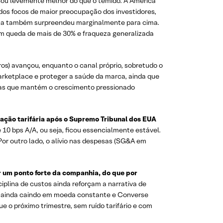
icou levemente melhor do que o temido. A América
dos focos de maior preocupação dos investidores,
tina também surpreendeu marginalmente para cima.
com queda de mais de 30% e fraqueza generalizada
ros) avançou, enquanto o canal próprio, sobretudo o
marketplace e proteger a saúde da marca, ainda que
 mas que mantém o crescimento pressionado
ação tarifária após o Supremo Tribunal dos EUA
10 bps A/A, ou seja, ficou essencialmente estável.
or outro lado, o alívio nas despesas (SG&A em
r um ponto forte da companhia, do que por
iplina de custos ainda reforçam a narrativa de
ta ainda caindo em moeda constante e Converse
 o próximo trimestre, sem ruído tarifário e com