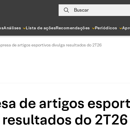
Buscar
os
Análises
Lista de ações
Recomendações
Periódicos
Apr
presa de artigos esportivos divulga resultados do 2T26
sa de artigos esport
resultados do 2T26