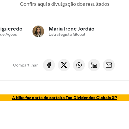
Confira aqui a divulgação dos resultados
Figueredo
Maria Irene Jordão
 de Ações
Estrategista Global
Compartilhar:
A Nike faz parte da carteira Top Dividendos Globais XP