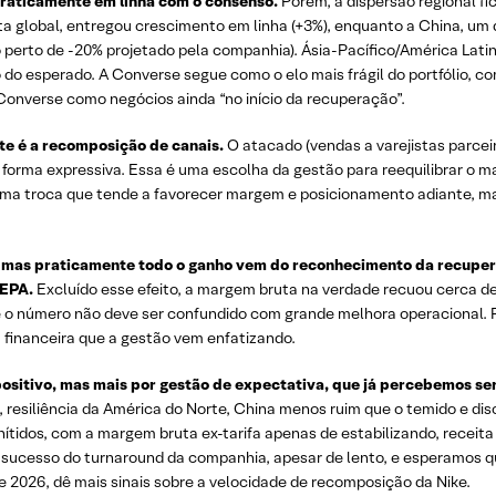
praticamente em linha com o consenso.
Porém, a dispersão regional f
a global, entregou crescimento em linha (+3%), enquanto a China, um 
 perto de -20% projetado pela companhia). Ásia-Pacífico/América La
 do esperado. A Converse segue como o elo mais frágil do portfólio, 
 a Converse como negócios ainda “no início da recuperação”.
nte é a recomposição de canais.
O atacado (vendas a varejistas parcei
e forma expressiva. Essa é uma escolha da gestão para reequilibrar o 
É uma troca que tende a favorecer margem e posicionamento adiante,
, mas praticamente todo o ganho vem do reconhecimento da recuper
IEEPA.
Excluído esse efeito, a margem bruta na verdade recuou cerca de 
 e o número não deve ser confundido com grande melhora operacional. P
 financeira que a gestão vem enfatizando.
ositivo, mas mais por gestão de expectativa, que já percebemos se
resiliência da América do Norte, China menos ruim que o temido e disc
ítidos, com a margem bruta ex-tarifa apenas de estabilizando, recei
ucesso do turnaround da companhia, apesar de lento, e esperamos que
 2026, dê mais sinais sobre a velocidade de recomposição da Nike.