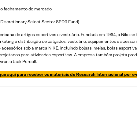
ós o fechamento do mercado
 Discretionary Select Sector SPDR Fund)
ricana de artigos esportivos e vestuário. Fundada em 1964, a Nike s
rketing e distribuição de calçados, vestuário, equipamentos e acessóri
cessórios sob a marca NIKE, incluindo bolsas, meias, bolas esportivas, ó
rojetados para atividades esportivas. A empresa também projeta prod
vron e Jack Purcell.
que aqui para receber os materiais do Research Internacional por e-