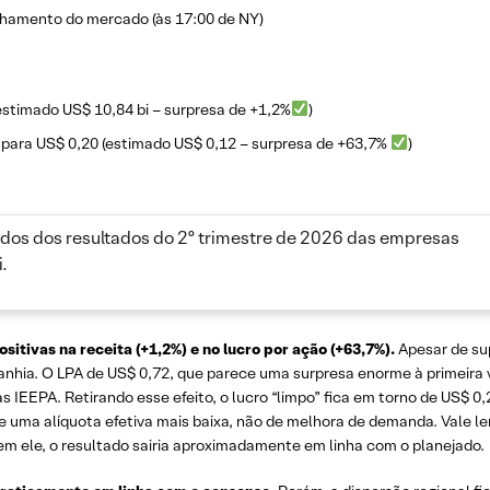
chamento do mercado (às 17:00 de NY)
estimado US$ 10,84 bi – surpresa de +1,2%
)
 para US$ 0,20 (estimado US$ 0,12 – surpresa de +63,7%
)
dos dos resultados do 2º trimestre de 2026 das empresas
.
itivas na receita (+1,2%) e no lucro por ação (+63,7%).
Apesar de su
hia. O LPA de US$ 0,72, que parece uma surpresa enorme à primeira vi
s IEEPA. Retirando esse efeito, o lucro “limpo” fica em torno de US$ 
e uma alíquota efetiva mais baixa, não de melhora de demanda. Vale le
 sem ele, o resultado sairia aproximadamente em linha com o planejado.