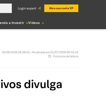
login expert
Abra sua conta XP
enda a Investir
Vídeos
30/06/2026 18:06:01 • Atualizado em 01/07/2026 09:53:10
5 minutos de leitura
ivos divulga