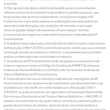
investidor.
O(s) signatário(s) deste relatório declara(m) que as recomendações
refletem única e exclusivamente suas análises e opiniões pessoais, que
foram produzidas de forma independente, inclusive em relação à XP
Investimentos e que estão sujeitas a modificações sem aviso prévio em
decorrência de alterações nas condições de mercado, e que sua(s)
remuneração(es) é(são) indiretamente influenciada por receitas
provenientes dos negócios e operações financeiras realizadas pela XP
Investimentos.
O analista responsável pelo conteúdo deste relatório e pelo cumprimento
da Resolução CVM nº 20/2021 está indicado acima, sendo que, caso constem
a indicação de mais um analista no relatório, o responsável será o primeiro
analista credenciado a ser mencionado no relatório.
Os analistas da XP Investimentos estão obrigados ao cumprimento de
todas as regras previstas no Código de Conduta da APIMEC Brasil para o
Analista de Valores Mobiliários e na Política de Conduta dos Analistas de
Valores Mobiliários da XP Investimentos.
O atendimento de nossos clientes é realizado por empregados da XP
Investimentos ou por assessores de investimento que desempenham suas
atividades por meio da XP, em conformidade com a Resolução CVM nº
178/2023, os quais encontram-se registrados na Associação Nacional das
Corretoras e Distribuidoras de Títulos e Valores Mobiliários – ANCORD. O
assessor de investimento não pode realizar consultoria, administração ou
gestão de patrimônio de clientes, devendo atuar como intermediário e
solicitar autorização prévia do cliente para a realização de qualquer operação