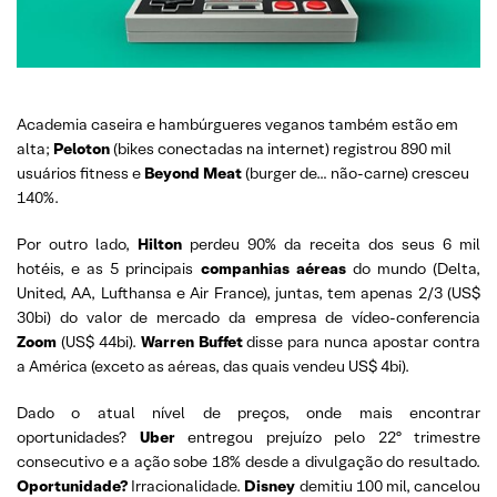
Academia caseira e hambúrgueres veganos também estão em
alta;
Peloton
(bikes conectadas na internet) registrou 890 mil
usuários fitness e
Beyond Meat
(burger de… não-carne) cresceu
140%.
Por outro lado,
Hilton
perdeu 90% da receita dos seus 6 mil
hotéis, e as 5 principais
companhias aéreas
do mundo (Delta,
United, AA, Lufthansa e Air France), juntas, tem apenas 2/3 (US$
30bi) do valor de mercado da empresa de vídeo-conferencia
Zoom
(US$ 44bi).
Warren Buffet
disse para nunca apostar contra
a América (exceto as aéreas, das quais vendeu US$ 4bi).
Dado o atual nível de preços, onde mais encontrar
oportunidades?
Uber
entregou prejuízo pelo 22º trimestre
consecutivo e a ação sobe 18% desde a divulgação do resultado.
Oportunidade?
Irracionalidade.
Disney
demitiu 100 mil, cancelou