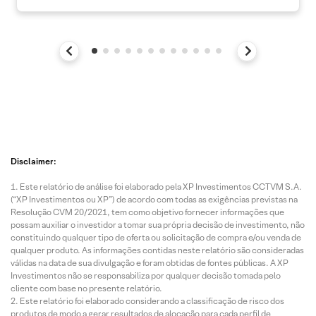
Disclaimer:
Este relatório de análise foi elaborado pela XP Investimentos CCTVM S.A.
(“XP Investimentos ou XP”) de acordo com todas as exigências previstas na
Resolução CVM 20/2021, tem como objetivo fornecer informações que
possam auxiliar o investidor a tomar sua própria decisão de investimento, não
constituindo qualquer tipo de oferta ou solicitação de compra e/ou venda de
qualquer produto. As informações contidas neste relatório são consideradas
válidas na data de sua divulgação e foram obtidas de fontes públicas. A XP
Investimentos não se responsabiliza por qualquer decisão tomada pelo
cliente com base no presente relatório.
Este relatório foi elaborado considerando a classificação de risco dos
produtos de modo a gerar resultados de alocação para cada perfil de