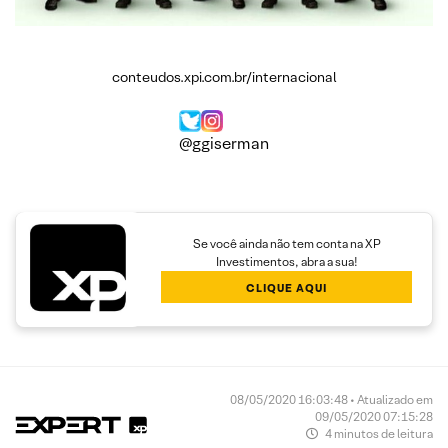
conteudos.xpi.com.br/internacional
@ggiserman
Se você ainda não tem conta na XP
Investimentos, abra a sua!
CLIQUE AQUI
08/05/2020 16:03:48 • Atualizado em
09/05/2020 07:15:28
4 minutos de leitura