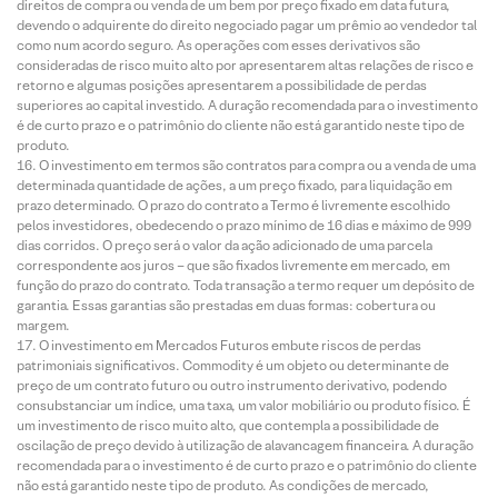
direitos de compra ou venda de um bem por preço fixado em data futura,
devendo o adquirente do direito negociado pagar um prêmio ao vendedor tal
como num acordo seguro. As operações com esses derivativos são
consideradas de risco muito alto por apresentarem altas relações de risco e
retorno e algumas posições apresentarem a possibilidade de perdas
superiores ao capital investido. A duração recomendada para o investimento
é de curto prazo e o patrimônio do cliente não está garantido neste tipo de
produto.
O investimento em termos são contratos para compra ou a venda de uma
determinada quantidade de ações, a um preço fixado, para liquidação em
prazo determinado. O prazo do contrato a Termo é livremente escolhido
pelos investidores, obedecendo o prazo mínimo de 16 dias e máximo de 999
dias corridos. O preço será o valor da ação adicionado de uma parcela
correspondente aos juros – que são fixados livremente em mercado, em
função do prazo do contrato. Toda transação a termo requer um depósito de
garantia. Essas garantias são prestadas em duas formas: cobertura ou
margem.
O investimento em Mercados Futuros embute riscos de perdas
patrimoniais significativos. Commodity é um objeto ou determinante de
preço de um contrato futuro ou outro instrumento derivativo, podendo
consubstanciar um índice, uma taxa, um valor mobiliário ou produto físico. É
um investimento de risco muito alto, que contempla a possibilidade de
oscilação de preço devido à utilização de alavancagem financeira. A duração
recomendada para o investimento é de curto prazo e o patrimônio do cliente
não está garantido neste tipo de produto. As condições de mercado,