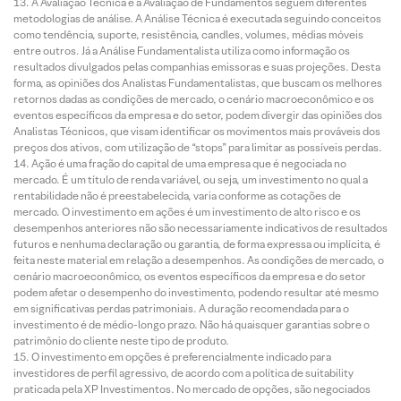
A Avaliação Técnica e a Avaliação de Fundamentos seguem diferentes
metodologias de análise. A Análise Técnica é executada seguindo conceitos
como tendência, suporte, resistência, candles, volumes, médias móveis
entre outros. Já a Análise Fundamentalista utiliza como informação os
resultados divulgados pelas companhias emissoras e suas projeções. Desta
forma, as opiniões dos Analistas Fundamentalistas, que buscam os melhores
retornos dadas as condições de mercado, o cenário macroeconômico e os
eventos específicos da empresa e do setor, podem divergir das opiniões dos
Analistas Técnicos, que visam identificar os movimentos mais prováveis dos
preços dos ativos, com utilização de “stops” para limitar as possíveis perdas.
Ação é uma fração do capital de uma empresa que é negociada no
mercado. É um título de renda variável, ou seja, um investimento no qual a
rentabilidade não é preestabelecida, varia conforme as cotações de
mercado. O investimento em ações é um investimento de alto risco e os
desempenhos anteriores não são necessariamente indicativos de resultados
futuros e nenhuma declaração ou garantia, de forma expressa ou implícita, é
feita neste material em relação a desempenhos. As condições de mercado, o
cenário macroeconômico, os eventos específicos da empresa e do setor
podem afetar o desempenho do investimento, podendo resultar até mesmo
em significativas perdas patrimoniais. A duração recomendada para o
investimento é de médio-longo prazo. Não há quaisquer garantias sobre o
patrimônio do cliente neste tipo de produto.
O investimento em opções é preferencialmente indicado para
investidores de perfil agressivo, de acordo com a política de suitability
praticada pela XP Investimentos. No mercado de opções, são negociados