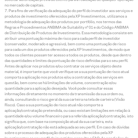
no mercado de capitais.
Para fins de verificação da adequação do perfil do investidor aos serviços e
produtos de investimento oferecidos pela XP Investimentos, utilizamos a
metodologia de adequação dos produtos por portfólio, nos termos das
Regras e Procedimentos ANBIMA de Suitability nº 01 e do Código ANBIMA
de Distribuição de Produtos de Investimento. Essa metodologia consiste em
atribuir uma pontuação máxima de risco para cada perfil de investidor
(conservador, moderado e agressivo), bem como uma pontuação de risco
para cada um dos produtos oferecidos pela XP Investimentos, de modo que
todos os clientes possam ter acesso a todos os produtos, desde que dentro
das quantidades e limites da pontuação de risco definidas para o seu perfil.
Antes de aplicar nos produtos e/ou contratar os serviços objeto deste
material, é importante que você verifique se a sua pontuação de risco atual
comporta a aplicação nos produtos e/ou a contratação dos serviços em
questão, bem como se há limitações de volume, concentração e/ou
quantidade para a aplicação desejada. Você pode consultar essas
informações diretamente no momento da transmissão da sua ordem ou,
ainda, consultando o risco geral da sua carteira na tela de carteira (Visão
Risco). Caso a sua pontuação de risco atual não comporte a
aplicação/contratação pretendida, ou caso existam limitações em relação à
quantidade e/ou volume financeiro para a referida aplicação/contratação, isto
significa que, com base na composição atual da sua carteira, esta
aplicação/contratação não está adequada ao seu perfil. Em caso de dúvidas
sobre o processo de adequação dos produtos oferecidos pela XP