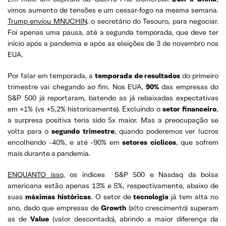
vimos aumento de tensões e um cessar-fogo na mesma semana.
Trump enviou MNUCHIN
, o secretário do Tesouro, para negociar.
Foi apenas uma pausa, até a segunda temporada, que deve ter
início após a pandemia e após as eleições de 3 de novembro nos
EUA.
Por falar em temporada, a
temporada de resultados
do primeiro
trimestre vai chegando ao fim. Nos EUA,
90%
das empresas do
S&P 500 já reportaram, batendo as já rebaixadas expectativas
em +1% (vs +5,2% historicamente). Excluindo o
setor financeiro
,
a surpresa positiva teria sido 5x maior. Mas a preocupação se
volta para o
segundo trimestre
, quando poderemos ver lucros
encolhendo -40%, e até -90% em
setores cíclicos
, que sofrem
mais durante a pandemia.
ENQUANTO isso
, os índices S&P 500 e Nasdaq da bolsa
americana estão apenas 13% e 5%, respectivamente, abaixo de
suas
máximas históricas
. O setor de
tecnologia
já tem alta no
ano, dado que empresas de
Growth
(alto crescimento) superam
as de
Value
(valor descontado), abrindo a maior diferença da