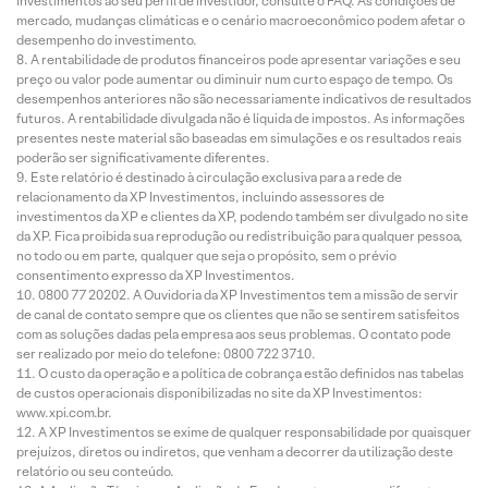
Investimentos ao seu perfil de investidor, consulte o FAQ. As condições de
mercado, mudanças climáticas e o cenário macroeconômico podem afetar o
desempenho do investimento.
A rentabilidade de produtos financeiros pode apresentar variações e seu
preço ou valor pode aumentar ou diminuir num curto espaço de tempo. Os
desempenhos anteriores não são necessariamente indicativos de resultados
futuros. A rentabilidade divulgada não é líquida de impostos. As informações
presentes neste material são baseadas em simulações e os resultados reais
poderão ser significativamente diferentes.
Este relatório é destinado à circulação exclusiva para a rede de
relacionamento da XP Investimentos, incluindo assessores de
investimentos da XP e clientes da XP, podendo também ser divulgado no site
da XP. Fica proibida sua reprodução ou redistribuição para qualquer pessoa,
no todo ou em parte, qualquer que seja o propósito, sem o prévio
consentimento expresso da XP Investimentos.
0800 77 20202. A Ouvidoria da XP Investimentos tem a missão de servir
de canal de contato sempre que os clientes que não se sentirem satisfeitos
com as soluções dadas pela empresa aos seus problemas. O contato pode
ser realizado por meio do telefone: 0800 722 3710.
O custo da operação e a política de cobrança estão definidos nas tabelas
de custos operacionais disponibilizadas no site da XP Investimentos:
www.xpi.com.br.
A XP Investimentos se exime de qualquer responsabilidade por quaisquer
prejuízos, diretos ou indiretos, que venham a decorrer da utilização deste
relatório ou seu conteúdo.