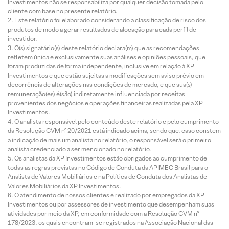
Investimentos não se responsabiliza por qualquer decisão tomada pelo
cliente com base no presente relatório.
Este relatório foi elaborado considerando a classificação de risco dos
produtos de modo a gerar resultados de alocação para cada perfil de
investidor.
O(s) signatário(s) deste relatório declara(m) que as recomendações
refletem única e exclusivamente suas análises e opiniões pessoais, que
foram produzidas de forma independente, inclusive em relação à XP
Investimentos e que estão sujeitas a modificações sem aviso prévio em
decorrência de alterações nas condições de mercado, e que sua(s)
remuneração(es) é(são) indiretamente influenciada por receitas
provenientes dos negócios e operações financeiras realizadas pela XP
Investimentos.
O analista responsável pelo conteúdo deste relatório e pelo cumprimento
da Resolução CVM nº 20/2021 está indicado acima, sendo que, caso constem
a indicação de mais um analista no relatório, o responsável será o primeiro
analista credenciado a ser mencionado no relatório.
Os analistas da XP Investimentos estão obrigados ao cumprimento de
todas as regras previstas no Código de Conduta da APIMEC Brasil para o
Analista de Valores Mobiliários e na Política de Conduta dos Analistas de
Valores Mobiliários da XP Investimentos.
O atendimento de nossos clientes é realizado por empregados da XP
Investimentos ou por assessores de investimento que desempenham suas
atividades por meio da XP, em conformidade com a Resolução CVM nº
178/2023, os quais encontram-se registrados na Associação Nacional das