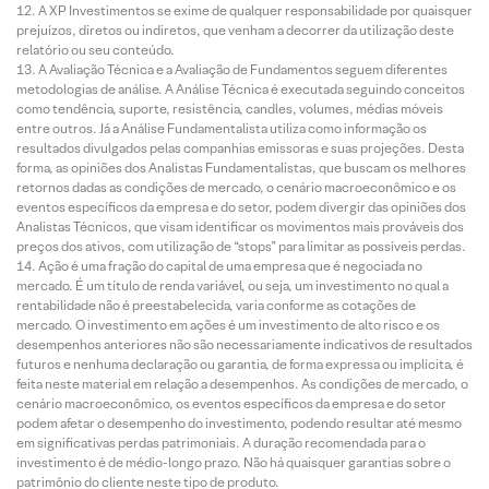
A XP Investimentos se exime de qualquer responsabilidade por quaisquer
prejuízos, diretos ou indiretos, que venham a decorrer da utilização deste
relatório ou seu conteúdo.
A Avaliação Técnica e a Avaliação de Fundamentos seguem diferentes
metodologias de análise. A Análise Técnica é executada seguindo conceitos
como tendência, suporte, resistência, candles, volumes, médias móveis
entre outros. Já a Análise Fundamentalista utiliza como informação os
resultados divulgados pelas companhias emissoras e suas projeções. Desta
forma, as opiniões dos Analistas Fundamentalistas, que buscam os melhores
retornos dadas as condições de mercado, o cenário macroeconômico e os
eventos específicos da empresa e do setor, podem divergir das opiniões dos
Analistas Técnicos, que visam identificar os movimentos mais prováveis dos
preços dos ativos, com utilização de “stops” para limitar as possíveis perdas.
Ação é uma fração do capital de uma empresa que é negociada no
mercado. É um título de renda variável, ou seja, um investimento no qual a
rentabilidade não é preestabelecida, varia conforme as cotações de
mercado. O investimento em ações é um investimento de alto risco e os
desempenhos anteriores não são necessariamente indicativos de resultados
futuros e nenhuma declaração ou garantia, de forma expressa ou implícita, é
feita neste material em relação a desempenhos. As condições de mercado, o
cenário macroeconômico, os eventos específicos da empresa e do setor
podem afetar o desempenho do investimento, podendo resultar até mesmo
em significativas perdas patrimoniais. A duração recomendada para o
investimento é de médio-longo prazo. Não há quaisquer garantias sobre o
patrimônio do cliente neste tipo de produto.