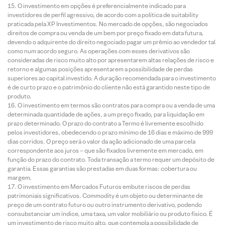
O investimento em opções é preferencialmente indicado para
investidores de perfil agressivo, de acordo com a política de suitability
praticada pela XP Investimentos. No mercado de opções, são negociados
direitos de compra ou venda de um bem por preço fixado em data futura,
devendo o adquirente do direito negociado pagar um prêmio ao vendedor tal
como num acordo seguro. As operações com esses derivativos são
consideradas de risco muito alto por apresentarem altas relações de risco e
retorno e algumas posições apresentarem a possibilidade de perdas
superiores ao capital investido. A duração recomendada para o investimento
é de curto prazo e o patrimônio do cliente não está garantido neste tipo de
produto.
O investimento em termos são contratos para compra ou a venda de uma
determinada quantidade de ações, a um preço fixado, para liquidação em
prazo determinado. O prazo do contrato a Termo é livremente escolhido
pelos investidores, obedecendo o prazo mínimo de 16 dias e máximo de 999
dias corridos. O preço será o valor da ação adicionado de uma parcela
correspondente aos juros – que são fixados livremente em mercado, em
função do prazo do contrato. Toda transação a termo requer um depósito de
garantia. Essas garantias são prestadas em duas formas: cobertura ou
margem.
O investimento em Mercados Futuros embute riscos de perdas
patrimoniais significativos. Commodity é um objeto ou determinante de
preço de um contrato futuro ou outro instrumento derivativo, podendo
consubstanciar um índice, uma taxa, um valor mobiliário ou produto físico. É
um investimento de risco muito alto, que contempla a possibilidade de