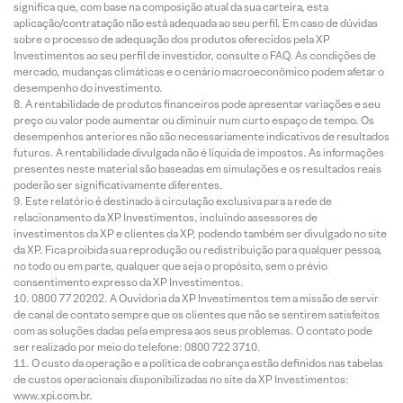
significa que, com base na composição atual da sua carteira, esta
aplicação/contratação não está adequada ao seu perfil. Em caso de dúvidas
sobre o processo de adequação dos produtos oferecidos pela XP
Investimentos ao seu perfil de investidor, consulte o FAQ. As condições de
mercado, mudanças climáticas e o cenário macroeconômico podem afetar o
desempenho do investimento.
A rentabilidade de produtos financeiros pode apresentar variações e seu
preço ou valor pode aumentar ou diminuir num curto espaço de tempo. Os
desempenhos anteriores não são necessariamente indicativos de resultados
futuros. A rentabilidade divulgada não é líquida de impostos. As informações
presentes neste material são baseadas em simulações e os resultados reais
poderão ser significativamente diferentes.
Este relatório é destinado à circulação exclusiva para a rede de
relacionamento da XP Investimentos, incluindo assessores de
investimentos da XP e clientes da XP, podendo também ser divulgado no site
da XP. Fica proibida sua reprodução ou redistribuição para qualquer pessoa,
no todo ou em parte, qualquer que seja o propósito, sem o prévio
consentimento expresso da XP Investimentos.
0800 77 20202. A Ouvidoria da XP Investimentos tem a missão de servir
de canal de contato sempre que os clientes que não se sentirem satisfeitos
com as soluções dadas pela empresa aos seus problemas. O contato pode
ser realizado por meio do telefone: 0800 722 3710.
O custo da operação e a política de cobrança estão definidos nas tabelas
de custos operacionais disponibilizadas no site da XP Investimentos:
www.xpi.com.br.