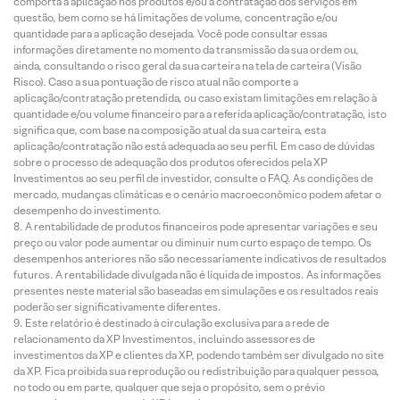
comporta a aplicação nos produtos e/ou a contratação dos serviços em
questão, bem como se há limitações de volume, concentração e/ou
quantidade para a aplicação desejada. Você pode consultar essas
informações diretamente no momento da transmissão da sua ordem ou,
ainda, consultando o risco geral da sua carteira na tela de carteira (Visão
Risco). Caso a sua pontuação de risco atual não comporte a
aplicação/contratação pretendida, ou caso existam limitações em relação à
quantidade e/ou volume financeiro para a referida aplicação/contratação, isto
significa que, com base na composição atual da sua carteira, esta
aplicação/contratação não está adequada ao seu perfil. Em caso de dúvidas
sobre o processo de adequação dos produtos oferecidos pela XP
Investimentos ao seu perfil de investidor, consulte o FAQ. As condições de
mercado, mudanças climáticas e o cenário macroeconômico podem afetar o
desempenho do investimento.
A rentabilidade de produtos financeiros pode apresentar variações e seu
preço ou valor pode aumentar ou diminuir num curto espaço de tempo. Os
desempenhos anteriores não são necessariamente indicativos de resultados
futuros. A rentabilidade divulgada não é líquida de impostos. As informações
presentes neste material são baseadas em simulações e os resultados reais
poderão ser significativamente diferentes.
Este relatório é destinado à circulação exclusiva para a rede de
relacionamento da XP Investimentos, incluindo assessores de
investimentos da XP e clientes da XP, podendo também ser divulgado no site
da XP. Fica proibida sua reprodução ou redistribuição para qualquer pessoa,
no todo ou em parte, qualquer que seja o propósito, sem o prévio