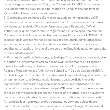
todas as regras previstas no Código de Conduta da APIMEC Brasil para o
Analista de Valores Mobiliários e na Política de Conduta dos Analistas de
Valores Mobiliários da XP Investimentos.
O atendimento de nossos clientes é realizado por empregados da XP
Investimentos ou por assessores de investimento que desempenham suas
atividades por meio da XP, em conformidade com a Resolução CVM nº
178/2023, os quais encontram-se registrados na Associação Nacional das
Corretoras e Distribuidoras de Títulos e Valores Mobiliários – ANCORD. O
assessor de investimento não pode realizar consultoria, administração ou
gestão de patrimônio de clientes, devendo atuar como intermediário e
solicitar autorização prévia do cliente para a realização de qualquer operação
no mercado de capitais.
Para fins de verificação da adequação do perfil do investidor aos serviços e
produtos de investimento oferecidos pela XP Investimentos, utilizamos a
metodologia de adequação dos produtos por portfólio, nos termos das
Regras e Procedimentos ANBIMA de Suitability nº 01 e do Código ANBIMA
de Distribuição de Produtos de Investimento. Essa metodologia consiste em
atribuir uma pontuação máxima de risco para cada perfil de investidor
(conservador, moderado e agressivo), bem como uma pontuação de risco
para cada um dos produtos oferecidos pela XP Investimentos, de modo que
todos os clientes possam ter acesso a todos os produtos, desde que dentro
das quantidades e limites da pontuação de risco definidas para o seu perfil.
Antes de aplicar nos produtos e/ou contratar os serviços objeto deste
material, é importante que você verifique se a sua pontuação de risco atual