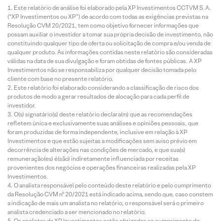
Este relatório de análise foi elaborado pela XP Investimentos CCTVM S.A.
(“XP Investimentos ou XP”) de acordo com todas as exigências previstas na
Resolução CVM 20/2021, tem como objetivo fornecer informações que
possam auxiliar o investidor a tomar sua própria decisão de investimento, não
constituindo qualquer tipo de oferta ou solicitação de compra e/ou venda de
qualquer produto. As informações contidas neste relatório são consideradas
válidas na data de sua divulgação e foram obtidas de fontes públicas. A XP
Investimentos não se responsabiliza por qualquer decisão tomada pelo
cliente com base no presente relatório.
Este relatório foi elaborado considerando a classificação de risco dos
produtos de modo a gerar resultados de alocação para cada perfil de
investidor.
O(s) signatário(s) deste relatório declara(m) que as recomendações
refletem única e exclusivamente suas análises e opiniões pessoais, que
foram produzidas de forma independente, inclusive em relação à XP
Investimentos e que estão sujeitas a modificações sem aviso prévio em
decorrência de alterações nas condições de mercado, e que sua(s)
remuneração(es) é(são) indiretamente influenciada por receitas
provenientes dos negócios e operações financeiras realizadas pela XP
Investimentos.
O analista responsável pelo conteúdo deste relatório e pelo cumprimento
da Resolução CVM nº 20/2021 está indicado acima, sendo que, caso constem
a indicação de mais um analista no relatório, o responsável será o primeiro
analista credenciado a ser mencionado no relatório.
Os analistas da XP Investimentos estão obrigados ao cumprimento de