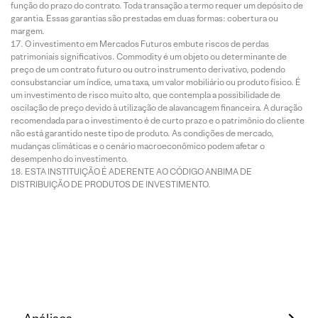
função do prazo do contrato. Toda transação a termo requer um depósito de
garantia. Essas garantias são prestadas em duas formas: cobertura ou
margem.
O investimento em Mercados Futuros embute riscos de perdas
patrimoniais significativos. Commodity é um objeto ou determinante de
preço de um contrato futuro ou outro instrumento derivativo, podendo
consubstanciar um índice, uma taxa, um valor mobiliário ou produto físico. É
um investimento de risco muito alto, que contempla a possibilidade de
oscilação de preço devido à utilização de alavancagem financeira. A duração
recomendada para o investimento é de curto prazo e o patrimônio do cliente
não está garantido neste tipo de produto. As condições de mercado,
mudanças climáticas e o cenário macroeconômico podem afetar o
desempenho do investimento.
ESTA INSTITUIÇÃO É ADERENTE AO CÓDIGO ANBIMA DE
DISTRIBUIÇÃO DE PRODUTOS DE INVESTIMENTO.