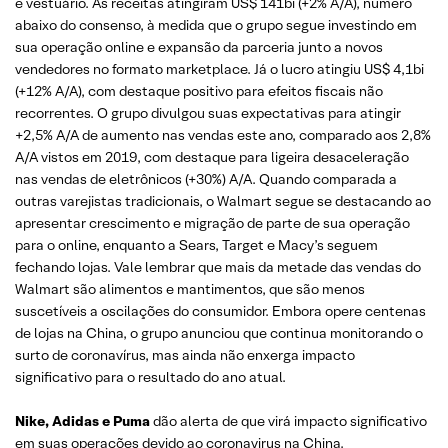
e vestuário. As receitas atingiram US$ 141bi (+2% A/A), número
abaixo do consenso, à medida que o grupo segue investindo em
sua operação online e expansão da parceria junto a novos
vendedores no formato marketplace. Já o lucro atingiu US$ 4,1bi
(+12% A/A), com destaque positivo para efeitos fiscais não
recorrentes. O grupo divulgou suas expectativas para atingir
+2,5% A/A de aumento nas vendas este ano, comparado aos 2,8%
A/A vistos em 2019, com destaque para ligeira desaceleração
nas vendas de eletrônicos (+30%) A/A. Quando comparada a
outras varejistas tradicionais, o Walmart segue se destacando ao
apresentar crescimento e migração de parte de sua operação
para o online, enquanto a Sears, Target e Macy’s seguem
fechando lojas. Vale lembrar que mais da metade das vendas do
Walmart são alimentos e mantimentos, que são menos
suscetíveis a oscilações do consumidor. Embora opere centenas
de lojas na China, o grupo anunciou que continua monitorando o
surto de coronavírus, mas ainda não enxerga impacto
significativo para o resultado do ano atual.
Nike, Adidas e Puma
dão alerta de que virá impacto significativo
em suas operações devido ao coronavirus na China.