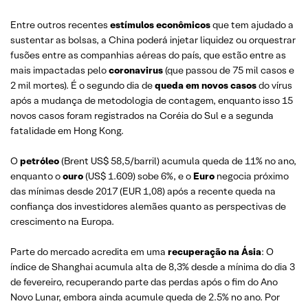
Entre outros recentes
estímulos econômicos
que tem ajudado a
sustentar as bolsas, a China poderá injetar liquidez ou orquestrar
fusões entre as companhias aéreas do país, que estão entre as
mais impactadas pelo
coronavirus
(que passou de 75 mil casos e
2 mil mortes). É o segundo dia de
queda em novos casos
do vírus
após a mudança de metodologia de contagem, enquanto isso 15
novos casos foram registrados na Coréia do Sul e a segunda
fatalidade em Hong Kong.
O
petróleo
(Brent US$ 58,5/barril) acumula queda de 11% no ano,
enquanto o
ouro
(US$ 1.609) sobe 6%, e o
Euro
negocia próximo
das mínimas desde 2017 (EUR 1,08) após a recente queda na
confiança dos investidores alemães quanto as perspectivas de
crescimento na Europa.
Parte do mercado acredita em uma
recuperação na Ásia
: O
índice de Shanghai acumula alta de 8,3% desde a mínima do dia 3
de fevereiro, recuperando parte das perdas após o fim do Ano
Novo Lunar, embora ainda acumule queda de 2.5% no ano. Por