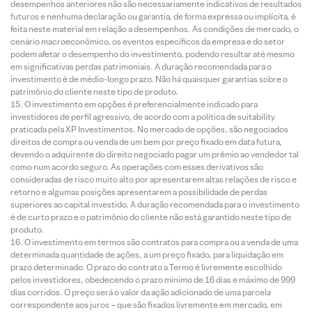
desempenhos anteriores não são necessariamente indicativos de resultados
futuros e nenhuma declaração ou garantia, de forma expressa ou implícita, é
feita neste material em relação a desempenhos. As condições de mercado, o
cenário macroeconômico, os eventos específicos da empresa e do setor
podem afetar o desempenho do investimento, podendo resultar até mesmo
em significativas perdas patrimoniais. A duração recomendada para o
investimento é de médio-longo prazo. Não há quaisquer garantias sobre o
patrimônio do cliente neste tipo de produto.
O investimento em opções é preferencialmente indicado para
investidores de perfil agressivo, de acordo com a política de suitability
praticada pela XP Investimentos. No mercado de opções, são negociados
direitos de compra ou venda de um bem por preço fixado em data futura,
devendo o adquirente do direito negociado pagar um prêmio ao vendedor tal
como num acordo seguro. As operações com esses derivativos são
consideradas de risco muito alto por apresentarem altas relações de risco e
retorno e algumas posições apresentarem a possibilidade de perdas
superiores ao capital investido. A duração recomendada para o investimento
é de curto prazo e o patrimônio do cliente não está garantido neste tipo de
produto.
O investimento em termos são contratos para compra ou a venda de uma
determinada quantidade de ações, a um preço fixado, para liquidação em
prazo determinado. O prazo do contrato a Termo é livremente escolhido
pelos investidores, obedecendo o prazo mínimo de 16 dias e máximo de 999
dias corridos. O preço será o valor da ação adicionado de uma parcela
correspondente aos juros – que são fixados livremente em mercado, em