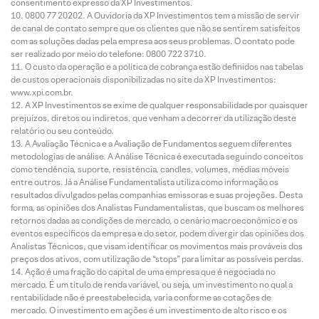
consentimento expresso da XP Investimentos.
0800 77 20202. A Ouvidoria da XP Investimentos tem a missão de servir
de canal de contato sempre que os clientes que não se sentirem satisfeitos
com as soluções dadas pela empresa aos seus problemas. O contato pode
ser realizado por meio do telefone: 0800 722 3710.
O custo da operação e a política de cobrança estão definidos nas tabelas
de custos operacionais disponibilizadas no site da XP Investimentos:
www.xpi.com.br.
A XP Investimentos se exime de qualquer responsabilidade por quaisquer
prejuízos, diretos ou indiretos, que venham a decorrer da utilização deste
relatório ou seu conteúdo.
A Avaliação Técnica e a Avaliação de Fundamentos seguem diferentes
metodologias de análise. A Análise Técnica é executada seguindo conceitos
como tendência, suporte, resistência, candles, volumes, médias móveis
entre outros. Já a Análise Fundamentalista utiliza como informação os
resultados divulgados pelas companhias emissoras e suas projeções. Desta
forma, as opiniões dos Analistas Fundamentalistas, que buscam os melhores
retornos dadas as condições de mercado, o cenário macroeconômico e os
eventos específicos da empresa e do setor, podem divergir das opiniões dos
Analistas Técnicos, que visam identificar os movimentos mais prováveis dos
preços dos ativos, com utilização de “stops” para limitar as possíveis perdas.
Ação é uma fração do capital de uma empresa que é negociada no
mercado. É um título de renda variável, ou seja, um investimento no qual a
rentabilidade não é preestabelecida, varia conforme as cotações de
mercado. O investimento em ações é um investimento de alto risco e os