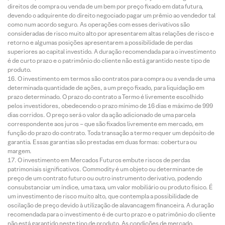
direitos de compra ou venda de um bem por preço fixado em data futura,
devendo o adquirente do direito negociado pagar um prêmio ao vendedor tal
como num acordo seguro. As operações com esses derivativos são
consideradas de risco muito alto por apresentarem altas relações de risco e
retorno e algumas posições apresentarem a possibilidade de perdas
superiores ao capital investido. A duração recomendada para o investimento
é de curto prazo e o patrimônio do cliente não está garantido neste tipo de
produto.
O investimento em termos são contratos para compra ou a venda de uma
determinada quantidade de ações, a um preço fixado, para liquidação em
prazo determinado. O prazo do contrato a Termo é livremente escolhido
pelos investidores, obedecendo o prazo mínimo de 16 dias e máximo de 999
dias corridos. O preço será o valor da ação adicionado de uma parcela
correspondente aos juros – que são fixados livremente em mercado, em
função do prazo do contrato. Toda transação a termo requer um depósito de
garantia. Essas garantias são prestadas em duas formas: cobertura ou
margem.
O investimento em Mercados Futuros embute riscos de perdas
patrimoniais significativos. Commodity é um objeto ou determinante de
preço de um contrato futuro ou outro instrumento derivativo, podendo
consubstanciar um índice, uma taxa, um valor mobiliário ou produto físico. É
um investimento de risco muito alto, que contempla a possibilidade de
oscilação de preço devido à utilização de alavancagem financeira. A duração
recomendada para o investimento é de curto prazo e o patrimônio do cliente
não está garantido neste tipo de produto. As condições de mercado,