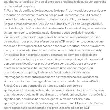
solicitar autorização prévia do cliente para a realização de qualquer operação
no mercado de capitais.
Para fins de verificação da adequação do perfil do investidor aos serviços e
produtos de investimento oferecidos pela XP Investimentos, utilizamos a
metodologia de adequação dos produtos por portfólio, nos termos das
Regras e Procedimentos ANBIMA de Suitability nº 01 e do Código ANBIMA
de Distribuição de Produtos de Investimento. Essa metodologia consiste em
atribuir uma pontuação máxima de risco para cada perfil de investidor
(conservador, moderado e agressivo), bem como uma pontuação de risco
para cada um dos produtos oferecidos pela XP Investimentos, de modo que
todos os clientes possam ter acesso a todos os produtos, desde que dentro
das quantidades e limites da pontuação de risco definidas para o seu perfil.
Antes de aplicar nos produtos e/ou contratar os serviços objeto deste
material, é importante que você verifique se a sua pontuação de risco atual
comporta a aplicação nos produtos e/ou a contratação dos serviços em
questão, bem como se há limitações de volume, concentração e/ou
quantidade para a aplicação desejada. Você pode consultar essas
informações diretamente no momento da transmissão da sua ordem ou,
ainda, consultando o risco geral da sua carteira na tela de carteira (Visão
Risco). Caso a sua pontuação de risco atual não comporte a
aplicação/contratação pretendida, ou caso existam limitações em relação à
quantidade e/ou volume financeiro para a referida aplicação/contratação, isto
significa que, com base na composição atual da sua carteira, esta
aplicação/contratação não está adequada ao seu perfil. Em caso de dúvidas
sobre o processo de adequação dos produtos oferecidos pela XP