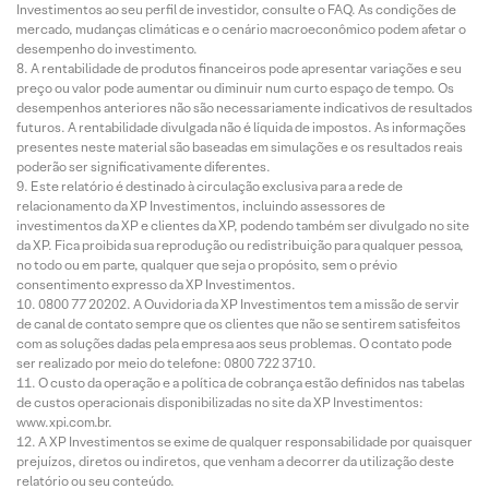
Investimentos ao seu perfil de investidor, consulte o FAQ. As condições de
mercado, mudanças climáticas e o cenário macroeconômico podem afetar o
desempenho do investimento.
A rentabilidade de produtos financeiros pode apresentar variações e seu
preço ou valor pode aumentar ou diminuir num curto espaço de tempo. Os
desempenhos anteriores não são necessariamente indicativos de resultados
futuros. A rentabilidade divulgada não é líquida de impostos. As informações
presentes neste material são baseadas em simulações e os resultados reais
poderão ser significativamente diferentes.
Este relatório é destinado à circulação exclusiva para a rede de
relacionamento da XP Investimentos, incluindo assessores de
investimentos da XP e clientes da XP, podendo também ser divulgado no site
da XP. Fica proibida sua reprodução ou redistribuição para qualquer pessoa,
no todo ou em parte, qualquer que seja o propósito, sem o prévio
consentimento expresso da XP Investimentos.
0800 77 20202. A Ouvidoria da XP Investimentos tem a missão de servir
de canal de contato sempre que os clientes que não se sentirem satisfeitos
com as soluções dadas pela empresa aos seus problemas. O contato pode
ser realizado por meio do telefone: 0800 722 3710.
O custo da operação e a política de cobrança estão definidos nas tabelas
de custos operacionais disponibilizadas no site da XP Investimentos:
www.xpi.com.br.
A XP Investimentos se exime de qualquer responsabilidade por quaisquer
prejuízos, diretos ou indiretos, que venham a decorrer da utilização deste
relatório ou seu conteúdo.