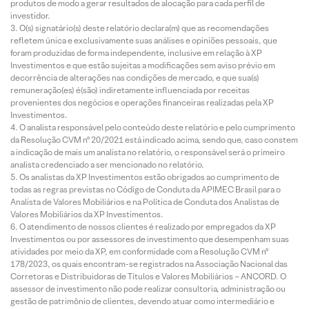
produtos de modo a gerar resultados de alocação para cada perfil de
investidor.
O(s) signatário(s) deste relatório declara(m) que as recomendações
refletem única e exclusivamente suas análises e opiniões pessoais, que
foram produzidas de forma independente, inclusive em relação à XP
Investimentos e que estão sujeitas a modificações sem aviso prévio em
decorrência de alterações nas condições de mercado, e que sua(s)
remuneração(es) é(são) indiretamente influenciada por receitas
provenientes dos negócios e operações financeiras realizadas pela XP
Investimentos.
O analista responsável pelo conteúdo deste relatório e pelo cumprimento
da Resolução CVM nº 20/2021 está indicado acima, sendo que, caso constem
a indicação de mais um analista no relatório, o responsável será o primeiro
analista credenciado a ser mencionado no relatório.
Os analistas da XP Investimentos estão obrigados ao cumprimento de
todas as regras previstas no Código de Conduta da APIMEC Brasil para o
Analista de Valores Mobiliários e na Política de Conduta dos Analistas de
Valores Mobiliários da XP Investimentos.
O atendimento de nossos clientes é realizado por empregados da XP
Investimentos ou por assessores de investimento que desempenham suas
atividades por meio da XP, em conformidade com a Resolução CVM nº
178/2023, os quais encontram-se registrados na Associação Nacional das
Corretoras e Distribuidoras de Títulos e Valores Mobiliários – ANCORD. O
assessor de investimento não pode realizar consultoria, administração ou
gestão de patrimônio de clientes, devendo atuar como intermediário e