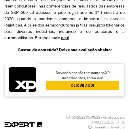
“semicondutores” nas conferências de resultados das empresas
do S&P 500 ultrapassou o pico registrado no 1º trimestre de
2020, quando a pandemia começou a impactar as cadeias
logísticas. A crise dos semicondutores já traz prejuízos bilionários
para diversas indústrias, incluindo a de celulares e a
automobilística. Entenda mais
aqui
.
Gostou do conteúdo? Deixe sua avaliação abaixo:
Se você ainda não tem conta na XP
Investimentos, abra a sua!
CLIQUE AQUI
04/06/2021 05:40:28 • Atualizado em
04/06/2021 06:04:31
3 minutos de leitura