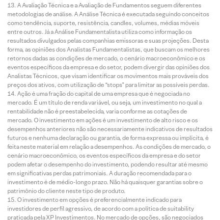
A Avaliação Técnica e a Avaliação de Fundamentos seguem diferentes
metodologias de análise. A Análise Técnica é executada seguindo conceitos
como tendência, suporte, resistência, candles, volumes, médias móveis
entre outros. Já a Análise Fundamentalista utiliza como informação os
resultados divulgados pelas companhias emissoras e suas projeções. Desta
forma, as opiniões dos Analistas Fundamentalistas, que buscam os melhores
retornos dadas as condições de mercado, o cenário macroeconômico e os
eventos específicos da empresa e do setor, podem divergir das opiniões dos
Analistas Técnicos, que visam identificar os movimentos mais prováveis dos
preços dos ativos, com utilização de “stops” para limitar as possíveis perdas.
Ação é uma fração do capital de uma empresa que é negociada no
mercado. É um título de renda variável, ou seja, um investimento no qual a
rentabilidade não é preestabelecida, varia conforme as cotações de
mercado. O investimento em ações é um investimento de alto risco e os
desempenhos anteriores não são necessariamente indicativos de resultados
futuros e nenhuma declaração ou garantia, de forma expressa ou implícita, é
feita neste material em relação a desempenhos. As condições de mercado, o
cenário macroeconômico, os eventos específicos da empresa e do setor
podem afetar o desempenho do investimento, podendo resultar até mesmo
em significativas perdas patrimoniais. A duração recomendada para o
investimento é de médio-longo prazo. Não há quaisquer garantias sobre o
patrimônio do cliente neste tipo de produto.
O investimento em opções é preferencialmente indicado para
investidores de perfil agressivo, de acordo com a política de suitability
praticada pela XP Investimentos. No mercado de opções, são negociados