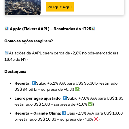
CLIQUE AQUI
Apple (Ticker: AAPL)
– Resultados do 1T25
Como as ações reagiram?
As ações da AAPL caem cerca de -2,8% no pós-mercado (às
16:45 de NY)
Destaques:
Receita:
Subiu +5,1% A/A para US$ 95,36 bi (estimado
US$ 94,59 bi – surpresa de +0,8%
)
Lucro por ação ajustado
:
Subiu +7,8% A/A para US$ 1,65
(estimado US$ 1,63 – surpresa de +1,6%
)
Receita
–
Grande China:
Caiu -2,3% A/A para US$ 16,00
bi (estimado US$ 16,83 – surpresa de -4,9%
)