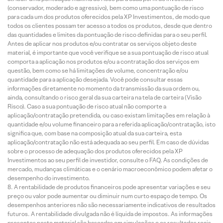
(conservador, moderado e agressivo), bem como uma pontuação de risco
para cada um dos produtos oferecidos pela XP Investimentos, de modo que
todos os clientes possam ter acesso a todos os produtos, desde que dentro
das quantidades e limites da pontuação de risco definidas para o seu perfil.
Antes de aplicar nos produtos e/ou contratar os serviços objeto deste
material, é importante que você verifique se a sua pontuação de risco atual
comporta a aplicação nos produtos e/ou a contratação dos serviços em
questão, bem como se há limitações de volume, concentração e/ou
quantidade para a aplicação desejada. Você pode consultar essas
informações diretamente no momento da transmissão da sua ordem ou,
ainda, consultando o risco geral da sua carteira na tela de carteira (Visão
Risco). Caso a sua pontuação de risco atual não comporte a
aplicação/contratação pretendida, ou caso existam limitações em relação à
quantidade e/ou volume financeiro para a referida aplicação/contratação, isto
significa que, com base na composição atual da sua carteira, esta
aplicação/contratação não está adequada ao seu perfil. Em caso de dúvidas
sobre o processo de adequação dos produtos oferecidos pela XP
Investimentos ao seu perfil de investidor, consulte o FAQ. As condições de
mercado, mudanças climáticas e o cenário macroeconômico podem afetar o
desempenho do investimento.
A rentabilidade de produtos financeiros pode apresentar variações e seu
preço ou valor pode aumentar ou diminuir num curto espaço de tempo. Os
desempenhos anteriores não são necessariamente indicativos de resultados
futuros. A rentabilidade divulgada não é líquida de impostos. As informações
presentes neste material são baseadas em simulações e os resultados reais