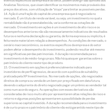
eventos específicos da empresa e do setor, podem divergir das opiniões dos
Analistas Técnicos, que visam identificar os movimentos mais prováveis dos
preços dos ativos, com utilização de “stops” para limitar as possíveis perdas.
Ação é uma fração do capital de uma empresa que é negociada no
mercado. É um título de renda variável, ou seja, um investimento no qual a
rentabilidade não é preestabelecida, varia conforme as cotações de
mercado. O investimento em ações é um investimento de alto risco e os
desempenhos anteriores não são necessariamente indicativos de resultados
futuros e nenhuma declaração ou garantia, de forma expressa ou implícita, é
feita neste material em relação a desempenhos. As condições de mercado, o
cenário macroeconômico, os eventos específicos da empresa e do setor
podem afetar o desempenho do investimento, podendo resultar até mesmo
em significativas perdas patrimoniais. A duração recomendada para o
investimento é de médio-longo prazo. Não há quaisquer garantias sobre o
patrimônio do cliente neste tipo de produto.
O investimento em opções é preferencialmente indicado para
investidores de perfil agressivo, de acordo com a política de suitability
praticada pela XP Investimentos. No mercado de opções, são negociados
direitos de compra ou venda de um bem por preço fixado em data futura,
devendo o adquirente do direito negociado pagar um prêmio ao vendedor tal
como num acordo seguro. As operações com esses derivativos são
consideradas de risco muito alto por apresentarem altas relações de risco e
retorno e algumas posições apresentarem a possibilidade de perdas
superiores ao capital investido. A duração recomendada para o investimento
é de curto prazo e o patrimônio do cliente não está garantido neste tipo de