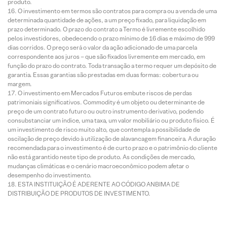
produto.
O investimento em termos são contratos para compra ou a venda de uma
determinada quantidade de ações, a um preço fixado, para liquidação em
prazo determinado. O prazo do contrato a Termo é livremente escolhido
pelos investidores, obedecendo o prazo mínimo de 16 dias e máximo de 999
dias corridos. O preço será o valor da ação adicionado de uma parcela
correspondente aos juros – que são fixados livremente em mercado, em
função do prazo do contrato. Toda transação a termo requer um depósito de
garantia. Essas garantias são prestadas em duas formas: cobertura ou
margem.
O investimento em Mercados Futuros embute riscos de perdas
patrimoniais significativos. Commodity é um objeto ou determinante de
preço de um contrato futuro ou outro instrumento derivativo, podendo
consubstanciar um índice, uma taxa, um valor mobiliário ou produto físico. É
um investimento de risco muito alto, que contempla a possibilidade de
oscilação de preço devido à utilização de alavancagem financeira. A duração
recomendada para o investimento é de curto prazo e o patrimônio do cliente
não está garantido neste tipo de produto. As condições de mercado,
mudanças climáticas e o cenário macroeconômico podem afetar o
desempenho do investimento.
ESTA INSTITUIÇÃO É ADERENTE AO CÓDIGO ANBIMA DE
DISTRIBUIÇÃO DE PRODUTOS DE INVESTIMENTO.