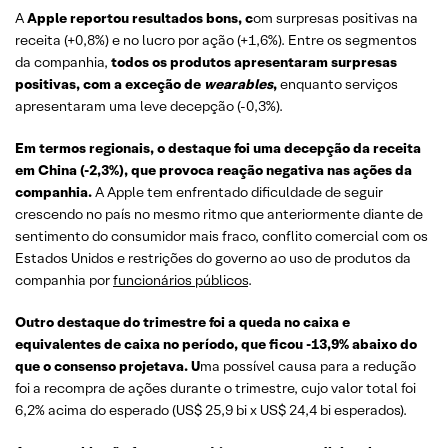
A
Apple reportou resultados bons, c
om surpresas positivas na
receita (+0,8%) e no lucro por ação (+1,6%). Entre os segmentos
da companhia,
todos os produtos apresentaram surpresas
positivas, com a exceção de
wearables
,
enquanto serviços
apresentaram uma leve decepção (-0,3%).
Em termos regionais, o destaque foi uma decepção da receita
em China (-2,3%), que provoca reação negativa nas ações da
companhia.
A Apple tem enfrentado dificuldade de seguir
crescendo no país no mesmo ritmo que anteriormente diante de
sentimento do consumidor mais fraco, conflito comercial com os
Estados Unidos e restrições do governo ao uso de produtos da
companhia por
funcionários públicos
.
Outro destaque do trimestre foi a queda no caixa e
equivalentes de caixa no período, que ficou -13,9% abaixo do
que o consenso projetava. U
ma possível causa para a redução
foi a recompra de ações durante o trimestre, cujo valor total foi
6,2% acima do esperado (US$ 25,9 bi x US$ 24,4 bi esperados).