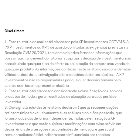
Disclaimer:
Este relatório de análise foi elaborado pela XP Investimentos CCTVM S.A.
(“XP Investimentos ou XP”) de acordo com todas as exigências previstas na
Resolução CVM 20/2021, tem como objetivo fornecer informações que
possam auxiliar o investidor a tomar sua própria decisão de investimento, não
constituindo qualquer tipo de oferta ou solicitação de compra e/ou venda de
qualquer produto. As informações contidas neste relatório são consideradas
válidas na data de sua divulgação e foram obtidas de fontes públicas. A XP
Investimentos não se responsabiliza por qualquer decisão tomada pelo
cliente com base no presente relatório.
Este relatório foi elaborado considerando a classificação de risco dos
produtos de modo a gerar resultados de alocação para cada perfil de
investidor.
O(s) signatário(s) deste relatório declara(m) que as recomendações
refletem única e exclusivamente suas análises e opiniões pessoais, que
foram produzidas de forma independente, inclusive em relação à XP
Investimentos e que estão sujeitas a modificações sem aviso prévio em
decorrência de alterações nas condições de mercado, e que sua(s)
remuneração(es) é(são) indiretamente influenciada por receitas