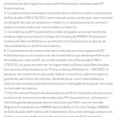
provenientes dos negócios e operações financeiras realizadas pela XP
Investimentos.
O analista responsável pelo conteúdo deste relatório e pelo cumprimento
da Resolução CVM nº 20/2021 está indicado acima, sendo que, caso constem
a indicação de mais um analista no relatório, o responsável será o primeiro
analista credenciado a ser mencionado no relatório.
Os analistas da XP Investimentos estão obrigados ao cumprimento de
todas as regras previstas no Código de Conduta da APIMEC Brasil para o
Analista de Valores Mobiliários e na Política de Conduta dos Analistas de
Valores Mobiliários da XP Investimentos.
O atendimento de nossos clientes é realizado por empregados da XP
Investimentos ou por assessores de investimento que desempenham suas
atividades por meio da XP, em conformidade com a Resolução CVM nº
178/2023, os quais encontram-se registrados na Associação Nacional das
Corretoras e Distribuidoras de Títulos e Valores Mobiliários – ANCORD. O
assessor de investimento não pode realizar consultoria, administração ou
gestão de patrimônio de clientes, devendo atuar como intermediário e
solicitar autorização prévia do cliente para a realização de qualquer operação
no mercado de capitais.
Para fins de verificação da adequação do perfil do investidor aos serviços e
produtos de investimento oferecidos pela XP Investimentos, utilizamos a
metodologia de adequação dos produtos por portfólio, nos termos das
Regras e Procedimentos ANBIMA de Suitability nº 01 e do Código ANBIMA
de Distribuição de Produtos de Investimento. Essa metodologia consiste em
atribuir uma pontuação máxima de risco para cada perfil de investidor