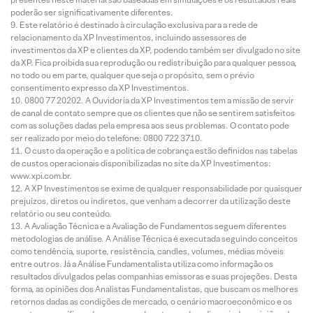
poderão ser significativamente diferentes.
Este relatório é destinado à circulação exclusiva para a rede de
relacionamento da XP Investimentos, incluindo assessores de
investimentos da XP e clientes da XP, podendo também ser divulgado no site
da XP. Fica proibida sua reprodução ou redistribuição para qualquer pessoa,
no todo ou em parte, qualquer que seja o propósito, sem o prévio
consentimento expresso da XP Investimentos.
0800 77 20202. A Ouvidoria da XP Investimentos tem a missão de servir
de canal de contato sempre que os clientes que não se sentirem satisfeitos
com as soluções dadas pela empresa aos seus problemas. O contato pode
ser realizado por meio do telefone: 0800 722 3710.
O custo da operação e a política de cobrança estão definidos nas tabelas
de custos operacionais disponibilizadas no site da XP Investimentos:
www.xpi.com.br.
A XP Investimentos se exime de qualquer responsabilidade por quaisquer
prejuízos, diretos ou indiretos, que venham a decorrer da utilização deste
relatório ou seu conteúdo.
A Avaliação Técnica e a Avaliação de Fundamentos seguem diferentes
metodologias de análise. A Análise Técnica é executada seguindo conceitos
como tendência, suporte, resistência, candles, volumes, médias móveis
entre outros. Já a Análise Fundamentalista utiliza como informação os
resultados divulgados pelas companhias emissoras e suas projeções. Desta
forma, as opiniões dos Analistas Fundamentalistas, que buscam os melhores
retornos dadas as condições de mercado, o cenário macroeconômico e os