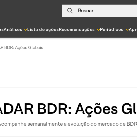
Buscar
os
Análises
Lista de ações
Recomendações
Periódicos
Apr
R BDR: Ações Globais
DAR BDR: Ações Gl
Acompanhe semanalmente a evolução do mercado de BDR