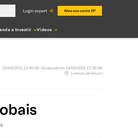
login expert
Abra sua conta XP
enda a Investir
Vídeos
20/03/2021 12:00:00 • Atualizado em 19/03/2021 17:26:06
1 minuto de leitura
obais
s