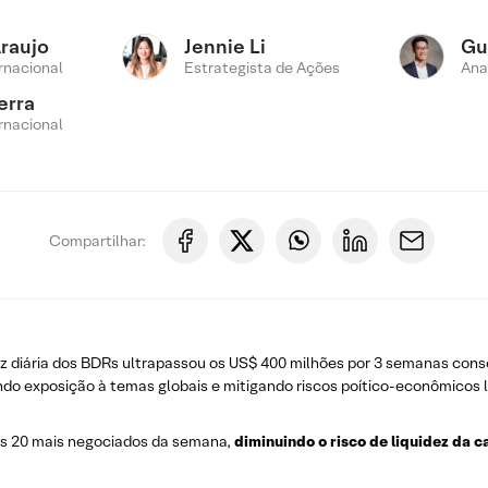
Araujo
Jennie Li
Gu
rnacional
Estrategista de Ações
Ana
erra
rnacional
Compartilhar:
uidez diária dos BDRs ultrapassou os US$ 400 milhões por 3 semanas conse
cando exposição à temas globais e mitigando riscos poítico-econômicos l
os 20 mais negociados da semana,
diminuindo o risco de liquidez da c