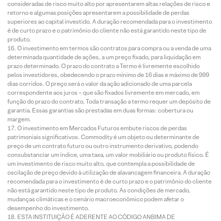
consideradas de risco muito alto por apresentarem altas relações de risco e
retorno e algumas posições apresentarem a possibilidade de perdas
superiores ao capital investido. A duração recomendada para o investimento
é de curto prazo e o patrimônio do cliente não está garantido neste tipo de
produto.
O investimento em termos são contratos para compra ou a venda de uma
determinada quantidade de ações, a um preço fixado, para liquidação em
prazo determinado. O prazo do contrato a Termo é livremente escolhido
pelos investidores, obedecendo o prazo mínimo de 16 dias e máximo de 999
dias corridos. O preço será o valor da ação adicionado de uma parcela
correspondente aos juros – que são fixados livremente em mercado, em
função do prazo do contrato. Toda transação a termo requer um depósito de
garantia. Essas garantias são prestadas em duas formas: cobertura ou
margem.
O investimento em Mercados Futuros embute riscos de perdas
patrimoniais significativos. Commodity é um objeto ou determinante de
preço de um contrato futuro ou outro instrumento derivativo, podendo
consubstanciar um índice, uma taxa, um valor mobiliário ou produto físico. É
um investimento de risco muito alto, que contempla a possibilidade de
oscilação de preço devido à utilização de alavancagem financeira. A duração
recomendada para o investimento é de curto prazo e o patrimônio do cliente
não está garantido neste tipo de produto. As condições de mercado,
mudanças climáticas e o cenário macroeconômico podem afetar o
desempenho do investimento.
ESTA INSTITUIÇÃO É ADERENTE AO CÓDIGO ANBIMA DE