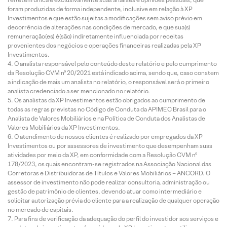
foram produzidas de forma independente, inclusive em relação à XP
Investimentos e que estão sujeitas a modificações sem aviso prévio em
decorrência de alterações nas condições de mercado, e que sua(s)
remuneração(es) é(são) indiretamente influenciada por receitas
provenientes dos negócios e operações financeiras realizadas pela XP
Investimentos.
O analista responsável pelo conteúdo deste relatório e pelo cumprimento
da Resolução CVM nº 20/2021 está indicado acima, sendo que, caso constem
a indicação de mais um analista no relatório, o responsável será o primeiro
analista credenciado a ser mencionado no relatório.
Os analistas da XP Investimentos estão obrigados ao cumprimento de
todas as regras previstas no Código de Conduta da APIMEC Brasil para o
Analista de Valores Mobiliários e na Política de Conduta dos Analistas de
Valores Mobiliários da XP Investimentos.
O atendimento de nossos clientes é realizado por empregados da XP
Investimentos ou por assessores de investimento que desempenham suas
atividades por meio da XP, em conformidade com a Resolução CVM nº
178/2023, os quais encontram-se registrados na Associação Nacional das
Corretoras e Distribuidoras de Títulos e Valores Mobiliários – ANCORD. O
assessor de investimento não pode realizar consultoria, administração ou
gestão de patrimônio de clientes, devendo atuar como intermediário e
solicitar autorização prévia do cliente para a realização de qualquer operação
no mercado de capitais.
Para fins de verificação da adequação do perfil do investidor aos serviços e