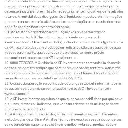
A rentabilidade de produtos financeiros pode apresentar variações e seu
preço ou valor pode aumentar ou diminuir num curto espaço de tempo. Os
desempenhos anteriores não são necessariamente indicativos de resultados
futuros. A rentabilidade divulgada não é líquida de impostos. As informações
presentes neste material são baseadas em simulações e os resultados reais
poderão ser significativamente diferentes.
Este relatório é destinado à circulação exclusiva para a rede de
relacionamento da XP Investimentos, incluindo assessores de
investimentos da XP e clientes da XP, podendo também ser divulgado no site
da XP. Fica proibida sua reprodução ou redistribuição para qualquer pessoa,
no todo ou em parte, qualquer que seja o propósito, sem o prévio
consentimento expresso da XP Investimentos.
0800 77 20202. A Ouvidoria da XP Investimentos tem a missão de servir
de canal de contato sempre que os clientes que não se sentirem satisfeitos
com as soluções dadas pela empresa aos seus problemas. O contato pode
ser realizado por meio do telefone: 0800 722 3710.
O custo da operação e a política de cobrança estão definidos nas tabelas
de custos operacionais disponibilizadas no site da XP Investimentos:
www.xpi.com.br.
A XP Investimentos se exime de qualquer responsabilidade por quaisquer
prejuízos, diretos ou indiretos, que venham a decorrer da utilização deste
relatório ou seu conteúdo.
A Avaliação Técnica e a Avaliação de Fundamentos seguem diferentes
metodologias de análise. A Análise Técnica é executada seguindo conceitos
como tendência, suporte, resistência, candles, volumes, médias móveis