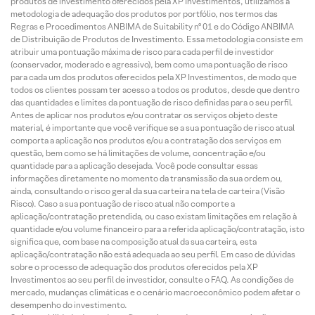
produtos de investimento oferecidos pela XP Investimentos, utilizamos a
metodologia de adequação dos produtos por portfólio, nos termos das
Regras e Procedimentos ANBIMA de Suitability nº 01 e do Código ANBIMA
de Distribuição de Produtos de Investimento. Essa metodologia consiste em
atribuir uma pontuação máxima de risco para cada perfil de investidor
(conservador, moderado e agressivo), bem como uma pontuação de risco
para cada um dos produtos oferecidos pela XP Investimentos, de modo que
todos os clientes possam ter acesso a todos os produtos, desde que dentro
das quantidades e limites da pontuação de risco definidas para o seu perfil.
Antes de aplicar nos produtos e/ou contratar os serviços objeto deste
material, é importante que você verifique se a sua pontuação de risco atual
comporta a aplicação nos produtos e/ou a contratação dos serviços em
questão, bem como se há limitações de volume, concentração e/ou
quantidade para a aplicação desejada. Você pode consultar essas
informações diretamente no momento da transmissão da sua ordem ou,
ainda, consultando o risco geral da sua carteira na tela de carteira (Visão
Risco). Caso a sua pontuação de risco atual não comporte a
aplicação/contratação pretendida, ou caso existam limitações em relação à
quantidade e/ou volume financeiro para a referida aplicação/contratação, isto
significa que, com base na composição atual da sua carteira, esta
aplicação/contratação não está adequada ao seu perfil. Em caso de dúvidas
sobre o processo de adequação dos produtos oferecidos pela XP
Investimentos ao seu perfil de investidor, consulte o FAQ. As condições de
mercado, mudanças climáticas e o cenário macroeconômico podem afetar o
desempenho do investimento.