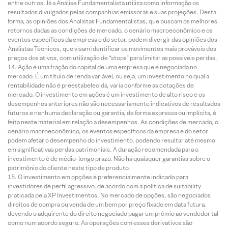
entre outros. Já a Análise Fundamentalista utiliza como informação os
resultados divulgados pelas companhias emissoras e suas projeções. Desta
forma, as opiniões dos Analistas Fundamentalistas, que buscam os melhores
retornos dadas as condições de mercado, o cenário macroeconômico e os
eventos específicos da empresa e do setor, podem divergir das opiniões dos
Analistas Técnicos, que visam identificar os movimentos mais prováveis dos
preços dos ativos, com utilização de “stops” para limitar as possíveis perdas.
Ação é uma fração do capital de uma empresa que é negociada no
mercado. É um título de renda variável, ou seja, um investimento no qual a
rentabilidade não é preestabelecida, varia conforme as cotações de
mercado. O investimento em ações é um investimento de alto risco e os
desempenhos anteriores não são necessariamente indicativos de resultados
futuros e nenhuma declaração ou garantia, de forma expressa ou implícita, é
feita neste material em relação a desempenhos. As condições de mercado, o
cenário macroeconômico, os eventos específicos da empresa e do setor
podem afetar o desempenho do investimento, podendo resultar até mesmo
em significativas perdas patrimoniais. A duração recomendada para o
investimento é de médio-longo prazo. Não há quaisquer garantias sobre o
patrimônio do cliente neste tipo de produto.
O investimento em opções é preferencialmente indicado para
investidores de perfil agressivo, de acordo com a política de suitability
praticada pela XP Investimentos. No mercado de opções, são negociados
direitos de compra ou venda de um bem por preço fixado em data futura,
devendo o adquirente do direito negociado pagar um prêmio ao vendedor tal
como num acordo seguro. As operações com esses derivativos são