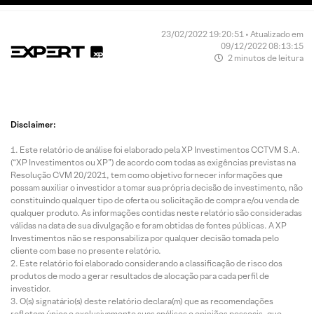
23/02/2022 19:20:51 • Atualizado em
09/12/2022 08:13:15
2 minutos de leitura
Disclaimer:
Este relatório de análise foi elaborado pela XP Investimentos CCTVM S.A.
(“XP Investimentos ou XP”) de acordo com todas as exigências previstas na
Resolução CVM 20/2021, tem como objetivo fornecer informações que
possam auxiliar o investidor a tomar sua própria decisão de investimento, não
constituindo qualquer tipo de oferta ou solicitação de compra e/ou venda de
qualquer produto. As informações contidas neste relatório são consideradas
válidas na data de sua divulgação e foram obtidas de fontes públicas. A XP
Investimentos não se responsabiliza por qualquer decisão tomada pelo
cliente com base no presente relatório.
Este relatório foi elaborado considerando a classificação de risco dos
produtos de modo a gerar resultados de alocação para cada perfil de
investidor.
O(s) signatário(s) deste relatório declara(m) que as recomendações
refletem única e exclusivamente suas análises e opiniões pessoais, que