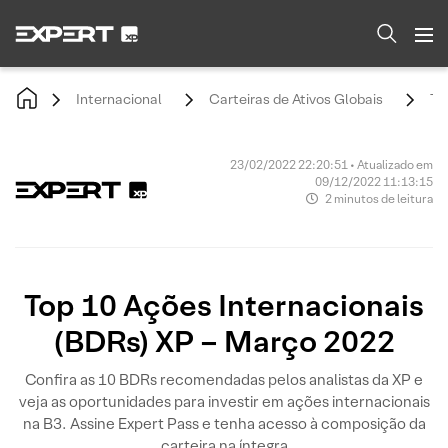
Internacional
Carteiras de Ativos Globais
To
23/02/2022 22:20:51 • Atualizado em
09/12/2022 11:13:15
2 minutos de leitura
Top 10 Ações Internacionais
(BDRs) XP – Março 2022
Confira as 10 BDRs recomendadas pelos analistas da XP e
veja as oportunidades para investir em ações internacionais
na B3. Assine Expert Pass e tenha acesso à composição da
carteira na íntegra