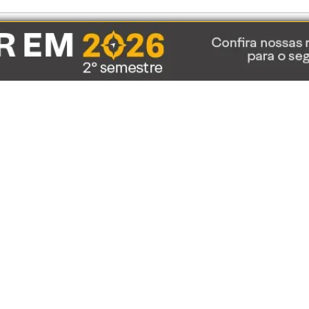
Receba o melhor do conteúdo
Expert pelo Telegram da XP