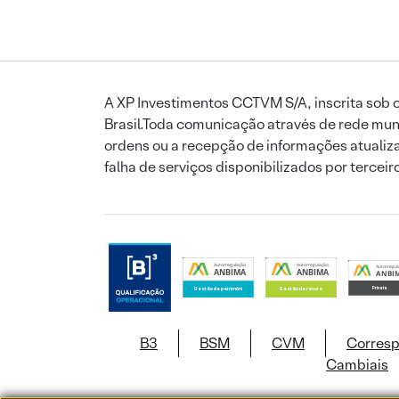
A XP Investimentos CCTVM S/A, inscrita sob o
Brasil.Toda comunicação através de rede mund
ordens ou a recepção de informações atualiza
falha de serviços disponibilizados por tercei
B3
BSM
CVM
Corres
Cambiais