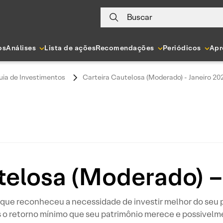
Buscar
os
Análises
Lista de ações
Recomendações
Periódicos
Apr
uia de Investimentos
Carteira Cautelosa (Moderado) - Janeiro 20
telosa (Moderado) –
or que reconheceu a necessidade de investir melhor do seu 
 o retorno mínimo que seu patrimônio merece e possivelm