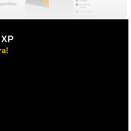
ortfólio,
 XP
ra!