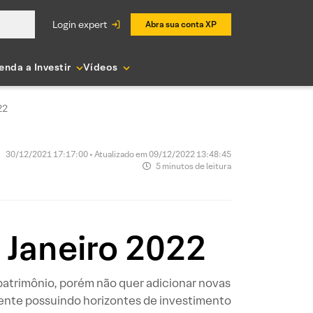
login expert
Abra sua conta XP
enda a Investir
Vídeos
22
30/12/2021 17:17:00 • Atualizado em 09/12/2022 13:48:45
5 minutos de leitura
 Janeiro 2022
patrimônio, porém não quer adicionar novas
ente possuindo horizontes de investimento