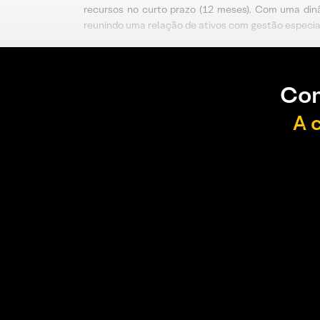
recursos no curto prazo (12 meses). Com uma dinâ
reunindo uma relação de ativos com gestão especia
Con
A 