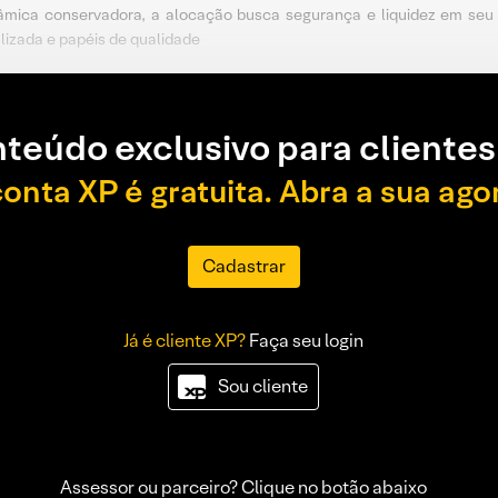
mica conservadora, a alocação busca segurança e liquidez em seu p
lizada e papéis de qualidade
teúdo exclusivo para clientes
conta XP é gratuita. Abra a sua ago
Cadastrar
Já é cliente XP?
Faça seu login
Sou cliente
Assessor ou parceiro? Clique no botão abaixo