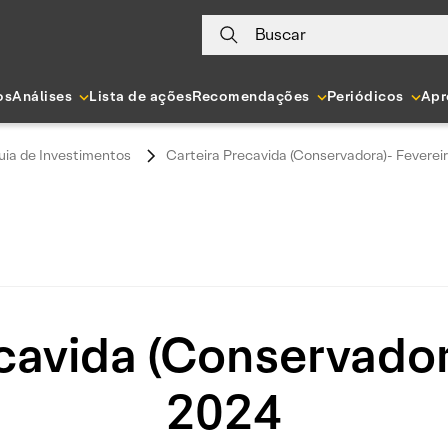
Buscar
os
Análises
Lista de ações
Recomendações
Periódicos
Apr
uia de Investimentos
Carteira Precavida (Conservadora)- Feverei
cavida (Conservador
2024