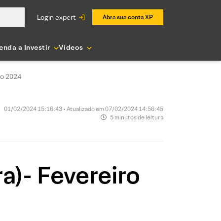
login expert
Abra sua conta XP
enda a Investir
Vídeos
ro 2024
01/02/2024 15:16:43 • Atualizado em 07/02/2024 14:56:45
5 minutos de leitura
a)- Fevereiro