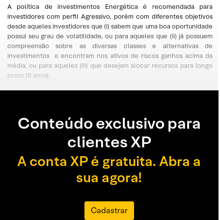
A política de investimentos Energética é recomendada para
investidores com perfil Agressivo, porém com diferentes objetivos
desde aqueles investidores que (i) sabem que uma boa oportunidade
possui seu grau de volatilidade, ou para aqueles que (ii) já possuem
compreensão sobre as diversas classes e alternativas de
investimentos e encontram nos ativos de riscos ganhos acima da
média, ou para aqueles (iii) que desejam alocar recursos para longo
prazo (6 anos).
Conteúdo exclusivo para
clientes XP
A conta XP é gratuita. Abra a
sua agora!
Cadastrar