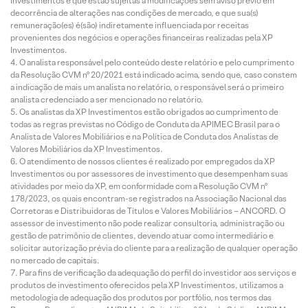
Investimentos e que estão sujeitas a modificações sem aviso prévio em
decorrência de alterações nas condições de mercado, e que sua(s)
remuneração(es) é(são) indiretamente influenciada por receitas
provenientes dos negócios e operações financeiras realizadas pela XP
Investimentos.
O analista responsável pelo conteúdo deste relatório e pelo cumprimento
da Resolução CVM nº 20/2021 está indicado acima, sendo que, caso constem
a indicação de mais um analista no relatório, o responsável será o primeiro
analista credenciado a ser mencionado no relatório.
Os analistas da XP Investimentos estão obrigados ao cumprimento de
todas as regras previstas no Código de Conduta da APIMEC Brasil para o
Analista de Valores Mobiliários e na Política de Conduta dos Analistas de
Valores Mobiliários da XP Investimentos.
O atendimento de nossos clientes é realizado por empregados da XP
Investimentos ou por assessores de investimento que desempenham suas
atividades por meio da XP, em conformidade com a Resolução CVM nº
178/2023, os quais encontram-se registrados na Associação Nacional das
Corretoras e Distribuidoras de Títulos e Valores Mobiliários – ANCORD. O
assessor de investimento não pode realizar consultoria, administração ou
gestão de patrimônio de clientes, devendo atuar como intermediário e
solicitar autorização prévia do cliente para a realização de qualquer operação
no mercado de capitais.
Para fins de verificação da adequação do perfil do investidor aos serviços e
produtos de investimento oferecidos pela XP Investimentos, utilizamos a
metodologia de adequação dos produtos por portfólio, nos termos das