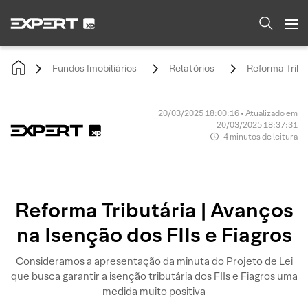
Fundos Imobiliários
Relatórios
Reforma Tribut
20/03/2025 18:00:16 • Atualizado em
20/03/2025 18:37:31
4 minutos de leitura
Reforma Tributária | Avanços
na Isenção dos FIIs e Fiagros
Consideramos a apresentação da minuta do Projeto de Lei
que busca garantir a isenção tributária dos FIIs e Fiagros uma
medida muito positiva