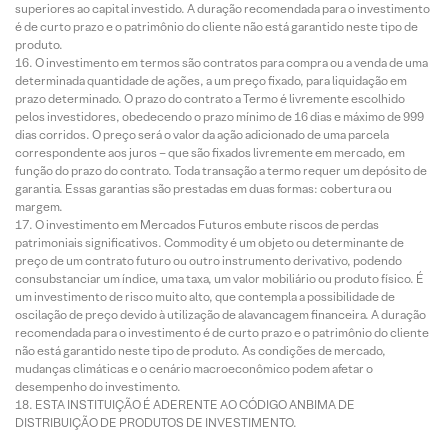
superiores ao capital investido. A duração recomendada para o investimento
é de curto prazo e o patrimônio do cliente não está garantido neste tipo de
produto.
O investimento em termos são contratos para compra ou a venda de uma
determinada quantidade de ações, a um preço fixado, para liquidação em
prazo determinado. O prazo do contrato a Termo é livremente escolhido
pelos investidores, obedecendo o prazo mínimo de 16 dias e máximo de 999
dias corridos. O preço será o valor da ação adicionado de uma parcela
correspondente aos juros – que são fixados livremente em mercado, em
função do prazo do contrato. Toda transação a termo requer um depósito de
garantia. Essas garantias são prestadas em duas formas: cobertura ou
margem.
O investimento em Mercados Futuros embute riscos de perdas
patrimoniais significativos. Commodity é um objeto ou determinante de
preço de um contrato futuro ou outro instrumento derivativo, podendo
consubstanciar um índice, uma taxa, um valor mobiliário ou produto físico. É
um investimento de risco muito alto, que contempla a possibilidade de
oscilação de preço devido à utilização de alavancagem financeira. A duração
recomendada para o investimento é de curto prazo e o patrimônio do cliente
não está garantido neste tipo de produto. As condições de mercado,
mudanças climáticas e o cenário macroeconômico podem afetar o
desempenho do investimento.
ESTA INSTITUIÇÃO É ADERENTE AO CÓDIGO ANBIMA DE
DISTRIBUIÇÃO DE PRODUTOS DE INVESTIMENTO.