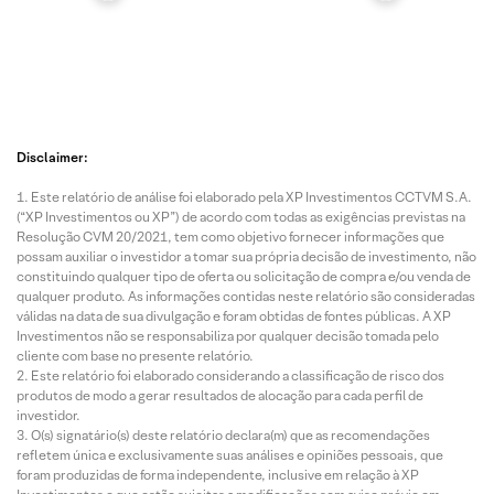
Disclaimer:
Este relatório de análise foi elaborado pela XP Investimentos CCTVM S.A.
(“XP Investimentos ou XP”) de acordo com todas as exigências previstas na
Resolução CVM 20/2021, tem como objetivo fornecer informações que
possam auxiliar o investidor a tomar sua própria decisão de investimento, não
constituindo qualquer tipo de oferta ou solicitação de compra e/ou venda de
qualquer produto. As informações contidas neste relatório são consideradas
válidas na data de sua divulgação e foram obtidas de fontes públicas. A XP
Investimentos não se responsabiliza por qualquer decisão tomada pelo
cliente com base no presente relatório.
Este relatório foi elaborado considerando a classificação de risco dos
produtos de modo a gerar resultados de alocação para cada perfil de
investidor.
O(s) signatário(s) deste relatório declara(m) que as recomendações
refletem única e exclusivamente suas análises e opiniões pessoais, que
foram produzidas de forma independente, inclusive em relação à XP