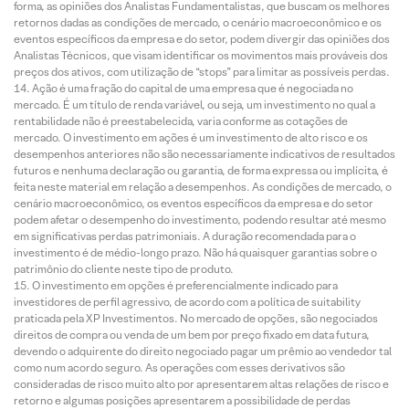
forma, as opiniões dos Analistas Fundamentalistas, que buscam os melhores
retornos dadas as condições de mercado, o cenário macroeconômico e os
eventos específicos da empresa e do setor, podem divergir das opiniões dos
Analistas Técnicos, que visam identificar os movimentos mais prováveis dos
preços dos ativos, com utilização de “stops” para limitar as possíveis perdas.
Ação é uma fração do capital de uma empresa que é negociada no
mercado. É um título de renda variável, ou seja, um investimento no qual a
rentabilidade não é preestabelecida, varia conforme as cotações de
mercado. O investimento em ações é um investimento de alto risco e os
desempenhos anteriores não são necessariamente indicativos de resultados
futuros e nenhuma declaração ou garantia, de forma expressa ou implícita, é
feita neste material em relação a desempenhos. As condições de mercado, o
cenário macroeconômico, os eventos específicos da empresa e do setor
podem afetar o desempenho do investimento, podendo resultar até mesmo
em significativas perdas patrimoniais. A duração recomendada para o
investimento é de médio-longo prazo. Não há quaisquer garantias sobre o
patrimônio do cliente neste tipo de produto.
O investimento em opções é preferencialmente indicado para
investidores de perfil agressivo, de acordo com a política de suitability
praticada pela XP Investimentos. No mercado de opções, são negociados
direitos de compra ou venda de um bem por preço fixado em data futura,
devendo o adquirente do direito negociado pagar um prêmio ao vendedor tal
como num acordo seguro. As operações com esses derivativos são
consideradas de risco muito alto por apresentarem altas relações de risco e
retorno e algumas posições apresentarem a possibilidade de perdas