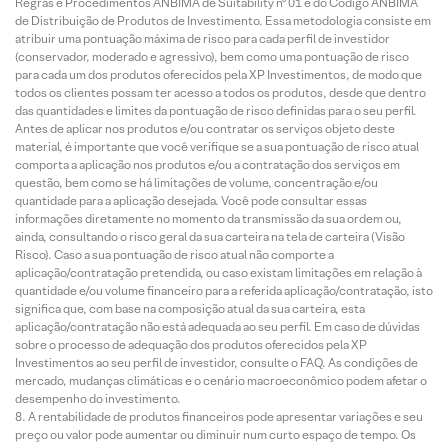
Regras e Procedimentos ANBIMA de Suitability nº 01 e do Código ANBIMA
de Distribuição de Produtos de Investimento. Essa metodologia consiste em
atribuir uma pontuação máxima de risco para cada perfil de investidor
(conservador, moderado e agressivo), bem como uma pontuação de risco
para cada um dos produtos oferecidos pela XP Investimentos, de modo que
todos os clientes possam ter acesso a todos os produtos, desde que dentro
das quantidades e limites da pontuação de risco definidas para o seu perfil.
Antes de aplicar nos produtos e/ou contratar os serviços objeto deste
material, é importante que você verifique se a sua pontuação de risco atual
comporta a aplicação nos produtos e/ou a contratação dos serviços em
questão, bem como se há limitações de volume, concentração e/ou
quantidade para a aplicação desejada. Você pode consultar essas
informações diretamente no momento da transmissão da sua ordem ou,
ainda, consultando o risco geral da sua carteira na tela de carteira (Visão
Risco). Caso a sua pontuação de risco atual não comporte a
aplicação/contratação pretendida, ou caso existam limitações em relação à
quantidade e/ou volume financeiro para a referida aplicação/contratação, isto
significa que, com base na composição atual da sua carteira, esta
aplicação/contratação não está adequada ao seu perfil. Em caso de dúvidas
sobre o processo de adequação dos produtos oferecidos pela XP
Investimentos ao seu perfil de investidor, consulte o FAQ. As condições de
mercado, mudanças climáticas e o cenário macroeconômico podem afetar o
desempenho do investimento.
A rentabilidade de produtos financeiros pode apresentar variações e seu
preço ou valor pode aumentar ou diminuir num curto espaço de tempo. Os