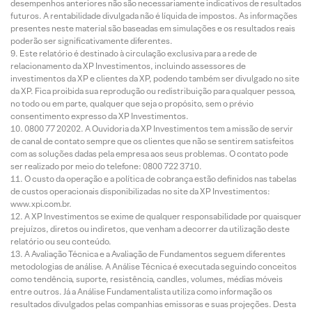
desempenhos anteriores não são necessariamente indicativos de resultados
futuros. A rentabilidade divulgada não é líquida de impostos. As informações
presentes neste material são baseadas em simulações e os resultados reais
poderão ser significativamente diferentes.
Este relatório é destinado à circulação exclusiva para a rede de
relacionamento da XP Investimentos, incluindo assessores de
investimentos da XP e clientes da XP, podendo também ser divulgado no site
da XP. Fica proibida sua reprodução ou redistribuição para qualquer pessoa,
no todo ou em parte, qualquer que seja o propósito, sem o prévio
consentimento expresso da XP Investimentos.
0800 77 20202. A Ouvidoria da XP Investimentos tem a missão de servir
de canal de contato sempre que os clientes que não se sentirem satisfeitos
com as soluções dadas pela empresa aos seus problemas. O contato pode
ser realizado por meio do telefone: 0800 722 3710.
O custo da operação e a política de cobrança estão definidos nas tabelas
de custos operacionais disponibilizadas no site da XP Investimentos:
www.xpi.com.br.
A XP Investimentos se exime de qualquer responsabilidade por quaisquer
prejuízos, diretos ou indiretos, que venham a decorrer da utilização deste
relatório ou seu conteúdo.
A Avaliação Técnica e a Avaliação de Fundamentos seguem diferentes
metodologias de análise. A Análise Técnica é executada seguindo conceitos
como tendência, suporte, resistência, candles, volumes, médias móveis
entre outros. Já a Análise Fundamentalista utiliza como informação os
resultados divulgados pelas companhias emissoras e suas projeções. Desta