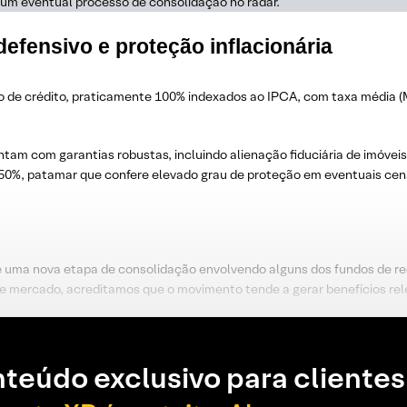
 um eventual processo de consolidação no radar.
 defensivo e proteção inflacionária
 de crédito, praticamente 100% indexados ao IPCA, com taxa média (
m com garantias robustas, incluindo alienação fiduciária de imóveis
 50%, patamar que confere elevado grau de proteção em eventuais cen
e uma nova etapa de consolidação envolvendo alguns dos fundos de re
e mercado, acreditamos que o movimento tende a gerar benefícios re
teúdo exclusivo para clientes