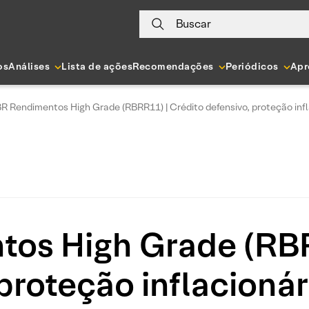
Buscar
os
Análises
Lista de ações
Recomendações
Periódicos
Apr
R Rendimentos High Grade (RBRR11) | Crédito defensivo, proteção infla
os High Grade (RBR
proteção inflacionár