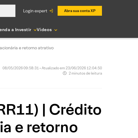
login expert
Abra sua conta XP
enda a Investir
Vídeos
cionária e retorno atrativo
08/05/2026 09:58:31 • Atualizado em 23/06/2026 12:04:50
2 minutos de leitura
R11) | Crédito
ia e retorno