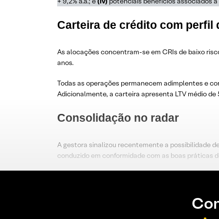
+ 9,2% a.a.; e
(iv)
potenciais benefícios associados a
Carteira de crédito com perfil
As alocações concentram-se em CRIs de baixo risco
anos.
Todas as operações permanecem adimplentes e conta
Adicionalmente, a carteira apresenta LTV médio de
Consolidação no radar
A gestora sinalizou recentemente a possibilidade d
conduzido em conformidade com as boas práticas d
Con