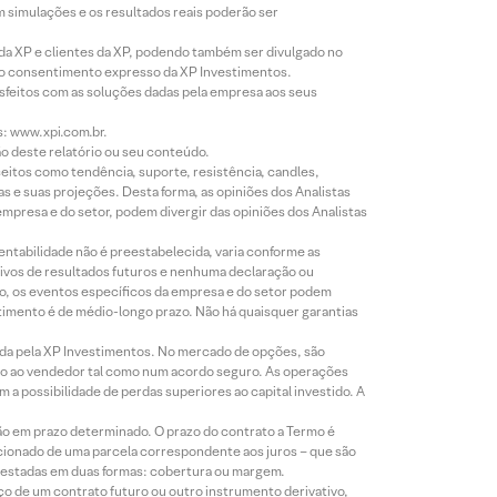
m simulações e os resultados reais poderão ser
 da XP e clientes da XP, podendo também ser divulgado no
évio consentimento expresso da XP Investimentos.
isfeitos com as soluções dadas pela empresa aos seus
s: www.xpi.com.br.
ão deste relatório ou seu conteúdo.
eitos como tendência, suporte, resistência, candles,
s e suas projeções. Desta forma, as opiniões dos Analistas
presa e do setor, podem divergir das opiniões dos Analistas
entabilidade não é preestabelecida, varia conforme as
ivos de resultados futuros e nenhuma declaração ou
co, os eventos específicos da empresa e do setor podem
timento é de médio-longo prazo. Não há quaisquer garantias
icada pela XP Investimentos. No mercado de opções, são
mio ao vendedor tal como num acordo seguro. As operações
a possibilidade de perdas superiores ao capital investido. A
ão em prazo determinado. O prazo do contrato a Termo é
icionado de uma parcela correspondente aos juros – que são
prestadas em duas formas: cobertura ou margem.
o de um contrato futuro ou outro instrumento derivativo,