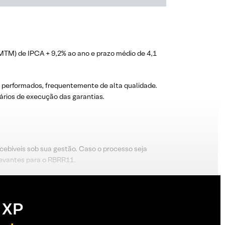
MTM) de IPCA + 9,2% ao ano e prazo médio de 4,1
 performados, frequentemente de alta qualidade.
ários de execução das garantias.
cebíveis sob sua gestão. Caso o processo seja
levantes para o RBRR11.
 XP