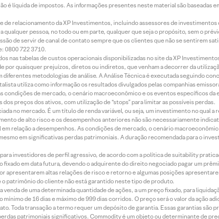
 não é líquida de impostos. As informações presentes neste material são baseadas e
rede de relacionamento da XP Investimentos, incluindo assessores de investimentos
ara qualquer pessoa, no todo ou em parte, qualquer que seja o propósito, sem o pr
ssão de servir de canal de contato sempre que os clientes que não se sentirem sat
e: 0800 722 3710.
dos nas tabelas de custos operacionais disponibilizadas no site da XP Investimento
 por quaisquer prejuízos, diretos ou indiretos, que venham a decorrer da utilizaç
 diferentes metodologias de análise. A Análise Técnica é executada seguindo conc
alista utiliza como informação os resultados divulgados pelas companhias emissora
 condições de mercado, o cenário macroeconômico e os eventos específicos da em
dos preços dos ativos, com utilização de “stops” para limitar as possíveis perdas.
ada no mercado. É um título de renda variável, ou seja, um investimento no qual a r
mento de alto risco e os desempenhos anteriores não são necessariamente indicat
terial em relação a desempenhos. As condições de mercado, o cenário macroeconômi
mesmo em significativas perdas patrimoniais. A duração recomendada para o inves
ra investidores de perfil agressivo, de acordo com a política de suitability prat
 fixado em data futura, devendo o adquirente do direito negociado pagar um prê
or apresentarem altas relações de risco e retorno e algumas posições apresentarem 
o patrimônio do cliente não está garantido neste tipo de produto.
 venda de uma determinada quantidade de ações, a um preço fixado, para liquidaç
 mínimo de 16 dias e máximo de 999 dias corridos. O preço será o valor da ação ad
ato. Toda transação a termo requer um depósito de garantia. Essas garantias são 
rdas patrimoniais significativos. Commodity é um objeto ou determinante de preç