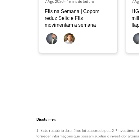
7 Ago 2026 • 4 mins de leitura
7 Ag
FIIs na Semana | Copom
HG
reduz Selic e FIIs
mi
movimentam a semana
Ita
Disclaimer:
Este relatório de análise foi elaborado pela XP Investim
fornecer informações que possam auxiliar o investidor a toma