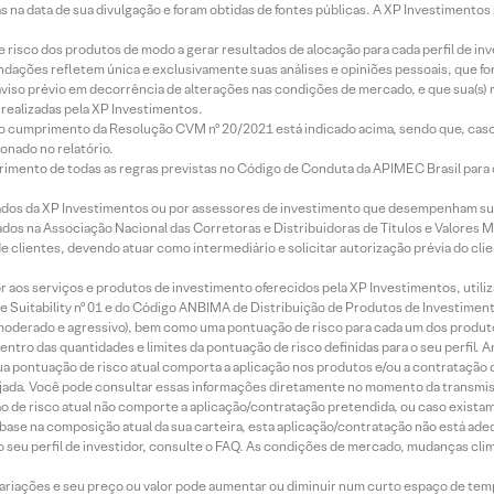
s na data de sua divulgação e foram obtidas de fontes públicas. A XP Investimentos
e risco dos produtos de modo a gerar resultados de alocação para cada perfil de inv
mendações refletem única e exclusivamente suas análises e opiniões pessoais, que 
aviso prévio em decorrência de alterações nas condições de mercado, e que sua(s)
realizadas pela XP Investimentos.
lo cumprimento da Resolução CVM nº 20/2021 está indicado acima, sendo que, caso 
onado no relatório.
imento de todas as regras previstas no Código de Conduta da APIMEC Brasil para o 
ados da XP Investimentos ou por assessores de investimento que desempenham sua
os na Associação Nacional das Corretoras e Distribuidoras de Títulos e Valores 
de clientes, devendo atuar como intermediário e solicitar autorização prévia do cl
idor aos serviços e produtos de investimento oferecidos pela XP Investimentos, uti
 Suitability nº 01 e do Código ANBIMA de Distribuição de Produtos de Investimen
r, moderado e agressivo), bem como uma pontuação de risco para cada um dos produ
ntro das quantidades e limites da pontuação de risco definidas para o seu perfil. A
 sua pontuação de risco atual comporta a aplicação nos produtos e/ou a contratação
jada. Você pode consultar essas informações diretamente no momento da transmissã
ação de risco atual não comporte a aplicação/contratação pretendida, ou caso exista
m base na composição atual da sua carteira, esta aplicação/contratação não está ad
 seu perfil de investidor, consulte o FAQ. As condições de mercado, mudanças cl
 variações e seu preço ou valor pode aumentar ou diminuir num curto espaço de t