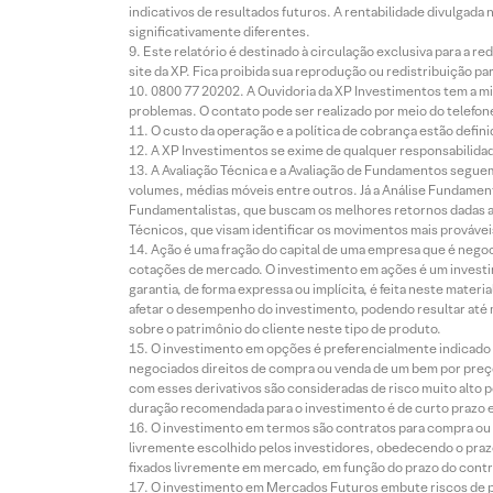
indicativos de resultados futuros. A rentabilidade divulgada
significativamente diferentes.
Este relatório é destinado à circulação exclusiva para a 
site da XP. Fica proibida sua reprodução ou redistribuição p
0800 77 20202. A Ouvidoria da XP Investimentos tem a mi
problemas. O contato pode ser realizado por meio do telefon
O custo da operação e a política de cobrança estão defini
A XP Investimentos se exime de qualquer responsabilidade
A Avaliação Técnica e a Avaliação de Fundamentos seguem
volumes, médias móveis entre outros. Já a Análise Fundament
Fundamentalistas, que buscam os melhores retornos dadas as
Técnicos, que visam identificar os movimentos mais prováveis 
Ação é uma fração do capital de uma empresa que é negoci
cotações de mercado. O investimento em ações é um investi
garantia, de forma expressa ou implícita, é feita neste ma
afetar o desempenho do investimento, podendo resultar até 
sobre o patrimônio do cliente neste tipo de produto.
O investimento em opções é preferencialmente indicado pa
negociados direitos de compra ou venda de um bem por preço
com esses derivativos são consideradas de risco muito alto p
duração recomendada para o investimento é de curto prazo e 
O investimento em termos são contratos para compra ou a
livremente escolhido pelos investidores, obedecendo o prazo
fixados livremente em mercado, em função do prazo do contr
O investimento em Mercados Futuros embute riscos de pe