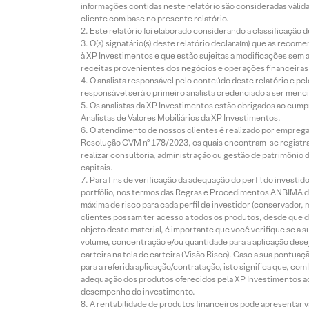
informações contidas neste relatório são consideradas válida
cliente com base no presente relatório.
Este relatório foi elaborado considerando a classificação d
O(s) signatário(s) deste relatório declara(m) que as reco
à XP Investimentos e que estão sujeitas a modificações sem 
receitas provenientes dos negócios e operações financeiras 
O analista responsável pelo conteúdo deste relatório e pe
responsável será o primeiro analista credenciado a ser menci
Os analistas da XP Investimentos estão obrigados ao cumpr
Analistas de Valores Mobiliários da XP Investimentos.
O atendimento de nossos clientes é realizado por empreg
Resolução CVM nº 178/2023, os quais encontram-se registrad
realizar consultoria, administração ou gestão de patrimônio 
capitais.
Para fins de verificação da adequação do perfil do invest
portfólio, nos termos das Regras e Procedimentos ANBIMA de
máxima de risco para cada perfil de investidor (conservado
clientes possam ter acesso a todos os produtos, desde que de
objeto deste material, é importante que você verifique se a
volume, concentração e/ou quantidade para a aplicação dese
carteira na tela de carteira (Visão Risco). Caso a sua pontu
para a referida aplicação/contratação, isto significa que, co
adequação dos produtos oferecidos pela XP Investimentos ao
desempenho do investimento.
A rentabilidade de produtos financeiros pode apresentar