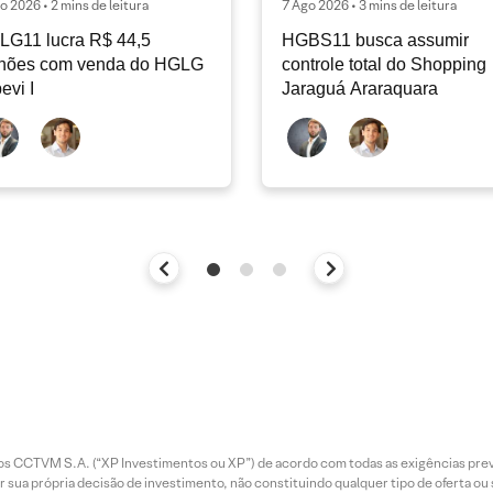
o 2026 • 2 mins de leitura
7 Ago 2026 • 3 mins de leitura
LG11 lucra R$ 44,5
HGBS11 busca assumir
lhões com venda do HGLG
controle total do Shopping
pevi I
Jaraguá Araraquara
entos CCTVM S.A. (“XP Investimentos ou XP”) de acordo com todas as exigências p
r sua própria decisão de investimento, não constituindo qualquer tipo de oferta ou