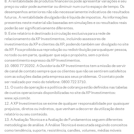
A rentabilidade de produtos financeiros pode apresentar variações e seu
preço ou valor pode aumentar ou diminuir num curto espaço de tempo. Os
desempenhos anteriores não são necessariamente indicativos de resultados
futuros. A rentabilidade divulgada não é líquida de impostos. As informações
presentes neste material são baseadas em simulações e os resultados reais
poderão ser significativamente diferentes.
Este relatório é destinado à circulação exclusiva para a rede de
relacionamento da XP Investimentos, incluindo assessores de
investimentos da XP e clientes da XP, podendo também ser divulgado no site
da XP. Fica proibida sua reprodução ou redistribuição para qualquer pessoa,
no todo ou em parte, qualquer que seja o propósito, sem o prévio
consentimento expresso da XP Investimentos.
0800 77 20202. A Ouvidoria da XP Investimentos tem a missão de servir
de canal de contato sempre que os clientes que não se sentirem satisfeitos
com as soluções dadas pela empresa aos seus problemas. O contato pode
ser realizado por meio do telefone: 0800 722 3710.
O custo da operação e a política de cobrança estão definidos nas tabelas
de custos operacionais disponibilizadas no site da XP Investimentos:
www.xpi.com.br.
A XP Investimentos se exime de qualquer responsabilidade por quaisquer
prejuízos, diretos ou indiretos, que venham a decorrer da utilização deste
relatório ou seu conteúdo.
A Avaliação Técnica e a Avaliação de Fundamentos seguem diferentes
metodologias de análise. A Análise Técnica é executada seguindo conceitos
como tendência, suporte, resistência, candles, volumes, médias móveis