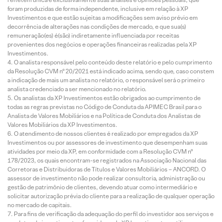
foram produzidas de forma independente, inclusive em relação à XP
Investimentos e que estão sujeitas a modificações sem aviso prévio em
decorrência de alterações nas condições de mercado, e que sua(s)
remuneração(es) é(são) indiretamente influenciada por receitas
provenientes dos negócios e operações financeiras realizadas pela XP
Investimentos.
O analista responsável pelo conteúdo deste relatório e pelo cumprimento
da Resolução CVM nº 20/2021 está indicado acima, sendo que, caso constem
a indicação de mais um analista no relatório, o responsável será o primeiro
analista credenciado a ser mencionado no relatório.
Os analistas da XP Investimentos estão obrigados ao cumprimento de
todas as regras previstas no Código de Conduta da APIMEC Brasil para o
Analista de Valores Mobiliários e na Política de Conduta dos Analistas de
Valores Mobiliários da XP Investimentos.
O atendimento de nossos clientes é realizado por empregados da XP
Investimentos ou por assessores de investimento que desempenham suas
atividades por meio da XP, em conformidade com a Resolução CVM nº
178/2023, os quais encontram-se registrados na Associação Nacional das
Corretoras e Distribuidoras de Títulos e Valores Mobiliários – ANCORD. O
assessor de investimento não pode realizar consultoria, administração ou
gestão de patrimônio de clientes, devendo atuar como intermediário e
solicitar autorização prévia do cliente para a realização de qualquer operação
no mercado de capitais.
Para fins de verificação da adequação do perfil do investidor aos serviços e