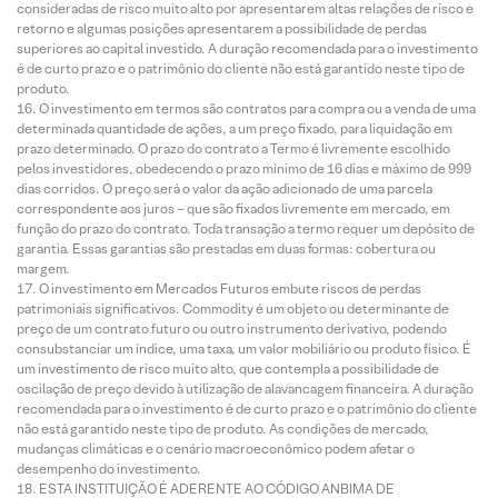
consideradas de risco muito alto por apresentarem altas relações de risco e
retorno e algumas posições apresentarem a possibilidade de perdas
superiores ao capital investido. A duração recomendada para o investimento
é de curto prazo e o patrimônio do cliente não está garantido neste tipo de
produto.
O investimento em termos são contratos para compra ou a venda de uma
determinada quantidade de ações, a um preço fixado, para liquidação em
prazo determinado. O prazo do contrato a Termo é livremente escolhido
pelos investidores, obedecendo o prazo mínimo de 16 dias e máximo de 999
dias corridos. O preço será o valor da ação adicionado de uma parcela
correspondente aos juros – que são fixados livremente em mercado, em
função do prazo do contrato. Toda transação a termo requer um depósito de
garantia. Essas garantias são prestadas em duas formas: cobertura ou
margem.
O investimento em Mercados Futuros embute riscos de perdas
patrimoniais significativos. Commodity é um objeto ou determinante de
preço de um contrato futuro ou outro instrumento derivativo, podendo
consubstanciar um índice, uma taxa, um valor mobiliário ou produto físico. É
um investimento de risco muito alto, que contempla a possibilidade de
oscilação de preço devido à utilização de alavancagem financeira. A duração
recomendada para o investimento é de curto prazo e o patrimônio do cliente
não está garantido neste tipo de produto. As condições de mercado,
mudanças climáticas e o cenário macroeconômico podem afetar o
desempenho do investimento.
ESTA INSTITUIÇÃO É ADERENTE AO CÓDIGO ANBIMA DE