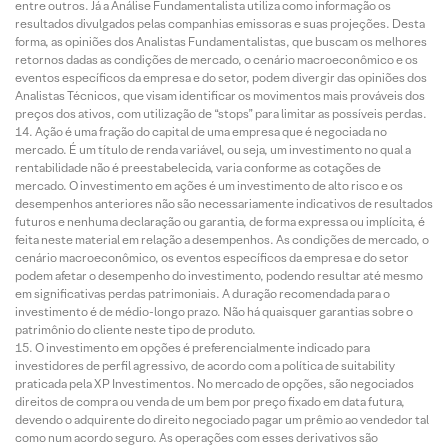
entre outros. Já a Análise Fundamentalista utiliza como informação os
resultados divulgados pelas companhias emissoras e suas projeções. Desta
forma, as opiniões dos Analistas Fundamentalistas, que buscam os melhores
retornos dadas as condições de mercado, o cenário macroeconômico e os
eventos específicos da empresa e do setor, podem divergir das opiniões dos
Analistas Técnicos, que visam identificar os movimentos mais prováveis dos
preços dos ativos, com utilização de “stops” para limitar as possíveis perdas.
Ação é uma fração do capital de uma empresa que é negociada no
mercado. É um título de renda variável, ou seja, um investimento no qual a
rentabilidade não é preestabelecida, varia conforme as cotações de
mercado. O investimento em ações é um investimento de alto risco e os
desempenhos anteriores não são necessariamente indicativos de resultados
futuros e nenhuma declaração ou garantia, de forma expressa ou implícita, é
feita neste material em relação a desempenhos. As condições de mercado, o
cenário macroeconômico, os eventos específicos da empresa e do setor
podem afetar o desempenho do investimento, podendo resultar até mesmo
em significativas perdas patrimoniais. A duração recomendada para o
investimento é de médio-longo prazo. Não há quaisquer garantias sobre o
patrimônio do cliente neste tipo de produto.
O investimento em opções é preferencialmente indicado para
investidores de perfil agressivo, de acordo com a política de suitability
praticada pela XP Investimentos. No mercado de opções, são negociados
direitos de compra ou venda de um bem por preço fixado em data futura,
devendo o adquirente do direito negociado pagar um prêmio ao vendedor tal
como num acordo seguro. As operações com esses derivativos são