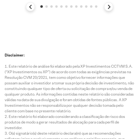
Disclaimer:
Este relatório de análise foi elaborado pela XP Investimentos CCTVM S.A.
(“XP Investimentos ou XP”) de acordo com todas as exigências previstas na
Resolução CVM 20/2021, tem como objetivo fornecer informações que
possam auxiliar o investidor a tomar sua própria decisão de investimento, não
constituindo qualquer tipo de oferta ou solicitação de compra e/ou venda de
qualquer produto. As informações contidas neste relatório são consideradas
válidas na data de sua divulgação e foram obtidas de fontes públicas. A XP
Investimentos não se responsabiliza por qualquer decisão tomada pelo
cliente com base no presente relatório.
Este relatório foi elaborado considerando a classificação de risco dos
produtos de modo a gerar resultados de alocação para cada perfil de
investidor.
O(s) signatário(s) deste relatório declara(m) que as recomendações
refletem única e exclusivamente suas análises e opiniões pessoais, que