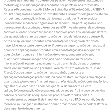
produtos de investimento oferecidos pela XP Investimentos, utilizamos a
metodologia de adequação dos produtos por portfólio, nos termos das
Regras e Procedimentos ANBIMA de Suitability nº 01 e do Código ANBIMA
de Distribuição de Produtos de Investimento. Essa metodologia consiste em
atribuir uma pontuação máxima de risco para cada perfil de investidor
(conservador, moderado e agressivo), bem como uma pontuação de risco
para cada um dos produtos oferecidos pela XP Investimentos, de modo que
todos os clientes possam ter acesso a todos os produtos, desde que dentro
das quantidades e limites da pontuação de risco definidas para o seu perfil.
Antes de aplicar nos produtos e/ou contratar os serviços objeto deste
material, é importante que você verifique se a sua pontuação de risco atual
comporta a aplicação nos produtos e/ou a contratação dos serviços em
questão, bem como se há limitações de volume, concentração e/ou
quantidade para a aplicação desejada. Você pode consultar essas
informações diretamente no momento da transmissão da sua ordem ou,
ainda, consultando o risco geral da sua carteira na tela de carteira (Visão
Risco). Caso a sua pontuação de risco atual não comporte a
aplicação/contratação pretendida, ou caso existam limitações em relação à
quantidade e/ou volume financeiro para a referida aplicação/contratação, isto
significa que, com base na composição atual da sua carteira, esta
aplicação/contratação não está adequada ao seu perfil. Em caso de dúvidas
sobre o processo de adequação dos produtos oferecidos pela XP
Investimentos ao seu perfil de investidor, consulte o FAQ. As condições de
mercado, mudanças climáticas e o cenário macroeconômico podem afetar o
desempenho do investimento.