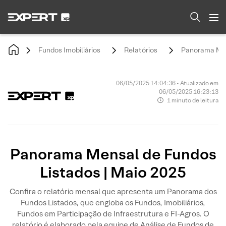
Fundos Imobiliários
Relatórios
Panorama Men
06/05/2025 14:04:36 • Atualizado em
06/05/2025 16:23:13
1 minuto de leitura
Panorama Mensal de Fundos
Listados | Maio 2025
Confira o relatório mensal que apresenta um Panorama dos
Fundos Listados, que engloba os Fundos, Imobiliários,
Fundos em Participação de Infraestrutura e FI-Agros. O
relatório é elaborado pela equipe de Análise de Fundos de