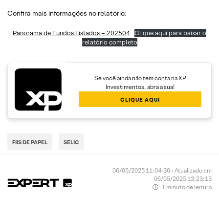
Confira mais informações no relatório:
Panorama de Fundos Listados – 202504
Clique aqui para baixar o
relatório completo
Se você ainda não tem conta na XP
Investimentos, abra a sua!
CLIQUE AQUI
FIIS DE PAPEL
SELIC
06/05/2025 11:04:36 • Atualizado em
06/05/2025 13:23:13
1 minuto de leitura