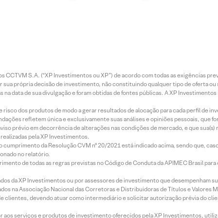
entos CCTVM S.A. (“XP Investimentos ou XP”) de acordo com todas as exigências p
r sua própria decisão de investimento, não constituindo qualquer tipo de oferta ou
s na data de sua divulgação e foram obtidas de fontes públicas. A XP Investimentos
e risco dos produtos de modo a gerar resultados de alocação para cada perfil de inv
mendações refletem única e exclusivamente suas análises e opiniões pessoais, que 
aviso prévio em decorrência de alterações nas condições de mercado, e que sua(s)
realizadas pela XP Investimentos.
lo cumprimento da Resolução CVM nº 20/2021 está indicado acima, sendo que, caso 
onado no relatório.
imento de todas as regras previstas no Código de Conduta da APIMEC Brasil para o 
ados da XP Investimentos ou por assessores de investimento que desempenham sua
os na Associação Nacional das Corretoras e Distribuidoras de Títulos e Valores 
de clientes, devendo atuar como intermediário e solicitar autorização prévia do cl
idor aos serviços e produtos de investimento oferecidos pela XP Investimentos, uti