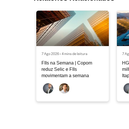
7 Ago 2026 • 4 mins de leitura
7 Ag
FIIs na Semana | Copom
HG
reduz Selic e FIIs
mi
movimentam a semana
Ita