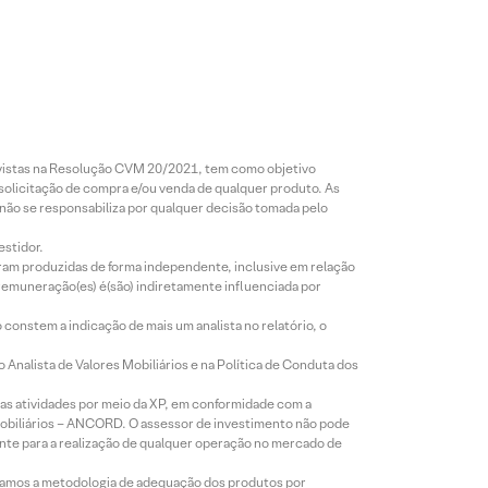
revistas na Resolução CVM 20/2021, tem como objetivo
 solicitação de compra e/ou venda de qualquer produto. As
 não se responsabiliza por qualquer decisão tomada pelo
estidor.
foram produzidas de forma independente, inclusive em relação
 remuneração(es) é(são) indiretamente influenciada por
constem a indicação de mais um analista no relatório, o
Analista de Valores Mobiliários e na Política de Conduta dos
s atividades por meio da XP, em conformidade com a
Mobiliários – ANCORD. O assessor de investimento não pode
iente para a realização de qualquer operação no mercado de
lizamos a metodologia de adequação dos produtos por