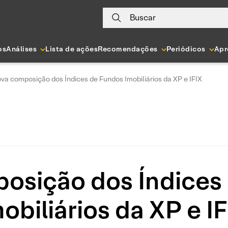
Buscar
os
Análises
Lista de ações
Recomendações
Periódicos
Apr
va composição dos Índices de Fundos Imobiliários da XP e IFIX
osição dos Índices
obiliários da XP e I