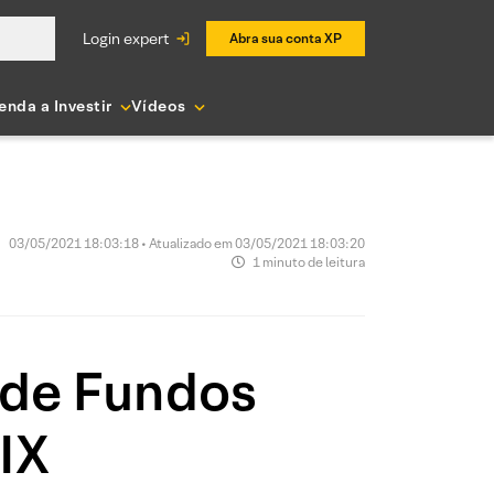
login expert
Abra sua conta XP
enda a Investir
Vídeos
03/05/2021 18:03:18 • Atualizado em 03/05/2021 18:03:20
1 minuto de leitura
 de Fundos
FIX