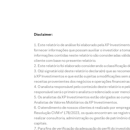
Disclaimer:
Este relatório de análise foi elaborado pela XP Investim
fornecer informações que possam auxiliar o investidor a toma
informações contidas neste relatório são consideradas válida
cliente com base no presente relatório.
Este relatório foi elaborado considerando a classificação d
O(s) signatário(s) deste relatório declara(m) que as reco
à XP Investimentos e que estão sujeitas a modificações sem 
receitas provenientes dos negócios e operações financeiras 
O analista responsável pelo conteúdo deste relatório e pe
responsável será o primeiro analista credenciado a ser menci
Os analistas da XP Investimentos estão obrigados ao cumpr
Analistas de Valores Mobiliários da XP Investimentos.
O atendimento de nossos clientes é realizado por empreg
Resolução CVM nº 178/2023, os quais encontram-se registrad
realizar consultoria, administração ou gestão de patrimônio 
capitais.
Para fins de verificação da adequação do perfil do invest