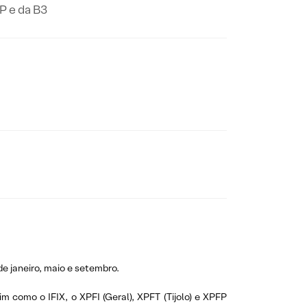
P e da B3
de janeiro, maio e setembro.
 como o IFIX, o XPFI (Geral), XPFT (Tijolo) e XPFP