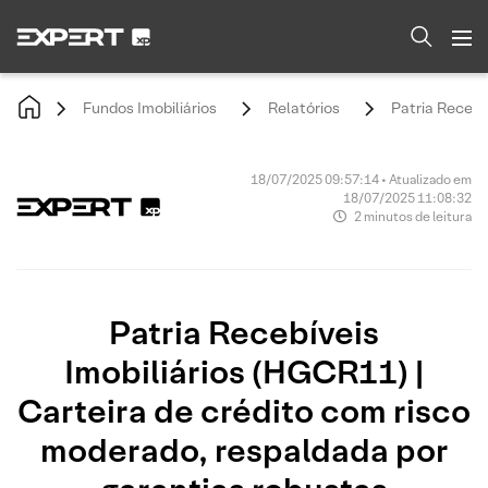
Fundos Imobiliários
Relatórios
Patria Recebí
18/07/2025 09:57:14 • Atualizado em
18/07/2025 11:08:32
2 minutos de leitura
Patria Recebíveis
Imobiliários (HGCR11) |
Carteira de crédito com risco
moderado, respaldada por