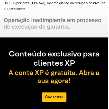
R$ 1,05 por cota (11% A/A), mesmo diante da redução do nível de
alavancagem.
Operação inadimplente em processo
de execução de garantia.
Conteúdo exclusivo para
clientes XP
A conta XP é gratuita. Abra a
sua agora!
Cadastrar