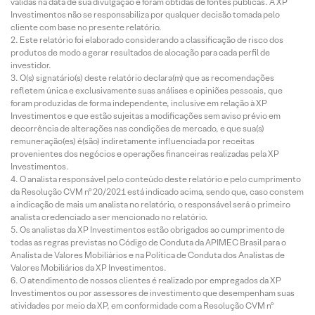
válidas na data de sua divulgação e foram obtidas de fontes públicas. A XP
Investimentos não se responsabiliza por qualquer decisão tomada pelo
cliente com base no presente relatório.
Este relatório foi elaborado considerando a classificação de risco dos
produtos de modo a gerar resultados de alocação para cada perfil de
investidor.
O(s) signatário(s) deste relatório declara(m) que as recomendações
refletem única e exclusivamente suas análises e opiniões pessoais, que
foram produzidas de forma independente, inclusive em relação à XP
Investimentos e que estão sujeitas a modificações sem aviso prévio em
decorrência de alterações nas condições de mercado, e que sua(s)
remuneração(es) é(são) indiretamente influenciada por receitas
provenientes dos negócios e operações financeiras realizadas pela XP
Investimentos.
O analista responsável pelo conteúdo deste relatório e pelo cumprimento
da Resolução CVM nº 20/2021 está indicado acima, sendo que, caso constem
a indicação de mais um analista no relatório, o responsável será o primeiro
analista credenciado a ser mencionado no relatório.
Os analistas da XP Investimentos estão obrigados ao cumprimento de
todas as regras previstas no Código de Conduta da APIMEC Brasil para o
Analista de Valores Mobiliários e na Política de Conduta dos Analistas de
Valores Mobiliários da XP Investimentos.
O atendimento de nossos clientes é realizado por empregados da XP
Investimentos ou por assessores de investimento que desempenham suas
atividades por meio da XP, em conformidade com a Resolução CVM nº