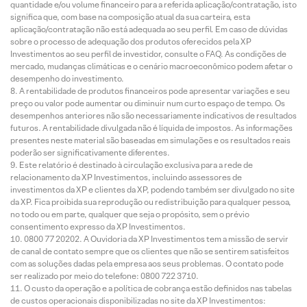
quantidade e/ou volume financeiro para a referida aplicação/contratação, isto
significa que, com base na composição atual da sua carteira, esta
aplicação/contratação não está adequada ao seu perfil. Em caso de dúvidas
sobre o processo de adequação dos produtos oferecidos pela XP
Investimentos ao seu perfil de investidor, consulte o FAQ. As condições de
mercado, mudanças climáticas e o cenário macroeconômico podem afetar o
desempenho do investimento.
A rentabilidade de produtos financeiros pode apresentar variações e seu
preço ou valor pode aumentar ou diminuir num curto espaço de tempo. Os
desempenhos anteriores não são necessariamente indicativos de resultados
futuros. A rentabilidade divulgada não é líquida de impostos. As informações
presentes neste material são baseadas em simulações e os resultados reais
poderão ser significativamente diferentes.
Este relatório é destinado à circulação exclusiva para a rede de
relacionamento da XP Investimentos, incluindo assessores de
investimentos da XP e clientes da XP, podendo também ser divulgado no site
da XP. Fica proibida sua reprodução ou redistribuição para qualquer pessoa,
no todo ou em parte, qualquer que seja o propósito, sem o prévio
consentimento expresso da XP Investimentos.
0800 77 20202. A Ouvidoria da XP Investimentos tem a missão de servir
de canal de contato sempre que os clientes que não se sentirem satisfeitos
com as soluções dadas pela empresa aos seus problemas. O contato pode
ser realizado por meio do telefone: 0800 722 3710.
O custo da operação e a política de cobrança estão definidos nas tabelas
de custos operacionais disponibilizadas no site da XP Investimentos: