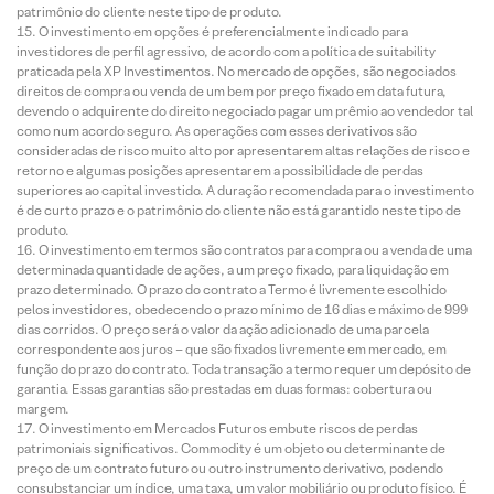
patrimônio do cliente neste tipo de produto.
O investimento em opções é preferencialmente indicado para
investidores de perfil agressivo, de acordo com a política de suitability
praticada pela XP Investimentos. No mercado de opções, são negociados
direitos de compra ou venda de um bem por preço fixado em data futura,
devendo o adquirente do direito negociado pagar um prêmio ao vendedor tal
como num acordo seguro. As operações com esses derivativos são
consideradas de risco muito alto por apresentarem altas relações de risco e
retorno e algumas posições apresentarem a possibilidade de perdas
superiores ao capital investido. A duração recomendada para o investimento
é de curto prazo e o patrimônio do cliente não está garantido neste tipo de
produto.
O investimento em termos são contratos para compra ou a venda de uma
determinada quantidade de ações, a um preço fixado, para liquidação em
prazo determinado. O prazo do contrato a Termo é livremente escolhido
pelos investidores, obedecendo o prazo mínimo de 16 dias e máximo de 999
dias corridos. O preço será o valor da ação adicionado de uma parcela
correspondente aos juros – que são fixados livremente em mercado, em
função do prazo do contrato. Toda transação a termo requer um depósito de
garantia. Essas garantias são prestadas em duas formas: cobertura ou
margem.
O investimento em Mercados Futuros embute riscos de perdas
patrimoniais significativos. Commodity é um objeto ou determinante de
preço de um contrato futuro ou outro instrumento derivativo, podendo
consubstanciar um índice, uma taxa, um valor mobiliário ou produto físico. É