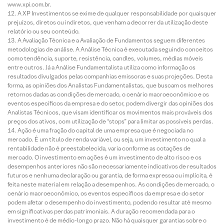
www.xpi.com.br.
A XP Investimentos se exime de qualquer responsabilidade por quaisquer
prejuízos, diretos ou indiretos, que venham a decorrer da utilização deste
relatório ou seu conteúdo.
A Avaliação Técnica e a Avaliação de Fundamentos seguem diferentes
metodologias de análise. A Análise Técnica é executada seguindo conceitos
como tendência, suporte, resistência, candles, volumes, médias móveis
entre outros. Já a Análise Fundamentalista utiliza como informação os
resultados divulgados pelas companhias emissoras e suas projeções. Desta
forma, as opiniões dos Analistas Fundamentalistas, que buscam os melhores
retornos dadas as condições de mercado, o cenário macroeconômico e os
eventos específicos da empresa e do setor, podem divergir das opiniões dos
Analistas Técnicos, que visam identificar os movimentos mais prováveis dos
preços dos ativos, com utilização de “stops” para limitar as possíveis perdas.
Ação é uma fração do capital de uma empresa que é negociada no
mercado. É um título de renda variável, ou seja, um investimento no qual a
rentabilidade não é preestabelecida, varia conforme as cotações de
mercado. O investimento em ações é um investimento de alto risco e os
desempenhos anteriores não são necessariamente indicativos de resultados
futuros e nenhuma declaração ou garantia, de forma expressa ou implícita, é
feita neste material em relação a desempenhos. As condições de mercado, o
cenário macroeconômico, os eventos específicos da empresa e do setor
podem afetar o desempenho do investimento, podendo resultar até mesmo
em significativas perdas patrimoniais. A duração recomendada para o
investimento é de médio-longo prazo. Não há quaisquer garantias sobre o