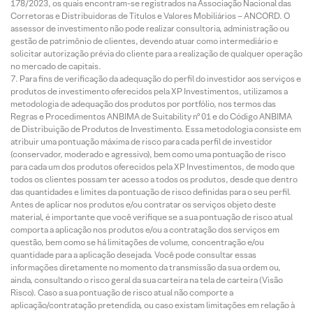
178/2023, os quais encontram-se registrados na Associação Nacional das
Corretoras e Distribuidoras de Títulos e Valores Mobiliários – ANCORD. O
assessor de investimento não pode realizar consultoria, administração ou
gestão de patrimônio de clientes, devendo atuar como intermediário e
solicitar autorização prévia do cliente para a realização de qualquer operação
no mercado de capitais.
Para fins de verificação da adequação do perfil do investidor aos serviços e
produtos de investimento oferecidos pela XP Investimentos, utilizamos a
metodologia de adequação dos produtos por portfólio, nos termos das
Regras e Procedimentos ANBIMA de Suitability nº 01 e do Código ANBIMA
de Distribuição de Produtos de Investimento. Essa metodologia consiste em
atribuir uma pontuação máxima de risco para cada perfil de investidor
(conservador, moderado e agressivo), bem como uma pontuação de risco
para cada um dos produtos oferecidos pela XP Investimentos, de modo que
todos os clientes possam ter acesso a todos os produtos, desde que dentro
das quantidades e limites da pontuação de risco definidas para o seu perfil.
Antes de aplicar nos produtos e/ou contratar os serviços objeto deste
material, é importante que você verifique se a sua pontuação de risco atual
comporta a aplicação nos produtos e/ou a contratação dos serviços em
questão, bem como se há limitações de volume, concentração e/ou
quantidade para a aplicação desejada. Você pode consultar essas
informações diretamente no momento da transmissão da sua ordem ou,
ainda, consultando o risco geral da sua carteira na tela de carteira (Visão
Risco). Caso a sua pontuação de risco atual não comporte a
aplicação/contratação pretendida, ou caso existam limitações em relação à