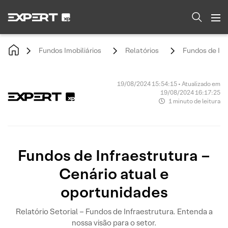
Fundos Imobiliários
Relatórios
Fundos de Inf
19/08/2024 15:54:15 • Atualizado em
19/08/2024 16:17:25
1 minuto de leitura
Fundos de Infraestrutura –
Cenário atual e
oportunidades
Relatório Setorial – Fundos de Infraestrutura. Entenda a
nossa visão para o setor.