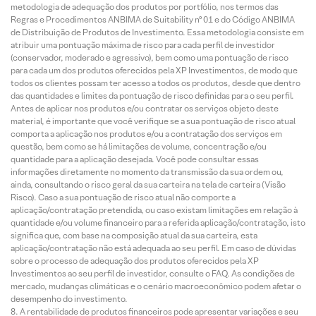
metodologia de adequação dos produtos por portfólio, nos termos das
Regras e Procedimentos ANBIMA de Suitability nº 01 e do Código ANBIMA
de Distribuição de Produtos de Investimento. Essa metodologia consiste em
atribuir uma pontuação máxima de risco para cada perfil de investidor
(conservador, moderado e agressivo), bem como uma pontuação de risco
para cada um dos produtos oferecidos pela XP Investimentos, de modo que
todos os clientes possam ter acesso a todos os produtos, desde que dentro
das quantidades e limites da pontuação de risco definidas para o seu perfil.
Antes de aplicar nos produtos e/ou contratar os serviços objeto deste
material, é importante que você verifique se a sua pontuação de risco atual
comporta a aplicação nos produtos e/ou a contratação dos serviços em
questão, bem como se há limitações de volume, concentração e/ou
quantidade para a aplicação desejada. Você pode consultar essas
informações diretamente no momento da transmissão da sua ordem ou,
ainda, consultando o risco geral da sua carteira na tela de carteira (Visão
Risco). Caso a sua pontuação de risco atual não comporte a
aplicação/contratação pretendida, ou caso existam limitações em relação à
quantidade e/ou volume financeiro para a referida aplicação/contratação, isto
significa que, com base na composição atual da sua carteira, esta
aplicação/contratação não está adequada ao seu perfil. Em caso de dúvidas
sobre o processo de adequação dos produtos oferecidos pela XP
Investimentos ao seu perfil de investidor, consulte o FAQ. As condições de
mercado, mudanças climáticas e o cenário macroeconômico podem afetar o
desempenho do investimento.
A rentabilidade de produtos financeiros pode apresentar variações e seu