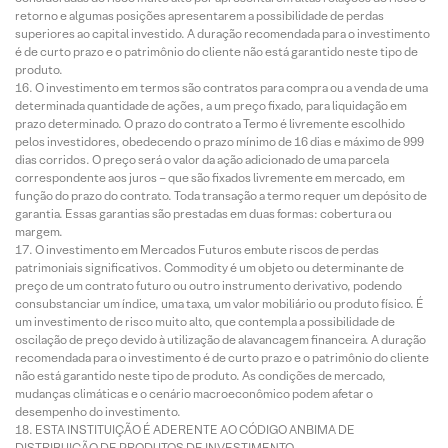
retorno e algumas posições apresentarem a possibilidade de perdas
superiores ao capital investido. A duração recomendada para o investimento
é de curto prazo e o patrimônio do cliente não está garantido neste tipo de
produto.
O investimento em termos são contratos para compra ou a venda de uma
determinada quantidade de ações, a um preço fixado, para liquidação em
prazo determinado. O prazo do contrato a Termo é livremente escolhido
pelos investidores, obedecendo o prazo mínimo de 16 dias e máximo de 999
dias corridos. O preço será o valor da ação adicionado de uma parcela
correspondente aos juros – que são fixados livremente em mercado, em
função do prazo do contrato. Toda transação a termo requer um depósito de
garantia. Essas garantias são prestadas em duas formas: cobertura ou
margem.
O investimento em Mercados Futuros embute riscos de perdas
patrimoniais significativos. Commodity é um objeto ou determinante de
preço de um contrato futuro ou outro instrumento derivativo, podendo
consubstanciar um índice, uma taxa, um valor mobiliário ou produto físico. É
um investimento de risco muito alto, que contempla a possibilidade de
oscilação de preço devido à utilização de alavancagem financeira. A duração
recomendada para o investimento é de curto prazo e o patrimônio do cliente
não está garantido neste tipo de produto. As condições de mercado,
mudanças climáticas e o cenário macroeconômico podem afetar o
desempenho do investimento.
ESTA INSTITUIÇÃO É ADERENTE AO CÓDIGO ANBIMA DE
DISTRIBUIÇÃO DE PRODUTOS DE INVESTIMENTO.