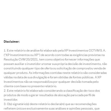
7 Ago
7 Ago
7 Ago
7 Ago
2026 • 4
2026 • 2
2026 • 3
2026 • 0
mins de
mins de
mins de
min de
leitura
leitura
leitura
leitura
Disclaimer:
FIIs na
HGLG1
HGBS1
FIIs d
Este relatório de análise foi elaborado pela XP Investimentos CCTVM S.A.
Seman
1 lucra
1 busca
papel
(“XP Investimentos ou XP”) de acordo com todas as exigências previstas na
a |
R$ 44,5
assumir
puxa
Resolução CVM 20/2021, tem como objetivo fornecer informações que
Copom
milhões
control
dese
possam auxiliar o investidor a tomar sua própria decisão de investimento, não
reduz
com
e total
penho
constituindo qualquer tipo de oferta ou solicitação de compra e/ou venda de
Selic e
venda
do
no 1º
qualquer produto. As informações contidas neste relatório são consideradas
válidas na data de sua divulgação e foram obtidas de fontes públicas. A XP
FIIs
do
Shoppi
semes
Investimentos não se responsabiliza por qualquer decisão tomada pelo
movime
HGLG
ng
e;
cliente com base no presente relatório.
ntam a
Itapevi I
Jaragu
confir
Este relatório foi elaborado considerando a classificação de risco dos
seman
á
desta
produtos de modo a gerar resultados de alocação para cada perfil de
investidor.
a
Araraq
ues e
O(s) signatário(s) deste relatório declara(m) que as recomendações
uara
persp
refletem única e exclusivamente suas análises e opiniões pessoais, que
ctivas