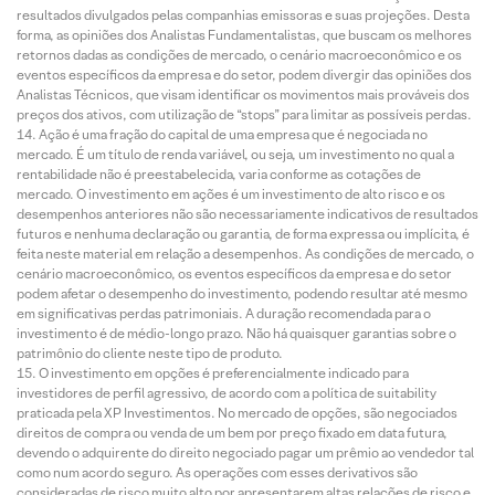
resultados divulgados pelas companhias emissoras e suas projeções. Desta
forma, as opiniões dos Analistas Fundamentalistas, que buscam os melhores
retornos dadas as condições de mercado, o cenário macroeconômico e os
eventos específicos da empresa e do setor, podem divergir das opiniões dos
Analistas Técnicos, que visam identificar os movimentos mais prováveis dos
preços dos ativos, com utilização de “stops” para limitar as possíveis perdas.
Ação é uma fração do capital de uma empresa que é negociada no
mercado. É um título de renda variável, ou seja, um investimento no qual a
rentabilidade não é preestabelecida, varia conforme as cotações de
mercado. O investimento em ações é um investimento de alto risco e os
desempenhos anteriores não são necessariamente indicativos de resultados
futuros e nenhuma declaração ou garantia, de forma expressa ou implícita, é
feita neste material em relação a desempenhos. As condições de mercado, o
cenário macroeconômico, os eventos específicos da empresa e do setor
podem afetar o desempenho do investimento, podendo resultar até mesmo
em significativas perdas patrimoniais. A duração recomendada para o
investimento é de médio-longo prazo. Não há quaisquer garantias sobre o
patrimônio do cliente neste tipo de produto.
O investimento em opções é preferencialmente indicado para
investidores de perfil agressivo, de acordo com a política de suitability
praticada pela XP Investimentos. No mercado de opções, são negociados
direitos de compra ou venda de um bem por preço fixado em data futura,
devendo o adquirente do direito negociado pagar um prêmio ao vendedor tal
como num acordo seguro. As operações com esses derivativos são
consideradas de risco muito alto por apresentarem altas relações de risco e