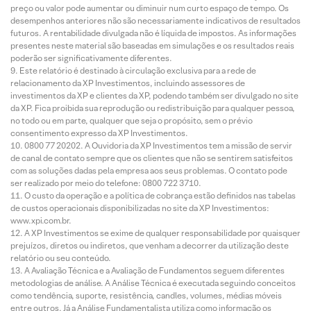
preço ou valor pode aumentar ou diminuir num curto espaço de tempo. Os
desempenhos anteriores não são necessariamente indicativos de resultados
futuros. A rentabilidade divulgada não é líquida de impostos. As informações
presentes neste material são baseadas em simulações e os resultados reais
poderão ser significativamente diferentes.
Este relatório é destinado à circulação exclusiva para a rede de
relacionamento da XP Investimentos, incluindo assessores de
investimentos da XP e clientes da XP, podendo também ser divulgado no site
da XP. Fica proibida sua reprodução ou redistribuição para qualquer pessoa,
no todo ou em parte, qualquer que seja o propósito, sem o prévio
consentimento expresso da XP Investimentos.
0800 77 20202. A Ouvidoria da XP Investimentos tem a missão de servir
de canal de contato sempre que os clientes que não se sentirem satisfeitos
com as soluções dadas pela empresa aos seus problemas. O contato pode
ser realizado por meio do telefone: 0800 722 3710.
O custo da operação e a política de cobrança estão definidos nas tabelas
de custos operacionais disponibilizadas no site da XP Investimentos:
www.xpi.com.br.
A XP Investimentos se exime de qualquer responsabilidade por quaisquer
prejuízos, diretos ou indiretos, que venham a decorrer da utilização deste
relatório ou seu conteúdo.
A Avaliação Técnica e a Avaliação de Fundamentos seguem diferentes
metodologias de análise. A Análise Técnica é executada seguindo conceitos
como tendência, suporte, resistência, candles, volumes, médias móveis
entre outros. Já a Análise Fundamentalista utiliza como informação os