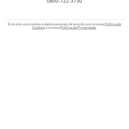
0800-722-3730
Este site usa cookies e dados pessoais de acordo com a nossa
Política de
Cookies
e a nossa
Política de Privacidade
.