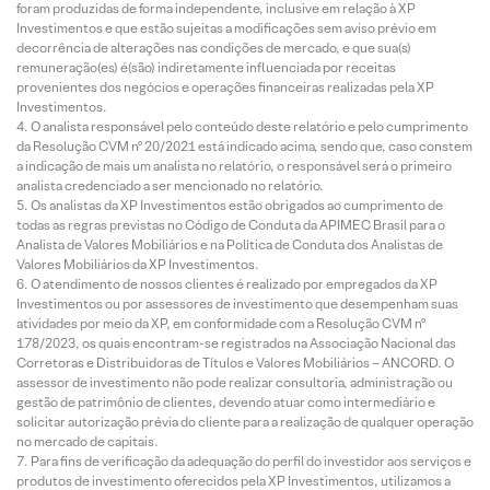
foram produzidas de forma independente, inclusive em relação à XP
Investimentos e que estão sujeitas a modificações sem aviso prévio em
decorrência de alterações nas condições de mercado, e que sua(s)
remuneração(es) é(são) indiretamente influenciada por receitas
provenientes dos negócios e operações financeiras realizadas pela XP
Investimentos.
O analista responsável pelo conteúdo deste relatório e pelo cumprimento
da Resolução CVM nº 20/2021 está indicado acima, sendo que, caso constem
a indicação de mais um analista no relatório, o responsável será o primeiro
analista credenciado a ser mencionado no relatório.
Os analistas da XP Investimentos estão obrigados ao cumprimento de
todas as regras previstas no Código de Conduta da APIMEC Brasil para o
Analista de Valores Mobiliários e na Política de Conduta dos Analistas de
Valores Mobiliários da XP Investimentos.
O atendimento de nossos clientes é realizado por empregados da XP
Investimentos ou por assessores de investimento que desempenham suas
atividades por meio da XP, em conformidade com a Resolução CVM nº
178/2023, os quais encontram-se registrados na Associação Nacional das
Corretoras e Distribuidoras de Títulos e Valores Mobiliários – ANCORD. O
assessor de investimento não pode realizar consultoria, administração ou
gestão de patrimônio de clientes, devendo atuar como intermediário e
solicitar autorização prévia do cliente para a realização de qualquer operação
no mercado de capitais.
Para fins de verificação da adequação do perfil do investidor aos serviços e
produtos de investimento oferecidos pela XP Investimentos, utilizamos a