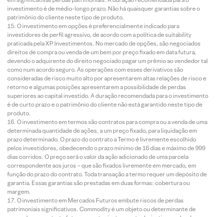
investimento é de médio-longo prazo. Não há quaisquer garantias sobre o
patrimônio do cliente neste tipo de produto.
O investimento em opções é preferencialmente indicado para
investidores de perfil agressivo, de acordo com a política de suitability
praticada pela XP Investimentos. No mercado de opções, são negociados
direitos de compra ou venda de um bem por preço fixado em data futura,
devendo o adquirente do direito negociado pagar um prêmio ao vendedor tal
como num acordo seguro. As operações com esses derivativos são
consideradas de risco muito alto por apresentarem altas relações de risco e
retorno e algumas posições apresentarem a possibilidade de perdas
superiores ao capital investido. A duração recomendada para o investimento
é de curto prazo e o patrimônio do cliente não está garantido neste tipo de
produto.
O investimento em termos são contratos para compra ou a venda de uma
determinada quantidade de ações, a um preço fixado, para liquidação em
prazo determinado. O prazo do contrato a Termo é livremente escolhido
pelos investidores, obedecendo o prazo mínimo de 16 dias e máximo de 999
dias corridos. O preço será o valor da ação adicionado de uma parcela
correspondente aos juros – que são fixados livremente em mercado, em
função do prazo do contrato. Toda transação a termo requer um depósito de
garantia. Essas garantias são prestadas em duas formas: cobertura ou
margem.
O investimento em Mercados Futuros embute riscos de perdas
patrimoniais significativos. Commodity é um objeto ou determinante de