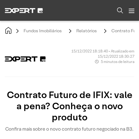
Fundos Imobiliários
Relatórios
Contrato Futu
15/12/2022 18:18:40 • Atualizado em
15/12/2022 18:30:27
5 minutos de leitura
Contrato Futuro de IFIX: vale
a pena? Conheça o novo
produto
Confira mais sobre o novo contrato futuro negociado na B3.