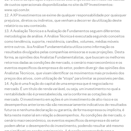
de custos operacionais disponibilizadas no site da XP Investimentos:
www.xpi.com.br.
A XP Investimentos se exime de qualquer responsabilidade por quaisquer
prejuízos, diretos ou indiretos, que venham a decorrer da utilização deste
relatório ou seu conteúdo.
A Avaliação Técnica e a Avaliação de Fundamentos seguem diferentes
metodologias de análise. A Análise Técnica é executada seguindo conceitos
como tendência, suporte, resistência, candles, volumes, médias móveis
entre outros. Já a Análise Fundamentalista utiliza como informação os
resultados divulgados pelas companhias emissoras e suas projeções. Desta
forma, as opiniões dos Analistas Fundamentalistas, que buscam os melhores
retornos dadas as condições de mercado, o cenário macroeconômico e os
eventos específicos da empresa e do setor, podem divergir das opiniões dos
Analistas Técnicos, que visam identificar os movimentos mais prováveis dos
preços dos ativos, com utilização de “stops” para limitar as possíveis perdas.
Ação é uma fração do capital de uma empresa que é negociada no
mercado. É um título de renda variável, ou seja, um investimento no qual a
rentabilidade não é preestabelecida, varia conforme as cotações de
mercado. O investimento em ações é um investimento de alto risco e os
desempenhos anteriores não são necessariamente indicativos de resultados
futuros e nenhuma declaração ou garantia, de forma expressa ou implícita, é
feita neste material em relação a desempenhos. As condições de mercado, o
cenário macroeconômico, os eventos específicos da empresa e do setor
podem afetar o desempenho do investimento, podendo resultar até mesmo
em significativas perdas patrimoniais. A duração recomendada para o