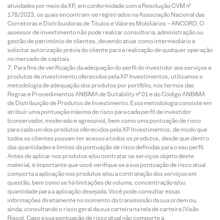
atividades por meio da XP, em conformidade com a Resolução CVM nº
178/2023, os quais encontram-se registrados na Associação Nacional das
Corretoras e Distribuidoras de Títulos e Valores Mobiliários – ANCORD. O
assessor de investimento não pode realizar consultoria, administração ou
gestão de patrimônio de clientes, devendo atuar como intermediário e
solicitar autorização prévia do cliente para a realização de qualquer operação
no mercado de capitais.
Para fins de verificação da adequação do perfil do investidor aos serviços e
produtos de investimento oferecidos pela XP Investimentos, utilizamos a
metodologia de adequação dos produtos por portfólio, nos termos das
Regras e Procedimentos ANBIMA de Suitability nº 01 e do Código ANBIMA
de Distribuição de Produtos de Investimento. Essa metodologia consiste em
atribuir uma pontuação máxima de risco para cada perfil de investidor
(conservador, moderado e agressivo), bem como uma pontuação de risco
para cada um dos produtos oferecidos pela XP Investimentos, de modo que
todos os clientes possam ter acesso a todos os produtos, desde que dentro
das quantidades e limites da pontuação de risco definidas para o seu perfil.
Antes de aplicar nos produtos e/ou contratar os serviços objeto deste
material, é importante que você verifique se a sua pontuação de risco atual
comporta a aplicação nos produtos e/ou a contratação dos serviços em
questão, bem como se há limitações de volume, concentração e/ou
quantidade para a aplicação desejada. Você pode consultar essas
informações diretamente no momento da transmissão da sua ordem ou,
ainda, consultando o risco geral da sua carteira na tela de carteira (Visão
Risco). Caso a sua pontuação de risco atual não comporte a