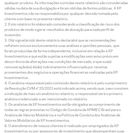
qualquer produto. As informações contidas neste relatório são consideradas
válidas na data de sua divulgação e foram obtidas de fontes públicas. A XP
Investimentos não se responsabiliza por qualquer decisão tomada pelo
cliente com base no presente relatório.
Este relatório foi elaborado considerando a classificação de risco dos
produtos de modo a gerar resultados de alocação para cada perfil de
investidor.
O(s) signatário(s) deste relatório declara(m) que as recomendações
refletem única e exclusivamente suas análises e opiniões pessoais, que
foram produzidas de forma independente, inclusive em relação à XP
Investimentos e que estão sujeitas a modificações sem aviso prévio em
decorrência de alterações nas condições de mercado, e que sua(s)
remuneração(es) é(são) indiretamente influenciada por receitas
provenientes dos negócios e operações financeiras realizadas pela XP
Investimentos.
O analista responsável pelo conteúdo deste relatório e pelo cumprimento
da Resolução CVM nº 20/2021 está indicado acima, sendo que, caso constem
a indicação de mais um analista no relatório, o responsável será o primeiro
analista credenciado a ser mencionado no relatório.
Os analistas da XP Investimentos estão obrigados ao cumprimento de
todas as regras previstas no Código de Conduta da APIMEC Brasil para o
Analista de Valores Mobiliários e na Política de Conduta dos Analistas de
Valores Mobiliários da XP Investimentos.
O atendimento de nossos clientes é realizado por empregados da XP
Investimentos ou por assessores de investimento que desempenham suas