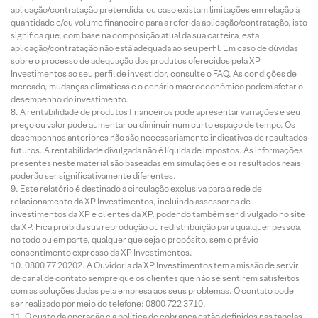
aplicação/contratação pretendida, ou caso existam limitações em relação à
quantidade e/ou volume financeiro para a referida aplicação/contratação, isto
significa que, com base na composição atual da sua carteira, esta
aplicação/contratação não está adequada ao seu perfil. Em caso de dúvidas
sobre o processo de adequação dos produtos oferecidos pela XP
Investimentos ao seu perfil de investidor, consulte o FAQ. As condições de
mercado, mudanças climáticas e o cenário macroeconômico podem afetar o
desempenho do investimento.
A rentabilidade de produtos financeiros pode apresentar variações e seu
preço ou valor pode aumentar ou diminuir num curto espaço de tempo. Os
desempenhos anteriores não são necessariamente indicativos de resultados
futuros. A rentabilidade divulgada não é líquida de impostos. As informações
presentes neste material são baseadas em simulações e os resultados reais
poderão ser significativamente diferentes.
Este relatório é destinado à circulação exclusiva para a rede de
relacionamento da XP Investimentos, incluindo assessores de
investimentos da XP e clientes da XP, podendo também ser divulgado no site
da XP. Fica proibida sua reprodução ou redistribuição para qualquer pessoa,
no todo ou em parte, qualquer que seja o propósito, sem o prévio
consentimento expresso da XP Investimentos.
0800 77 20202. A Ouvidoria da XP Investimentos tem a missão de servir
de canal de contato sempre que os clientes que não se sentirem satisfeitos
com as soluções dadas pela empresa aos seus problemas. O contato pode
ser realizado por meio do telefone: 0800 722 3710.
O custo da operação e a política de cobrança estão definidos nas tabelas