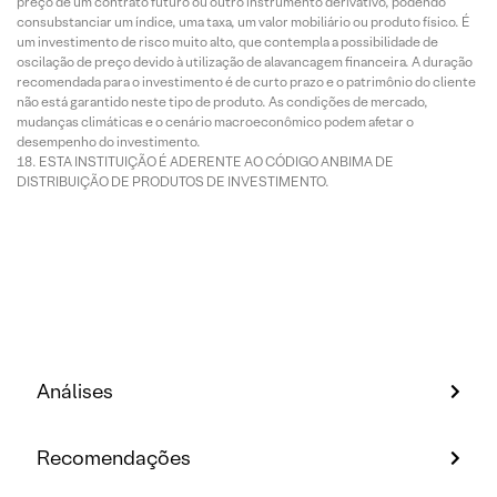
preço de um contrato futuro ou outro instrumento derivativo, podendo
consubstanciar um índice, uma taxa, um valor mobiliário ou produto físico. É
um investimento de risco muito alto, que contempla a possibilidade de
oscilação de preço devido à utilização de alavancagem financeira. A duração
recomendada para o investimento é de curto prazo e o patrimônio do cliente
não está garantido neste tipo de produto. As condições de mercado,
mudanças climáticas e o cenário macroeconômico podem afetar o
desempenho do investimento.
ESTA INSTITUIÇÃO É ADERENTE AO CÓDIGO ANBIMA DE
DISTRIBUIÇÃO DE PRODUTOS DE INVESTIMENTO.
Análises
Recomendações