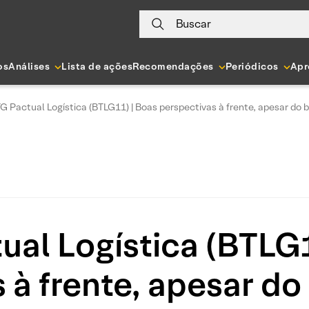
Buscar
os
Análises
Lista de ações
Recomendações
Periódicos
Apr
G Pactual Logística (BTLG11) | Boas perspectivas à frente, apesar do 
ual Logística (BTLG1
 à frente, apesar do