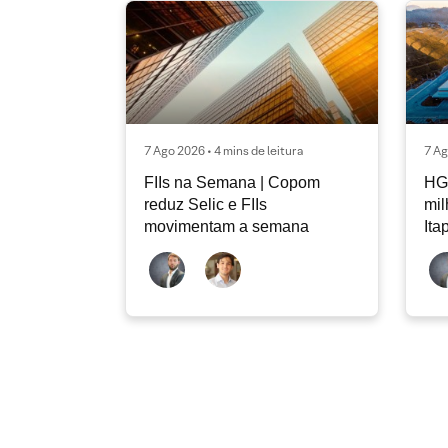
7 Ago 2026 • 4 mins de leitura
7 Ag
FIIs na Semana | Copom
HG
reduz Selic e FIIs
mi
movimentam a semana
Ita