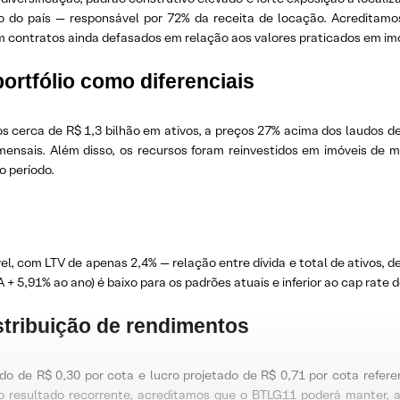
tico do país — responsável por 72% da receita de locação. Acredita
em contratos ainda defasados em relação aos valores praticados em imó
ortfólio como diferenciais
os cerca de R$ 1,3 bilhão em ativos, a preços 27% acima dos laudos de
nsais. Além disso, os recursos foram reinvestidos em imóveis de ma
o período.
l, com LTV de apenas 2,4% — relação entre dívida e total de ativos, d
+ 5,91% ao ano) é baixo para os padrões atuais e inferior ao cap rate do
istribuição de rendimentos
o de R$ 0,30 por cota e lucro projetado de R$ 0,71 por cota refe
o resultado recorrente, acreditamos que o BTLG11 poderá manter, a