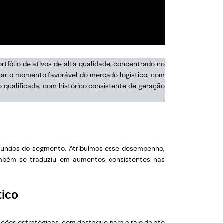
tfólio de ativos de alta qualidade, concentrado no
eitar o momento favorável do mercado logístico, com
o qualificada, com histórico consistente de geração
 fundos do segmento. Atribuímos esse desempenho,
também se traduziu em aumentos consistentes nas
tico
zações estratégicas, com destaque para o raio de até