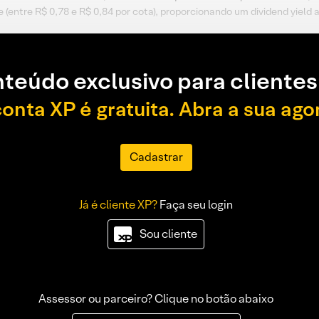
(entre R$ 0,78 e R$ 0,84 por cota), proporcionando um dividend yield a
teúdo exclusivo para clientes
conta XP é gratuita. Abra a sua ago
Cadastrar
Já é cliente XP?
Faça seu login
Sou cliente
Assessor ou parceiro? Clique no botão abaixo