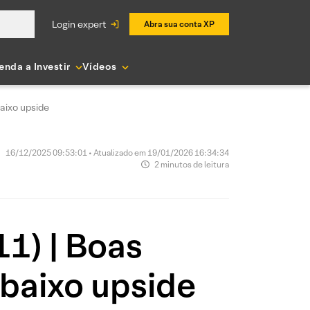
login expert
Abra sua conta XP
enda a Investir
Vídeos
baixo upside
16/12/2025 09:53:01 • Atualizado em 19/01/2026 16:34:34
2 minutos de leitura
1) | Boas
 baixo upside