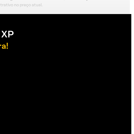
trativo no preço atual.
 XP
ra!