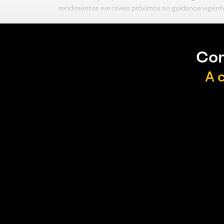
rendimentos em níveis próximos ao guidance vigente 
Con
A 