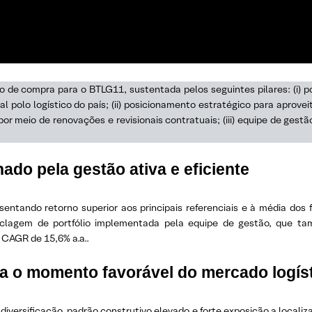
e compra para o BTLG11, sustentada pelos seguintes pilares: (i) por
al polo logístico do país; (ii) posicionamento estratégico para aprov
or meio de renovações e revisionais contratuais; (iii) equipe de gestã
do pela gestão ativa e eficiente
ntando retorno superior aos principais referenciais e à média dos
ciclagem de portfólio implementada pela equipe de gestão, que 
 CAGR de 15,6% a.a..
ra o momento favorável do mercado logís
 diversificação, padrão construtivo elevado e forte exposição a locali