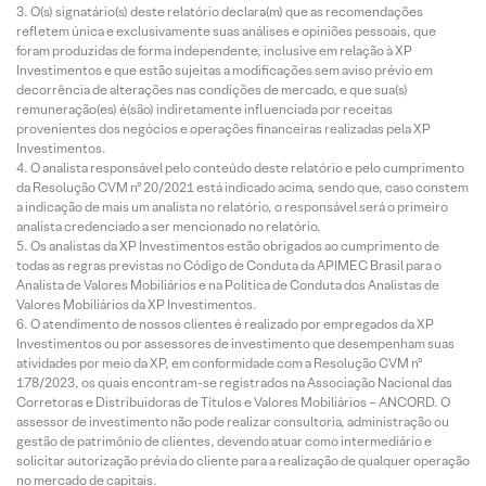
O(s) signatário(s) deste relatório declara(m) que as recomendações
refletem única e exclusivamente suas análises e opiniões pessoais, que
foram produzidas de forma independente, inclusive em relação à XP
Investimentos e que estão sujeitas a modificações sem aviso prévio em
decorrência de alterações nas condições de mercado, e que sua(s)
remuneração(es) é(são) indiretamente influenciada por receitas
provenientes dos negócios e operações financeiras realizadas pela XP
Investimentos.
O analista responsável pelo conteúdo deste relatório e pelo cumprimento
da Resolução CVM nº 20/2021 está indicado acima, sendo que, caso constem
a indicação de mais um analista no relatório, o responsável será o primeiro
analista credenciado a ser mencionado no relatório.
Os analistas da XP Investimentos estão obrigados ao cumprimento de
todas as regras previstas no Código de Conduta da APIMEC Brasil para o
Analista de Valores Mobiliários e na Política de Conduta dos Analistas de
Valores Mobiliários da XP Investimentos.
O atendimento de nossos clientes é realizado por empregados da XP
Investimentos ou por assessores de investimento que desempenham suas
atividades por meio da XP, em conformidade com a Resolução CVM nº
178/2023, os quais encontram-se registrados na Associação Nacional das
Corretoras e Distribuidoras de Títulos e Valores Mobiliários – ANCORD. O
assessor de investimento não pode realizar consultoria, administração ou
gestão de patrimônio de clientes, devendo atuar como intermediário e
solicitar autorização prévia do cliente para a realização de qualquer operação
no mercado de capitais.