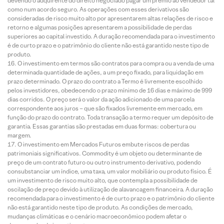
devendo o adquirente do direito negociado pagar um prêmio ao vendedor tal
como num acordo seguro. As operações com esses derivativos são
consideradas de risco muito alto por apresentarem altas relações de risco e
retorno e algumas posições apresentarem a possibilidade de perdas
superiores ao capital investido. A duração recomendada para o investimento
é de curto prazo e o patrimônio do cliente não está garantido neste tipo de
produto.
O investimento em termos são contratos para compra ou a venda de uma
determinada quantidade de ações, a um preço fixado, para liquidação em
prazo determinado. O prazo do contrato a Termo é livremente escolhido
pelos investidores, obedecendo o prazo mínimo de 16 dias e máximo de 999
dias corridos. O preço será o valor da ação adicionado de uma parcela
correspondente aos juros – que são fixados livremente em mercado, em
função do prazo do contrato. Toda transação a termo requer um depósito de
garantia. Essas garantias são prestadas em duas formas: cobertura ou
margem.
O investimento em Mercados Futuros embute riscos de perdas
patrimoniais significativos. Commodity é um objeto ou determinante de
preço de um contrato futuro ou outro instrumento derivativo, podendo
consubstanciar um índice, uma taxa, um valor mobiliário ou produto físico. É
um investimento de risco muito alto, que contempla a possibilidade de
oscilação de preço devido à utilização de alavancagem financeira. A duração
recomendada para o investimento é de curto prazo e o patrimônio do cliente
não está garantido neste tipo de produto. As condições de mercado,
mudanças climáticas e o cenário macroeconômico podem afetar o