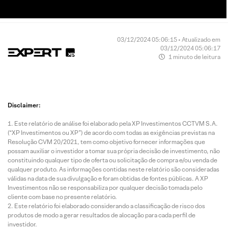
03/12/2024 05:06:15 • Atualizado em
03/12/2024 05:06:17
1 minuto de leitura
Disclaimer:
Este relatório de análise foi elaborado pela XP Investimentos CCTVM S.A.
(“XP Investimentos ou XP”) de acordo com todas as exigências previstas na
Resolução CVM 20/2021, tem como objetivo fornecer informações que
possam auxiliar o investidor a tomar sua própria decisão de investimento, não
constituindo qualquer tipo de oferta ou solicitação de compra e/ou venda de
qualquer produto. As informações contidas neste relatório são consideradas
válidas na data de sua divulgação e foram obtidas de fontes públicas. A XP
Investimentos não se responsabiliza por qualquer decisão tomada pelo
cliente com base no presente relatório.
Este relatório foi elaborado considerando a classificação de risco dos
produtos de modo a gerar resultados de alocação para cada perfil de
investidor.