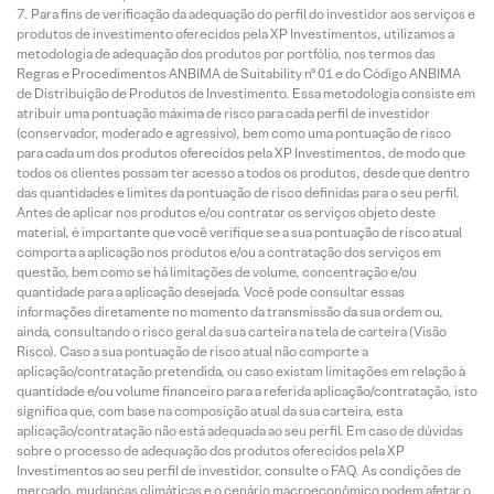
Para fins de verificação da adequação do perfil do investidor aos serviços e
produtos de investimento oferecidos pela XP Investimentos, utilizamos a
metodologia de adequação dos produtos por portfólio, nos termos das
Regras e Procedimentos ANBIMA de Suitability nº 01 e do Código ANBIMA
de Distribuição de Produtos de Investimento. Essa metodologia consiste em
atribuir uma pontuação máxima de risco para cada perfil de investidor
(conservador, moderado e agressivo), bem como uma pontuação de risco
para cada um dos produtos oferecidos pela XP Investimentos, de modo que
todos os clientes possam ter acesso a todos os produtos, desde que dentro
das quantidades e limites da pontuação de risco definidas para o seu perfil.
Antes de aplicar nos produtos e/ou contratar os serviços objeto deste
material, é importante que você verifique se a sua pontuação de risco atual
comporta a aplicação nos produtos e/ou a contratação dos serviços em
questão, bem como se há limitações de volume, concentração e/ou
quantidade para a aplicação desejada. Você pode consultar essas
informações diretamente no momento da transmissão da sua ordem ou,
ainda, consultando o risco geral da sua carteira na tela de carteira (Visão
Risco). Caso a sua pontuação de risco atual não comporte a
aplicação/contratação pretendida, ou caso existam limitações em relação à
quantidade e/ou volume financeiro para a referida aplicação/contratação, isto
significa que, com base na composição atual da sua carteira, esta
aplicação/contratação não está adequada ao seu perfil. Em caso de dúvidas
sobre o processo de adequação dos produtos oferecidos pela XP
Investimentos ao seu perfil de investidor, consulte o FAQ. As condições de
mercado, mudanças climáticas e o cenário macroeconômico podem afetar o