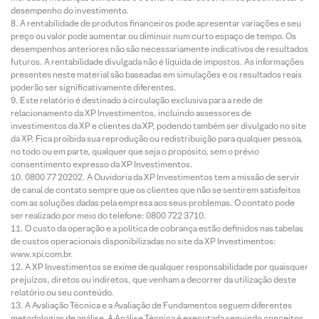
desempenho do investimento.
A rentabilidade de produtos financeiros pode apresentar variações e seu
preço ou valor pode aumentar ou diminuir num curto espaço de tempo. Os
desempenhos anteriores não são necessariamente indicativos de resultados
futuros. A rentabilidade divulgada não é líquida de impostos. As informações
presentes neste material são baseadas em simulações e os resultados reais
poderão ser significativamente diferentes.
Este relatório é destinado à circulação exclusiva para a rede de
relacionamento da XP Investimentos, incluindo assessores de
investimentos da XP e clientes da XP, podendo também ser divulgado no site
da XP. Fica proibida sua reprodução ou redistribuição para qualquer pessoa,
no todo ou em parte, qualquer que seja o propósito, sem o prévio
consentimento expresso da XP Investimentos.
0800 77 20202. A Ouvidoria da XP Investimentos tem a missão de servir
de canal de contato sempre que os clientes que não se sentirem satisfeitos
com as soluções dadas pela empresa aos seus problemas. O contato pode
ser realizado por meio do telefone: 0800 722 3710.
O custo da operação e a política de cobrança estão definidos nas tabelas
de custos operacionais disponibilizadas no site da XP Investimentos:
www.xpi.com.br.
A XP Investimentos se exime de qualquer responsabilidade por quaisquer
prejuízos, diretos ou indiretos, que venham a decorrer da utilização deste
relatório ou seu conteúdo.
A Avaliação Técnica e a Avaliação de Fundamentos seguem diferentes
metodologias de análise. A Análise Técnica é executada seguindo conceitos