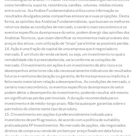
como tendência, suporte, resistência, candles, volumes, médias móveis
entre outros. Já a Análise Fundamentalista utiliza como informação os
resultados divulgados pelas companhias emissoras e suas projeções. Desta
forma, as opiniões dos Analistas Fundamentalistas, que buscam os melhores
retornos dadas as condições de mercado, o cenário macroeconômico e os
eventos específicos da empresa e do setor, podem divergir das opiniões dos
Analistas Técnicos, que visam identificar os movimentos mais prováveis dos
preços dos ativos, com utilização de “stops” para limitar as possíveis perdas.
Ação é uma fração do capital de uma empresa que é negociada no
mercado. É um título de renda variável, ou seja, um investimento no qual a
rentabilidade não é preestabelecida, varia conforme as cotações de
mercado. O investimento em ações é um investimento de alto risco e os
desempenhos anteriores não são necessariamente indicativos de resultados
futuros e nenhuma declaração ou garantia, de forma expressa ou implícita, é
feita neste material em relação a desempenhos. As condições de mercado, o
cenário macroeconômico, os eventos específicos da empresa e do setor
podem afetar o desempenho do investimento, podendo resultar até mesmo
em significativas perdas patrimoniais. A duração recomendada para o
investimento é de médio-longo prazo. Não há quaisquer garantias sobre o
patrimônio do cliente neste tipo de produto.
O investimento em opções é preferencialmente indicado para
investidores de perfil agressivo, de acordo com a política de suitability
praticada pela XP Investimentos. No mercado de opções, são negociados
direitos de compra ou venda de um bem por preço fixado em data futura,