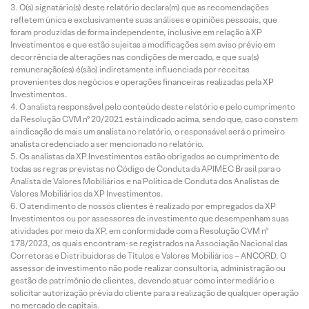
O(s) signatário(s) deste relatório declara(m) que as recomendações
refletem única e exclusivamente suas análises e opiniões pessoais, que
foram produzidas de forma independente, inclusive em relação à XP
Investimentos e que estão sujeitas a modificações sem aviso prévio em
decorrência de alterações nas condições de mercado, e que sua(s)
remuneração(es) é(são) indiretamente influenciada por receitas
provenientes dos negócios e operações financeiras realizadas pela XP
Investimentos.
O analista responsável pelo conteúdo deste relatório e pelo cumprimento
da Resolução CVM nº 20/2021 está indicado acima, sendo que, caso constem
a indicação de mais um analista no relatório, o responsável será o primeiro
analista credenciado a ser mencionado no relatório.
Os analistas da XP Investimentos estão obrigados ao cumprimento de
todas as regras previstas no Código de Conduta da APIMEC Brasil para o
Analista de Valores Mobiliários e na Política de Conduta dos Analistas de
Valores Mobiliários da XP Investimentos.
O atendimento de nossos clientes é realizado por empregados da XP
Investimentos ou por assessores de investimento que desempenham suas
atividades por meio da XP, em conformidade com a Resolução CVM nº
178/2023, os quais encontram-se registrados na Associação Nacional das
Corretoras e Distribuidoras de Títulos e Valores Mobiliários – ANCORD. O
assessor de investimento não pode realizar consultoria, administração ou
gestão de patrimônio de clientes, devendo atuar como intermediário e
solicitar autorização prévia do cliente para a realização de qualquer operação
no mercado de capitais.