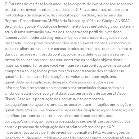
Para fins de verificação da adequação do perfil do investidor aos serviços e
produtos de investimento oferecidos pela XP Investimentos, utilizamos a
metodologia de adequação dos produtos por portfólio, nos termos das
Regras e Procedimentos ANBIMA de Suitability nº 01 e do Código ANBIMA
de Distribuição de Produtos de Investimento. Essa metodologia consiste em
atribuir uma pontuação máxima de risco para cada perfil de investidor
(conservador, moderado e agressivo), bem como uma pontuação de risco
para cada um dos produtos oferecidos pela XP Investimentos, de modo que
todos os clientes possam ter acesso a todos os produtos, desde que dentro
das quantidades e limites da pontuação de risco definidas para o seu perfil.
Antes de aplicar nos produtos e/ou contratar os serviços objeto deste
material, é importante que você verifique se a sua pontuação de risco atual
comporta a aplicação nos produtos e/ou a contratação dos serviços em
questão, bem como se há limitações de volume, concentração e/ou
quantidade para a aplicação desejada. Você pode consultar essas
informações diretamente no momento da transmissão da sua ordem ou,
ainda, consultando o risco geral da sua carteira na tela de carteira (Visão
Risco). Caso a sua pontuação de risco atual não comporte a
aplicação/contratação pretendida, ou caso existam limitações em relação à
quantidade e/ou volume financeiro para a referida aplicação/contratação, isto
significa que, com base na composição atual da sua carteira, esta
aplicação/contratação não está adequada ao seu perfil. Em caso de dúvidas
sobre o processo de adequação dos produtos oferecidos pela XP
Investimentos ao seu perfil de investidor, consulte o FAQ. As condições de
mercado, mudanças climáticas e o cenário macroeconômico podem afetar o