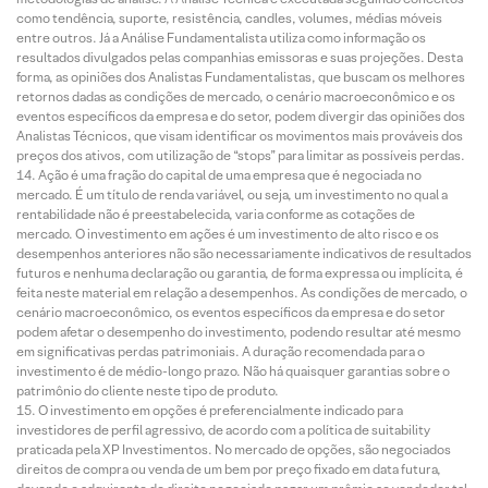
como tendência, suporte, resistência, candles, volumes, médias móveis
entre outros. Já a Análise Fundamentalista utiliza como informação os
resultados divulgados pelas companhias emissoras e suas projeções. Desta
forma, as opiniões dos Analistas Fundamentalistas, que buscam os melhores
retornos dadas as condições de mercado, o cenário macroeconômico e os
eventos específicos da empresa e do setor, podem divergir das opiniões dos
Analistas Técnicos, que visam identificar os movimentos mais prováveis dos
preços dos ativos, com utilização de “stops” para limitar as possíveis perdas.
Ação é uma fração do capital de uma empresa que é negociada no
mercado. É um título de renda variável, ou seja, um investimento no qual a
rentabilidade não é preestabelecida, varia conforme as cotações de
mercado. O investimento em ações é um investimento de alto risco e os
desempenhos anteriores não são necessariamente indicativos de resultados
futuros e nenhuma declaração ou garantia, de forma expressa ou implícita, é
feita neste material em relação a desempenhos. As condições de mercado, o
cenário macroeconômico, os eventos específicos da empresa e do setor
podem afetar o desempenho do investimento, podendo resultar até mesmo
em significativas perdas patrimoniais. A duração recomendada para o
investimento é de médio-longo prazo. Não há quaisquer garantias sobre o
patrimônio do cliente neste tipo de produto.
O investimento em opções é preferencialmente indicado para
investidores de perfil agressivo, de acordo com a política de suitability
praticada pela XP Investimentos. No mercado de opções, são negociados
direitos de compra ou venda de um bem por preço fixado em data futura,