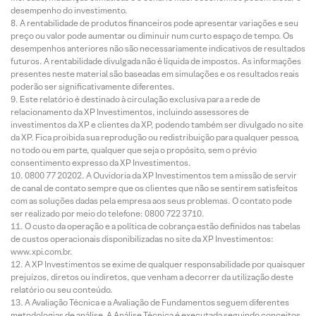
desempenho do investimento.
A rentabilidade de produtos financeiros pode apresentar variações e seu
preço ou valor pode aumentar ou diminuir num curto espaço de tempo. Os
desempenhos anteriores não são necessariamente indicativos de resultados
futuros. A rentabilidade divulgada não é líquida de impostos. As informações
presentes neste material são baseadas em simulações e os resultados reais
poderão ser significativamente diferentes.
Este relatório é destinado à circulação exclusiva para a rede de
relacionamento da XP Investimentos, incluindo assessores de
investimentos da XP e clientes da XP, podendo também ser divulgado no site
da XP. Fica proibida sua reprodução ou redistribuição para qualquer pessoa,
no todo ou em parte, qualquer que seja o propósito, sem o prévio
consentimento expresso da XP Investimentos.
0800 77 20202. A Ouvidoria da XP Investimentos tem a missão de servir
de canal de contato sempre que os clientes que não se sentirem satisfeitos
com as soluções dadas pela empresa aos seus problemas. O contato pode
ser realizado por meio do telefone: 0800 722 3710.
O custo da operação e a política de cobrança estão definidos nas tabelas
de custos operacionais disponibilizadas no site da XP Investimentos:
www.xpi.com.br.
A XP Investimentos se exime de qualquer responsabilidade por quaisquer
prejuízos, diretos ou indiretos, que venham a decorrer da utilização deste
relatório ou seu conteúdo.
A Avaliação Técnica e a Avaliação de Fundamentos seguem diferentes
metodologias de análise. A Análise Técnica é executada seguindo conceitos