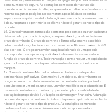
devendo o adquirente do direito negociado pagar um prêmio ao vendedor tal
como num acordo seguro. As operações com esses derivativos são
consideradas de risco muito alto por apresentarem altas relações de risco e
retorno e algumas posições apresentarem a possibilidade de perdas
superiores ao capital investido. A duração recomendada para o investimento
é de curto prazo e o patrimônio do cliente não está garantido neste tipo de
produto.
O investimento em termos são contratos para compra ou a venda de uma
determinada quantidade de ações, a um preço fixado, para liquidação em
prazo determinado. O prazo do contrato a Termo é livremente escolhido
pelos investidores, obedecendo o prazo mínimo de 16 dias e máximo de 999
dias corridos. O preço será o valor da ação adicionado de uma parcela
correspondente aos juros – que são fixados livremente em mercado, em
função do prazo do contrato. Toda transação a termo requer um depósito de
garantia. Essas garantias são prestadas em duas formas: cobertura ou
margem.
O investimento em Mercados Futuros embute riscos de perdas
patrimoniais significativos. Commodity é um objeto ou determinante de
preço de um contrato futuro ou outro instrumento derivativo, podendo
consubstanciar um índice, uma taxa, um valor mobiliário ou produto físico. É
um investimento de risco muito alto, que contempla a possibilidade de
oscilação de preço devido à utilização de alavancagem financeira. A duração
recomendada para o investimento é de curto prazo e o patrimônio do cliente
não está garantido neste tipo de produto. As condições de mercado,
mudanças climáticas e o cenário macroeconômico podem afetar o