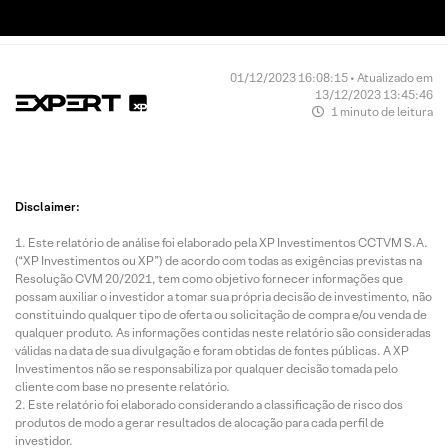
01/12/2023 16:08:15 • Atualizado em
13/12/2023 13:45:46
1 minuto de leitura
Disclaimer:
Este relatório de análise foi elaborado pela XP Investimentos CCTVM S.A.
(“XP Investimentos ou XP”) de acordo com todas as exigências previstas na
Resolução CVM 20/2021, tem como objetivo fornecer informações que
possam auxiliar o investidor a tomar sua própria decisão de investimento, não
constituindo qualquer tipo de oferta ou solicitação de compra e/ou venda de
qualquer produto. As informações contidas neste relatório são consideradas
válidas na data de sua divulgação e foram obtidas de fontes públicas. A XP
Investimentos não se responsabiliza por qualquer decisão tomada pelo
cliente com base no presente relatório.
Este relatório foi elaborado considerando a classificação de risco dos
produtos de modo a gerar resultados de alocação para cada perfil de
investidor.