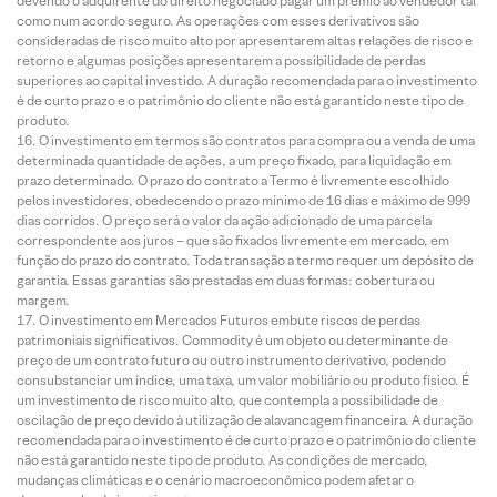
devendo o adquirente do direito negociado pagar um prêmio ao vendedor tal
como num acordo seguro. As operações com esses derivativos são
consideradas de risco muito alto por apresentarem altas relações de risco e
retorno e algumas posições apresentarem a possibilidade de perdas
superiores ao capital investido. A duração recomendada para o investimento
é de curto prazo e o patrimônio do cliente não está garantido neste tipo de
produto.
O investimento em termos são contratos para compra ou a venda de uma
determinada quantidade de ações, a um preço fixado, para liquidação em
prazo determinado. O prazo do contrato a Termo é livremente escolhido
pelos investidores, obedecendo o prazo mínimo de 16 dias e máximo de 999
dias corridos. O preço será o valor da ação adicionado de uma parcela
correspondente aos juros – que são fixados livremente em mercado, em
função do prazo do contrato. Toda transação a termo requer um depósito de
garantia. Essas garantias são prestadas em duas formas: cobertura ou
margem.
O investimento em Mercados Futuros embute riscos de perdas
patrimoniais significativos. Commodity é um objeto ou determinante de
preço de um contrato futuro ou outro instrumento derivativo, podendo
consubstanciar um índice, uma taxa, um valor mobiliário ou produto físico. É
um investimento de risco muito alto, que contempla a possibilidade de
oscilação de preço devido à utilização de alavancagem financeira. A duração
recomendada para o investimento é de curto prazo e o patrimônio do cliente
não está garantido neste tipo de produto. As condições de mercado,
mudanças climáticas e o cenário macroeconômico podem afetar o