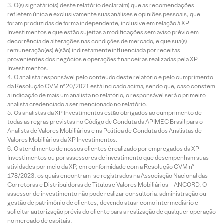
O(s) signatário(s) deste relatório declara(m) que as recomendações
refletem única e exclusivamente suas análises e opiniões pessoais, que
foram produzidas de forma independente, inclusive em relação à XP
Investimentos e que estão sujeitas a modificações sem aviso prévio em
decorrência de alterações nas condições de mercado, e que sua(s)
remuneração(es) é(são) indiretamente influenciada por receitas
provenientes dos negócios e operações financeiras realizadas pela XP
Investimentos.
O analista responsável pelo conteúdo deste relatório e pelo cumprimento
da Resolução CVM nº 20/2021 está indicado acima, sendo que, caso constem
a indicação de mais um analista no relatório, o responsável será o primeiro
analista credenciado a ser mencionado no relatório.
Os analistas da XP Investimentos estão obrigados ao cumprimento de
todas as regras previstas no Código de Conduta da APIMEC Brasil para o
Analista de Valores Mobiliários e na Política de Conduta dos Analistas de
Valores Mobiliários da XP Investimentos.
O atendimento de nossos clientes é realizado por empregados da XP
Investimentos ou por assessores de investimento que desempenham suas
atividades por meio da XP, em conformidade com a Resolução CVM nº
178/2023, os quais encontram-se registrados na Associação Nacional das
Corretoras e Distribuidoras de Títulos e Valores Mobiliários – ANCORD. O
assessor de investimento não pode realizar consultoria, administração ou
gestão de patrimônio de clientes, devendo atuar como intermediário e
solicitar autorização prévia do cliente para a realização de qualquer operação
no mercado de capitais.