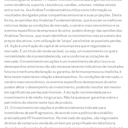
como tendência, suporte, resistência, candles, volumes, médias móveis
entre outros. Já a Análise Fundamentalista utiliza como informação os
resultados divulgados pelas companhias emissoras e suas projeções. Desta
forma, as opiniões dos Analistas Fundamentalistas, que buscam os melhores
retornos dadas as condições de mercado, o cenário macroeconômico e os
eventos específicos da empresa e do setor, podem divergir das opiniões dos
Analistas Técnicos, que visam identificar os movimentos mais prováveis dos
preços dos ativos, com utilização de “stops” para limitar as possíveis perdas.
Ação é uma fração do capital de uma empresa que é negociada no
mercado. É um título de renda variável, ou seja, um investimento no qual a
rentabilidade não é preestabelecida, varia conforme as cotações de
mercado. O investimento em ações é um investimento de alto risco e os
desempenhos anteriores não são necessariamente indicativos de resultados
futuros e nenhuma declaração ou garantia, de forma expressa ou implícita, é
feita neste material em relação a desempenhos. As condições de mercado, o
cenário macroeconômico, os eventos específicos da empresa e do setor
podem afetar o desempenho do investimento, podendo resultar até mesmo
em significativas perdas patrimoniais. A duração recomendada para o
investimento é de médio-longo prazo. Não há quaisquer garantias sobre o
patrimônio do cliente neste tipo de produto.
O investimento em opções é preferencialmente indicado para
investidores de perfil agressivo, de acordo com a política de suitability
praticada pela XP Investimentos. No mercado de opções, são negociados
direitos de compra ou venda de um bem por preço fixado em data futura,