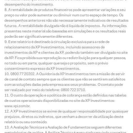
desempenho do investimento.
A rentabilidade de produtos financeiros pode apresentar variações e seu
preço ou valor pode aumentar ou diminuir num curto espaço de tempo. Os
desempenhos anteriores não são necessariamente indicativos de resultados
futuros. A rentabilidade divulgada não é líquida de impostos. As informações
presentes neste material são baseadas em simulações e os resultados reais
poderão ser significativamente diferentes.
Este relatório é destinado à circulação exclusiva para a rede de
relacionamento da XP Investimentos, incluindo assessores de
investimentos da XP e clientes da XP, podendo também ser divulgado no site
da XP. Fica proibida sua reprodução ou redistribuição para qualquer pessoa,
no todo ou em parte, qualquer que seja o propósito, sem o prévio
consentimento expresso da XP Investimentos.
0800 77 20202. A Ouvidoria da XP Investimentos tem a missão de servir
de canal de contato sempre que os clientes que não se sentirem satisfeitos
com as soluções dadas pela empresa aos seus problemas. O contato pode
ser realizado por meio do telefone: 0800 722 3710.
O custo da operação e a política de cobrança estão definidos nas tabelas
de custos operacionais disponibilizadas no site da XP Investimentos:
www.xpi.com.br.
A XP Investimentos se exime de qualquer responsabilidade por quaisquer
prejuízos, diretos ou indiretos, que venham a decorrer da utilização deste
relatório ou seu conteúdo.
A Avaliação Técnica e a Avaliação de Fundamentos seguem diferentes
metodologias de análise. A Análise Técnica é executada seguindo conceitos