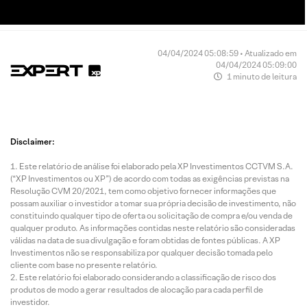
04/04/2024 05:08:59 • Atualizado em
04/04/2024 05:09:00
1 minuto de leitura
Disclaimer:
Este relatório de análise foi elaborado pela XP Investimentos CCTVM S.A.
(“XP Investimentos ou XP”) de acordo com todas as exigências previstas na
Resolução CVM 20/2021, tem como objetivo fornecer informações que
possam auxiliar o investidor a tomar sua própria decisão de investimento, não
constituindo qualquer tipo de oferta ou solicitação de compra e/ou venda de
qualquer produto. As informações contidas neste relatório são consideradas
válidas na data de sua divulgação e foram obtidas de fontes públicas. A XP
Investimentos não se responsabiliza por qualquer decisão tomada pelo
cliente com base no presente relatório.
Este relatório foi elaborado considerando a classificação de risco dos
produtos de modo a gerar resultados de alocação para cada perfil de
investidor.