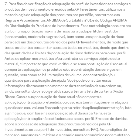
Para fins de verificação da adequação do perfil do investidor aos serviços e
produtos de investimento oferecidos pela XP Investimentos, utilizamos a
metodologia de adequação dos produtos por portfólio, nos termos das
Regras e Procedimentos ANBIMA de Suitability nº 01 e do Código ANBIMA
de Distribuição de Produtos de Investimento. Essa metodologia consiste em
atribuir uma pontuação máxima de risco para cada perfil de investidor
(conservador, moderado e agressivo), bem como uma pontuação de risco
para cada um dos produtos oferecidos pela XP Investimentos, de modo que
todos os clientes possam ter acesso a todos os produtos, desde que dentro
das quantidades e limites da pontuação de risco definidas para o seu perfil.
Antes de aplicar nos produtos e/ou contratar os serviços objeto deste
material, é importante que você verifique se a sua pontuação de risco atual
comporta a aplicação nos produtos e/ou a contratação dos serviços em
questão, bem como se há limitações de volume, concentração e/ou
quantidade para a aplicação desejada. Você pode consultar essas
informações diretamente no momento da transmissão da sua ordem ou,
ainda, consultando o risco geral da sua carteira na tela de carteira (Visão
Risco). Caso a sua pontuação de risco atual não comporte a
aplicação/contratação pretendida, ou caso existam limitações em relação à
quantidade e/ou volume financeiro para a referida aplicação/contratação, isto
significa que, com base na composição atual da sua carteira, esta
aplicação/contratação não está adequada ao seu perfil. Em caso de dúvidas
sobre o processo de adequação dos produtos oferecidos pela XP
Investimentos ao seu perfil de investidor, consulte o FAQ. As condições de
mercado, mudanças climáticas e o cenário macroeconômico podem afetar o