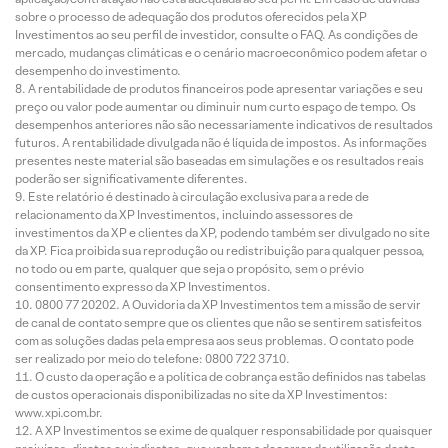
sobre o processo de adequação dos produtos oferecidos pela XP
Investimentos ao seu perfil de investidor, consulte o FAQ. As condições de
mercado, mudanças climáticas e o cenário macroeconômico podem afetar o
desempenho do investimento.
A rentabilidade de produtos financeiros pode apresentar variações e seu
preço ou valor pode aumentar ou diminuir num curto espaço de tempo. Os
desempenhos anteriores não são necessariamente indicativos de resultados
futuros. A rentabilidade divulgada não é líquida de impostos. As informações
presentes neste material são baseadas em simulações e os resultados reais
poderão ser significativamente diferentes.
Este relatório é destinado à circulação exclusiva para a rede de
relacionamento da XP Investimentos, incluindo assessores de
investimentos da XP e clientes da XP, podendo também ser divulgado no site
da XP. Fica proibida sua reprodução ou redistribuição para qualquer pessoa,
no todo ou em parte, qualquer que seja o propósito, sem o prévio
consentimento expresso da XP Investimentos.
0800 77 20202. A Ouvidoria da XP Investimentos tem a missão de servir
de canal de contato sempre que os clientes que não se sentirem satisfeitos
com as soluções dadas pela empresa aos seus problemas. O contato pode
ser realizado por meio do telefone: 0800 722 3710.
O custo da operação e a política de cobrança estão definidos nas tabelas
de custos operacionais disponibilizadas no site da XP Investimentos:
www.xpi.com.br.
A XP Investimentos se exime de qualquer responsabilidade por quaisquer