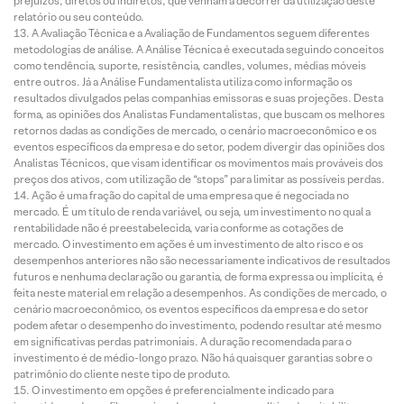
prejuízos, diretos ou indiretos, que venham a decorrer da utilização deste
relatório ou seu conteúdo.
A Avaliação Técnica e a Avaliação de Fundamentos seguem diferentes
metodologias de análise. A Análise Técnica é executada seguindo conceitos
como tendência, suporte, resistência, candles, volumes, médias móveis
entre outros. Já a Análise Fundamentalista utiliza como informação os
resultados divulgados pelas companhias emissoras e suas projeções. Desta
forma, as opiniões dos Analistas Fundamentalistas, que buscam os melhores
retornos dadas as condições de mercado, o cenário macroeconômico e os
eventos específicos da empresa e do setor, podem divergir das opiniões dos
Analistas Técnicos, que visam identificar os movimentos mais prováveis dos
preços dos ativos, com utilização de “stops” para limitar as possíveis perdas.
Ação é uma fração do capital de uma empresa que é negociada no
mercado. É um título de renda variável, ou seja, um investimento no qual a
rentabilidade não é preestabelecida, varia conforme as cotações de
mercado. O investimento em ações é um investimento de alto risco e os
desempenhos anteriores não são necessariamente indicativos de resultados
futuros e nenhuma declaração ou garantia, de forma expressa ou implícita, é
feita neste material em relação a desempenhos. As condições de mercado, o
cenário macroeconômico, os eventos específicos da empresa e do setor
podem afetar o desempenho do investimento, podendo resultar até mesmo
em significativas perdas patrimoniais. A duração recomendada para o
investimento é de médio-longo prazo. Não há quaisquer garantias sobre o
patrimônio do cliente neste tipo de produto.
O investimento em opções é preferencialmente indicado para