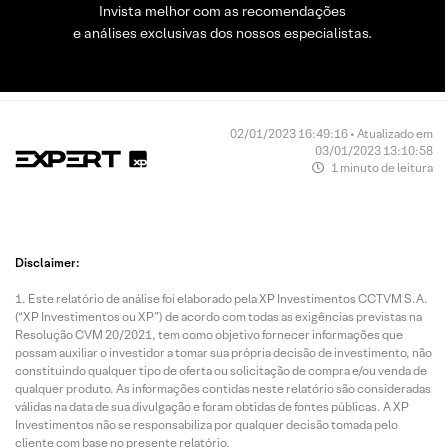
Invista melhor com as recomendações
e análises exclusivas dos nossos especialistas.
02/01/2023 16:49:16 • Atualizado em
03/01/2023 13:10:58
1 minuto de leitura
Disclaimer:
Este relatório de análise foi elaborado pela XP Investimentos CCTVM S.A.
(“XP Investimentos ou XP”) de acordo com todas as exigências previstas na
Resolução CVM 20/2021, tem como objetivo fornecer informações que
possam auxiliar o investidor a tomar sua própria decisão de investimento, não
constituindo qualquer tipo de oferta ou solicitação de compra e/ou venda de
qualquer produto. As informações contidas neste relatório são consideradas
válidas na data de sua divulgação e foram obtidas de fontes públicas. A XP
Investimentos não se responsabiliza por qualquer decisão tomada pelo
cliente com base no presente relatório.