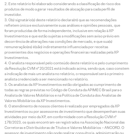
Este relatório foi elaborado considerando a classificação de risco dos
produtos de modo a gerar resultados de alocação para cada perfil de
investidor.
O(s) signatário(s) deste relatório declara(m) que as recomendações
refletem única e exclusivamente suas análises e opiniões pessoais, que
foram produzidas de forma independente, inclusive em relação à XP
Investimentos e que estão sujeitas a modificações sem aviso prévio em
decorrência de alterações nas condições de mercado, e que sua(s)
remuneração(es) é(são) indiretamente influenciada por receitas
provenientes dos negócios e operações financeiras realizadas pela XP
Investimentos.
O analista responsável pelo conteúdo deste relatório e pelo cumprimento
da Resolução CVM nº 20/2021 está indicado acima, sendo que, caso constem
a indicação de mais um analista no relatório, o responsável será o primeiro
analista credenciado a ser mencionado no relatório.
Os analistas da XP Investimentos estão obrigados ao cumprimento de
todas as regras previstas no Código de Conduta da APIMEC Brasil para o
Analista de Valores Mobiliários e na Política de Conduta dos Analistas de
Valores Mobiliários da XP Investimentos.
O atendimento de nossos clientes é realizado por empregados da XP
Investimentos ou por assessores de investimento que desempenham suas
atividades por meio da XP, em conformidade com a Resolução CVM nº
178/2023, os quais encontram-se registrados na Associação Nacional das
Corretoras e Distribuidoras de Títulos e Valores Mobiliários – ANCORD. O
assessor de investimento não pode realizar consultoria, administração ou