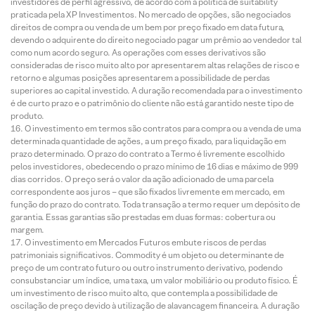
investidores de perfil agressivo, de acordo com a política de suitability
praticada pela XP Investimentos. No mercado de opções, são negociados
direitos de compra ou venda de um bem por preço fixado em data futura,
devendo o adquirente do direito negociado pagar um prêmio ao vendedor tal
como num acordo seguro. As operações com esses derivativos são
consideradas de risco muito alto por apresentarem altas relações de risco e
retorno e algumas posições apresentarem a possibilidade de perdas
superiores ao capital investido. A duração recomendada para o investimento
é de curto prazo e o patrimônio do cliente não está garantido neste tipo de
produto.
O investimento em termos são contratos para compra ou a venda de uma
determinada quantidade de ações, a um preço fixado, para liquidação em
prazo determinado. O prazo do contrato a Termo é livremente escolhido
pelos investidores, obedecendo o prazo mínimo de 16 dias e máximo de 999
dias corridos. O preço será o valor da ação adicionado de uma parcela
correspondente aos juros – que são fixados livremente em mercado, em
função do prazo do contrato. Toda transação a termo requer um depósito de
garantia. Essas garantias são prestadas em duas formas: cobertura ou
margem.
O investimento em Mercados Futuros embute riscos de perdas
patrimoniais significativos. Commodity é um objeto ou determinante de
preço de um contrato futuro ou outro instrumento derivativo, podendo
consubstanciar um índice, uma taxa, um valor mobiliário ou produto físico. É
um investimento de risco muito alto, que contempla a possibilidade de
oscilação de preço devido à utilização de alavancagem financeira. A duração