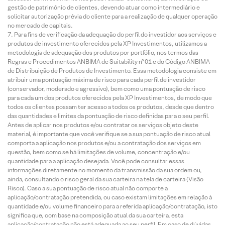
gestão de patrimônio de clientes, devendo atuar como intermediário e
solicitar autorização prévia do cliente para a realização de qualquer operação
no mercado de capitais.
Para fins de verificação da adequação do perfil do investidor aos serviços e
produtos de investimento oferecidos pela XP Investimentos, utilizamos a
metodologia de adequação dos produtos por portfólio, nos termos das
Regras e Procedimentos ANBIMA de Suitability nº 01 e do Código ANBIMA
de Distribuição de Produtos de Investimento. Essa metodologia consiste em
atribuir uma pontuação máxima de risco para cada perfil de investidor
(conservador, moderado e agressivo), bem como uma pontuação de risco
para cada um dos produtos oferecidos pela XP Investimentos, de modo que
todos os clientes possam ter acesso a todos os produtos, desde que dentro
das quantidades e limites da pontuação de risco definidas para o seu perfil.
Antes de aplicar nos produtos e/ou contratar os serviços objeto deste
material, é importante que você verifique se a sua pontuação de risco atual
comporta a aplicação nos produtos e/ou a contratação dos serviços em
questão, bem como se há limitações de volume, concentração e/ou
quantidade para a aplicação desejada. Você pode consultar essas
informações diretamente no momento da transmissão da sua ordem ou,
ainda, consultando o risco geral da sua carteira na tela de carteira (Visão
Risco). Caso a sua pontuação de risco atual não comporte a
aplicação/contratação pretendida, ou caso existam limitações em relação à
quantidade e/ou volume financeiro para a referida aplicação/contratação, isto
significa que, com base na composição atual da sua carteira, esta
aplicação/contratação não está adequada ao seu perfil. Em caso de dúvidas