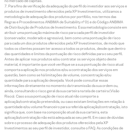
no mercado de capitais.
Para fins de verificação da adequação do perfil do investidor aos serviços e
produtos de investimento oferecidos pela XP Investimentos, utilizamos a
metodologia de adequação dos produtos por portfólio, nos termos das
Regras e Procedimentos ANBIMA de Suitability nº 01 e do Código ANBIMA
de Distribuição de Produtos de Investimento. Essa metodologia consiste em
atribuir uma pontuação máxima de risco para cada perfil de investidor
(conservador, moderado e agressivo), bem como uma pontuação de risco
para cada um dos produtos oferecidos pela XP Investimentos, de modo que
todos os clientes possam ter acesso a todos os produtos, desde que dentro
das quantidades e limites da pontuação de risco definidas para o seu perfil.
Antes de aplicar nos produtos e/ou contratar os serviços objeto deste
material, é importante que você verifique se a sua pontuação de risco atual
comporta a aplicação nos produtos e/ou a contratação dos serviços em
questão, bem como se há limitações de volume, concentração e/ou
quantidade para a aplicação desejada. Você pode consultar essas
informações diretamente no momento da transmissão da sua ordem ou,
ainda, consultando o risco geral da sua carteira na tela de carteira (Visão
Risco). Caso a sua pontuação de risco atual não comporte a
aplicação/contratação pretendida, ou caso existam limitações em relação à
quantidade e/ou volume financeiro para a referida aplicação/contratação, isto
significa que, com base na composição atual da sua carteira, esta
aplicação/contratação não está adequada ao seu perfil. Em caso de dúvidas
sobre o processo de adequação dos produtos oferecidos pela XP
Investimentos ao seu perfil de investidor, consulte o FAQ. As condições de