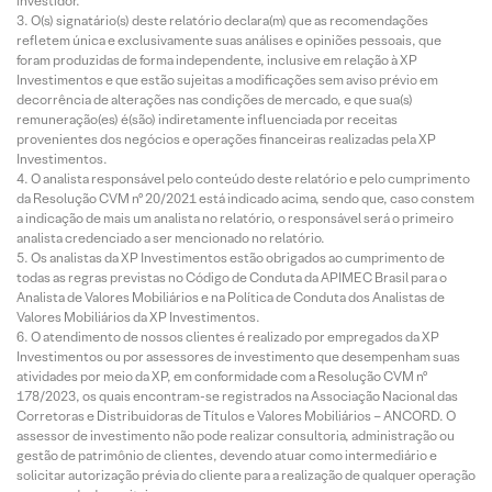
investidor.
O(s) signatário(s) deste relatório declara(m) que as recomendações
refletem única e exclusivamente suas análises e opiniões pessoais, que
foram produzidas de forma independente, inclusive em relação à XP
Investimentos e que estão sujeitas a modificações sem aviso prévio em
decorrência de alterações nas condições de mercado, e que sua(s)
remuneração(es) é(são) indiretamente influenciada por receitas
provenientes dos negócios e operações financeiras realizadas pela XP
Investimentos.
O analista responsável pelo conteúdo deste relatório e pelo cumprimento
da Resolução CVM nº 20/2021 está indicado acima, sendo que, caso constem
a indicação de mais um analista no relatório, o responsável será o primeiro
analista credenciado a ser mencionado no relatório.
Os analistas da XP Investimentos estão obrigados ao cumprimento de
todas as regras previstas no Código de Conduta da APIMEC Brasil para o
Analista de Valores Mobiliários e na Política de Conduta dos Analistas de
Valores Mobiliários da XP Investimentos.
O atendimento de nossos clientes é realizado por empregados da XP
Investimentos ou por assessores de investimento que desempenham suas
atividades por meio da XP, em conformidade com a Resolução CVM nº
178/2023, os quais encontram-se registrados na Associação Nacional das
Corretoras e Distribuidoras de Títulos e Valores Mobiliários – ANCORD. O
assessor de investimento não pode realizar consultoria, administração ou
gestão de patrimônio de clientes, devendo atuar como intermediário e
solicitar autorização prévia do cliente para a realização de qualquer operação