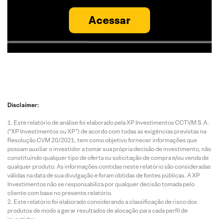
Acessar
Disclaimer:
Este relatório de análise foi elaborado pela XP Investimentos CCTVM S.A.
(“XP Investimentos ou XP”) de acordo com todas as exigências previstas na
Resolução CVM 20/2021, tem como objetivo fornecer informações que
possam auxiliar o investidor a tomar sua própria decisão de investimento, não
constituindo qualquer tipo de oferta ou solicitação de compra e/ou venda de
qualquer produto. As informações contidas neste relatório são consideradas
válidas na data de sua divulgação e foram obtidas de fontes públicas. A XP
Investimentos não se responsabiliza por qualquer decisão tomada pelo
cliente com base no presente relatório.
Este relatório foi elaborado considerando a classificação de risco dos
produtos de modo a gerar resultados de alocação para cada perfil de