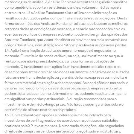
metodologias de análise. A Análise Técnica é executada seguindo conceitos
como tendência, suporte, resistência, candles, volumes, médias móveis
entre outros. Já a Análise Fundamentalista utiliza como informação os
resultados divulgados pelas companhias emissoras e suas projeções. Desta
forma, as opiniões dos Analistas Fundamentalistas, que buscam os melhores
retornos dadas as condições de mercado, o cenário macroeconômico e os
eventos específicos da empresa e do setor, podem divergir das opiniões dos
Analistas Técnicos, que visam identificar os movimentos mais prováveis dos
preços dos ativos, com utilização de “stops” para limitar as possíveis perdas.
Ação é uma fração do capital de uma empresa que é negociada no
mercado. É um título de renda variável, ou seja, um investimento no qual a
rentabilidade não é preestabelecida, varia conforme as cotações de
mercado. O investimento em ações é um investimento de alto risco e os
desempenhos anteriores não são necessariamente indicativos de resultados
futuros e nenhuma declaração ou garantia, de forma expressa ou implícita, é
feita neste material em relação a desempenhos. As condições de mercado, o
cenário macroeconômico, os eventos específicos da empresa e do setor
podem afetar o desempenho do investimento, podendo resultar até mesmo
em significativas perdas patrimoniais. A duração recomendada para o
investimento é de médio-longo prazo. Não há quaisquer garantias sobre o
patrimônio do cliente neste tipo de produto.
O investimento em opções é preferencialmente indicado para
investidores de perfil agressivo, de acordo com a política de suitability
praticada pela XP Investimentos. No mercado de opções, são negociados
direitos de compra ou venda de um bem por preço fixado em data futura,