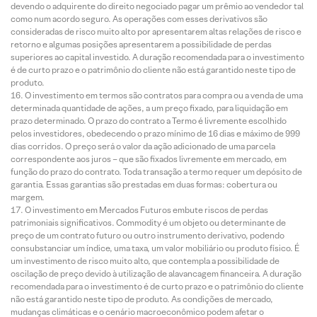
devendo o adquirente do direito negociado pagar um prêmio ao vendedor tal
como num acordo seguro. As operações com esses derivativos são
consideradas de risco muito alto por apresentarem altas relações de risco e
retorno e algumas posições apresentarem a possibilidade de perdas
superiores ao capital investido. A duração recomendada para o investimento
é de curto prazo e o patrimônio do cliente não está garantido neste tipo de
produto.
O investimento em termos são contratos para compra ou a venda de uma
determinada quantidade de ações, a um preço fixado, para liquidação em
prazo determinado. O prazo do contrato a Termo é livremente escolhido
pelos investidores, obedecendo o prazo mínimo de 16 dias e máximo de 999
dias corridos. O preço será o valor da ação adicionado de uma parcela
correspondente aos juros – que são fixados livremente em mercado, em
função do prazo do contrato. Toda transação a termo requer um depósito de
garantia. Essas garantias são prestadas em duas formas: cobertura ou
margem.
O investimento em Mercados Futuros embute riscos de perdas
patrimoniais significativos. Commodity é um objeto ou determinante de
preço de um contrato futuro ou outro instrumento derivativo, podendo
consubstanciar um índice, uma taxa, um valor mobiliário ou produto físico. É
um investimento de risco muito alto, que contempla a possibilidade de
oscilação de preço devido à utilização de alavancagem financeira. A duração
recomendada para o investimento é de curto prazo e o patrimônio do cliente
não está garantido neste tipo de produto. As condições de mercado,
mudanças climáticas e o cenário macroeconômico podem afetar o