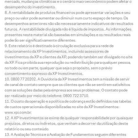
mercado, mudanças climáticas e o cenário macroeconômico podem afetar o
desempenho do investimento.
A rentabilidade de produtos financeiros pode apresentar variações e seu
preço ou valor pode aumentar ou diminuir num curto espaço de tempo. Os
desempenhos anteriores não são necessariamente indicativos de resultados
futuros. A rentabilidade divulgada não é líquida de impostos. As informações
presentes neste material são baseadas em simulações e os resultados reais
poderão ser significativamente diferentes.
Este relatório é destinado à circulação exclusiva para a rede de
relacionamento da XP Investimentos, incluindo assessores de
investimentos da XP e clientes da XP, podendo também ser divulgado no site
da XP. Fica proibida sua reprodução ou redistribuição para qualquer pessoa,
no todo ou em parte, qualquer que seja o propósito, sem o prévio
consentimento expresso da XP Investimentos.
0800 77 20202. A Ouvidoria da XP Investimentos tem a missão de servir
de canal de contato sempre que os clientes que não se sentirem satisfeitos
com as soluções dadas pela empresa aos seus problemas. O contato pode
ser realizado por meio do telefone: 0800 722 3710.
O custo da operação e a política de cobrança estão definidos nas tabelas
de custos operacionais disponibilizadas no site da XP Investimentos:
www.xpi.com.br.
A XP Investimentos se exime de qualquer responsabilidade por quaisquer
prejuízos, diretos ou indiretos, que venham a decorrer da utilização deste
relatório ou seu conteúdo.
A Avaliação Técnica e a Avaliação de Fundamentos seguem diferentes