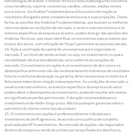
metodologias de análise. A Análise Técnica é executada seguindo conceitos
como tendência, suporte, resistência, candles, volumes, médias móveis
entre outros. Já a Análise Fundamentalista utiliza como informação os
resultados divulgados pelas companhias emissoras e suas projeções. Desta
forma, as opiniões dos Analistas Fundamentalistas, que buscam os melhores
retornos dadas as condições de mercado, o cenário macroeconômico e os
eventos específicos da empresa e do setor, podem divergir das opiniões dos
Analistas Técnicos, que visam identificar os movimentos mais prováveis dos
preços dos ativos, com utilização de “stops” para limitar as possíveis perdas.
Ação é uma fração do capital de uma empresa que é negociada no
mercado. É um título de renda variável, ou seja, um investimento no qual a
rentabilidade não é preestabelecida, varia conforme as cotações de
mercado. O investimento em ações é um investimento de alto risco e os
desempenhos anteriores não são necessariamente indicativos de resultados
futuros e nenhuma declaração ou garantia, de forma expressa ou implícita, é
feita neste material em relação a desempenhos. As condições de mercado, o
cenário macroeconômico, os eventos específicos da empresa e do setor
podem afetar o desempenho do investimento, podendo resultar até mesmo
em significativas perdas patrimoniais. A duração recomendada para o
investimento é de médio-longo prazo. Não há quaisquer garantias sobre o
patrimônio do cliente neste tipo de produto.
O investimento em opções é preferencialmente indicado para
investidores de perfil agressivo, de acordo com a política de suitability
praticada pela XP Investimentos. No mercado de opções, são negociados
direitos de compra ou venda de um bem por preço fixado em data futura,