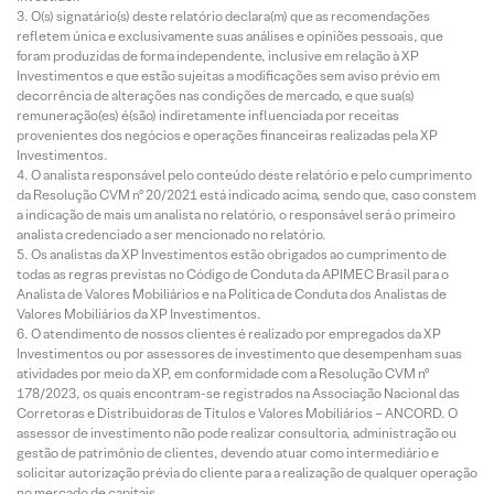
O(s) signatário(s) deste relatório declara(m) que as recomendações
refletem única e exclusivamente suas análises e opiniões pessoais, que
foram produzidas de forma independente, inclusive em relação à XP
Investimentos e que estão sujeitas a modificações sem aviso prévio em
decorrência de alterações nas condições de mercado, e que sua(s)
remuneração(es) é(são) indiretamente influenciada por receitas
provenientes dos negócios e operações financeiras realizadas pela XP
Investimentos.
O analista responsável pelo conteúdo deste relatório e pelo cumprimento
da Resolução CVM nº 20/2021 está indicado acima, sendo que, caso constem
a indicação de mais um analista no relatório, o responsável será o primeiro
analista credenciado a ser mencionado no relatório.
Os analistas da XP Investimentos estão obrigados ao cumprimento de
todas as regras previstas no Código de Conduta da APIMEC Brasil para o
Analista de Valores Mobiliários e na Política de Conduta dos Analistas de
Valores Mobiliários da XP Investimentos.
O atendimento de nossos clientes é realizado por empregados da XP
Investimentos ou por assessores de investimento que desempenham suas
atividades por meio da XP, em conformidade com a Resolução CVM nº
178/2023, os quais encontram-se registrados na Associação Nacional das
Corretoras e Distribuidoras de Títulos e Valores Mobiliários – ANCORD. O
assessor de investimento não pode realizar consultoria, administração ou
gestão de patrimônio de clientes, devendo atuar como intermediário e
solicitar autorização prévia do cliente para a realização de qualquer operação
no mercado de capitais.