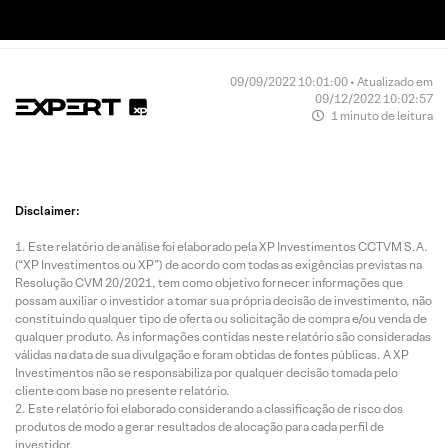
09/09/2022 10:01:00 • Atualizado em
09/12/2022 10:02:57
1 minuto de leitura
Disclaimer:
Este relatório de análise foi elaborado pela XP Investimentos CCTVM S.A.
(“XP Investimentos ou XP”) de acordo com todas as exigências previstas na
Resolução CVM 20/2021, tem como objetivo fornecer informações que
possam auxiliar o investidor a tomar sua própria decisão de investimento, não
constituindo qualquer tipo de oferta ou solicitação de compra e/ou venda de
qualquer produto. As informações contidas neste relatório são consideradas
válidas na data de sua divulgação e foram obtidas de fontes públicas. A XP
Investimentos não se responsabiliza por qualquer decisão tomada pelo
cliente com base no presente relatório.
Este relatório foi elaborado considerando a classificação de risco dos
produtos de modo a gerar resultados de alocação para cada perfil de
investidor.