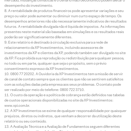
mercado, mudanças climáticas e o cenário macroeconômico podem afetar o
desempenho do investimento.
A rentabilidade de produtos financeiros pode apresentar variações e seu
preço ou valor pode aumentar ou diminuir num curto espaço de tempo. Os
desempenhos anteriores não são necessariamente indicativos de resultados
futuros. A rentabilidade divulgada não é líquida de impostos. As informações
presentes neste material são baseadas em simulações e os resultados reais
poderão ser significativamente diferentes.
Este relatório é destinado à circulação exclusiva para a rede de
relacionamento da XP Investimentos, incluindo assessores de
investimentos da XP e clientes da XP, podendo também ser divulgado no site
da XP. Fica proibida sua reprodução ou redistribuição para qualquer pessoa,
no todo ou em parte, qualquer que seja o propósito, sem o prévio
consentimento expresso da XP Investimentos.
0800 77 20202. A Ouvidoria da XP Investimentos tem a missão de servir
de canal de contato sempre que os clientes que não se sentirem satisfeitos
com as soluções dadas pela empresa aos seus problemas. O contato pode
ser realizado por meio do telefone: 0800 722 3710.
O custo da operação e a política de cobrança estão definidos nas tabelas
de custos operacionais disponibilizadas no site da XP Investimentos:
www.xpi.com.br.
A XP Investimentos se exime de qualquer responsabilidade por quaisquer
prejuízos, diretos ou indiretos, que venham a decorrer da utilização deste
relatório ou seu conteúdo.
A Avaliação Técnica e a Avaliação de Fundamentos seguem diferentes