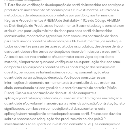
Para fins de verificação da adequação do perfil do investidor aos serviços e
produtos de investimento oferecidos pela XP Investimentos, utilizamos a
metodologia de adequação dos produtos por portfólio, nos termos das
Regras e Procedimentos ANBIMA de Suitability nº 01 e do Código ANBIMA
de Distribuição de Produtos de Investimento. Essa metodologia consiste em
atribuir uma pontuação máxima de risco para cada perfil de investidor
(conservador, moderado e agressivo), bem como uma pontuação de risco
para cada um dos produtos oferecidos pela XP Investimentos, de modo que
todos os clientes possam ter acesso a todos os produtos, desde que dentro
das quantidades e limites da pontuação de risco definidas para o seu perfil.
Antes de aplicar nos produtos e/ou contratar os serviços objeto deste
material, é importante que você verifique se a sua pontuação de risco atual
comporta a aplicação nos produtos e/ou a contratação dos serviços em
questão, bem como se há limitações de volume, concentração e/ou
quantidade para a aplicação desejada. Você pode consultar essas
informações diretamente no momento da transmissão da sua ordem ou,
ainda, consultando o risco geral da sua carteira na tela de carteira (Visão
Risco). Caso a sua pontuação de risco atual não comporte a
aplicação/contratação pretendida, ou caso existam limitações em relação à
quantidade e/ou volume financeiro para a referida aplicação/contratação, isto
significa que, com base na composição atual da sua carteira, esta
aplicação/contratação não está adequada ao seu perfil. Em caso de dúvidas
sobre o processo de adequação dos produtos oferecidos pela XP
Investimentos ao seu perfil de investidor, consulte o FAQ. As condições de