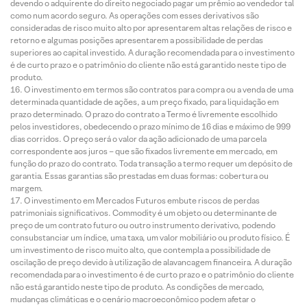
devendo o adquirente do direito negociado pagar um prêmio ao vendedor tal
como num acordo seguro. As operações com esses derivativos são
consideradas de risco muito alto por apresentarem altas relações de risco e
retorno e algumas posições apresentarem a possibilidade de perdas
superiores ao capital investido. A duração recomendada para o investimento
é de curto prazo e o patrimônio do cliente não está garantido neste tipo de
produto.
O investimento em termos são contratos para compra ou a venda de uma
determinada quantidade de ações, a um preço fixado, para liquidação em
prazo determinado. O prazo do contrato a Termo é livremente escolhido
pelos investidores, obedecendo o prazo mínimo de 16 dias e máximo de 999
dias corridos. O preço será o valor da ação adicionado de uma parcela
correspondente aos juros – que são fixados livremente em mercado, em
função do prazo do contrato. Toda transação a termo requer um depósito de
garantia. Essas garantias são prestadas em duas formas: cobertura ou
margem.
O investimento em Mercados Futuros embute riscos de perdas
patrimoniais significativos. Commodity é um objeto ou determinante de
preço de um contrato futuro ou outro instrumento derivativo, podendo
consubstanciar um índice, uma taxa, um valor mobiliário ou produto físico. É
um investimento de risco muito alto, que contempla a possibilidade de
oscilação de preço devido à utilização de alavancagem financeira. A duração
recomendada para o investimento é de curto prazo e o patrimônio do cliente
não está garantido neste tipo de produto. As condições de mercado,
mudanças climáticas e o cenário macroeconômico podem afetar o