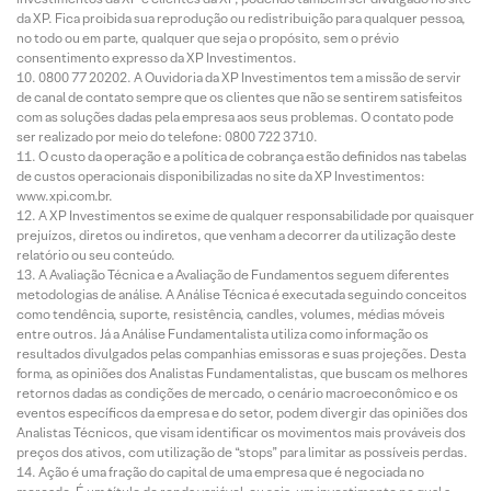
da XP. Fica proibida sua reprodução ou redistribuição para qualquer pessoa,
no todo ou em parte, qualquer que seja o propósito, sem o prévio
consentimento expresso da XP Investimentos.
0800 77 20202. A Ouvidoria da XP Investimentos tem a missão de servir
de canal de contato sempre que os clientes que não se sentirem satisfeitos
com as soluções dadas pela empresa aos seus problemas. O contato pode
ser realizado por meio do telefone: 0800 722 3710.
O custo da operação e a política de cobrança estão definidos nas tabelas
de custos operacionais disponibilizadas no site da XP Investimentos:
www.xpi.com.br.
A XP Investimentos se exime de qualquer responsabilidade por quaisquer
prejuízos, diretos ou indiretos, que venham a decorrer da utilização deste
relatório ou seu conteúdo.
A Avaliação Técnica e a Avaliação de Fundamentos seguem diferentes
metodologias de análise. A Análise Técnica é executada seguindo conceitos
como tendência, suporte, resistência, candles, volumes, médias móveis
entre outros. Já a Análise Fundamentalista utiliza como informação os
resultados divulgados pelas companhias emissoras e suas projeções. Desta
forma, as opiniões dos Analistas Fundamentalistas, que buscam os melhores
retornos dadas as condições de mercado, o cenário macroeconômico e os
eventos específicos da empresa e do setor, podem divergir das opiniões dos
Analistas Técnicos, que visam identificar os movimentos mais prováveis dos
preços dos ativos, com utilização de “stops” para limitar as possíveis perdas.
Ação é uma fração do capital de uma empresa que é negociada no