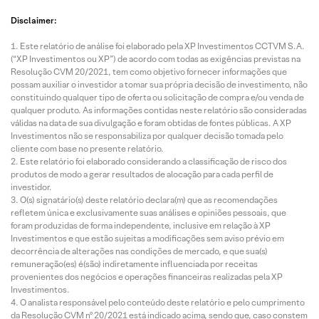
Disclaimer:
Este relatório de análise foi elaborado pela XP Investimentos CCTVM S.A.
(“XP Investimentos ou XP”) de acordo com todas as exigências previstas na
Resolução CVM 20/2021, tem como objetivo fornecer informações que
possam auxiliar o investidor a tomar sua própria decisão de investimento, não
constituindo qualquer tipo de oferta ou solicitação de compra e/ou venda de
qualquer produto. As informações contidas neste relatório são consideradas
válidas na data de sua divulgação e foram obtidas de fontes públicas. A XP
Investimentos não se responsabiliza por qualquer decisão tomada pelo
cliente com base no presente relatório.
Este relatório foi elaborado considerando a classificação de risco dos
produtos de modo a gerar resultados de alocação para cada perfil de
investidor.
O(s) signatário(s) deste relatório declara(m) que as recomendações
refletem única e exclusivamente suas análises e opiniões pessoais, que
foram produzidas de forma independente, inclusive em relação à XP
Investimentos e que estão sujeitas a modificações sem aviso prévio em
decorrência de alterações nas condições de mercado, e que sua(s)
remuneração(es) é(são) indiretamente influenciada por receitas
provenientes dos negócios e operações financeiras realizadas pela XP
Investimentos.
O analista responsável pelo conteúdo deste relatório e pelo cumprimento
da Resolução CVM nº 20/2021 está indicado acima, sendo que, caso constem