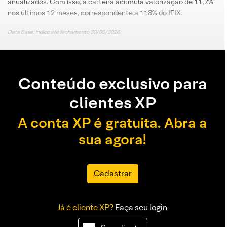
anualizados. Com isso, a carteira acumula valorização de 11,7%
nos últimos 12 meses, correspondente a 118% do IFIX.
Data Base: índice até fechamento 30/06/2026.
Conteúdo exclusivo para
clientes XP
A conta XP é gratuita. Abra a
sua agora!
Cadastrar
Já é cliente XP?
Faça seu login