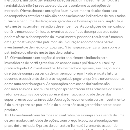
mercado. É um título de renda variável, ou seja, um investimento no qual a
rentabilidade não é preestabelecida, varia conforme as cotações de
mercado. O investimento em ações é um investimento de alto risco e os
desempenhos anteriores não são necessariamente indicativos de resultados
futuros e nenhuma declaração ou garantia, de forma expressa ou implícita, é
feita neste material em relação a desempenhos. As condições de mercado, o
cenário macroeconômico, os eventos específicos da empresa e do setor
podem afetar o desempenho do investimento, podendo resultar até mesmo
em significativas perdas patrimoniais. A duração recomendada para o
investimento é de médio-longo prazo. Não há quaisquer garantias sobre o
patrimônio do cliente neste tipo de produto.
O investimento em opções é preferencialmente indicado para
investidores de perfil agressivo, de acordo com a política de suitability
praticada pela XP Investimentos. No mercado de opções, são negociados
direitos de compra ou venda de um bem por preço fixado em data futura,
devendo o adquirente do direito negociado pagar um prêmio ao vendedor tal
como num acordo seguro. As operações com esses derivativos são
consideradas de risco muito alto por apresentarem altas relações de risco e
retorno e algumas posições apresentarem a possibilidade de perdas
superiores ao capital investido. A duração recomendada para o investimento
é de curto prazo e o patrimônio do cliente não está garantido neste tipo de
produto.
O investimento em termos são contratos para compra ou a venda de uma
determinada quantidade de ações, a um preço fixado, para liquidação em
prazo determinado. O prazo do contrato a Termo é livremente escolhido