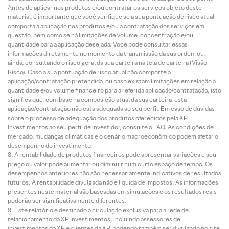
Antes de aplicar nos produtos e/ou contratar os serviços objeto deste
material, é importante que você verifique se a sua pontuação de risco atual
comporta a aplicação nos produtos e/ou a contratação dos serviços em
questão, bem como se há limitações de volume, concentração e/ou
quantidade para a aplicação desejada. Você pode consultar essas
informações diretamente no momento da transmissão da sua ordem ou,
ainda, consultando o risco geral da sua carteira na tela de carteira (Visão
Risco). Caso a sua pontuação de risco atual não comporte a
aplicação/contratação pretendida, ou caso existam limitações em relação à
quantidade e/ou volume financeiro para a referida aplicação/contratação, isto
significa que, com base na composição atual da sua carteira, esta
aplicação/contratação não está adequada ao seu perfil. Em caso de dúvidas
sobre o processo de adequação dos produtos oferecidos pela XP
Investimentos ao seu perfil de investidor, consulte o FAQ. As condições de
mercado, mudanças climáticas e o cenário macroeconômico podem afetar o
desempenho do investimento.
A rentabilidade de produtos financeiros pode apresentar variações e seu
preço ou valor pode aumentar ou diminuir num curto espaço de tempo. Os
desempenhos anteriores não são necessariamente indicativos de resultados
futuros. A rentabilidade divulgada não é líquida de impostos. As informações
presentes neste material são baseadas em simulações e os resultados reais
poderão ser significativamente diferentes.
Este relatório é destinado à circulação exclusiva para a rede de
relacionamento da XP Investimentos, incluindo assessores de
investimentos da XP e clientes da XP, podendo também ser divulgado no site