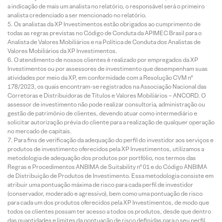
a indicação de mais um analista no relatório, o responsável será o primeiro
analista credenciado a ser mencionado no relatório.
Os analistas da XP Investimentos estão obrigados ao cumprimento de
todas as regras previstas no Código de Conduta da APIMEC Brasil para o
Analista de Valores Mobiliários e na Política de Conduta dos Analistas de
Valores Mobiliários da XP Investimentos.
O atendimento de nossos clientes é realizado por empregados da XP
Investimentos ou por assessores de investimento que desempenham suas
atividades por meio da XP, em conformidade com a Resolução CVM nº
178/2023, os quais encontram-se registrados na Associação Nacional das
Corretoras e Distribuidoras de Títulos e Valores Mobiliários – ANCORD. O
assessor de investimento não pode realizar consultoria, administração ou
gestão de patrimônio de clientes, devendo atuar como intermediário e
solicitar autorização prévia do cliente para a realização de qualquer operação
no mercado de capitais.
Para fins de verificação da adequação do perfil do investidor aos serviços e
produtos de investimento oferecidos pela XP Investimentos, utilizamos a
metodologia de adequação dos produtos por portfólio, nos termos das
Regras e Procedimentos ANBIMA de Suitability nº 01 e do Código ANBIMA
de Distribuição de Produtos de Investimento. Essa metodologia consiste em
atribuir uma pontuação máxima de risco para cada perfil de investidor
(conservador, moderado e agressivo), bem como uma pontuação de risco
para cada um dos produtos oferecidos pela XP Investimentos, de modo que
todos os clientes possam ter acesso a todos os produtos, desde que dentro
das quantidades e limites da pontuação de risco definidas para o seu perfil.