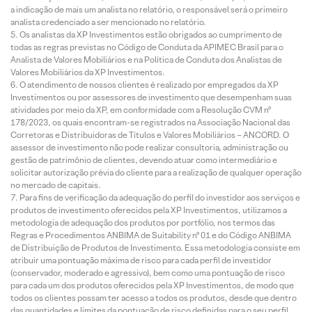
a indicação de mais um analista no relatório, o responsável será o primeiro
analista credenciado a ser mencionado no relatório.
Os analistas da XP Investimentos estão obrigados ao cumprimento de
todas as regras previstas no Código de Conduta da APIMEC Brasil para o
Analista de Valores Mobiliários e na Política de Conduta dos Analistas de
Valores Mobiliários da XP Investimentos.
O atendimento de nossos clientes é realizado por empregados da XP
Investimentos ou por assessores de investimento que desempenham suas
atividades por meio da XP, em conformidade com a Resolução CVM nº
178/2023, os quais encontram-se registrados na Associação Nacional das
Corretoras e Distribuidoras de Títulos e Valores Mobiliários – ANCORD. O
assessor de investimento não pode realizar consultoria, administração ou
gestão de patrimônio de clientes, devendo atuar como intermediário e
solicitar autorização prévia do cliente para a realização de qualquer operação
no mercado de capitais.
Para fins de verificação da adequação do perfil do investidor aos serviços e
produtos de investimento oferecidos pela XP Investimentos, utilizamos a
metodologia de adequação dos produtos por portfólio, nos termos das
Regras e Procedimentos ANBIMA de Suitability nº 01 e do Código ANBIMA
de Distribuição de Produtos de Investimento. Essa metodologia consiste em
atribuir uma pontuação máxima de risco para cada perfil de investidor
(conservador, moderado e agressivo), bem como uma pontuação de risco
para cada um dos produtos oferecidos pela XP Investimentos, de modo que
todos os clientes possam ter acesso a todos os produtos, desde que dentro
das quantidades e limites da pontuação de risco definidas para o seu perfil.