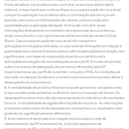
Antes de aplicar nos produtos e/ou contratar os serviços objeto deste
material, é importante que você verifique se a sua pontuação de risco atual
comporta a aplicação nos produtos e/ou a contratação dos serviços em
questão, bem como se há limitações de volume, concentração e/ou
quantidade para a aplicação desejada. Você pode consultar essas
informações diretamente no momento da transmissão da sua ordem ou,
ainda, consultando o risco geral da sua carteira na tela de carteira (Visão
Risco). Caso a sua pontuação de risco atual não comporte a
aplicação/contratação pretendida, ou caso existam limitações em relação à
quantidade e/ou volume financeiro para a referida aplicação/contratação, isto
significa que, com base na composição atual da sua carteira, esta
aplicação/contratação não está adequada ao seu perfil. Em caso de dúvidas
sobre o processo de adequação dos produtos oferecidos pela XP
Investimentos ao seu perfil de investidor, consulte o FAQ. As condições de
mercado, mudanças climáticas e o cenário macroeconômico podem afetar o
desempenho do investimento.
A rentabilidade de produtos financeiros pode apresentar variações e seu
preço ou valor pode aumentar ou diminuir num curto espaço de tempo. Os
desempenhos anteriores não são necessariamente indicativos de resultados
futuros. A rentabilidade divulgada não é líquida de impostos. As informações
presentes neste material são baseadas em simulações e os resultados reais
poderão ser significativamente diferentes.
Este relatório é destinado à circulação exclusiva para a rede de
relacionamento da XP Investimentos, incluindo assessores de
investimentos da XP e clientes da XP, podendo também ser divulgado no site