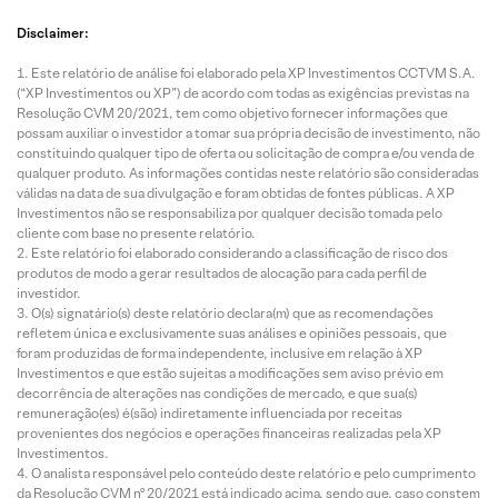
Disclaimer:
Este relatório de análise foi elaborado pela XP Investimentos CCTVM S.A.
(“XP Investimentos ou XP”) de acordo com todas as exigências previstas na
Resolução CVM 20/2021, tem como objetivo fornecer informações que
possam auxiliar o investidor a tomar sua própria decisão de investimento, não
constituindo qualquer tipo de oferta ou solicitação de compra e/ou venda de
qualquer produto. As informações contidas neste relatório são consideradas
válidas na data de sua divulgação e foram obtidas de fontes públicas. A XP
Investimentos não se responsabiliza por qualquer decisão tomada pelo
cliente com base no presente relatório.
Este relatório foi elaborado considerando a classificação de risco dos
produtos de modo a gerar resultados de alocação para cada perfil de
investidor.
O(s) signatário(s) deste relatório declara(m) que as recomendações
refletem única e exclusivamente suas análises e opiniões pessoais, que
foram produzidas de forma independente, inclusive em relação à XP
Investimentos e que estão sujeitas a modificações sem aviso prévio em
decorrência de alterações nas condições de mercado, e que sua(s)
remuneração(es) é(são) indiretamente influenciada por receitas
provenientes dos negócios e operações financeiras realizadas pela XP
Investimentos.
O analista responsável pelo conteúdo deste relatório e pelo cumprimento
da Resolução CVM nº 20/2021 está indicado acima, sendo que, caso constem