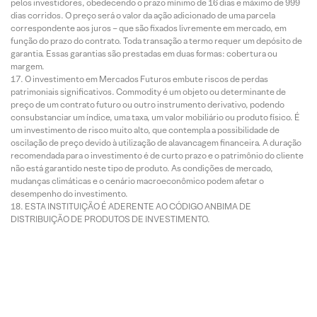
pelos investidores, obedecendo o prazo mínimo de 16 dias e máximo de 999
dias corridos. O preço será o valor da ação adicionado de uma parcela
correspondente aos juros – que são fixados livremente em mercado, em
função do prazo do contrato. Toda transação a termo requer um depósito de
garantia. Essas garantias são prestadas em duas formas: cobertura ou
margem.
O investimento em Mercados Futuros embute riscos de perdas
patrimoniais significativos. Commodity é um objeto ou determinante de
preço de um contrato futuro ou outro instrumento derivativo, podendo
consubstanciar um índice, uma taxa, um valor mobiliário ou produto físico. É
um investimento de risco muito alto, que contempla a possibilidade de
oscilação de preço devido à utilização de alavancagem financeira. A duração
recomendada para o investimento é de curto prazo e o patrimônio do cliente
não está garantido neste tipo de produto. As condições de mercado,
mudanças climáticas e o cenário macroeconômico podem afetar o
desempenho do investimento.
ESTA INSTITUIÇÃO É ADERENTE AO CÓDIGO ANBIMA DE
DISTRIBUIÇÃO DE PRODUTOS DE INVESTIMENTO.