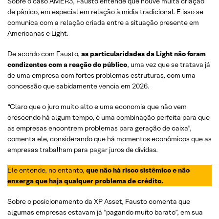
Sobre o caso AMER3, Fausto entende que houve muita criação
de pânico, em especial em relação à mídia tradicional. E isso se
comunica com a relação criada entre a situação presente em
Americanas e Light.
De acordo com Fausto,
as particularidades da Light não foram
condizentes com a reação do público
, uma vez que se tratava já
de uma empresa com fortes problemas estruturas, com uma
concessão que sabidamente vencia em 2026.
“Claro que o juro muito alto e uma economia que não vem
crescendo há algum tempo, é uma combinação perfeita para que
as empresas encontrem problemas para geração de caixa”,
comenta ele, considerando que há momentos econômicos que as
empresas trabalham para pagar juros de dívidas.
Ele entende, no entanto,
que não há risco sistêmico e não
enxerga que haja qualquer problema de crédito.
Sobre o posicionamento da XP Asset, Fausto comenta que
algumas empresas estavam já “pagando muito barato”, em sua