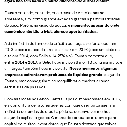
agora não tem nada de muito diferente de outros ciclos”.
Fausto entende, contudo, que o caso de Americanas se
apresenta, sim, como grande exceção graças à particularidades
do caso. Porém, na visão do gestor,
o momento, apesar do ciclo
econômico não tão trivial, oferece oportunidades.
A da indústria de fundos de crédito começa a se fortalecer em
2018, após a queda de juros se iniciar em 2016 (após um ciclo de
alta em 2014, com Selic a 14,25% a.a.). Fausto comenta que,
entre
2014 e 2017
, a Selic ficou muito alta, o PIB contraiu muito e
a inflação também ficou muito alta.
Nesse momento, algumas
empresas enfrentavam problema de liquidez grande
, segundo
Fausto, mas conseguiram se reequilibrar e readequar suas
estruturas de passivos.
Com as trocas no Banco Central, após o impeachment em 2016,
e a conjuntura de fatores que fez com que os juros caíssem, a
indústria de fundos de crédito pôde se desenvolver melhor,
segundo explica o gestor. O mercado tornou-se atraente para
capital de muitos investidores, que Fausto destaca que talvez