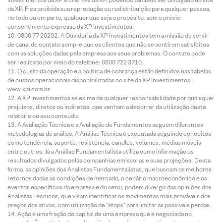
da XP. Fica proibida sua reprodução ou redistribuição para qualquer pessoa,
no todo ou em parte, qualquer que seja o propósito, sem o prévio
consentimento expresso da XP Investimentos.
0800 77 20202. A Ouvidoria da XP Investimentos tem a missão de servir
de canal de contato sempre que os clientes que não se sentirem satisfeitos
com as soluções dadas pela empresa aos seus problemas. O contato pode
ser realizado por meio do telefone: 0800 722 3710.
O custo da operação e a política de cobrança estão definidos nas tabelas
de custos operacionais disponibilizadas no site da XP Investimentos:
www.xpi.com.br.
A XP Investimentos se exime de qualquer responsabilidade por quaisquer
prejuízos, diretos ou indiretos, que venham a decorrer da utilização deste
relatório ou seu conteúdo.
A Avaliação Técnica e a Avaliação de Fundamentos seguem diferentes
metodologias de análise. A Análise Técnica é executada seguindo conceitos
como tendência, suporte, resistência, candles, volumes, médias móveis
entre outros. Já a Análise Fundamentalista utiliza como informação os
resultados divulgados pelas companhias emissoras e suas projeções. Desta
forma, as opiniões dos Analistas Fundamentalistas, que buscam os melhores
retornos dadas as condições de mercado, o cenário macroeconômico e os
eventos específicos da empresa e do setor, podem divergir das opiniões dos
Analistas Técnicos, que visam identificar os movimentos mais prováveis dos
preços dos ativos, com utilização de “stops” para limitar as possíveis perdas.
Ação é uma fração do capital de uma empresa que é negociada no