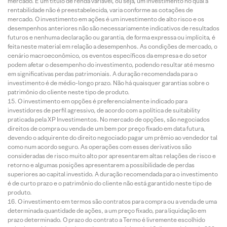
mercado. É um título de renda variável, ou seja, um investimento no qual a
rentabilidade não é preestabelecida, varia conforme as cotações de
mercado. O investimento em ações é um investimento de alto risco e os
desempenhos anteriores não são necessariamente indicativos de resultados
futuros e nenhuma declaração ou garantia, de forma expressa ou implícita, é
feita neste material em relação a desempenhos. As condições de mercado, o
cenário macroeconômico, os eventos específicos da empresa e do setor
podem afetar o desempenho do investimento, podendo resultar até mesmo
em significativas perdas patrimoniais. A duração recomendada para o
investimento é de médio-longo prazo. Não há quaisquer garantias sobre o
patrimônio do cliente neste tipo de produto.
O investimento em opções é preferencialmente indicado para
investidores de perfil agressivo, de acordo com a política de suitability
praticada pela XP Investimentos. No mercado de opções, são negociados
direitos de compra ou venda de um bem por preço fixado em data futura,
devendo o adquirente do direito negociado pagar um prêmio ao vendedor tal
como num acordo seguro. As operações com esses derivativos são
consideradas de risco muito alto por apresentarem altas relações de risco e
retorno e algumas posições apresentarem a possibilidade de perdas
superiores ao capital investido. A duração recomendada para o investimento
é de curto prazo e o patrimônio do cliente não está garantido neste tipo de
produto.
O investimento em termos são contratos para compra ou a venda de uma
determinada quantidade de ações, a um preço fixado, para liquidação em
prazo determinado. O prazo do contrato a Termo é livremente escolhido