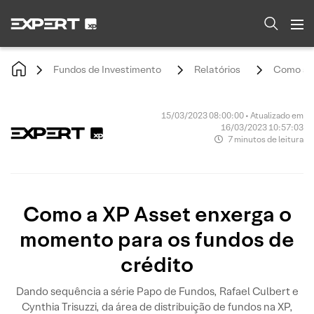
Fundos de Investimento
Relatórios
Como a X
15/03/2023 08:00:00 • Atualizado em
16/03/2023 10:57:03
7 minutos de leitura
Como a XP Asset enxerga o
momento para os fundos de
crédito
Dando sequência a série Papo de Fundos, Rafael Culbert e
Cynthia Trisuzzi, da área de distribuição de fundos na XP,