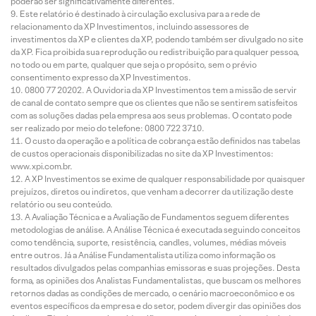
poderão ser significativamente diferentes.
Este relatório é destinado à circulação exclusiva para a rede de
relacionamento da XP Investimentos, incluindo assessores de
investimentos da XP e clientes da XP, podendo também ser divulgado no site
da XP. Fica proibida sua reprodução ou redistribuição para qualquer pessoa,
no todo ou em parte, qualquer que seja o propósito, sem o prévio
consentimento expresso da XP Investimentos.
0800 77 20202. A Ouvidoria da XP Investimentos tem a missão de servir
de canal de contato sempre que os clientes que não se sentirem satisfeitos
com as soluções dadas pela empresa aos seus problemas. O contato pode
ser realizado por meio do telefone: 0800 722 3710.
O custo da operação e a política de cobrança estão definidos nas tabelas
de custos operacionais disponibilizadas no site da XP Investimentos:
www.xpi.com.br.
A XP Investimentos se exime de qualquer responsabilidade por quaisquer
prejuízos, diretos ou indiretos, que venham a decorrer da utilização deste
relatório ou seu conteúdo.
A Avaliação Técnica e a Avaliação de Fundamentos seguem diferentes
metodologias de análise. A Análise Técnica é executada seguindo conceitos
como tendência, suporte, resistência, candles, volumes, médias móveis
entre outros. Já a Análise Fundamentalista utiliza como informação os
resultados divulgados pelas companhias emissoras e suas projeções. Desta
forma, as opiniões dos Analistas Fundamentalistas, que buscam os melhores
retornos dadas as condições de mercado, o cenário macroeconômico e os
eventos específicos da empresa e do setor, podem divergir das opiniões dos