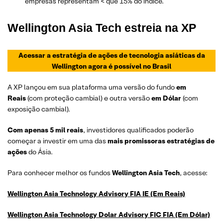
empresas representam < que 15% do índice.
Wellington Asia Tech estreia na XP
Acessar a estratégia de ações de tecnologia asiáticas da
Wellington agora é possível no Brasil
A XP lançou em sua plataforma uma versão do fundo
em
Reais
(com proteção cambial) e outra versão
em Dólar
(com
exposição cambial).
Com apenas 5 mil reais
, investidores qualificados poderão
começar a investir em uma das
mais promissoras estratégias de
ações
do Ásia.
Para conhecer melhor os fundos
Wellington Asia Tech
, acesse:
Wellington Asia Technology Advisory FIA IE (Em Reais)
Wellington Asia Technology Dolar Advisory FIC FIA (Em Dólar)