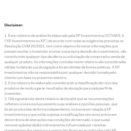
Disclaimer:
Este relatório de análise foi elaborado pela XP Investimentos CCTVM S.A.
(“XP Investimentos ou XP”) de acordo com todas as exigências previstas na
Resolução CVM 20/2021, tem como objetivo fornecer informações que
possam auxiliar o investidor a tomar sua própria decisão de investimento, não
constituindo qualquer tipo de oferta ou solicitação de compra e/ou venda de
qualquer produto. As informações contidas neste relatório são consideradas
válidas na data de sua divulgação e foram obtidas de fontes públicas. A XP
Investimentos não se responsabiliza por qualquer decisão tomada pelo
cliente com base no presente relatório.
Este relatório foi elaborado considerando a classificação de risco dos
produtos de modo a gerar resultados de alocação para cada perfil de
investidor.
O(s) signatário(s) deste relatório declara(m) que as recomendações
refletem única e exclusivamente suas análises e opiniões pessoais, que
foram produzidas de forma independente, inclusive em relação à XP
Investimentos e que estão sujeitas a modificações sem aviso prévio em
decorrência de alterações nas condições de mercado, e que sua(s)
remuneração(es) é(são) indiretamente influenciada por receitas
provenientes dos negócios e operações financeiras realizadas pela XP