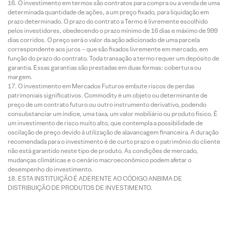
O investimento em termos são contratos para compra ou a venda de uma
determinada quantidade de ações, a um preço fixado, para liquidação em
prazo determinado. O prazo do contrato a Termo é livremente escolhido
pelos investidores, obedecendo o prazo mínimo de 16 dias e máximo de 999
dias corridos. O preço será o valor da ação adicionado de uma parcela
correspondente aos juros – que são fixados livremente em mercado, em
função do prazo do contrato. Toda transação a termo requer um depósito de
garantia. Essas garantias são prestadas em duas formas: cobertura ou
margem.
O investimento em Mercados Futuros embute riscos de perdas
patrimoniais significativos. Commodity é um objeto ou determinante de
preço de um contrato futuro ou outro instrumento derivativo, podendo
consubstanciar um índice, uma taxa, um valor mobiliário ou produto físico. É
um investimento de risco muito alto, que contempla a possibilidade de
oscilação de preço devido à utilização de alavancagem financeira. A duração
recomendada para o investimento é de curto prazo e o patrimônio do cliente
não está garantido neste tipo de produto. As condições de mercado,
mudanças climáticas e o cenário macroeconômico podem afetar o
desempenho do investimento.
ESTA INSTITUIÇÃO É ADERENTE AO CÓDIGO ANBIMA DE
DISTRIBUIÇÃO DE PRODUTOS DE INVESTIMENTO.