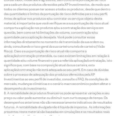
para cada um dos produtos oferecidos pela XP Investimentos, de modo que
todos os clientes possam ter acesso a todos os produtos, desde que dentro
das quantidades e limites da pontuação de risco definidas para o seu perfil.
Antes de aplicar nos produtos e/ou contratar os serviços objeto deste
material, é importante que você verifique se a sua pontuação de risco atual
comporta a aplicação nos produtos e/ou a contratação dos serviços em
questão, bem como se há limitações de volume, concentração e/ou
quantidade para a aplicação desejada. Você pode consultar essas
informações diretamente no momento da transmissão da sua ordem ou,
ainda, consultando o risco geral da sua carteira na tela de carteira (Visão
Risco). Caso a sua pontuação de risco atual não comporte a
aplicação/contratação pretendida, ou caso existam limitações em relação à
quantidade e/ou volume financeiro para a referida aplicação/contratação, isto
significa que, com base na composição atual da sua carteira, esta
aplicação/contratação não está adequada ao seu perfil. Em caso de dúvidas
sobre o processo de adequação dos produtos oferecidos pela XP
Investimentos ao seu perfil de investidor, consulte o FAQ. As condições de
mercado, mudanças climáticas e o cenário macroeconômico podem afetar o
desempenho do investimento.
A rentabilidade de produtos financeiros pode apresentar variações e seu
preço ou valor pode aumentar ou diminuir num curto espaço de tempo. Os
desempenhos anteriores não são necessariamente indicativos de resultados
futuros. A rentabilidade divulgada não é líquida de impostos. As informações
presentes neste material são baseadas em simulações e os resultados reais