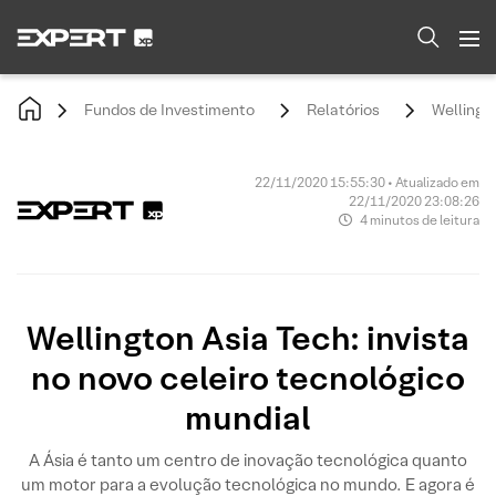
Fundos de Investimento
Relatórios
Wellingto
22/11/2020 15:55:30 • Atualizado em
22/11/2020 23:08:26
4 minutos de leitura
Wellington Asia Tech: invista
no novo celeiro tecnológico
mundial
A Ásia é tanto um centro de inovação tecnológica quanto
um motor para a evolução tecnológica no mundo. E agora é