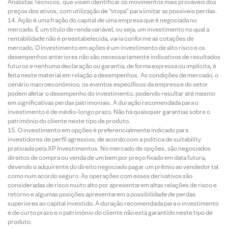
Analistas Técnicos, que visam identificar os movimentos mais prováveis dos
preços dos ativos, com utilização de “stops” para limitar as possíveis perdas.
Ação é uma fração do capital de uma empresa que é negociada no
mercado. É um título de renda variável, ou seja, um investimento no qual a
rentabilidade não é preestabelecida, varia conforme as cotações de
mercado. O investimento em ações é um investimento de alto risco e os
desempenhos anteriores não são necessariamente indicativos de resultados
futuros e nenhuma declaração ou garantia, de forma expressa ou implícita, é
feita neste material em relação a desempenhos. As condições de mercado, o
cenário macroeconômico, os eventos específicos da empresa e do setor
podem afetar o desempenho do investimento, podendo resultar até mesmo
em significativas perdas patrimoniais. A duração recomendada para o
investimento é de médio-longo prazo. Não há quaisquer garantias sobre o
patrimônio do cliente neste tipo de produto.
O investimento em opções é preferencialmente indicado para
investidores de perfil agressivo, de acordo com a política de suitability
praticada pela XP Investimentos. No mercado de opções, são negociados
direitos de compra ou venda de um bem por preço fixado em data futura,
devendo o adquirente do direito negociado pagar um prêmio ao vendedor tal
como num acordo seguro. As operações com esses derivativos são
consideradas de risco muito alto por apresentarem altas relações de risco e
retorno e algumas posições apresentarem a possibilidade de perdas
superiores ao capital investido. A duração recomendada para o investimento
é de curto prazo e o patrimônio do cliente não está garantido neste tipo de
produto.