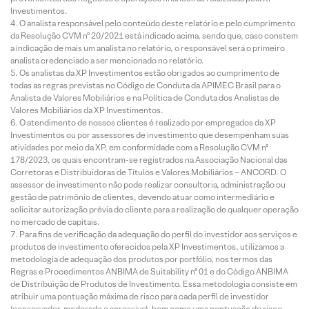
Investimentos.
O analista responsável pelo conteúdo deste relatório e pelo cumprimento
da Resolução CVM nº 20/2021 está indicado acima, sendo que, caso constem
a indicação de mais um analista no relatório, o responsável será o primeiro
analista credenciado a ser mencionado no relatório.
Os analistas da XP Investimentos estão obrigados ao cumprimento de
todas as regras previstas no Código de Conduta da APIMEC Brasil para o
Analista de Valores Mobiliários e na Política de Conduta dos Analistas de
Valores Mobiliários da XP Investimentos.
O atendimento de nossos clientes é realizado por empregados da XP
Investimentos ou por assessores de investimento que desempenham suas
atividades por meio da XP, em conformidade com a Resolução CVM nº
178/2023, os quais encontram-se registrados na Associação Nacional das
Corretoras e Distribuidoras de Títulos e Valores Mobiliários – ANCORD. O
assessor de investimento não pode realizar consultoria, administração ou
gestão de patrimônio de clientes, devendo atuar como intermediário e
solicitar autorização prévia do cliente para a realização de qualquer operação
no mercado de capitais.
Para fins de verificação da adequação do perfil do investidor aos serviços e
produtos de investimento oferecidos pela XP Investimentos, utilizamos a
metodologia de adequação dos produtos por portfólio, nos termos das
Regras e Procedimentos ANBIMA de Suitability nº 01 e do Código ANBIMA
de Distribuição de Produtos de Investimento. Essa metodologia consiste em
atribuir uma pontuação máxima de risco para cada perfil de investidor
(conservador, moderado e agressivo), bem como uma pontuação de risco