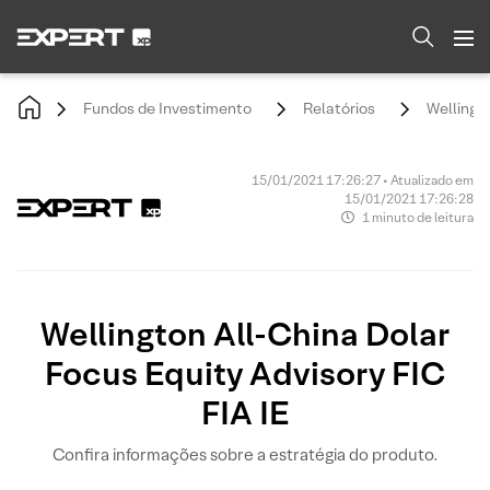
Fundos de Investimento
Relatórios
Wellingto
15/01/2021 17:26:27 • Atualizado em
15/01/2021 17:26:28
1 minuto de leitura
Wellington All-China Dolar
Focus Equity Advisory FIC
FIA IE
Confira informações sobre a estratégia do produto.