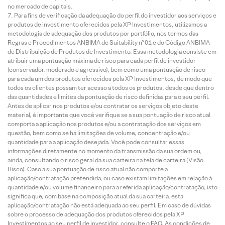
no mercado de capitais.
Para fins de verificação da adequação do perfil do investidor aos serviços e
produtos de investimento oferecidos pela XP Investimentos, utilizamos a
metodologia de adequação dos produtos por portfólio, nos termos das
Regras e Procedimentos ANBIMA de Suitability nº 01 e do Código ANBIMA
de Distribuição de Produtos de Investimento. Essa metodologia consiste em
atribuir uma pontuação máxima de risco para cada perfil de investidor
(conservador, moderado e agressivo), bem como uma pontuação de risco
para cada um dos produtos oferecidos pela XP Investimentos, de modo que
todos os clientes possam ter acesso a todos os produtos, desde que dentro
das quantidades e limites da pontuação de risco definidas para o seu perfil.
Antes de aplicar nos produtos e/ou contratar os serviços objeto deste
material, é importante que você verifique se a sua pontuação de risco atual
comporta a aplicação nos produtos e/ou a contratação dos serviços em
questão, bem como se há limitações de volume, concentração e/ou
quantidade para a aplicação desejada. Você pode consultar essas
informações diretamente no momento da transmissão da sua ordem ou,
ainda, consultando o risco geral da sua carteira na tela de carteira (Visão
Risco). Caso a sua pontuação de risco atual não comporte a
aplicação/contratação pretendida, ou caso existam limitações em relação à
quantidade e/ou volume financeiro para a referida aplicação/contratação, isto
significa que, com base na composição atual da sua carteira, esta
aplicação/contratação não está adequada ao seu perfil. Em caso de dúvidas
sobre o processo de adequação dos produtos oferecidos pela XP
Investimentos ao seu perfil de investidor, consulte o FAQ. As condições de