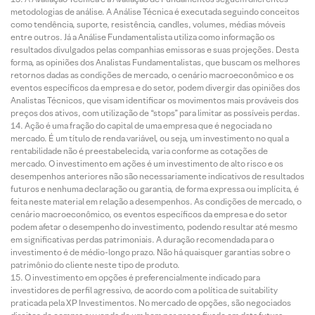
metodologias de análise. A Análise Técnica é executada seguindo conceitos
como tendência, suporte, resistência, candles, volumes, médias móveis
entre outros. Já a Análise Fundamentalista utiliza como informação os
resultados divulgados pelas companhias emissoras e suas projeções. Desta
forma, as opiniões dos Analistas Fundamentalistas, que buscam os melhores
retornos dadas as condições de mercado, o cenário macroeconômico e os
eventos específicos da empresa e do setor, podem divergir das opiniões dos
Analistas Técnicos, que visam identificar os movimentos mais prováveis dos
preços dos ativos, com utilização de “stops” para limitar as possíveis perdas.
Ação é uma fração do capital de uma empresa que é negociada no
mercado. É um título de renda variável, ou seja, um investimento no qual a
rentabilidade não é preestabelecida, varia conforme as cotações de
mercado. O investimento em ações é um investimento de alto risco e os
desempenhos anteriores não são necessariamente indicativos de resultados
futuros e nenhuma declaração ou garantia, de forma expressa ou implícita, é
feita neste material em relação a desempenhos. As condições de mercado, o
cenário macroeconômico, os eventos específicos da empresa e do setor
podem afetar o desempenho do investimento, podendo resultar até mesmo
em significativas perdas patrimoniais. A duração recomendada para o
investimento é de médio-longo prazo. Não há quaisquer garantias sobre o
patrimônio do cliente neste tipo de produto.
O investimento em opções é preferencialmente indicado para
investidores de perfil agressivo, de acordo com a política de suitability
praticada pela XP Investimentos. No mercado de opções, são negociados