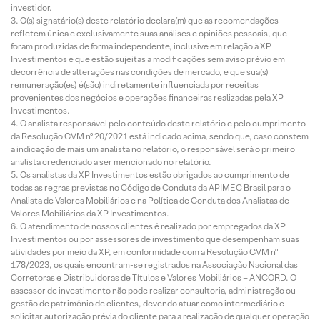
investidor.
O(s) signatário(s) deste relatório declara(m) que as recomendações
refletem única e exclusivamente suas análises e opiniões pessoais, que
foram produzidas de forma independente, inclusive em relação à XP
Investimentos e que estão sujeitas a modificações sem aviso prévio em
decorrência de alterações nas condições de mercado, e que sua(s)
remuneração(es) é(são) indiretamente influenciada por receitas
provenientes dos negócios e operações financeiras realizadas pela XP
Investimentos.
O analista responsável pelo conteúdo deste relatório e pelo cumprimento
da Resolução CVM nº 20/2021 está indicado acima, sendo que, caso constem
a indicação de mais um analista no relatório, o responsável será o primeiro
analista credenciado a ser mencionado no relatório.
Os analistas da XP Investimentos estão obrigados ao cumprimento de
todas as regras previstas no Código de Conduta da APIMEC Brasil para o
Analista de Valores Mobiliários e na Política de Conduta dos Analistas de
Valores Mobiliários da XP Investimentos.
O atendimento de nossos clientes é realizado por empregados da XP
Investimentos ou por assessores de investimento que desempenham suas
atividades por meio da XP, em conformidade com a Resolução CVM nº
178/2023, os quais encontram-se registrados na Associação Nacional das
Corretoras e Distribuidoras de Títulos e Valores Mobiliários – ANCORD. O
assessor de investimento não pode realizar consultoria, administração ou
gestão de patrimônio de clientes, devendo atuar como intermediário e
solicitar autorização prévia do cliente para a realização de qualquer operação