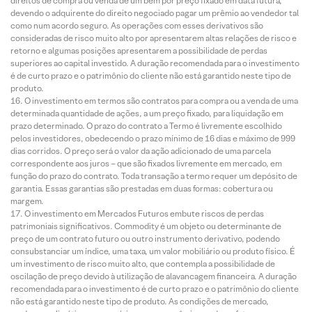
direitos de compra ou venda de um bem por preço fixado em data futura,
devendo o adquirente do direito negociado pagar um prêmio ao vendedor tal
como num acordo seguro. As operações com esses derivativos são
consideradas de risco muito alto por apresentarem altas relações de risco e
retorno e algumas posições apresentarem a possibilidade de perdas
superiores ao capital investido. A duração recomendada para o investimento
é de curto prazo e o patrimônio do cliente não está garantido neste tipo de
produto.
O investimento em termos são contratos para compra ou a venda de uma
determinada quantidade de ações, a um preço fixado, para liquidação em
prazo determinado. O prazo do contrato a Termo é livremente escolhido
pelos investidores, obedecendo o prazo mínimo de 16 dias e máximo de 999
dias corridos. O preço será o valor da ação adicionado de uma parcela
correspondente aos juros – que são fixados livremente em mercado, em
função do prazo do contrato. Toda transação a termo requer um depósito de
garantia. Essas garantias são prestadas em duas formas: cobertura ou
margem.
O investimento em Mercados Futuros embute riscos de perdas
patrimoniais significativos. Commodity é um objeto ou determinante de
preço de um contrato futuro ou outro instrumento derivativo, podendo
consubstanciar um índice, uma taxa, um valor mobiliário ou produto físico. É
um investimento de risco muito alto, que contempla a possibilidade de
oscilação de preço devido à utilização de alavancagem financeira. A duração
recomendada para o investimento é de curto prazo e o patrimônio do cliente
não está garantido neste tipo de produto. As condições de mercado,