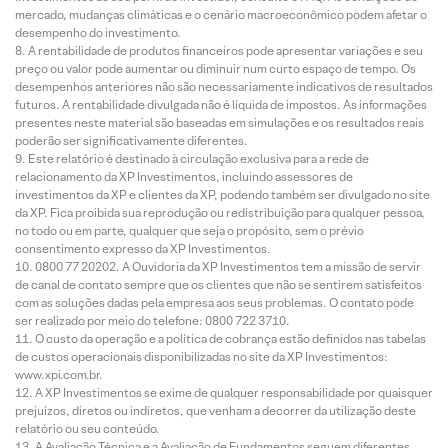
mercado, mudanças climáticas e o cenário macroeconômico podem afetar o
desempenho do investimento.
A rentabilidade de produtos financeiros pode apresentar variações e seu
preço ou valor pode aumentar ou diminuir num curto espaço de tempo. Os
desempenhos anteriores não são necessariamente indicativos de resultados
futuros. A rentabilidade divulgada não é líquida de impostos. As informações
presentes neste material são baseadas em simulações e os resultados reais
poderão ser significativamente diferentes.
Este relatório é destinado à circulação exclusiva para a rede de
relacionamento da XP Investimentos, incluindo assessores de
investimentos da XP e clientes da XP, podendo também ser divulgado no site
da XP. Fica proibida sua reprodução ou redistribuição para qualquer pessoa,
no todo ou em parte, qualquer que seja o propósito, sem o prévio
consentimento expresso da XP Investimentos.
0800 77 20202. A Ouvidoria da XP Investimentos tem a missão de servir
de canal de contato sempre que os clientes que não se sentirem satisfeitos
com as soluções dadas pela empresa aos seus problemas. O contato pode
ser realizado por meio do telefone: 0800 722 3710.
O custo da operação e a política de cobrança estão definidos nas tabelas
de custos operacionais disponibilizadas no site da XP Investimentos:
www.xpi.com.br.
A XP Investimentos se exime de qualquer responsabilidade por quaisquer
prejuízos, diretos ou indiretos, que venham a decorrer da utilização deste
relatório ou seu conteúdo.
A Avaliação Técnica e a Avaliação de Fundamentos seguem diferentes