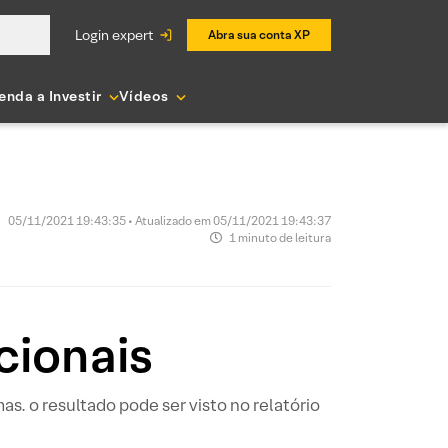
login expert
Abra sua conta XP
enda a Investir
Vídeos
05/11/2021 19:43:35 • Atualizado em 05/11/2021 19:43:37
1 minuto de leitura
cionais
s. o resultado pode ser visto no relatório