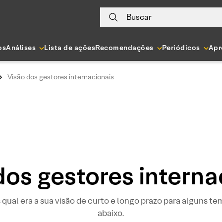
Buscar
os
Análises
Lista de ações
Recomendações
Periódicos
Apr
Visão dos gestores internacionais
dos gestores interna
ual era a sua visão de curto e longo prazo para alguns tema
abaixo.