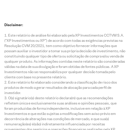
Disclaimer:
Este relatório de análise foi elaborado pela XP Investimentos CCTVM S.A.
(“XP Investimentos ou XP”) de acordo com todas as exigências previstas na
Resolução CVM 20/2021, tem como objetivo fornecer informações que
possam auxiliar o investidor a tomar sua própria decisão de investimento, não
constituindo qualquer tipo de oferta ou solicitação de compra e/ou venda de
qualquer produto. As informações contidas neste relatório são consideradas
válidas na data de sua divulgação e foram obtidas de fontes públicas. A XP
Investimentos não se responsabiliza por qualquer decisão tomada pelo
cliente com base no presente relatório.
Este relatório foi elaborado considerando a classificação de risco dos
produtos de modo a gerar resultados de alocação para cada perfil de
investidor.
O(s) signatário(s) deste relatório declara(m) que as recomendações
refletem única e exclusivamente suas análises e opiniões pessoais, que
foram produzidas de forma independente, inclusive em relação à XP
Investimentos e que estão sujeitas a modificações sem aviso prévio em
decorrência de alterações nas condições de mercado, e que sua(s)
remuneração(es) é(são) indiretamente influenciada por receitas
provenientes dos negócios e operações financeiras realizadas pela XP