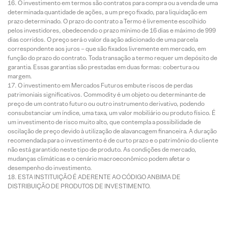
O investimento em termos são contratos para compra ou a venda de uma
determinada quantidade de ações, a um preço fixado, para liquidação em
prazo determinado. O prazo do contrato a Termo é livremente escolhido
pelos investidores, obedecendo o prazo mínimo de 16 dias e máximo de 999
dias corridos. O preço será o valor da ação adicionado de uma parcela
correspondente aos juros – que são fixados livremente em mercado, em
função do prazo do contrato. Toda transação a termo requer um depósito de
garantia. Essas garantias são prestadas em duas formas: cobertura ou
margem.
O investimento em Mercados Futuros embute riscos de perdas
patrimoniais significativos. Commodity é um objeto ou determinante de
preço de um contrato futuro ou outro instrumento derivativo, podendo
consubstanciar um índice, uma taxa, um valor mobiliário ou produto físico. É
um investimento de risco muito alto, que contempla a possibilidade de
oscilação de preço devido à utilização de alavancagem financeira. A duração
recomendada para o investimento é de curto prazo e o patrimônio do cliente
não está garantido neste tipo de produto. As condições de mercado,
mudanças climáticas e o cenário macroeconômico podem afetar o
desempenho do investimento.
ESTA INSTITUIÇÃO É ADERENTE AO CÓDIGO ANBIMA DE
DISTRIBUIÇÃO DE PRODUTOS DE INVESTIMENTO.