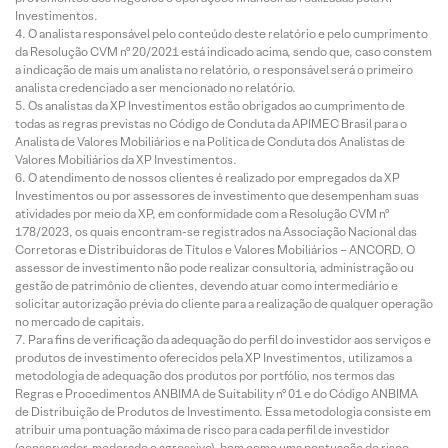
Investimentos.
O analista responsável pelo conteúdo deste relatório e pelo cumprimento
da Resolução CVM nº 20/2021 está indicado acima, sendo que, caso constem
a indicação de mais um analista no relatório, o responsável será o primeiro
analista credenciado a ser mencionado no relatório.
Os analistas da XP Investimentos estão obrigados ao cumprimento de
todas as regras previstas no Código de Conduta da APIMEC Brasil para o
Analista de Valores Mobiliários e na Política de Conduta dos Analistas de
Valores Mobiliários da XP Investimentos.
O atendimento de nossos clientes é realizado por empregados da XP
Investimentos ou por assessores de investimento que desempenham suas
atividades por meio da XP, em conformidade com a Resolução CVM nº
178/2023, os quais encontram-se registrados na Associação Nacional das
Corretoras e Distribuidoras de Títulos e Valores Mobiliários – ANCORD. O
assessor de investimento não pode realizar consultoria, administração ou
gestão de patrimônio de clientes, devendo atuar como intermediário e
solicitar autorização prévia do cliente para a realização de qualquer operação
no mercado de capitais.
Para fins de verificação da adequação do perfil do investidor aos serviços e
produtos de investimento oferecidos pela XP Investimentos, utilizamos a
metodologia de adequação dos produtos por portfólio, nos termos das
Regras e Procedimentos ANBIMA de Suitability nº 01 e do Código ANBIMA
de Distribuição de Produtos de Investimento. Essa metodologia consiste em
atribuir uma pontuação máxima de risco para cada perfil de investidor
(conservador, moderado e agressivo), bem como uma pontuação de risco