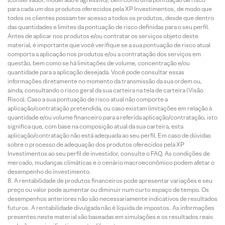
para cada um dos produtos oferecidos pela XP Investimentos, de modo que
todos os clientes possam ter acesso a todos os produtos, desde que dentro
das quantidades e limites da pontuação de risco definidas para o seu perfil.
Antes de aplicar nos produtos e/ou contratar os serviços objeto deste
material, é importante que você verifique se a sua pontuação de risco atual
comporta a aplicação nos produtos e/ou a contratação dos serviços em
questão, bem como se há limitações de volume, concentração e/ou
quantidade para a aplicação desejada. Você pode consultar essas
informações diretamente no momento da transmissão da sua ordem ou,
ainda, consultando o risco geral da sua carteira na tela de carteira (Visão
Risco). Caso a sua pontuação de risco atual não comporte a
aplicação/contratação pretendida, ou caso existam limitações em relação à
quantidade e/ou volume financeiro para a referida aplicação/contratação, isto
significa que, com base na composição atual da sua carteira, esta
aplicação/contratação não está adequada ao seu perfil. Em caso de dúvidas
sobre o processo de adequação dos produtos oferecidos pela XP
Investimentos ao seu perfil de investidor, consulte o FAQ. As condições de
mercado, mudanças climáticas e o cenário macroeconômico podem afetar o
desempenho do investimento.
A rentabilidade de produtos financeiros pode apresentar variações e seu
preço ou valor pode aumentar ou diminuir num curto espaço de tempo. Os
desempenhos anteriores não são necessariamente indicativos de resultados
futuros. A rentabilidade divulgada não é líquida de impostos. As informações
presentes neste material são baseadas em simulações e os resultados reais