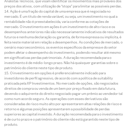
Analistas Técnicos, que visam identificar os movimentos mais prováveis dos
preços dos ativos, com utilização de “stops” para limitar as possíveis perdas.
Ação é uma fração do capital de uma empresa que é negociada no
mercado. É um título de renda variável, ou seja, um investimento no qual a
rentabilidade não é preestabelecida, varia conforme as cotações de
mercado. O investimento em ações é um investimento de alto risco e os
desempenhos anteriores não são necessariamente indicativos de resultados
futuros e nenhuma declaração ou garantia, de forma expressa ou implícita, é
feita neste material em relação a desempenhos. As condições de mercado, o
cenário macroeconômico, os eventos específicos da empresa e do setor
podem afetar o desempenho do investimento, podendo resultar até mesmo
em significativas perdas patrimoniais. A duração recomendada para o
investimento é de médio-longo prazo. Não há quaisquer garantias sobre o
patrimônio do cliente neste tipo de produto.
O investimento em opções é preferencialmente indicado para
investidores de perfil agressivo, de acordo com a política de suitability
praticada pela XP Investimentos. No mercado de opções, são negociados
direitos de compra ou venda de um bem por preço fixado em data futura,
devendo o adquirente do direito negociado pagar um prêmio ao vendedor tal
como num acordo seguro. As operações com esses derivativos são
consideradas de risco muito alto por apresentarem altas relações de risco e
retorno e algumas posições apresentarem a possibilidade de perdas
superiores ao capital investido. A duração recomendada para o investimento
é de curto prazo e o patrimônio do cliente não está garantido neste tipo de
produto.