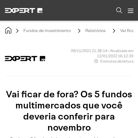
Fundos de Investimento
Relatórios
Vai fica
09/11/2021 21:38:14 • Atualizado em
12/01/2022 16:12:33
5 minutos de leitura
Vai ficar de fora? Os 5 fundos
multimercados que você
deveria conferir para
novembro