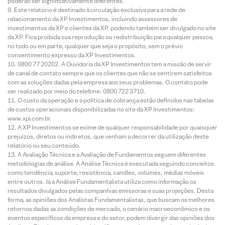
poderão ser significativamente diferentes.
Este relatório é destinado à circulação exclusiva para a rede de
relacionamento da XP Investimentos, incluindo assessores de
investimentos da XP e clientes da XP, podendo também ser divulgado no site
da XP. Fica proibida sua reprodução ou redistribuição para qualquer pessoa,
no todo ou em parte, qualquer que seja o propósito, sem o prévio
consentimento expresso da XP Investimentos.
0800 77 20202. A Ouvidoria da XP Investimentos tem a missão de servir
de canal de contato sempre que os clientes que não se sentirem satisfeitos
com as soluções dadas pela empresa aos seus problemas. O contato pode
ser realizado por meio do telefone: 0800 722 3710.
O custo da operação e a política de cobrança estão definidos nas tabelas
de custos operacionais disponibilizadas no site da XP Investimentos:
www.xpi.com.br.
A XP Investimentos se exime de qualquer responsabilidade por quaisquer
prejuízos, diretos ou indiretos, que venham a decorrer da utilização deste
relatório ou seu conteúdo.
A Avaliação Técnica e a Avaliação de Fundamentos seguem diferentes
metodologias de análise. A Análise Técnica é executada seguindo conceitos
como tendência, suporte, resistência, candles, volumes, médias móveis
entre outros. Já a Análise Fundamentalista utiliza como informação os
resultados divulgados pelas companhias emissoras e suas projeções. Desta
forma, as opiniões dos Analistas Fundamentalistas, que buscam os melhores
retornos dadas as condições de mercado, o cenário macroeconômico e os
eventos específicos da empresa e do setor, podem divergir das opiniões dos